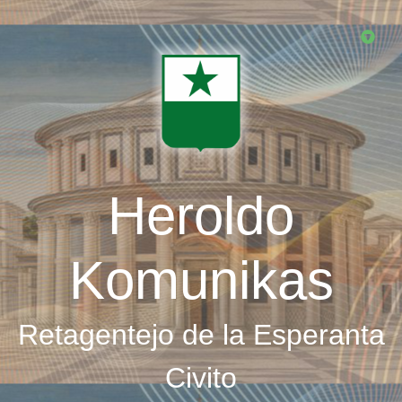
Skip
to
main
content
Heroldo
Komunikas
Retagentejo de la Esperanta
Civito