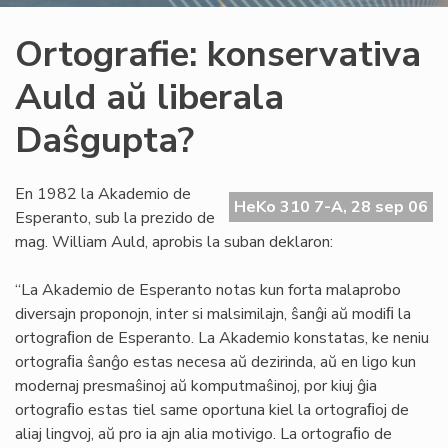
Ortografie: konservativa
Auld aŭ liberala
Daŝgupta?
En 1982 la Akademio de
HeKo 310 7-A, 28 sep 06
Esperanto, sub la prezido de
mag. William Auld, aprobis la suban deklaron:
“La Akademio de Esperanto notas kun forta malaprobo
diversajn proponojn, inter si malsimilajn, ŝanĝi aŭ modiﬁ la
ortograﬁon de Esperanto. La Akademio konstatas, ke neniu
ortograﬁa ŝanĝo estas necesa aŭ dezirinda, aŭ en ligo kun
modernaj presmaŝinoj aŭ komputmaŝinoj, por kiuj ĝia
ortograﬁo estas tiel same oportuna kiel la ortograﬁoj de
aliaj lingvoj, aŭ pro ia ajn alia motivigo. La ortograﬁo de