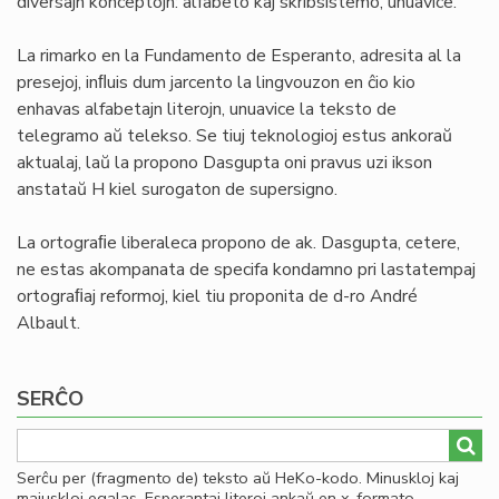
diversajn konceptojn: alfabeto kaj skribsistemo, unuavice.
La rimarko en la Fundamento de Esperanto, adresita al la
presejoj, inﬂuis dum jarcento la lingvouzon en ĉio kio
enhavas alfabetajn literojn, unuavice la teksto de
telegramo aŭ telekso. Se tiuj teknologioj estus ankoraŭ
aktualaj, laŭ la propono Dasgupta oni pravus uzi ikson
anstataŭ H kiel surogaton de supersigno.
La ortograﬁe liberaleca propono de ak. Dasgupta, cetere,
ne estas akompanata de specifa kondamno pri lastatempaj
ortograﬁaj reformoj, kiel tiu proponita de d-ro André
Albault.
SERĈO
Serĉu per (fragmento de) teksto aŭ HeKo-kodo. Minuskloj kaj
majuskloj egalas. Esperantaj literoj ankaŭ en x-formato.