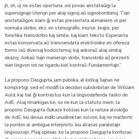
jh, sh, u) ne estas oportuna, oni povas anstataŭigi la
supersignajn literojn per aliaj signoj aŭ signokombinoj. Tian
anstataŭigon, kiam ĝi estas prezentata alimaniere ol per
normala skribo, ekz. en stenograﬁo, morse, brajle, per
fonetika transskribo kaj simile, kaj kiam teksto Esperanta
estas konservata aŭ transsendata elektronike en cifereca
formo laŭ diversaj kodsistemoj, kaj ankoraŭ aliaj similaj
okazoj. Ankaŭ tiajn manierojn skribi, transskribi aŭ prezenti
nian lingvon oni ne rigardu kiel kontraŭ-Fundamentajn.”
La propono Dasgupta, jam publika, al kelkaj ŝajnas ne
kompletigi, sed eĉ modiﬁ la decidon subskribitan de William
Auld, kaj tial ĝi kontrastus kun la lingvodefenda tasko de
AdE. Aliaj rimarkigas ke, se ne kun la statuto mem, la
propono Dasgupta ĉiukaze kolizias kun la natura alvokiĝo
de AdE, kiu devus indiki unudirektan solvon, kaj ne malfermi
la pordon al ambigua interpreto, kiu allasas paralelajn
lingvouzojn. Pliaj opinias, ke la propono Dasgupta konfuzas