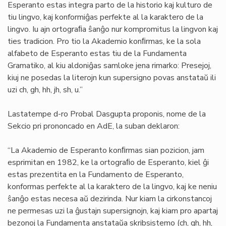
Esperanto estas integra parto de la historio kaj kulturo de
tiu lingvo, kaj konformiĝas perfekte al la karaktero de la
lingvo. Iu ajn ortograﬁa ŝanĝo nur kompromitus la lingvon kaj
ties tradicion. Pro tio la Akademio konﬁrmas, ke la sola
alfabeto de Esperanto estas tiu de la Fundamenta
Gramatiko, al kiu aldoniĝas samloke jena rimarko: Presejoj,
kiuj ne posedas la literojn kun supersigno povas anstataŭ ili
uzi ch, gh, hh, jh, sh, u.”
Lastatempe d-ro Probal Dasgupta proponis, nome de la
Sekcio pri prononcado en AdE, la suban deklaron:
“La Akademio de Esperanto konﬁrmas sian pozicion, jam
esprimitan en 1982, ke la ortograﬁo de Esperanto, kiel ĝi
estas prezentita en la Fundamento de Esperanto,
konformas perfekte al la karaktero de la lingvo, kaj ke neniu
ŝanĝo estas necesa aŭ dezirinda. Nur kiam la cirkonstancoj
ne permesas uzi la ĝustajn supersignojn, kaj kiam pro apartaj
bezonoj la Fundamenta anstataŭa skribsistemo (ch, gh, hh,