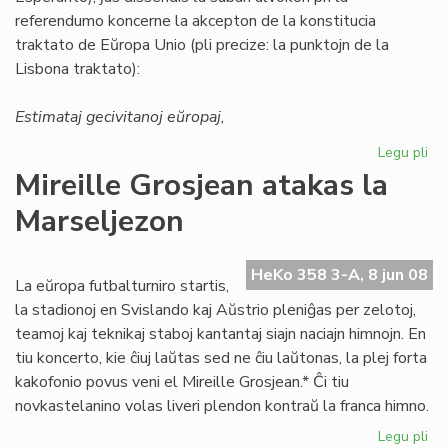
referendumo koncerne la akcepton de la konstitucia
traktato de Eŭropa Unio (pli precize: la punktojn de la
Lisbona traktato):
Estimataj gecivitanoj eŭropaj,
Legu pli
pri
ED
Mireille Grosjean atakas la
ma
Marseljezon
al
la
Li
HeKo 358 3-A, 8 jun 08
Tr
La eŭropa futbalturniro startis,
la stadionoj en Svislando kaj Aŭstrio pleniĝas per zelotoj,
teamoj kaj teknikaj staboj kantantaj siajn naciajn himnojn. En
tiu koncerto, kie ĉiuj laŭtas sed ne ĉiu laŭtonas, la plej forta
kakofonio povus veni el Mireille Grosjean.* Ĉi tiu
novkastelanino volas liveri plendon kontraŭ la franca himno.
Legu pli
pri