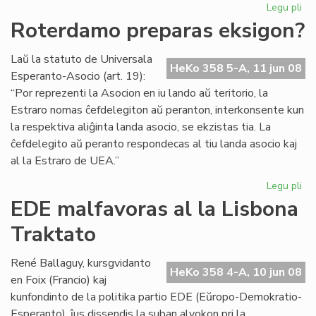
Legu pli
pri
EK
Roterdamo preparas eksigon?
20
en
Laŭ la statuto de Universala
Ra
HeKo 358 5-A, 11 jun 08
Esperanto-Asocio (art. 19):
“Por reprezenti la Asocion en iu lando aŭ teritorio, la
Estraro nomas ĉefdelegiton aŭ peranton, interkonsente kun
la respektiva aliĝinta landa asocio, se ekzistas tia. La
ĉefdelegito aŭ peranto respondecas al tiu landa asocio kaj
al la Estraro de UEA.”
Legu pli
pri
Ro
EDE malfavoras al la Lisbona
pr
Traktato
ek
René Ballaguy, kursgvidanto
HeKo 358 4-A, 10 jun 08
en Foix (Francio) kaj
kunfondinto de la politika partio EDE (Eŭropo-Demokratio-
Esperanto), ĵus dissendis la suban alvokon pri la