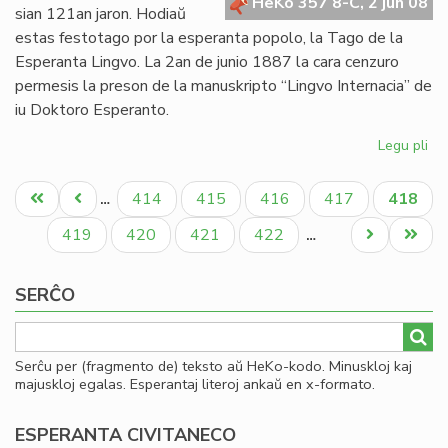
pri
HeKo 357 8-C, 2 jun 08
sian 121an jaron. Hodiaŭ
gr
estas festotago por la esperanta popolo, la Tago de la
Esperanta Lingvo. La 2an de junio 1887 la cara cenzuro
permesis la preson de la manuskripto “Lingvo Internacia” de
iu Doktoro Esperanto.
Legu pli
pri
Es
Pagination
12
Unua
Antaŭa
Paĝo
Paĝo
Paĝo
Paĝo
Aktual
414
415
416
417
418
…
jar
paĝo
paĝo
paĝo
Paĝo
Paĝo
Paĝo
Paĝo
Next
Last
419
420
421
422
…
page
page
SERĈO
Serĉu per (fragmento de) teksto aŭ HeKo-kodo. Minuskloj kaj
majuskloj egalas. Esperantaj literoj ankaŭ en x-formato.
ESPERANTA CIVITANECO