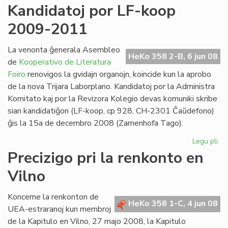
Mir
Kandidatoj por LF-koop
Gr
2009-2011
at
la
Ma
La venonta ĝenerala Asembleo
HeKo 358 2-B, 6 jun 08
de
Kooperativo de Literatura
Foiro
renovigos la gvidajn organojn, koincide kun la aprobo
de la nova Trijara Laborplano. Kandidatoj por la Administra
Komitato kaj por la Revizora Kolegio devas komuniki skribe
sian kandidatiĝon (LF-koop, cp 928, CH-2301 Ĉaŭdefono)
ĝis la 15a de decembro 2008 (Zamenhofa Tago).
Legu pli
pri
Ka
Precizigo pri la renkonto en
po
Vilno
LF-
ko
20
Koncerne la renkonton de
HeKo 358 1-C, 4 jun 08
20
UEA-estraranoj kun membroj
de la Kapitulo en Vilno, 27 majo 2008, la Kapitulo