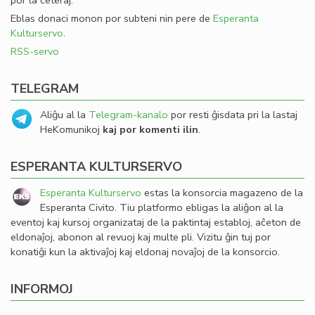
por la ceteraj.
Eblas donaci monon por subteni nin pere de
Esperanta
Kulturservo
.
RSS-servo
TELEGRAM
Aliĝu al la
Telegram-kanalo
por resti ĝisdata pri la lastaj
HeKomunikoj
kaj por komenti ilin
.
ESPERANTA KULTURSERVO
Esperanta Kulturservo
estas la konsorcia magazeno de la
Esperanta Civito. Tiu platformo ebligas la aliĝon al la
eventoj kaj kursoj organizataj de la paktintaj establoj, aĉeton de
eldonaĵoj, abonon al revuoj kaj multe pli. Vizitu ĝin tuj por
konatiĝi kun la aktivaĵoj kaj eldonaj novaĵoj de la konsorcio.
INFORMOJ