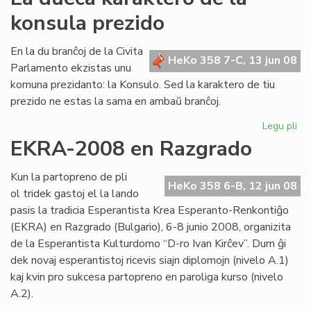
Ba
konsula prezido
rep
al
Cor
En la du branĉoj de la Civita
HeKo 358 7-C, 13 jun 08
Parlamento ekzistas unu
komuna prezidanto: la Konsulo. Sed la karaktero de tiu
prezido ne estas la sama en ambaŭ branĉoj.
Legu pli
pri
La
EKRA-2008 en Razgrado
du
ka
Kun la partopreno de pli
de
HeKo 358 6-B, 12 jun 08
ol tridek gastoj el la lando
la
pasis la tradicia Esperantista Krea Esperanto-Renkontiĝo
ko
(EKRA) en Razgrado (Bulgario), 6-8 junio 2008, organizita
pr
de la Esperantista Kulturdomo “D-ro Ivan Kirĉev”. Dum ĝi
dek novaj esperantistoj ricevis siajn diplomojn (nivelo A.1)
kaj kvin pro sukcesa partopreno en paroliga kurso (nivelo
A.2).