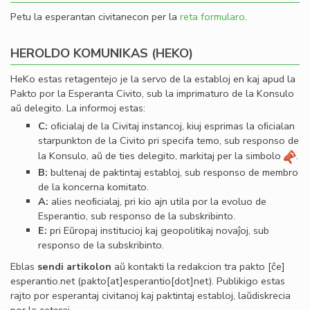
Petu la esperantan civitanecon per la
reta formularo
.
HEROLDO KOMUNIKAS (HEKO)
HeKo estas retagentejo je la servo de la establoj en kaj apud la
Pakto por la Esperanta Civito, sub la imprimaturo de la Konsulo
aŭ delegito. La informoj estas:
C:
oﬁcialaj de la Civitaj instancoj, kiuj esprimas la oﬁcialan
starpunkton de la Civito pri specifa temo, sub responso de
la Konsulo, aŭ de ties delegito, markitaj per la simbolo
.
B:
bultenaj de paktintaj establoj, sub responso de membro
de la koncerna komitato.
A:
alies neoﬁcialaj, pri kio ajn utila por la evoluo de
Esperantio, sub responso de la subskribinto.
E:
pri Eŭropaj institucioj kaj geopolitikaj novaĵoj, sub
responso de la subskribinto.
Eblas
sendi
artikolon
aŭ kontakti la redakcion tra
pakto
[ĉe]
esperantio
.
net
(pakto[at]esperantio[dot]net)
. Publikigo estas
rajto por esperantaj civitanoj kaj paktintaj establoj, laŭdiskrecia