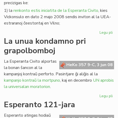
precizigas ke:
1) la
renkonto estis iniciatita de la Esperanta Civito
, kies
Vickonsulo en dato 2 majo 2008 sendis inviton al la UEA-
estraranoj ĉeestontaj en Vilno;
Legu pli
pri
Pre
La unua kondamno pri
pri
grapolbomboj
la
re
en
La Esperanta Civito alportas
HeKo 357 9-C, 3 jun 08
Vil
la bonan ŝancon al la
kampanjoj kontraŭ perforto. Pasintjare ĝi aliĝis al la
kampanjo kontraŭ la mortpuno
, kaj en decembro
UN aprobis
la universalan moratorion
.
Legu pli
pri
La
Esperanto 121-jara
un
ko
Esperanto atingas hodiaŭ