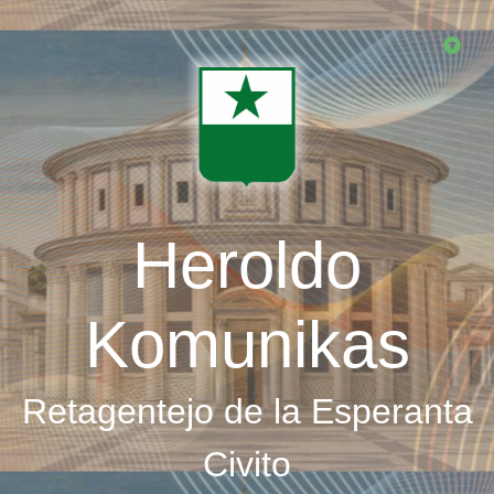
Skip
to
main
content
Heroldo
Komunikas
Retagentejo de la Esperanta
Civito