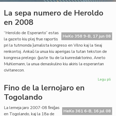
La sepa numero de Heroldo
en 2008
“Heroldo de Esperanto” estas
HeKo 358 9-B, 17 jun 08
la gazeto kiu plej frue raportis
pri la tutmonda ĵurnalista kongreso en Vilno kaj la tieaj
renkontoj. Ankaŭ la unua kiu aperigas la tutan tekston de
kongresa prelego: ĝuste tiu de la kunredaktorino, Aneto
Muhlemann, la unua denaskulino kiu akiris la esperantan
civitanecon.
Legu pli
pri
La
Fino de la lernojaro en
se
Togolando
nu
de
He
La lerneja jaro 2007-08 ﬁniĝas
HeKo 361 6-B, 16 jul 08
en
en Togolando, kaj la 18a de