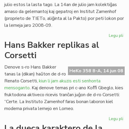
20
julio estos la lasta tago. La 14an de julio jam kolektiĝas
amaso da gelernantoj kaj gepatroj en Institut Zamenhof
(proprieto de TIETo, aliĝinta al la Pakto) por peti lokon por
la lerneja jaro 2008-09.
Legu pli
pri
Fin
Hans Bakker replikas al
de
Corsetti
la
ler
en
Denove s-ro Hans Bakker
HeKo 358 8-A, 14 jun 08
To
tanas la (dikan) haŭton de d-ro
Renato Corsetti,
kiun li jam akuzis esti senhonta
mensoganto
. Kaj denove temas pri c-ano Koﬃ Gbeglo, kies
fruktodona aktiveco ricevis tranĉan juĝon de d-ro Corsetti:
“Certe. La Instituto Zamenhof faras bonan laboron kiel
moderna privata lernejo en Lomeo.
Legu pli
pri
Ha
La dueca karaktero de la