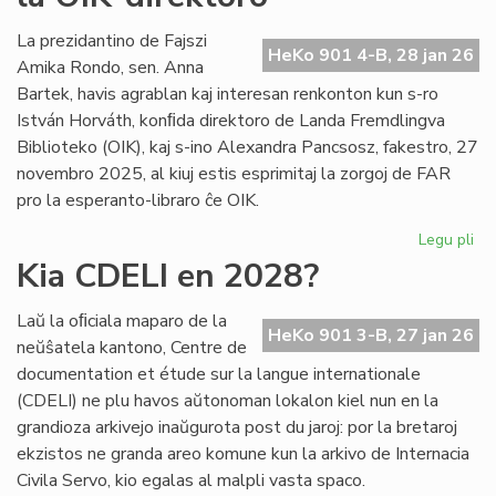
int
tiel
La prezidantino de Fajszi
HeKo 901 4-B, 28 jan 26
en
Amika Rondo, sen. Anna
Ro
Bartek, havis agrablan kaj interesan renkonton kun s-ro
István Horváth, konﬁda direktoro de Landa Fremdlingva
Biblioteko (OIK), kaj s-ino Alexandra Pancsosz, fakestro, 27
novembro 2025, al kiuj estis esprimitaj la zorgoj de FAR
pro la esperanto-libraro ĉe OIK.
Legu pli
pri
Gr
Kia CDELI en 2028?
re
de
Laŭ la oﬁciala maparo de la
FA
HeKo 901 3-B, 27 jan 26
neŭŝatela kantono, Centre de
ku
documentation et étude sur la langue internationale
la
(CDELI) ne plu havos aŭtonoman lokalon kiel nun en la
OI
grandioza arkivejo inaŭgurota post du jaroj: por la bretaroj
dir
ekzistos ne granda areo komune kun la arkivo de Internacia
Civila Servo, kio egalas al malpli vasta spaco.