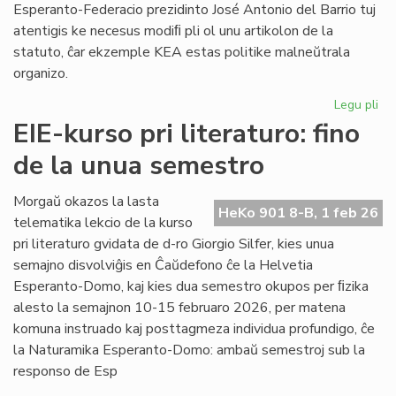
Esperanto-Federacio prezidinto José Antonio del Barrio tuj
atentigis ke necesus modiﬁ pli ol unu artikolon de la
statuto, ĉar ekzemple KEA estas politike malneŭtrala
organizo.
Legu pli
pri
Ba
EIE-kurso pri literaturo: fino
kaj
de la unua semestro
Ma
ten
en
Morgaŭ okazos la lasta
HeKo 901 8-B, 1 feb 26
la
telematika lekcio de la kurso
Un
pri literaturo gvidata de d-ro Giorgio Silfer, kies unua
semajno disvolviĝis en Ĉaŭdefono ĉe la Helvetia
Esperanto-Domo, kaj kies dua semestro okupos per ﬁzika
alesto la semajnon 10-15 februaro 2026, per matena
komuna instruado kaj posttagmeza individua profundigo, ĉe
la Naturamika Esperanto-Domo: ambaŭ semestroj sub la
responso de Esp