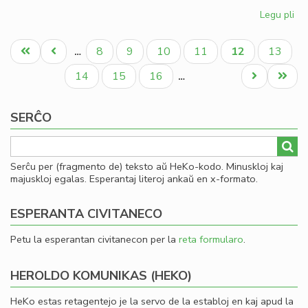
Legu pli
pri
Kia
Pagination
CD
Unua
Antaŭa
Paĝo
Paĝo
Paĝo
Paĝo
Aktuala
Paĝo
8
9
10
11
12
13
…
en
paĝo
paĝo
paĝo
20
Paĝo
Paĝo
Paĝo
Next
Last
14
15
16
…
page
page
SERĈO
Serĉu per (fragmento de) teksto aŭ HeKo-kodo. Minuskloj kaj
majuskloj egalas. Esperantaj literoj ankaŭ en x-formato.
ESPERANTA CIVITANECO
Petu la esperantan civitanecon per la
reta formularo
.
HEROLDO KOMUNIKAS (HEKO)
HeKo estas retagentejo je la servo de la establoj en kaj apud la