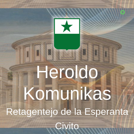
Skip
to
main
content
Heroldo
Komunikas
Retagentejo de la Esperanta
Civito