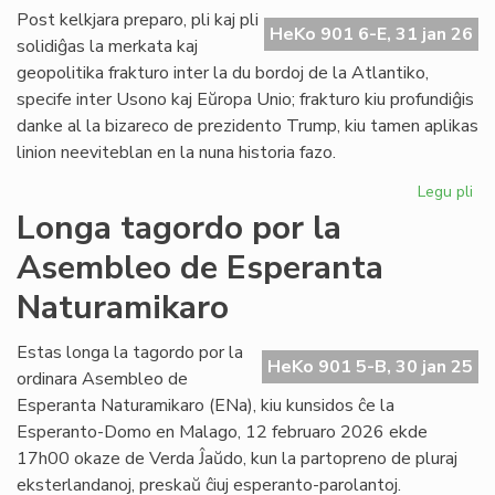
ĉe
Post kelkjara preparo, pli kaj pli
HeKo 901 6-E, 31 jan 26
la
solidiĝas la merkata kaj
ita
geopolitika frakturo inter la du bordoj de la Atlantiko,
Pa
specife inter Usono kaj Eŭropa Unio; frakturo kiu profundiĝis
danke al la bizareco de prezidento Trump, kiu tamen aplikas
linion neeviteblan en la nuna historia fazo.
Legu pli
pri
Geo
Longa tagordo por la
sc
Asembleo de Esperanta
pli
kaj
Naturamikaro
pli
kon
Estas longa la tagordo por la
ĉe
HeKo 901 5-B, 30 jan 25
ordinara Asembleo de
la
Atl
Esperanta Naturamikaro (ENa), kiu kunsidos ĉe la
Esperanto-Domo en Malago, 12 februaro 2026 ekde
17h00 okaze de Verda Ĵaŭdo, kun la partopreno de pluraj
eksterlandanoj, preskaŭ ĉiuj esperanto-parolantoj.