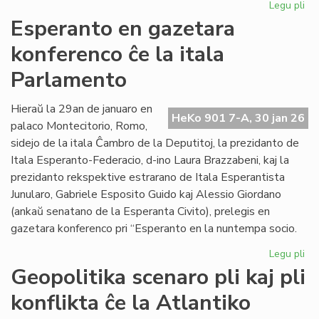
Legu pli
pri
EIE
Esperanto en gazetara
ku
konferenco ĉe la itala
pri
lit
Parlamento
fin
de
Hieraŭ la 29an de januaro en
la
HeKo 901 7-A, 30 jan 26
palaco Montecitorio, Romo,
un
se
sidejo de la itala Ĉambro de la Deputitoj, la prezidanto de
Itala Esperanto-Federacio, d-ino Laura Brazzabeni, kaj la
prezidanto rekspektive estrarano de Itala Esperantista
Junularo, Gabriele Esposito Guido kaj Alessio Giordano
(ankaŭ senatano de la Esperanta Civito), prelegis en
gazetara konferenco pri “Esperanto en la nuntempa socio.
Legu pli
pri
Es
Geopolitika scenaro pli kaj pli
en
konflikta ĉe la Atlantiko
ga
ko