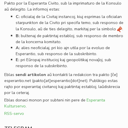
Pakto por la Esperanta Civito, sub la imprimaturo de la Konsulo
aŭ delegito. La informoj estas:
C:
oﬁcialaj de la Civitaj instancoj, kiuj esprimas la oﬁcialan
starpunkton de la Civito pri specifa temo, sub responso de
la Konsulo, aŭ de ties delegito, markitaj per la simbolo
.
B:
bultenaj de paktintaj establoj, sub responso de membro
de la koncerna komitato.
A:
alies neoﬁcialaj, pri kio ajn utila por la evoluo de
Esperantio, sub responso de la subskribinto.
E:
pri Eŭropaj institucioj kaj geopolitikaj novaĵoj, sub
responso de la subskribinto.
Eblas
sendi
artikolon
aŭ kontakti la redakcion tra
pakto
[ĉe]
esperantio
.
net
(pakto[at]esperantio[dot]net)
. Publikigo estas
rajto por esperantaj civitanoj kaj paktintaj establoj, laŭdiskrecia
por la ceteraj.
Eblas donaci monon por subteni nin pere de
Esperanta
Kulturservo
.
RSS-servo