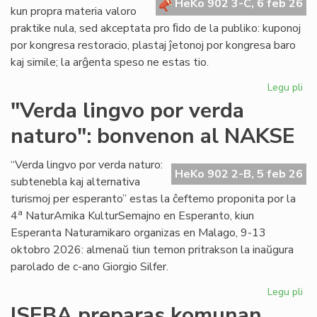
HeKo 902 3-C, 6 feb 26
kun propra materia valoro
praktike nula, sed akceptata pro ﬁdo de la publiko: kuponoj
por kongresa restoracio, plastaj ĵetonoj por kongresa baro
kaj simile; la arĝenta speso ne estas tio.
Legu pli
pri
La
"Verda lingvo por verda
sp
naturo": bonvenon al NAKSE
ne
"fi
mo
“Verda lingvo por verda naturo:
HeKo 902 2-B, 5 feb 26
se
subtenebla kaj alternativa
kal
turismoj per esperanto” estas la ĉeftemo proponita por la
val
a
4
NaturAmika KulturSemajno en Esperanto, kiun
Esperanta Naturamikaro organizas en Malago, 9-13
oktobro 2026: almenaŭ tiun temon pritrakson la inaŭgura
parolado de c-ano Giorgio Silfer.
Legu pli
pri
"V
ISEBA preparas komunan