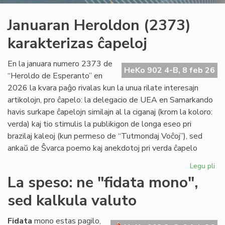
Januaran Heroldon (2373)
karakterizas ĉapeloj
En la januara numero 2373 de
HeKo 902 4-B, 8 feb 26
“Heroldo de Esperanto” en
2026 la kvara paĝo rivalas kun la unua rilate interesajn
artikolojn, pro ĉapelo: la delegacio de UEA en Samarkando
havis surkape ĉapelojn similajn al la ciganaj (krom la koloro:
verda) kaj tio stimulis la publikigon de longa eseo pri
brazilaj kaleoj (kun permeso de “Tutmondaj Voĉoj”), sed
ankaŭ de Ŝvarca poemo kaj anekdotoj pri verda ĉapelo
Legu pli
pri
Ja
La speso: ne "fidata mono",
He
sed kalkula valuto
(2
kar
ĉap
Fidata
mono estas pagilo,