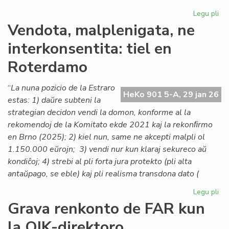
Legu pli
pri
Lo
Vendota, malplenigata, ne
ta
interkonsentita: tiel en
po
la
Roterdamo
As
de
“
La nuna pozicio de la Estraro
Es
HeKo 901 5-A, 29 jan 26
estas: 1) daŭre subteni la
Na
strategian decidon vendi la domon, konforme al la
rekomendoj de la Komitato ekde 2021 kaj la rekonﬁrmo
en Brno (2025); 2) kiel nun, same ne akcepti malpli ol
1.150.000 eŭrojn; 3) vendi nur kun klaraj sekureco aŭ
kondiĉoj; 4) strebi al pli forta jura protekto (pli alta
antaŭpago, se eble) kaj pli realisma transdona dato (
Legu pli
pri
Ve
Grava renkonto de FAR kun
mal
la OIK-direktoro
ne