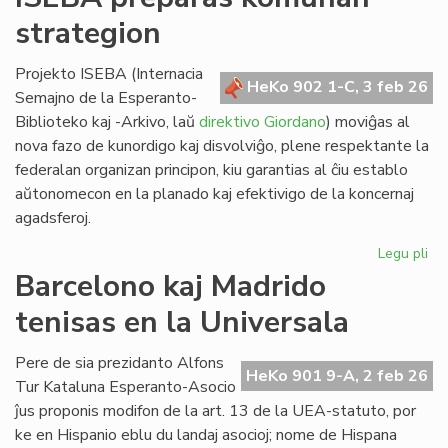
lin
strategion
po
ve
nat
Projekto ISEBA (Internacia
HeKo 902 1-C, 3 feb 26
bo
Semajno de la Esperanto-
al
Biblioteko kaj -Arkivo, laŭ
direktivo Giordano
) moviĝas al
NA
nova fazo de kunordigo kaj disvolviĝo, plene respektante la
federalan organizan principon, kiu garantias al ĉiu establo
aŭtonomecon en la planado kaj efektivigo de la koncernaj
agadsferoj.
Legu pli
pri
IS
Barcelono kaj Madrido
pr
tenisas en la Universala
ko
str
Pere de sia prezidanto Alfons
HeKo 901 9-A, 2 feb 26
Tur Kataluna Esperanto-Asocio
ĵus proponis modifon de la art. 13 de la UEA-statuto, por
ke en Hispanio eblu du landaj asocioj; nome de Hispana