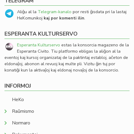
TELEGRAM
Aliĝu al la
Telegram-kanalo
por resti ĝisdata pri la lastaj
HeKomunikoj
kaj por komenti ilin
.
ESPERANTA KULTURSERVO
Esperanta Kulturservo
estas la konsorcia magazeno de la
Esperanta Civito. Tiu platformo ebligas la aliĝon al la
eventoj kaj kursoj organizataj de la paktintaj establoj, aĉeton de
eldonaĵoj, abonon al revuoj kaj multe pli. Vizitu ĝin tuj por
konatiĝi kun la aktivaĵoj kaj eldonaj novaĵoj de la konsorcio.
INFORMOJ
HeKo
Raŭmismo
Normaro