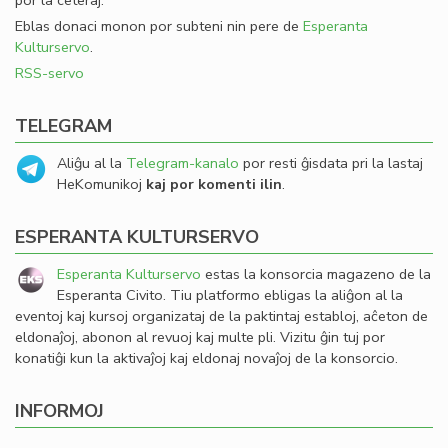
por la ceteraj.
Eblas donaci monon por subteni nin pere de
Esperanta
Kulturservo
.
RSS-servo
TELEGRAM
Aliĝu al la
Telegram-kanalo
por resti ĝisdata pri la lastaj
HeKomunikoj
kaj por komenti ilin
.
ESPERANTA KULTURSERVO
Esperanta Kulturservo
estas la konsorcia magazeno de la
Esperanta Civito. Tiu platformo ebligas la aliĝon al la
eventoj kaj kursoj organizataj de la paktintaj establoj, aĉeton de
eldonaĵoj, abonon al revuoj kaj multe pli. Vizitu ĝin tuj por
konatiĝi kun la aktivaĵoj kaj eldonaj novaĵoj de la konsorcio.
INFORMOJ