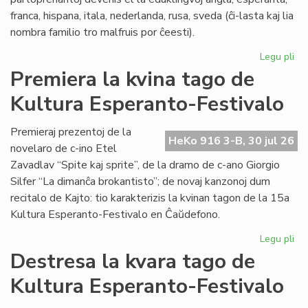
franca, hispana, itala, nederlanda, rusa, sveda (ĉi-lasta kaj lia
nombra familio tro malfruis por ĉeesti).
Legu pli
pri
Su
Premiera la kvina tago de
15
Kultura Esperanto-Festivalo
Kul
Es
Fes
Premieraj prezentoj de la
HeKo 916 3-B, 30 jul 26
novelaro de c-ino Etel
Zavadlav “Spite kaj sprite”, de la dramo de c-ano Giorgio
Silfer “La dimanĉa brokantisto”; de novaj kanzonoj dum
recitalo de Kajto: tio karakterizis la kvinan tagon de la 15a
Kultura Esperanto-Festivalo en Ĉaŭdefono.
Legu pli
pri
Pr
Destresa la kvara tago de
la
Kultura Esperanto-Festivalo
kvi
ta