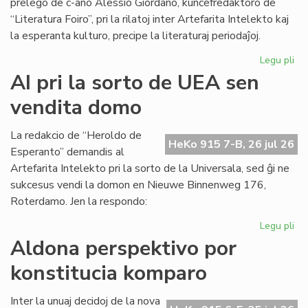
prelego de c-ano Alessio Giordano, kunĉefredaktoro de
“Literatura Foiro”, pri la rilatoj inter Artefarita Intelekto kaj
la esperanta kulturo, precipe la literaturaj periodaĵoj.
Legu pli
pri
Em
AI pri la sorto de UEA sen
un
vendita domo
ta
de
Kul
La redakcio de “Heroldo de
HeKo 915 7-B, 26 jul 26
Es
Esperanto” demandis al
Fes
Artefarita Intelekto pri la sorto de la Universala, sed ĝi ne
sukcesus vendi la domon en Nieuwe Binnenweg 176,
Roterdamo. Jen la respondo:
Legu pli
pri
AI
Aldona perspektivo por
pri
konstitucia komparo
la
sor
de
Inter la unuaj decidoj de la nova