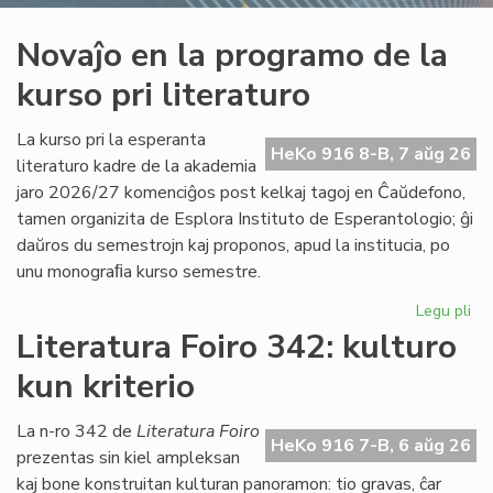
Novaĵo en la programo de la
kurso pri literaturo
La kurso pri la esperanta
HeKo 916 8-B, 7 aŭg 26
literaturo kadre de la akademia
jaro 2026/27 komenciĝos post kelkaj tagoj en Ĉaŭdefono,
tamen organizita de Esplora Instituto de Esperantologio; ĝi
daŭros du semestrojn kaj proponos, apud la institucia, po
unu monograﬁa kurso semestre.
Legu pli
pri
No
Literatura Foiro 342: kulturo
en
kun kriterio
la
pr
de
La n-ro 342 de
Literatura Foiro
HeKo 916 7-B, 6 aŭg 26
la
prezentas sin kiel ampleksan
ku
kaj bone konstruitan kulturan panoramon: tio gravas, ĉar