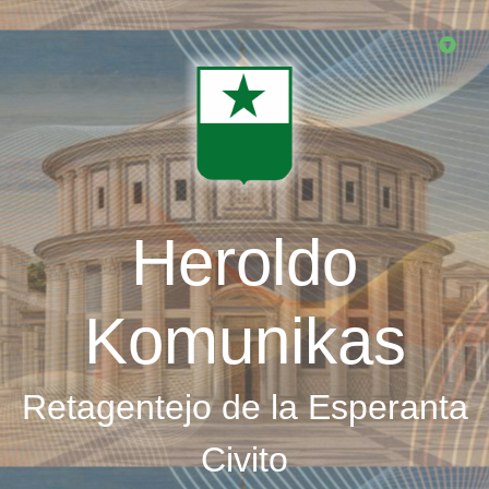
Skip
to
main
content
Heroldo
Komunikas
Retagentejo de la Esperanta
Civito