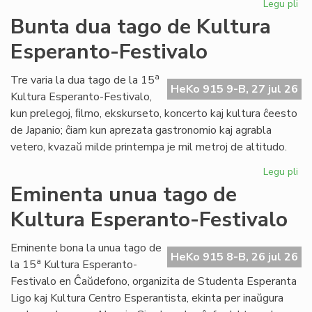
Legu pli
pri
Tal
Bunta dua tago de Kultura
la
Esperanto-Festivalo
tri
ta
de
a
Tre varia la dua tago de la 15
HeKo 915 9-B, 27 jul 26
Kul
Kultura Esperanto-Festivalo,
Es
kun prelegoj, ﬁlmo, ekskurseto, koncerto kaj kultura ĉeesto
Fes
de Japanio; ĉiam kun aprezata gastronomio kaj agrabla
vetero, kvazaŭ milde printempa je mil metroj de altitudo.
Legu pli
pri
Bu
Eminenta unua tago de
du
Kultura Esperanto-Festivalo
ta
de
Kul
Eminente bona la unua tago de
HeKo 915 8-B, 26 jul 26
Es
a
la 15
Kultura Esperanto-
Fes
Festivalo en Ĉaŭdefono, organizita de Studenta Esperanta
Ligo kaj Kultura Centro Esperantista, ekinta per inaŭgura