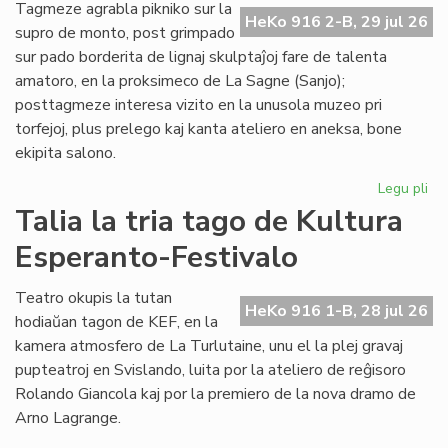
de
Tagmeze agrabla pikniko sur la
HeKo 916 2-B, 29 jul 26
Kul
supro de monto, post grimpado
Es
sur pado borderita de lignaj skulptaĵoj fare de talenta
Fes
amatoro, en la proksimeco de La Sagne (Sanjo);
posttagmeze interesa vizito en la unusola muzeo pri
torfejoj, plus prelego kaj kanta ateliero en aneksa, bone
ekipita salono.
Legu pli
pri
De
Talia la tria tago de Kultura
la
Esperanto-Festivalo
kv
ta
de
Teatro okupis la tutan
HeKo 916 1-B, 28 jul 26
Kul
hodiaŭan tagon de KEF, en la
Es
kamera atmosfero de La Turlutaine, unu el la plej gravaj
Fes
pupteatroj en Svislando, luita por la ateliero de reĝisoro
Rolando Giancola kaj por la premiero de la nova dramo de
Arno Lagrange.