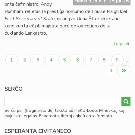
HeKo 915 6-E, 25 jul 26
UE
brita ĉefministro, Andy
se
Burnham, reliefas la prestiĝa nomumo de Louise Haigh kiel
ve
First Secretary of State
, nialingve Unua Ŝtatsekretario,
do
kune kun la eĉ pli majesta oﬁco de kanceliero de la
duklando Lankastro.
Legu pli
pri
Al
Pagination
pe
Aktuala
Paĝo
Paĝo
Paĝo
Paĝo
Paĝo
Paĝo
Paĝo
Paĝo
1
2
3
4
5
6
7
8
9
…
po
paĝo
kon
Next
Last
ko
page
page
SERĈO
Serĉu per (fragmento de) teksto aŭ HeKo-kodo. Minuskloj kaj
majuskloj egalas. Esperantaj literoj ankaŭ en x-formato.
ESPERANTA CIVITANECO