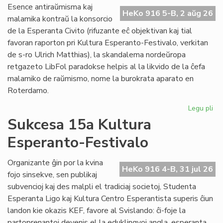
Do
Esence antiraŭmisma kaj
riv
HeKo 916 5-B, 2 aŭg 26
malamika kontraŭ la konsorcio
aŭ
de la Esperanta Civito (rifuzante eĉ objektivan kaj tial
riv
favoran raporton pri Kultura Esperanto-Festivalo, verkitan
de s-ro Ulrich Matthias), la skandalema nordeŭropa
retgazeto LibFol paradokse helpis al la likvido de la ĉefa
malamiko de raŭmismo, nome la burokrata aparato en
Roterdamo.
Legu pli
pri
La
Sukcesa 15a Kultura
pa
Esperanto-Festivalo
de
Lib
Organizante ĝin por la kvina
HeKo 916 4-B, 31 jul 26
fojo sinsekve, sen publikaj
subvencioj kaj des malpli el tradiciaj societoj, Studenta
Esperanta Ligo kaj Kultura Centro Esperantista superis ĉiun
landon kie okazis KEF, favore al Svislando: ĉi-foje la
partoprenantoj devenis el la eduklingvoj angla, esperanta,