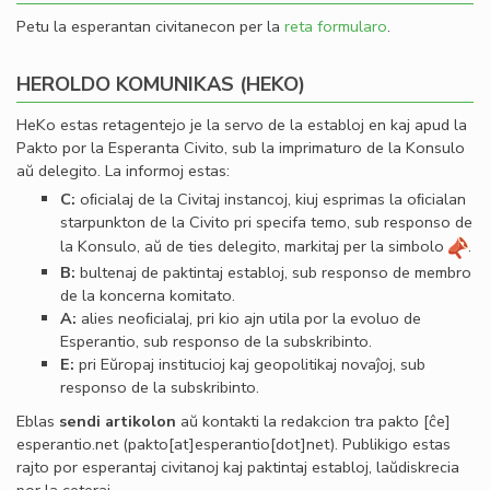
Petu la esperantan civitanecon per la
reta formularo
.
HEROLDO KOMUNIKAS (HEKO)
HeKo estas retagentejo je la servo de la establoj en kaj apud la
Pakto por la Esperanta Civito, sub la imprimaturo de la Konsulo
aŭ delegito. La informoj estas:
C:
oﬁcialaj de la Civitaj instancoj, kiuj esprimas la oﬁcialan
starpunkton de la Civito pri specifa temo, sub responso de
la Konsulo, aŭ de ties delegito, markitaj per la simbolo
.
B:
bultenaj de paktintaj establoj, sub responso de membro
de la koncerna komitato.
A:
alies neoﬁcialaj, pri kio ajn utila por la evoluo de
Esperantio, sub responso de la subskribinto.
E:
pri Eŭropaj institucioj kaj geopolitikaj novaĵoj, sub
responso de la subskribinto.
Eblas
sendi
artikolon
aŭ kontakti la redakcion tra
pakto
[ĉe]
esperantio
.
net
(pakto[at]esperantio[dot]net)
. Publikigo estas
rajto por esperantaj civitanoj kaj paktintaj establoj, laŭdiskrecia