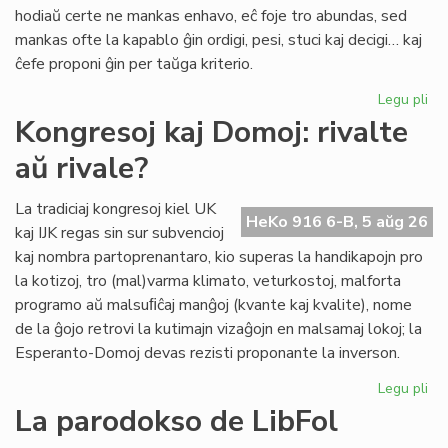
pri
hodiaŭ certe ne mankas enhavo, eĉ foje tro abundas, sed
lit
mankas ofte la kapablo ĝin ordigi, pesi, stuci kaj decigi… kaj
ĉefe proponi ĝin per taŭga kriterio.
Legu pli
pri
Lit
Kongresoj kaj Domoj: rivalte
Foi
aŭ rivale?
34
kul
ku
La tradiciaj kongresoj kiel UK
HeKo 916 6-B, 5 aŭg 26
kri
kaj IJK regas sin sur subvencioj
kaj nombra partoprenantaro, kio superas la handikapojn pro
la kotizoj, tro (mal)varma klimato, veturkostoj, malforta
programo aŭ malsuﬁĉaj manĝoj (kvante kaj kvalite), nome
de la ĝojo retrovi la kutimajn vizaĝojn en malsamaj lokoj; la
Esperanto-Domoj devas rezisti proponante la inverson.
Legu pli
pri
Ko
La parodokso de LibFol
kaj