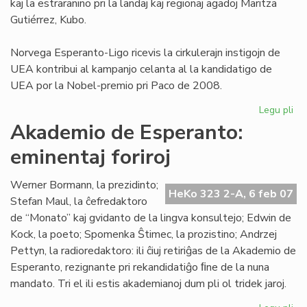
kaj la estraranino pri la landaj kaj regionaj agadoj Maritza
Gutiérrez, Kubo.
Norvega Esperanto-Ligo ricevis la cirkulerajn instigojn de
UEA kontribui al kampanjo celanta al la kandidatigo de
UEA por la Nobel-premio pri Paco de 2008.
Legu pli
pri
NE
Akademio de Esperanto:
pri
eminentaj foriroj
pa
No
al
Werner Bormann, la prezidinto;
HeKo 323 2-A, 6 feb 07
UE
Stefan Maul, la ĉefredaktoro
de “Monato” kaj gvidanto de la lingva konsultejo; Edwin de
Kock, la poeto; Spomenka Ŝtimec, la prozistino; Andrzej
Pettyn, la radioredaktoro: ili ĉiuj retiriĝas de la Akademio de
Esperanto, rezignante pri rekandidatiĝo ﬁne de la nuna
mandato. Tri el ili estis akademianoj dum pli ol tridek jaroj.