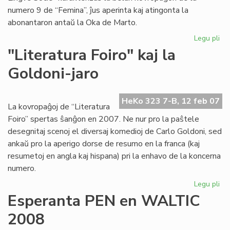
numero 9 de “Femina”, ĵus aperinta kaj atingonta la
abonantaron antaŭ la Oka de Marto.
Legu pli
pri
"F
"Literatura Foiro" kaj la
pli
Goldoni-jaro
kaj
pli
be
HeKo 323 7-B, 12 feb 07
kaj
La kovropaĝoj de “Literatura
int
Foiro” spertas ŝanĝon en 2007. Ne nur pro la paŝtele
desegnitaj scenoj el diversaj komedioj de Carlo Goldoni, sed
ankaŭ pro la aperigo dorse de resumo en la franca (kaj
resumetoj en angla kaj hispana) pri la enhavo de la koncerna
numero.
Legu pli
pri
"Li
Esperanta PEN en WALTIC
Foi
2008
kaj
la