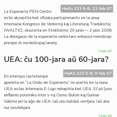
Go
HeKo 323 6-B, 11 feb 07
jar
La Esperanta PEN-Centro
estis akceptita kiel oﬁciala partoprenanto en la unua
Internacia Kongreso de Verkistoj kaj Literaturaj Tradukistoj
(WALTIC), okazonta en Stokholmo 29 junio — 2 julio 2008.
La delegacio de la esperanta verkistaro enhavos membrojn
precipe el nordeŭropaj landoj.
Legu pli
pri
Es
UEA: ĉu 100-jara aŭ 60-jara?
PE
en
WA
HeKo 323 5-B, 9 feb 07
En intervjuo lastatempe
20
aperinta en “La Ondo de Esperanto” mi asertis ke la nuna
UEA estas Internacia E-Ligo rebaptita kiel UEA. Eĉ pli ĵuse,
ekﬂamis polemiko inter s-roj Osmo Buller kaj Gunnar
Gällmo pri la aĝo de UEA: laŭ unu baldaŭ centjara, laŭ alia
nur sesdekjara.
Legu pli
pri