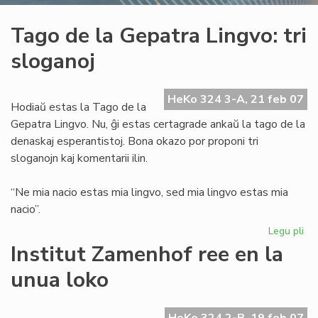
Tago de la Gepatra Lingvo: tri
sloganoj
HeKo 324 3-A, 21 feb 07
Hodiaŭ estas la Tago de la
Gepatra Lingvo. Nu, ĝi estas certagrade ankaŭ la tago de la
denaskaj esperantistoj. Bona okazo por proponi tri
sloganojn kaj komentarii ilin.
“Ne mia nacio estas mia lingvo, sed mia lingvo estas mia
nacio”.
Legu pli
pri
Ta
Institut Zamenhof ree en la
de
unua loko
la
Ge
Lin