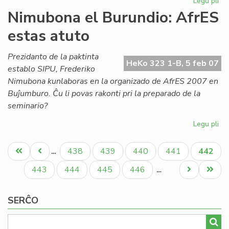
Legu pli
pri
Ak
Nimubona el Burundio: AfrES
de
estas atuto
Es
em
for
Prezidanto de la paktinta
HeKo 323 1-B, 5 feb 07
establo SIPU, Frederiko
Nimubona kunlaboras en la organizado de AfrES 2007 en
Buĵumburo. Ĉu li povas rakonti pri la preparado de la
seminario?
Legu pli
pri
Ni
Pagination
el
Unua
Antaŭa
Paĝo
Paĝo
Paĝo
Paĝo
Aktual
438
439
440
441
442
…
Bur
paĝo
paĝo
paĝo
Af
Paĝo
Paĝo
Paĝo
Paĝo
Next
Last
443
444
445
446
…
es
page
page
at
SERĈO