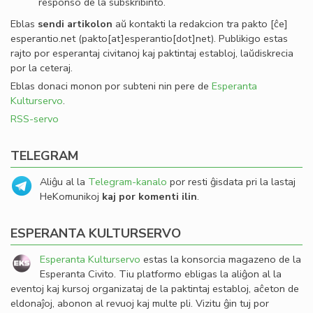
responso de la subskribinto.
Eblas
sendi
artikolon
aŭ kontakti la redakcion tra
pakto
[ĉe]
esperantio
.
net
(pakto[at]esperantio[dot]net)
. Publikigo estas
rajto por esperantaj civitanoj kaj paktintaj establoj, laŭdiskrecia
por la ceteraj.
Eblas donaci monon por subteni nin pere de
Esperanta
Kulturservo
.
RSS-servo
TELEGRAM
Aliĝu al la
Telegram-kanalo
por resti ĝisdata pri la lastaj
HeKomunikoj
kaj por komenti ilin
.
ESPERANTA KULTURSERVO
Esperanta Kulturservo
estas la konsorcia magazeno de la
Esperanta Civito. Tiu platformo ebligas la aliĝon al la
eventoj kaj kursoj organizataj de la paktintaj establoj, aĉeton de
eldonaĵoj, abonon al revuoj kaj multe pli. Vizitu ĝin tuj por