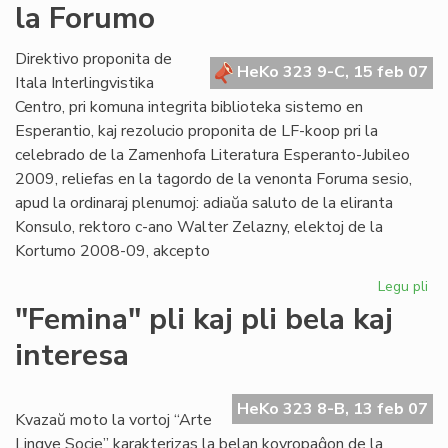
la Forumo
es
an
Direktivo proponita de
HeKo 323 9-C, 15 feb 07
Itala Interlingvistika
Centro, pri komuna integrita biblioteka sistemo en
Esperantio, kaj rezolucio proponita de LF-koop pri la
celebrado de la Zamenhofa Literatura Esperanto-Jubileo
2009, reliefas en la tagordo de la venonta Foruma sesio,
apud la ordinaraj plenumoj: adiaŭa saluto de la eliranta
Konsulo, rektoro c-ano Walter Zelazny, elektoj de la
Kortumo 2008-09, akcepto
Legu pli
pri
Bib
"Femina" pli kaj pli bela kaj
kaj
interesa
Jub
Jar
ĉe
HeKo 323 8-B, 13 feb 07
la
Kvazaŭ moto la vortoj “Arte
Fo
Lingve Socie” karakterizas la belan kovropaĝon de la