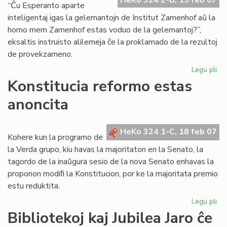
HeKo 324 2-B, 19 feb 07
tri
“Ĉu Esperanto aparte
sl
inteligentaj igas la gelernantojn de Institut Zamenhof aŭ la
homo mem Zamenhof estas voduo de la gelernantoj?”,
eksaltis instruisto alilerneja ĉe la proklamado de la rezultoj
de provekzameno.
Legu pli
pri
Ins
Konstitucia reformo estas
Za
anoncita
re
en
la
HeKo 324 1-C, 18 feb 07
un
Kohere kun la programo de
lo
la Verda grupo, kiu havas la majoritaton en la Senato, la
tagordo de la inaŭgura sesio de la nova Senato enhavas la
proponon modiﬁ la Konstitucion, por ke la majoritata premio
estu reduktita.
Legu pli
pri
Kon
Bibliotekoj kaj Jubilea Jaro ĉe
re