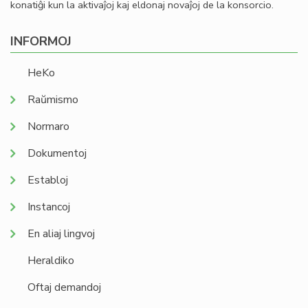
konatiĝi kun la aktivaĵoj kaj eldonaj novaĵoj de la konsorcio.
INFORMOJ
HeKo
Raŭmismo
Normaro
Dokumentoj
Establoj
Instancoj
En aliaj lingvoj
Heraldiko
Oftaj demandoj