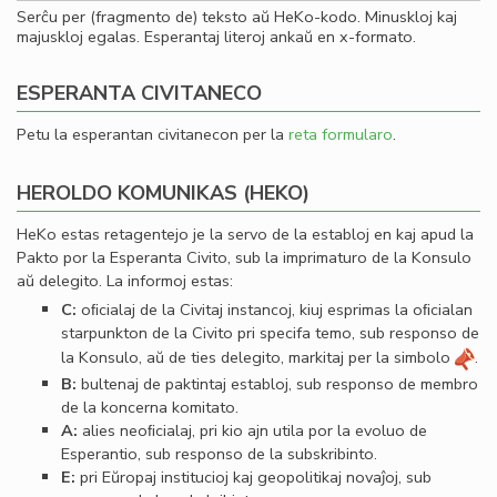
Serĉu per (fragmento de) teksto aŭ HeKo-kodo. Minuskloj kaj
majuskloj egalas. Esperantaj literoj ankaŭ en x-formato.
ESPERANTA CIVITANECO
Petu la esperantan civitanecon per la
reta formularo
.
HEROLDO KOMUNIKAS (HEKO)
HeKo estas retagentejo je la servo de la establoj en kaj apud la
Pakto por la Esperanta Civito, sub la imprimaturo de la Konsulo
aŭ delegito. La informoj estas:
C:
oﬁcialaj de la Civitaj instancoj, kiuj esprimas la oﬁcialan
starpunkton de la Civito pri specifa temo, sub responso de
la Konsulo, aŭ de ties delegito, markitaj per la simbolo
.
B:
bultenaj de paktintaj establoj, sub responso de membro
de la koncerna komitato.
A:
alies neoﬁcialaj, pri kio ajn utila por la evoluo de
Esperantio, sub responso de la subskribinto.
E:
pri Eŭropaj institucioj kaj geopolitikaj novaĵoj, sub