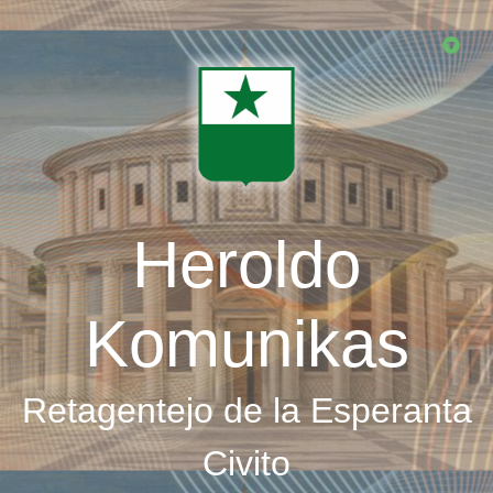
Skip
to
main
content
Heroldo
Komunikas
Retagentejo de la Esperanta
Civito