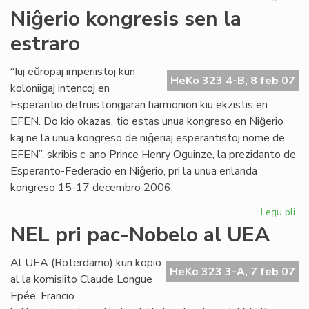
UE
Niĝerio kongresis sen la
ĉu
estraro
10
jar
aŭ
“Iuj eŭropaj imperiistoj kun
HeKo 323 4-B, 8 feb 07
60
koloniigaj intencoj en
jar
Esperantio detruis longjaran harmonion kiu ekzistis en
EFEN. Do kio okazas, tio estas unua kongreso en Niĝerio
kaj ne la unua kongreso de niĝeriaj esperantistoj nome de
EFEN”, skribis c-ano Prince Henry Oguinze, la prezidanto de
Esperanto-Federacio en Niĝerio, pri la unua enlanda
kongreso 15-17 decembro 2006.
Legu pli
pri
Niĝ
NEL pri pac-Nobelo al UEA
ko
se
Al UEA (Roterdamo) kun kopio
la
HeKo 323 3-A, 7 feb 07
al la komisiito Claude Longue
est
Epée, Francio