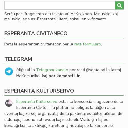
Serĉu per (fragmento de) teksto aŭ HeKo-kodo. Minuskloj kaj
majuskloj egalas. Esperantaj literoj ankaŭ en x-formato.
ESPERANTA CIVITANECO
Petu la esperantan civitanecon per la
reta formularo
.
TELEGRAM
Aliĝu al la
Telegram-kanalo
por resti ĝisdata pri la lastaj
HeKomunikoj
kaj por komenti ilin
.
ESPERANTA KULTURSERVO
Esperanta Kulturservo
estas la konsorcia magazeno de la
Esperanta Civito. Tiu platformo ebligas la aliĝon al la
eventoj kaj kursoj organizataj de la paktintaj establoj, aĉeton de
eldonaĵoj, abonon al revuoj kaj multe pli. Vizitu ĝin tuj por
konatiĝi kun la aktivaĵoj kaj eldonaj novaĵoj de la konsorcio.