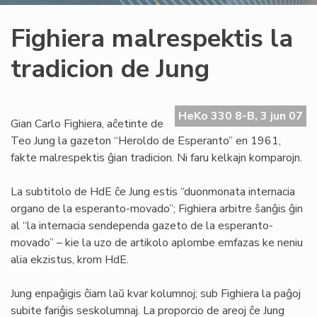
Fighiera malrespektis la
tradicion de Jung
HeKo 330 8-B, 3 jun 07
Gian Carlo Fighiera, aĉetinte de
Teo Jung la gazeton “Heroldo de Esperanto” en 1961,
fakte malrespektis ĝian tradicion. Ni faru kelkajn komparojn.
La subtitolo de HdE ĉe Jung estis “duonmonata internacia
organo de la esperanto-movado”; Fighiera arbitre ŝanĝis ĝin
al “la internacia sendependa gazeto de la esperanto-
movado” – kie la uzo de artikolo aplombe emfazas ke neniu
alia ekzistus, krom HdE.
Jung enpaĝigis ĉiam laŭ kvar kolumnoj; sub Fighiera la paĝoj
subite fariĝis seskolumnaj. La proporcio de areoj ĉe Jung