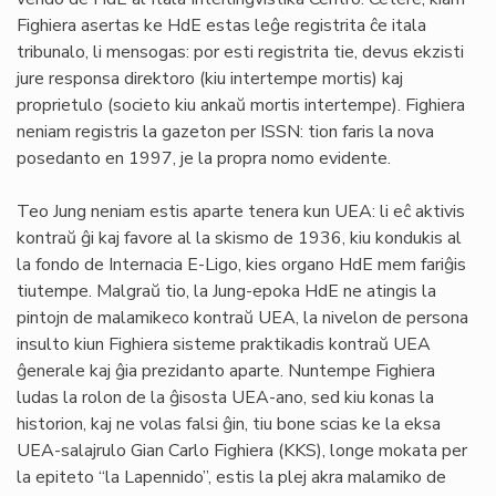
Fighiera asertas ke HdE estas leĝe registrita ĉe itala
tribunalo, li mensogas: por esti registrita tie, devus ekzisti
jure responsa direktoro (kiu intertempe mortis) kaj
proprietulo (societo kiu ankaŭ mortis intertempe). Fighiera
neniam registris la gazeton per ISSN: tion faris la nova
posedanto en 1997, je la propra nomo evidente.
Teo Jung neniam estis aparte tenera kun UEA: li eĉ aktivis
kontraŭ ĝi kaj favore al la skismo de 1936, kiu kondukis al
la fondo de Internacia E-Ligo, kies organo HdE mem fariĝis
tiutempe. Malgraŭ tio, la Jung-epoka HdE ne atingis la
pintojn de malamikeco kontraŭ UEA, la nivelon de persona
insulto kiun Fighiera sisteme praktikadis kontraŭ UEA
ĝenerale kaj ĝia prezidanto aparte. Nuntempe Fighiera
ludas la rolon de la ĝisosta UEA-ano, sed kiu konas la
historion, kaj ne volas falsi ĝin, tiu bone scias ke la eksa
UEA-salajrulo Gian Carlo Fighiera (KKS), longe mokata per
la epiteto “la Lapennido”, estis la plej akra malamiko de