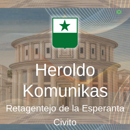
Skip
to
main
content
Heroldo
Komunikas
Retagentejo de la Esperanta
Civito