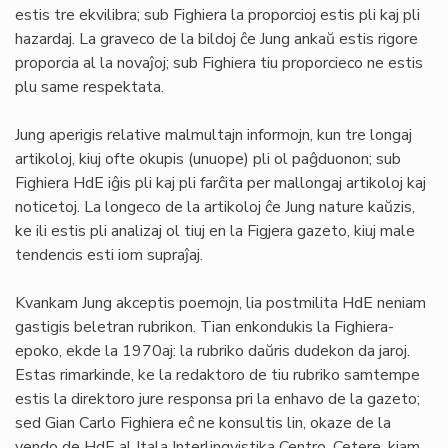
estis tre ekvilibra; sub Fighiera la proporcioj estis pli kaj pli
hazardaj. La graveco de la bildoj ĉe Jung ankaŭ estis rigore
proporcia al la novaĵoj; sub Fighiera tiu proporcieco ne estis
plu same respektata.
Jung aperigis relative malmultajn informojn, kun tre longaj
artikoloj, kiuj ofte okupis (unuope) pli ol paĝduonon; sub
Fighiera HdE iĝis pli kaj pli farĉita per mallongaj artikoloj kaj
noticetoj. La longeco de la artikoloj ĉe Jung nature kaŭzis,
ke ili estis pli analizaj ol tiuj en la Figjera gazeto, kiuj male
tendencis esti iom supraĵaj.
Kvankam Jung akceptis poemojn, lia postmilita HdE neniam
gastigis beletran rubrikon. Tian enkondukis la Fighiera-
epoko, ekde la 1970aj: la rubriko daŭris dudekon da jaroj.
Estas rimarkinde, ke la redaktoro de tiu rubriko samtempe
estis la direktoro jure responsa pri la enhavo de la gazeto;
sed Gian Carlo Fighiera eĉ ne konsultis lin, okaze de la
vendo de HdE al Itala Interlingvistika Centro. Cetere, kiam