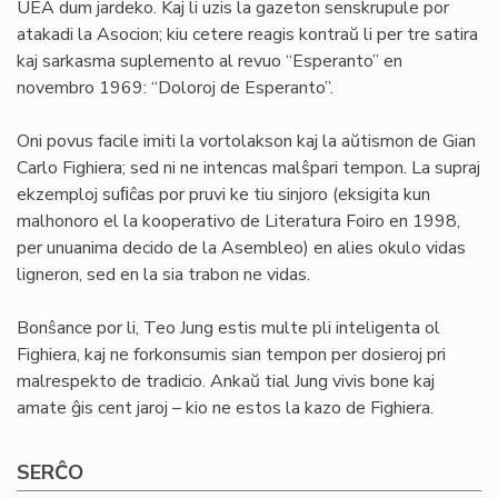
UEA dum jardeko. Kaj li uzis la gazeton senskrupule por
atakadi la Asocion; kiu cetere reagis kontraŭ li per tre satira
kaj sarkasma suplemento al revuo “Esperanto” en
novembro 1969: “Doloroj de Esperanto”.
Oni povus facile imiti la vortolakson kaj la aŭtismon de Gian
Carlo Fighiera; sed ni ne intencas malŝpari tempon. La supraj
ekzemploj suﬁĉas por pruvi ke tiu sinjoro (eksigita kun
malhonoro el la kooperativo de Literatura Foiro en 1998,
per unuanima decido de la Asembleo) en alies okulo vidas
ligneron, sed en la sia trabon ne vidas.
Bonŝance por li, Teo Jung estis multe pli inteligenta ol
Fighiera, kaj ne forkonsumis sian tempon per dosieroj pri
malrespekto de tradicio. Ankaŭ tial Jung vivis bone kaj
amate ĝis cent jaroj – kio ne estos la kazo de Fighiera.
SERĈO