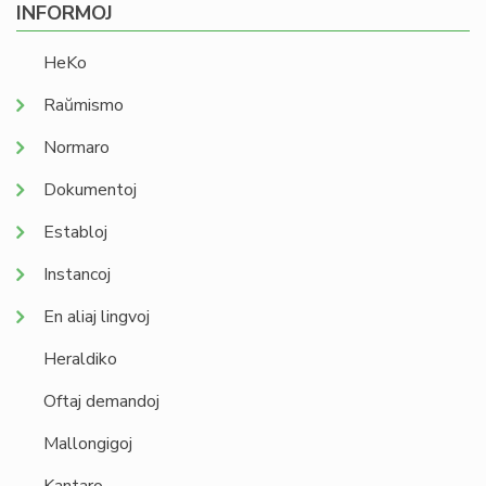
INFORMOJ
HeKo
Raŭmismo
Normaro
Dokumentoj
Establoj
Instancoj
En aliaj lingvoj
Heraldiko
Oftaj demandoj
Mallongigoj