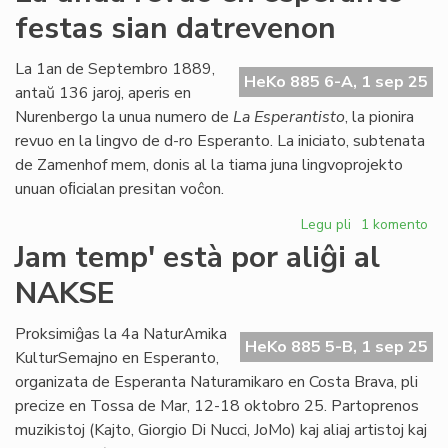
pr
festas sian datrevenon
kaj
gr
an
La 1an de Septembro 1889,
HeKo 885 6-A, 1 sep 25
en
antaŭ 136 jaroj, aperis en
St
Nurenbergo la unua numero de
La Esperantisto
, la pionira
revuo en la lingvo de d-ro Esperanto. La iniciato, subtenata
de Zamenhof mem, donis al la tiama juna lingvoprojekto
unuan oﬁcialan presitan voĉon.
Legu pli
pri
1 komento
La
Jam temp' està por aliĝi al
unua
NAKSE
revuo
en
esperanto
Proksimiĝas la 4a NaturAmika
HeKo 885 5-B, 1 sep 25
festas
KulturSemajno en Esperanto,
sian
organizata de Esperanta Naturamikaro en Costa Brava, pli
datrevenon
precize en Tossa de Mar, 12-18 oktobro 25. Partoprenos
muzikistoj (Kajto, Giorgio Di Nucci, JoMo) kaj aliaj artistoj kaj