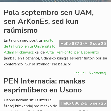
Pola septembro sen UAM,
sen ArKonEs, sed kun
raŭmismo
En la unua jaro post la
morto
HeKo 887 3-A, 6 sep 25
de la kursoj en la Universitato
Adam Mickiewicz
kaj de
Artaj Renkontoj per Esperanto
(ambaŭ en Poznano), Gdansko kunigis esperantistojn por sia
konferenco “Sur la strando”, kie belaj pr
Legu pli
pri
5 komentoj
Pola
PEN Internacia: mankas
septembro
esprimlibero en Usono
sen
UAM,
sen
Usono neniam situis inter la
HeKo 886 2-B, 5 sep 25
ArKonEs,
ŝtatoj kritikendaj pro manko de
sed