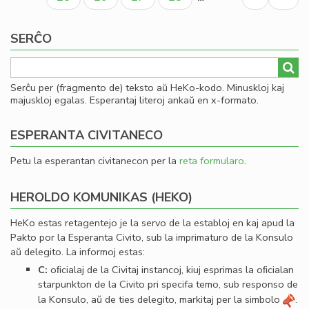
Us
page
page
ek
SERĈO
nu
Serĉu per (fragmento de) teksto aŭ HeKo-kodo. Minuskloj kaj
majuskloj egalas. Esperantaj literoj ankaŭ en x-formato.
ESPERANTA CIVITANECO
Petu la esperantan civitanecon per la
reta formularo
.
HEROLDO KOMUNIKAS (HEKO)
HeKo estas retagentejo je la servo de la establoj en kaj apud la
Pakto por la Esperanta Civito, sub la imprimaturo de la Konsulo
aŭ delegito. La informoj estas:
C:
oﬁcialaj de la Civitaj instancoj, kiuj esprimas la oﬁcialan
starpunkton de la Civito pri specifa temo, sub responso de
la Konsulo, aŭ de ties delegito, markitaj per la simbolo
.