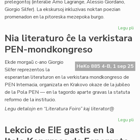
prelegontoj (interalie Arno Lagrange, Alessio Giordano,
Giorgio Silfer). La ekskursoj inkluzivas noktan poezian
promenadon en la pitoreska mezepoka burgo.
Legu pli
pri
Ja
Nia literaturo ĉe la verkistara
te
PEN-mondkongreso
es
po
ali
Ekde morgaŭ c-ano Giorgio
HeKo 885 4-B, 1 sep 25
al
Silfer reprezentos la
NA
esperantan literaturon en la verkistara mondkongreso de
PEN Internacia, organizata en Krakovo okaze de la jubileo
de la Pola PEN — en la tagordo aparte gravas la statuta
reformo de la institucio.
Legu detalojn en “Literatura Foiro” kaj literator@
Legu pli
pri
Ni
Lekcio de EIE gastis en la
lit
ĉe