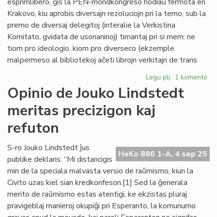
esprimlibero, ĝis la PEN-mondkongreso hodiaŭ fermota en
kun
Krakovo, kiu aprobis diversajn rezoluciojn pri la temo, sub la
raŭmismo
premo de diversaj delegitoj (interalie la Verkistina
Komitato, gvidata de usonaninoj) timantaj pri si mem: ne
tiom pro ideologio, kiom pro diverseco (ekzemple
malpermeso al bibliotekoj aĉeti librojn verkitajn de trans
Legu pli
pri
1 komento
PEN
Opinio de Jouko Lindstedt
Internacia:
meritas precizigon kaj
mankas
esprimlibero
refuton
en
Usono
S-ro Jouko Lindstedt ĵus
HeKo 886 1-A, 4 sep 25
publike deklaris: “Mi distancigis
min de la speciala malvasta versio de raŭmismo, kiun la
Civito uzas kiel sian kredkonfeson.[1] Sed la ĝenerala
merito de raŭmismo estas atentigi, ke ekzistas pluraj
pravigeblaj manieroj okupiĝi pri Esperanto, la komunumo