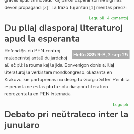
gravas apud la movado, kaj paroli Esperanton ne signifas
devon propagandi.[2]” La frazo tuj antaŭ [1] meritas precizi
Legu pli
pri
4 komentoj
Opinio
Du pliaj diasporaj literaturoj
de
apud la esperanta
Jouko
Lindstedt
meritas
Refondiĝis du PEN-centroj
HeKo 885 9-B, 3 sep 25
precizigon
malaperintaj antaŭ du jardekoj
kaj
aŭ eĉ pli: la roŭma kaj la jida. Bonvenigon donis al iliaj
refuton
literaturoj la verkistara mondkongreso, okazanta en
Krakovo, kie partoprenas nia delegito Giorgio Silfer. Per ili la
esperanta ne estas plu la sola diaspora literaturo
reprezentata en PEN Internacia.
Legu pli
pri
Du
Debato pri neŭtraleco inter la
pli
junularo
dia
lit