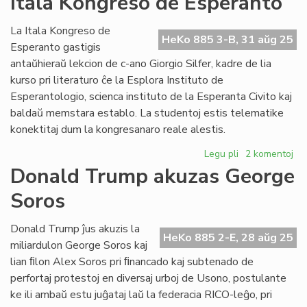
Itala Kongreso de Esperanto
la
ver
La Itala Kongreso de
HeKo 885 3-B, 31 aŭg 25
PE
Esperanto gastigis
mo
antaŭhieraŭ lekcion de c-ano Giorgio Silfer, kadre de lia
kurso pri literaturo ĉe la Esplora Instituto de
Esperantologio, scienca instituto de la Esperanta Civito kaj
baldaŭ memstara establo. La studentoj estis telematike
konektitaj dum la kongresanaro reale alestis.
Legu pli
pri
2 komentoj
Lekcio
Donald Trump akuzas George
de
Soros
EIE
gastis
en
Donald Trump ĵus akuzis la
HeKo 885 2-E, 28 aŭg 25
la
miliardulon George Soros kaj
Itala
lian ﬁlon Alex Soros pri ﬁnancado kaj subtenado de
Kongreso
perfortaj protestoj en diversaj urboj de Usono, postulante
de
ke ili ambaŭ estu juĝataj laŭ la federacia RICO-leĝo, pri
Esperanto