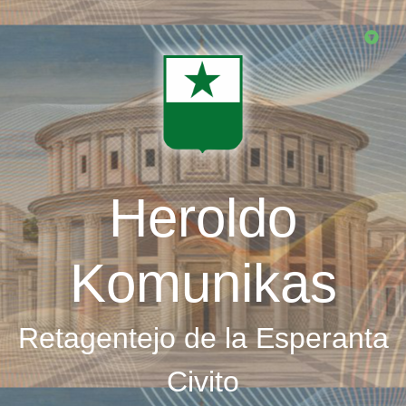
Skip
to
main
content
Heroldo
Komunikas
Retagentejo de la Esperanta
Civito