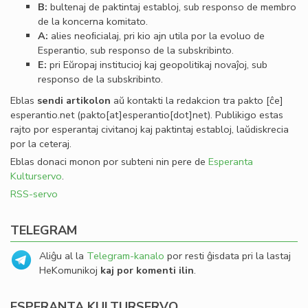
B:
bultenaj de paktintaj establoj, sub responso de membro
de la koncerna komitato.
A:
alies neoﬁcialaj, pri kio ajn utila por la evoluo de
Esperantio, sub responso de la subskribinto.
E:
pri Eŭropaj institucioj kaj geopolitikaj novaĵoj, sub
responso de la subskribinto.
Eblas
sendi
artikolon
aŭ kontakti la redakcion tra
pakto
[ĉe]
esperantio
.
net
(pakto[at]esperantio[dot]net)
. Publikigo estas
rajto por esperantaj civitanoj kaj paktintaj establoj, laŭdiskrecia
por la ceteraj.
Eblas donaci monon por subteni nin pere de
Esperanta
Kulturservo
.
RSS-servo
TELEGRAM
Aliĝu al la
Telegram-kanalo
por resti ĝisdata pri la lastaj
HeKomunikoj
kaj por komenti ilin
.
ESPERANTA KULTURSERVO