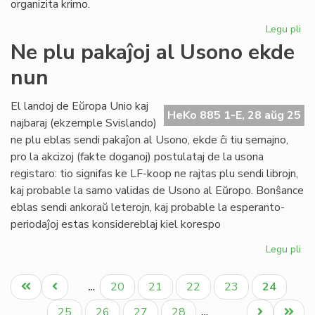
organizita krimo.
Legu pli
pri
Do
Ne plu pakaĵoj al Usono ekde
Tr
nun
ak
Ge
So
El landoj de Eŭropa Unio kaj
HeKo 885 1-E, 28 aŭg 25
najbaraj (ekzemple Svislando)
ne plu eblas sendi pakaĵon al Usono, ekde ĉi tiu semajno,
pro la akcizoj (fakte doganoj) postulataj de la usona
registaro: tio signifas ke LF-koop ne rajtas plu sendi librojn,
kaj probable la samo validas de Usono al Eŭropo. Bonŝance
eblas sendi ankoraŭ leterojn, kaj probable la esperanto-
periodaĵoj estas konsidereblaj kiel korespo
Legu pli
pri
Ne
Pagination
plu
Unua
Antaŭa
Paĝo
Paĝo
Paĝo
Paĝo
Aktuala
20
21
22
23
24
…
pak
paĝo
paĝo
paĝo
al
Paĝo
Paĝo
Paĝo
Paĝo
Next
Last
25
26
27
28
…