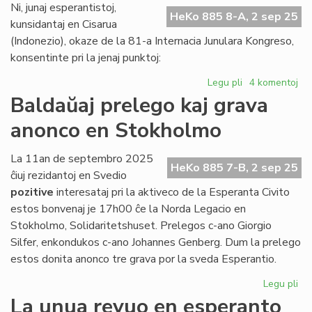
ap
Ni, junaj esperantistoj,
HeKo 885 8-A, 2 sep 25
la
kunsidantaj en Cisarua
es
(Indonezio), okaze de la 81-a Internacia Junulara Kongreso,
konsentinte pri la jenaj punktoj:
Legu pli
pri
4 komentoj
Debato
Baldaŭaj prelego kaj grava
pri
anonco en Stokholmo
neŭtraleco
inter
la
La 11an de septembro 2025
HeKo 885 7-B, 2 sep 25
junularo
ĉiuj rezidantoj en Svedio
pozitive
interesataj pri la aktiveco de la Esperanta Civito
estos bonvenaj je 17h00 ĉe la Norda Legacio en
Stokholmo, Solidaritetshuset. Prelegos c-ano Giorgio
Silfer, enkondukos c-ano Johannes Genberg. Dum la prelego
estos donita anonco tre grava por la sveda Esperantio.
Legu pli
pri
Ba
La unua revuo en esperanto