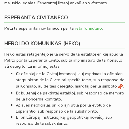
majuskloj egalas. Esperantaj literoj ankaŭ en x-formato.
ESPERANTA CIVITANECO
Petu la esperantan civitanecon per la
reta formularo
.
HEROLDO KOMUNIKAS (HEKO)
HeKo estas retagentejo je la servo de la establoj en kaj apud la
Pakto por la Esperanta Civito, sub la imprimaturo de la Konsulo
aŭ delegito. La informoj estas:
C:
oﬁcialaj de la Civitaj instancoj, kiuj esprimas la oﬁcialan
starpunkton de la Civito pri specifa temo, sub responso de
la Konsulo, aŭ de ties delegito, markitaj per la simbolo
.
B:
bultenaj de paktintaj establoj, sub responso de membro
de la koncerna komitato.
A:
alies neoﬁcialaj, pri kio ajn utila por la evoluo de
Esperantio, sub responso de la subskribinto.
E:
pri Eŭropaj institucioj kaj geopolitikaj novaĵoj, sub
responso de la subskribinto.