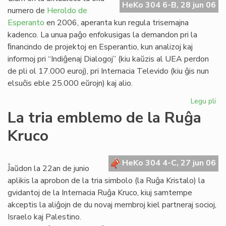
HeKo 304 6-B, 28 jun 06
Es
numero de
Heroldo de
Esperanto
en 2006, aperanta kun regula trisemajna
kadenco. La unua paĝo enfokusigas la demandon pri la
ﬁnancindo de projektoj en Esperantio, kun analizoj kaj
informoj pri “Indiĝenaj Dialogoj” (kiu kaŭzis al UEA perdon
de pli ol 17.000 euroj), pri Internacia Televido (kiu ĝis nun
elsuĉis eble 25.000 eŭrojn) kaj alio.
Legu pli
pri
He
La tria emblemo de la Ruĝa
de
Kruco
Es
20
un
HeKo 304 4-C, 27 jun 06
pa
Ĵaŭdon la 22an de junio
aplikis la aprobon de la tria simbolo (la Ruĝa Kristalo) la
gvidantoj de la Internacia Ruĝa Kruco, kiuj samtempe
akceptis la aliĝojn de du novaj membroj kiel partneraj socioj,
Israelo kaj Palestino.