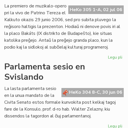
Ba
La premiero de muzikalo-opero
HeKo 305 1-A, 02 jul 06
kaj
pri la vivo de Patrino Tereza el
tiu
Kalkuto okazis 29 junio 2006, sed pro subita pluvego la
de
reĝisoro haltigis la prezenton. Hodiaŭ ni denove povis iri al
UE
la placo Bakáts (IX distrikto de Budapeŝto), kie situas
katolika preĝejo. Antaŭ la preĝejo granda placo, kun la
podio kaj la sidlokoj al subĉielaj kulturaj programeroj.
Legu pli
pri
Pr
Parlamenta sesio en
de
Svislando
"Kr
po
am
La lasta parlamenta sesio
HeKo 304 8-C, 30 jun 06
pri
en la unua mandato de la
Pat
Civita Senato estos formale kunvokita post kelkaj tagoj
Te
fare de la Konsulo, prof. d-ro hab. Walter Zelazny, kiu
dissendos la tagordon al ĉiuj parlamentanoj.
Legu pli
pri