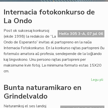
Internacia fotokonkurso de
La Ondo
Post ok sukcesaj konkursoj
HeKo 305 3-A, 07 jul 06
(ekde 1998) la redakcio de “La
Ondo de Esperanto” invitas al partopreno en la naŭa
Internacia Fotokonkurso. En la konkurso rajtas partopreni ĉiu
fotemulo amatora aŭ profesia, sendepende de la loĝlando
kaj lingvokono. Unu persono rajtas partopreni per
maksimume kvin fotoj. La minimuma formato estas 15X20
cm.
Legu pli
pri
Int
Bunta naturamikaro en
fo
Grindelvaldo
de
La
On
Naturamikoj el ses landoj