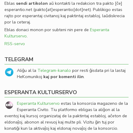
Eblas
sendi
artikolon
aŭ kontakti la redakcion tra
pakto
[ĉe]
esperantio
.
net
(pakto[at]esperantio[dot]net)
. Publikigo estas
rajto por esperantaj civitanoj kaj paktintaj establoj, laŭdiskrecia
por la ceteraj.
Eblas donaci monon por subteni nin pere de
Esperanta
Kulturservo
.
RSS-servo
TELEGRAM
Aliĝu al la
Telegram-kanalo
por resti ĝisdata pri la lastaj
HeKomunikoj
kaj por komenti ilin
.
ESPERANTA KULTURSERVO
Esperanta Kulturservo
estas la konsorcia magazeno de la
Esperanta Civito. Tiu platformo ebligas la aliĝon al la
eventoj kaj kursoj organizataj de la paktintaj establoj, aĉeton de
eldonaĵoj, abonon al revuoj kaj multe pli. Vizitu ĝin tuj por
konatiĝi kun la aktivaĵoj kaj eldonaj novaĵoj de la konsorcio.