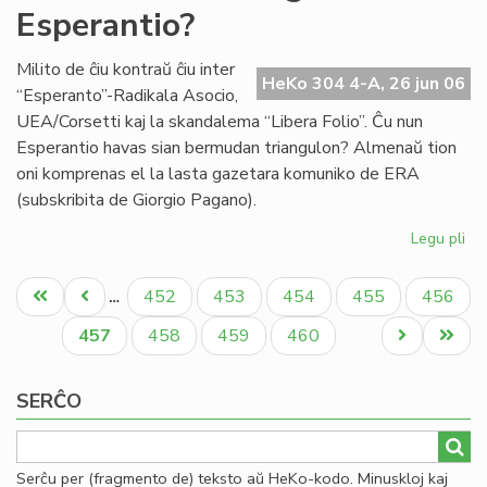
Esperantio?
en
la
mo
Milito de ĉiu kontraŭ ĉiu inter
HeKo 304 4-A, 26 jun 06
mo
“Esperanto”-Radikala Asocio,
UEA/Corsetti kaj la skandalema “Libera Folio”. Ĉu nun
Esperantio havas sian bermudan triangulon? Almenaŭ tion
oni komprenas el la lasta gazetara komuniko de ERA
(subskribita de Giorgio Pagano).
Legu pli
pri
Ĉu
Pagination
Be
Unua
Antaŭa
Paĝo
Paĝo
Paĝo
Paĝo
Paĝo
452
453
454
455
456
…
tri
paĝo
paĝo
en
Aktuala
Paĝo
Paĝo
Paĝo
Next
Last
457
458
459
460
Es
paĝo
page
page
SERĈO
Serĉu per (fragmento de) teksto aŭ HeKo-kodo. Minuskloj kaj