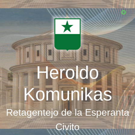
Skip
to
main
content
Heroldo
Komunikas
Retagentejo de la Esperanta
Civito