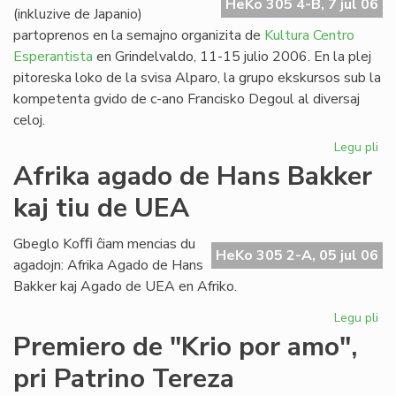
HeKo 305 4-B, 7 jul 06
(inkluzive de Japanio)
partoprenos en la semajno organizita de
Kultura Centro
Esperantista
en Grindelvaldo, 11-15 julio 2006. En la plej
pitoreska loko de la svisa Alparo, la grupo ekskursos sub la
kompetenta gvido de c-ano Francisko Degoul al diversaj
celoj.
Legu pli
pri
Bu
Afrika agado de Hans Bakker
na
kaj tiu de UEA
en
Gr
Gbeglo Koﬃ ĉiam mencias du
HeKo 305 2-A, 05 jul 06
agadojn: Afrika Agado de Hans
Bakker kaj Agado de UEA en Afriko.
Legu pli
pri
Afr
Premiero de "Krio por amo",
ag
pri Patrino Tereza
de
Ha