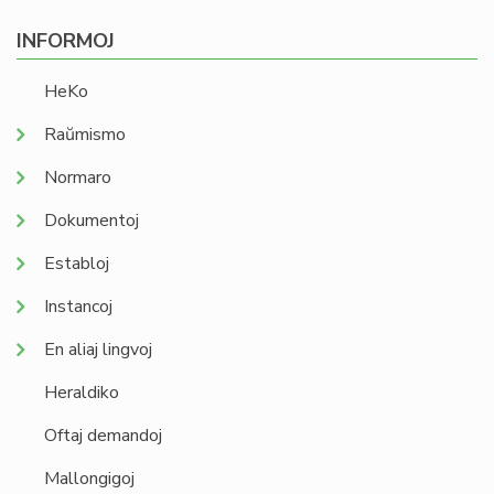
INFORMOJ
HeKo
Raŭmismo
Normaro
Dokumentoj
Establoj
Instancoj
En aliaj lingvoj
Heraldiko
Oftaj demandoj
Mallongigoj