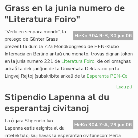
Pa
Grass en la junia numero de
ses
"Literatura Foiro"
en
Sv
“Verki en senpaca mondo”, la
HeKo 304 9-B, 30 jun 06
prelego de Günter Grass
prezentita dum la 72a Mondkongreso de PEN-Klubo
Internacia en Berlino antaŭ unu monato, trovas dignan lokon
en la junia numero 221 de
Literatura Foiro
, kie oni omaghas
ankaŭ la dek-jariĝon de la Universala Deklaracio pri la
Lingvaj Rajtoj (subskribita ankaŭ de la
Esperanta PEN-Ce
Legu pli
pri
Gr
Stipendio Lapenna al du
en
esperantaj civitanoj
la
jun
nu
La ĉi-jara Stipendio Ivo
HeKo 304 7-A, 29 jun 06
de
Lapenna estis asignita al du
"Li
intelektuloj kiuj havas la esperantan civitanecon: Perla