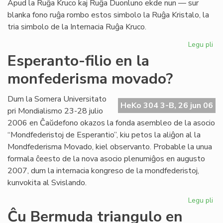
Apud la Ruĝa Kruco kaj Ruĝa Duonluno ekde nun — sur
blanka fono ruĝa rombo estos simbolo la Ruĝa Kristalo, la
tria simbolo de la Internacia Ruĝa Kruco.
Legu pli
pri
La
Esperanto-filio en la
tri
monfederisma movado?
em
de
la
Dum la Somera Universitato
HeKo 304 3-B, 26 jun 06
Ru
pri Mondialismo 23-28 julio
Kr
2006 en Ĉaŭdefono okazos la fonda asembleo de la asocio
“Mondfederistoj de Esperantio”, kiu petos la aliĝon al la
Mondfederisma Movado, kiel observanto. Probable la unua
formala ĉeesto de la nova asocio plenumiĝos en augusto
2007, dum la internacia kongreso de la mondfederistoj,
kunvokita al Svislando.
Legu pli
pri
Es
Ĉu Bermuda triangulo en
fili