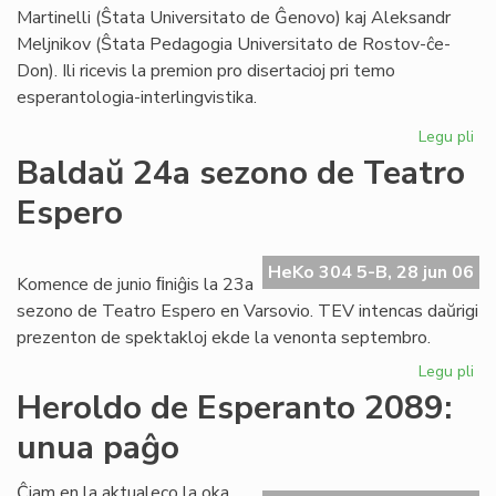
Foi
Martinelli (Ŝtata Universitato de Ĝenovo) kaj Aleksandr
Meljnikov (Ŝtata Pedagogia Universitato de Rostov-ĉe-
Don). Ili ricevis la premion pro disertacioj pri temo
esperantologia-interlingvistika.
Legu pli
pri
Sti
Baldaŭ 24a sezono de Teatro
La
Espero
al
du
es
HeKo 304 5-B, 28 jun 06
civ
Komence de junio ﬁniĝis la 23a
sezono de Teatro Espero en Varsovio. TEV intencas daŭrigi
prezenton de spektakloj ekde la venonta septembro.
Legu pli
pri
Ba
Heroldo de Esperanto 2089:
24
unua paĝo
se
de
Te
Ĉiam en la aktualeco la oka