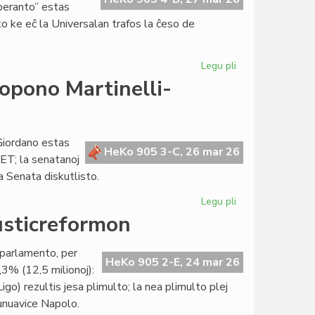
peranto” estas
sko ke eĉ la Universalan trafos la ĉeso de
Legu pli
pri
Heroldo
opono Martinelli-
de
Esperanto
2375
pri
Giordano estas
HeKo 905 3-C, 26 mar 26
la
ET; la senatanoj
TEJO-
a Senata diskutlisto.
krizo
Legu pli
pri
Senatokonsulto
justicreformon
pri
la
a parlamento, per
leĝopropono
HeKo 905 2-E, 24 mar 26
3% (12,5 milionoj):
Martinelli-
Ligo) rezultis jesa plimulto; la nea plimulto plej
Blanco-
 unuavice Napolo.
Giordano