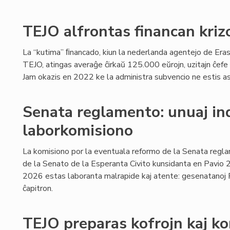
TEJO alfrontas financan kriz
La “kutima” ﬁnancado, kiun la nederlanda agentejo de Era
TEJO, atingas averaĝe ĉirkaŭ 125.000 eŭrojn, uzitajn ĉefe 
Jam okazis en 2022 ke la administra subvencio ne estis as
Senata reglamento: unuaj ind
laborkomisiono
La komisiono por la eventuala reformo de la Senata regla
de la Senato de la Esperanta Civito kunsidanta en Pavio
2026 estas laboranta malrapide kaj atente: gesenatanoj Fe
ĉapitron.
TEJO preparas kofrojn kaj k