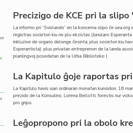
,
Precizigo de KCE pri la slipo
La informo pri “Svislando” en la koncerna slipo ĉe uea.org 
registras societon kiu ne plu ekzistas (Junularo Esperanta 
por
inkluzive de organo delonge ĉesinta; plus societon kiu hav
Esperantista); plus privatan entreprenon de la landa asocie
planlingvoj posedatan de la Urba Biblioteko (
a
La Kapitulo ĝoje raportas pr
La Kapitulo havis sian ordinaran monatan kunsidon, 18 ma
prezido de la Konsulino, Lorena Bellotti; forestis nur vicko
ri
pro gripo.
Leĝopropono pri la obolo kr