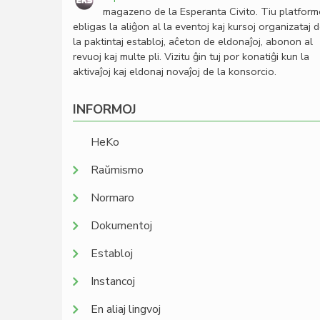
magazeno de la Esperanta Civito. Tiu platfor
ebligas la aliĝon al la eventoj kaj kursoj organizataj 
la paktintaj establoj, aĉeton de eldonaĵoj, abonon al
revuoj kaj multe pli. Vizitu ĝin tuj por konatiĝi kun la
aktivaĵoj kaj eldonaj novaĵoj de la konsorcio.
INFORMOJ
HeKo
Raŭmismo
Normaro
Dokumentoj
Establoj
Instancoj
En aliaj lingvoj