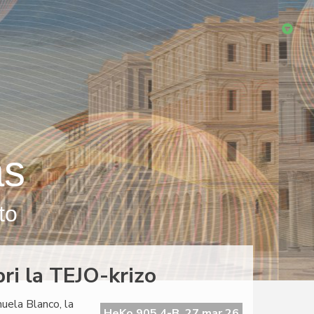
as
to
ri la TEJO-krizo
nuela Blanco, la
HeKo 905 4-B, 27 mar 26