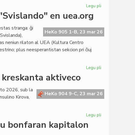
Legu pli
pri
La
 "Svislando" en uea.org
itala
popolo
estas stranga: ĝi
ne
HeKo 905 1-B, 23 mar 26
Svislanda),
ratifis
as neniun rilaton al UEA (Kultura Centro
la
strino; plus neesperantistan sekcion pri ĉiuj
justicreformon
Legu pli
pri
Precizigo
i kreskanta aktiveco
de
KCE
rto 2026, sub la
pri
HeKo 904 9-C, 23 mar 26
nsulino Kirova,
la
slipo
"Svislando"
Legu pli
pri
en
La
eu bonfaran kapitalon
uea.org
Kapitulo
ĝoje