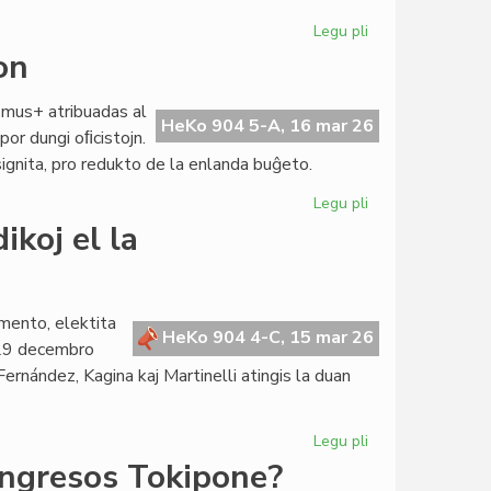
Legu pli
pri
CdI
on
enradikiĝas
en
smus+ atribuadas al
Pavio
HeKo 904 5-A, 16 mar 26
por dungi oﬁcistojn.
ignita, pro redukto de la enlanda buĝeto.
Legu pli
pri
TEJO
ikoj el la
alfrontas
financan
krizon
mento, elektita
HeKo 904 4-C, 15 mar 26
 29 decembro
rnández, Kagina kaj Martinelli atingis la duan
Legu pli
pri
Senata
ongresos Tokipone?
reglamento: