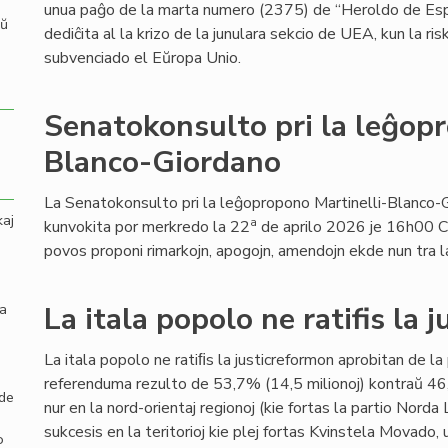
unua paĝo de la marta numero (2375) de “Heroldo de Es
aŭ
dediĉita al la krizo de la junulara sekcio de UEA, kun la ri
subvenciado el Eŭropa Unio.
Senatokonsulto pri la leĝopr
Blanco-Giordano
La Senatokonsulto pri la leĝopropono Martinelli-Blanco-
kaj
a
kunvokita por merkredo la 22
de aprilo 2026 je 16h00 C
povos proponi rimarkojn, apogojn, amendojn ekde nun tra l
la
La itala popolo ne ratifis la 
La itala popolo ne ratiﬁs la justicreformon aprobitan de l
referenduma rezulto de 53,7% (14,5 milionoj) kontraŭ 46,
 de
nur en la nord-orientaj regionoj (kie fortas la partio Norda 
sukcesis en la teritorioj kie plej fortas Kvinstela Movado,
o