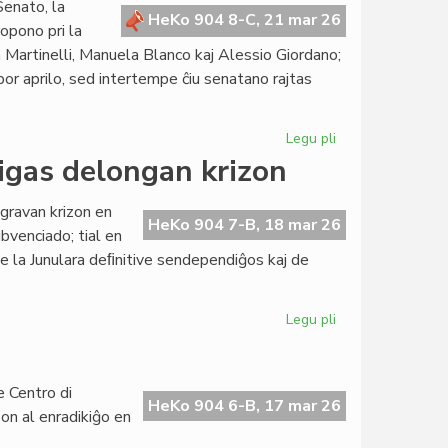
Senato, la
raportas
HeKo 904 8-C, 21 mar 26
opono pri la
pri
a Martinelli, Manuela Blanco kaj Alessio Giordano;
kreskanta
r aprilo, sed intertempe ĉiu senatano rajtas
aktiveco
Legu pli
pri
Leĝopropono
gas delongan krizon
pri
la
 gravan krizon en
obolo
HeKo 904 7-B, 18 mar 26
bvenciado; tial en
kreu
e la Junulara deﬁnitive sendependiĝos kaj de
bonfaran
kapitalon
Legu pli
pri
EU-
malsubvenciado
profundigas
e Centro di
delongan
HeKo 904 6-B, 17 mar 26
aŝon al enradikiĝo en
krizon