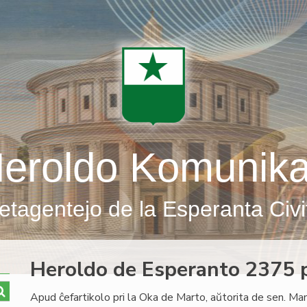
eroldo Komunik
etagentejo de la Esperanta Civi
Heroldo de Esperanto 2375 p
Apud ĉefartikolo pri la Oka de Marto, aŭtorita de sen. Ma