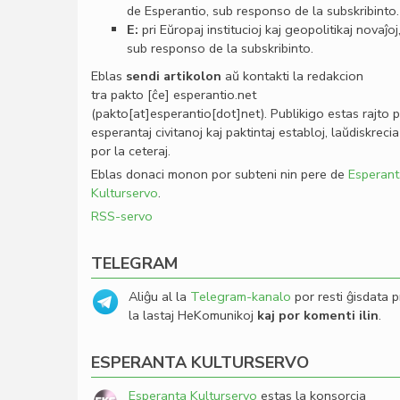
de Esperantio, sub responso de la subskribinto.
E:
pri Eŭropaj institucioj kaj geopolitikaj novaĵoj
sub responso de la subskribinto.
Eblas
sendi
artikolon
aŭ kontakti la redakcion
tra
pakto
[ĉe]
esperantio
.
net
(pakto[at]esperantio[dot]net)
. Publikigo estas rajto 
esperantaj civitanoj kaj paktintaj establoj, laŭdiskrecia
por la ceteraj.
Eblas donaci monon por subteni nin pere de
Esperant
Kulturservo
.
RSS-servo
TELEGRAM
Aliĝu al la
Telegram-kanalo
por resti ĝisdata p
la lastaj HeKomunikoj
kaj por komenti ilin
.
ESPERANTA KULTURSERVO
Esperanta Kulturservo
estas la konsorcia