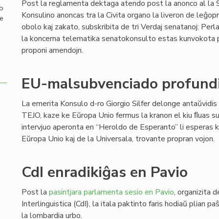
Post la reglamenta dektaga atendo post la anonco al la 
mo
Konsulino anoncas tra la Civita organo la liveron de leĝopr
de
obolo kaj zakato, subskribita de tri Verdaj senatanoj: Perl
la koncerna telematika senatokonsulto estas kunvokota po
proponi amendojn.
EU-malsubvenciado profundi
La emerita Konsulo d-ro Giorgio Silfer delonge antaŭvidis
TEJO, kaze ke Eŭropa Unio fermus la kranon el kiu ﬂuas su
intervjuo aperonta en “Heroldo de Esperanto” li esperas k
Eŭropa Unio kaj de la Universala, trovante propran vojon.
CdI enradikiĝas en Pavio
Post la
pasintjara parlamenta sesio en Pavio
, organizita d
Interlinguistica (CdI), la itala paktinto faris hodiaŭ plian p
la lombardia urbo.