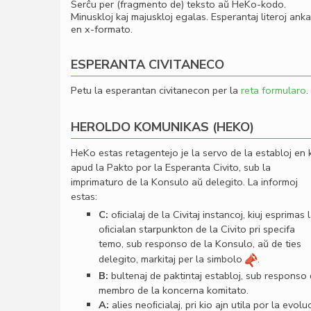
Serĉu per (fragmento de) teksto aŭ HeKo-kodo.
Minuskloj kaj majuskloj egalas. Esperantaj literoj ank
en x-formato.
ESPERANTA CIVITANECO
Petu la esperantan civitanecon per la
reta formularo
.
HEROLDO KOMUNIKAS (HEKO)
HeKo estas retagentejo je la servo de la establoj en 
apud la Pakto por la Esperanta Civito, sub la
imprimaturo de la Konsulo aŭ delegito. La informoj
estas:
C:
oﬁcialaj de la Civitaj instancoj, kiuj esprimas 
oﬁcialan starpunkton de la Civito pri specifa
temo, sub responso de la Konsulo, aŭ de ties
delegito, markitaj per la simbolo
.
B:
bultenaj de paktintaj establoj, sub responso
membro de la koncerna komitato.
A:
alies neoﬁcialaj, pri kio ajn utila por la evolu