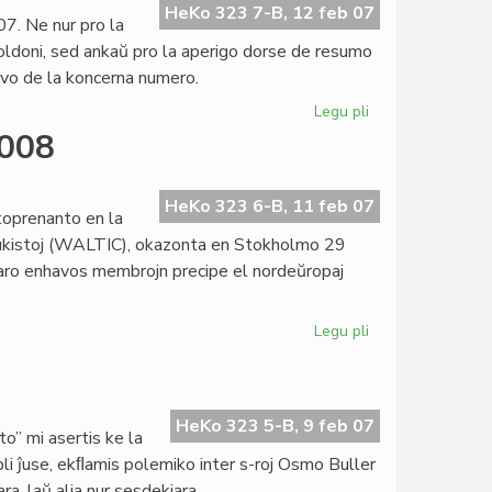
pli
HeKo 323 7-B, 12 feb 07
7. Ne nur pro la
bela
oldoni, sed ankaŭ pro la aperigo dorse de resumo
kaj
havo de la koncerna numero.
interesa
Legu pli
pri
"Literatura
2008
Foiro"
kaj
la
HeKo 323 6-B, 11 feb 07
toprenanto en la
Goldoni-
adukistoj (WALTIC), okazonta en Stokholmo 29
jaro
staro enhavos membrojn precipe el nordeŭropaj
Legu pli
pri
Esperanta
PEN
en
WALTIC
HeKo 323 5-B, 9 feb 07
o” mi asertis ke la
2008
li ĵuse, ekﬂamis polemiko inter s-roj Osmo Buller
a, laŭ alia nur sesdekjara.