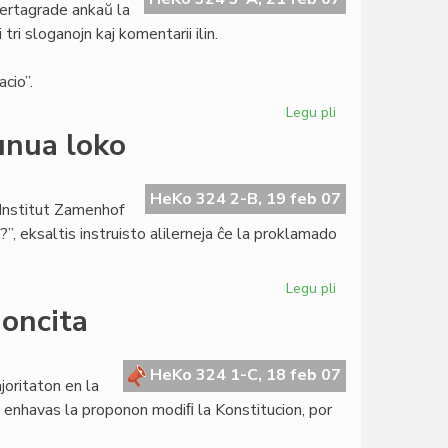
certagrade ankaŭ la
ri sloganojn kaj komentarii ilin.
cio”.
Legu pli
pri
Tago
unua loko
de
la
Gepatra
HeKo 324 2-B, 19 feb 07
 Institut Zamenhof
Lingvo:
 eksaltis instruisto alilerneja ĉe la proklamado
tri
sloganoj
Legu pli
pri
Institut
noncita
Zamenhof
ree
en
HeKo 324 1-C, 18 feb 07
joritaton en la
la
 enhavas la proponon modiﬁ la Konstitucion, por
unua
loko