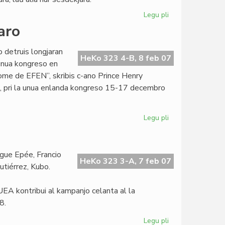
Legu pli
pri
UEA:
aro
ĉu
100-
o detruis longjaran
jara
HeKo 323 4-B, 8 feb 07
 unua kongreso en
aŭ
nome de EFEN”, skribis c-ano Prince Henry
60-
o, pri la unua enlanda kongreso 15-17 decembro
jara?
Legu pli
pri
Niĝerio
kongresis
sen
gue Epée, Francio
la
HeKo 323 3-A, 7 feb 07
Gutiérrez, Kubo.
estraro
 UEA kontribui al kampanjo celanta al la
8.
Legu pli
pri