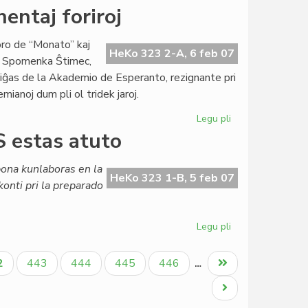
NEL
entaj foriroj
pri
pac-
oro de “Monato” kaj
Nobelo
HeKo 323 2-A, 6 feb 07
o; Spomenka Ŝtimec,
al
etiriĝas de la Akademio de Esperanto, rezignante pri
UEA
mianoj dum pli ol tridek jaroj.
Legu pli
pri
Akademio
 estas atuto
de
Esperanto:
bona kunlaboras en la
eminentaj
HeKo 323 1-B, 5 feb 07
onti pri la preparado
foriroj
Legu pli
pri
Nimubona
el
tuala
Paĝo
Paĝo
Paĝo
Paĝo
Last
2
443
444
445
446
…
Burundio:
ĝo
page
AfrES
Next
estas
page