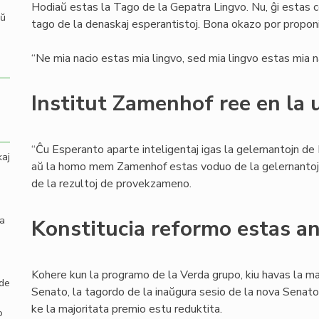
Hodiaŭ estas la Tago de la Gepatra Lingvo. Nu, ĝi estas 
aŭ
tago de la denaskaj esperantistoj. Bona okazo por proponi t
“Ne mia nacio estas mia lingvo, sed mia lingvo estas mia na
Institut Zamenhof ree en la 
“Ĉu Esperanto aparte inteligentaj igas la gelernantojn de
kaj
aŭ la homo mem Zamenhof estas voduo de la gelernantoj?”,
de la rezultoj de provekzameno.
la
Konstitucia reformo estas a
Kohere kun la programo de la Verda grupo, kiu havas la ma
 de
Senato, la tagordo de la inaŭgura sesio de la nova Senato
ke la majoritata premio estu reduktita.
o