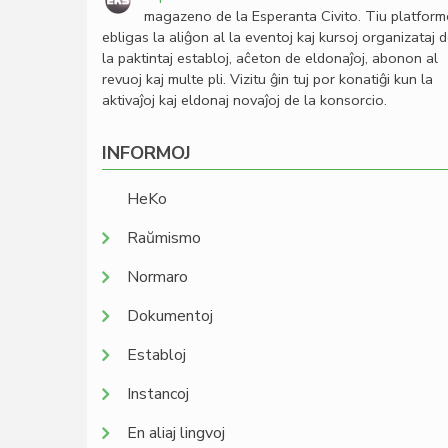
magazeno de la Esperanta Civito. Tiu platfor
ebligas la aliĝon al la eventoj kaj kursoj organizataj 
la paktintaj establoj, aĉeton de eldonaĵoj, abonon al
revuoj kaj multe pli. Vizitu ĝin tuj por konatiĝi kun la
aktivaĵoj kaj eldonaj novaĵoj de la konsorcio.
INFORMOJ
HeKo
Raŭmismo
Normaro
Dokumentoj
Establoj
Instancoj
En aliaj lingvoj