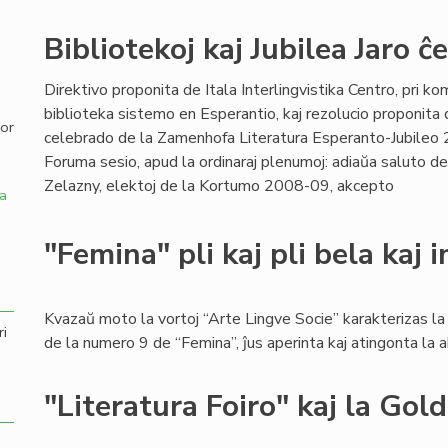
,
Bibliotekoj kaj Jubilea Jaro ĉ
Direktivo proponita de Itala Interlingvistika Centro, pri ko
biblioteka sistemo en Esperantio, kaj rezolucio proponita 
por
celebrado de la Zamenhofa Literatura Esperanto-Jubileo 2
Foruma sesio, apud la ordinaraj plenumoj: adiaŭa saluto de
Zelazny, elektoj de la Kortumo 2008-09, akcepto
a
"Femina" pli kaj pli bela kaj 
Kvazaŭ moto la vortoj “Arte Lingve Socie” karakterizas l
ri
de la numero 9 de “Femina”, ĵus aperinta kaj atingonta la
"Literatura Foiro" kaj la Gol