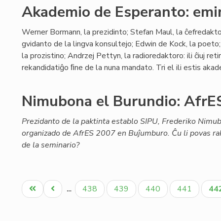
Akademio de Esperanto: emin
Werner Bormann, la prezidinto; Stefan Maul, la ĉefredakt
gvidanto de la lingva konsultejo; Edwin de Kock, la poet
la prozistino; Andrzej Pettyn, la radioredaktoro: ili ĉiuj r
rekandidatiĝo ﬁne de la nuna mandato. Tri el ili estis akade
Nimubona el Burundio: AfrES
Prezidanto de la paktinta establo SIPU, Frederiko Nimu
organizado de AfrES 2007 en Buĵumburo. Ĉu li povas rak
de la seminario?
Pagination
Unua
Antaŭa
Paĝo
Paĝo
Paĝo
Paĝo
Ak
438
439
440
441
44
…
paĝo
paĝo
pa