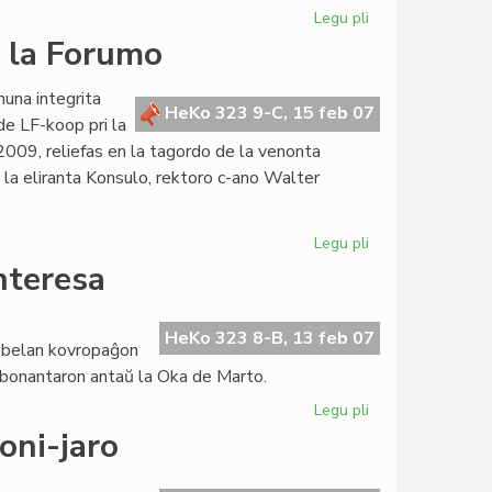
Legu pli
pri
Konstitucia
e la Forumo
reformo
estas
muna integrita
anoncita
HeKo 323 9-C, 15 feb 07
de LF-koop pri la
009, reliefas en la tagordo de la venonta
 la eliranta Konsulo, rektoro c-ano Walter
Legu pli
pri
Bibliotekoj
interesa
kaj
Jubilea
Jaro
HeKo 323 8-B, 13 feb 07
a belan kovropaĝon
ĉe
 abonantaron antaŭ la Oka de Marto.
la
Forumo
Legu pli
pri
"Femina"
doni-jaro
pli
kaj