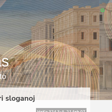
as
to
ri sloganoj
HeKo 324 3-A, 21 feb 07