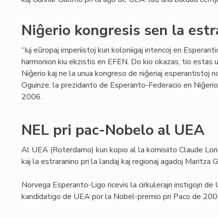
Niĝerio kongresis sen la estr
“Iuj eŭropaj imperiistoj kun koloniigaj intencoj en Esperanti
harmonion kiu ekzistis en EFEN. Do kio okazas, tio estas
Niĝerio kaj ne la unua kongreso de niĝeriaj esperantistoj 
Oguinze, la prezidanto de Esperanto-Federacio en Niĝeri
2006.
NEL pri pac-Nobelo al UEA
Al UEA (Roterdamo) kun kopio al la komisiito Claude Lon
kaj la estraranino pri la landaj kaj regionaj agadoj Maritza 
Norvega Esperanto-Ligo ricevis la cirkulerajn instigojn de
kandidatigo de UEA por la Nobel-premio pri Paco de 200