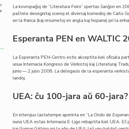
mo
La kovropaĝoj de “Literatura Foiro” spertas ŝanĝon en 200
de
paŝtele desegnitaj scenoj el diversaj komedioj de Carlo G
en la franca (kaj resumetoj en angla kaj hispana) pri la en
Esperanta PEN en WALTIC 
La Esperanta PEN-Centro estis akceptita kiel oﬁciala par
unua Internacia Kongreso de Verkistoj kaj Literaturaj Tr
junio — 2 julio 2008. La delegacio de la esperanta verki
landoj.
UEA: ĉu 100-jara aŭ 60-jara?
En intervjuo lastatempe aperinta en “La Ondo de Esperant
nuna UEA estas Internacia E-Ligo rebaptita kiel UEA. Eĉ p
kaj Gunnar Gällmo pri la aĝo de UEA: laŭ unu baldaŭ centjar