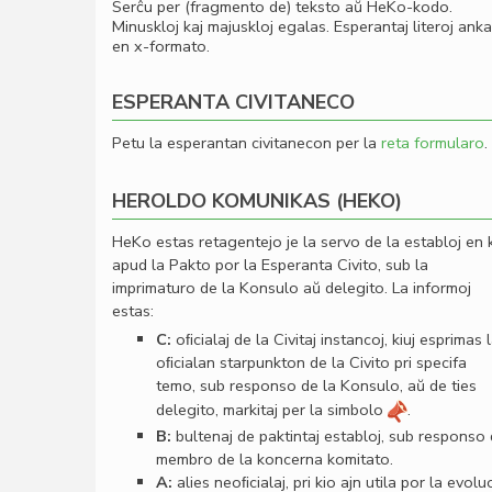
Serĉu per (fragmento de) teksto aŭ HeKo-kodo.
Minuskloj kaj majuskloj egalas. Esperantaj literoj ank
en x-formato.
ESPERANTA CIVITANECO
Petu la esperantan civitanecon per la
reta formularo
.
HEROLDO KOMUNIKAS (HEKO)
HeKo estas retagentejo je la servo de la establoj en 
apud la Pakto por la Esperanta Civito, sub la
imprimaturo de la Konsulo aŭ delegito. La informoj
estas:
C:
oﬁcialaj de la Civitaj instancoj, kiuj esprimas 
oﬁcialan starpunkton de la Civito pri specifa
temo, sub responso de la Konsulo, aŭ de ties
delegito, markitaj per la simbolo
.
B:
bultenaj de paktintaj establoj, sub responso
membro de la koncerna komitato.
A:
alies neoﬁcialaj, pri kio ajn utila por la evolu