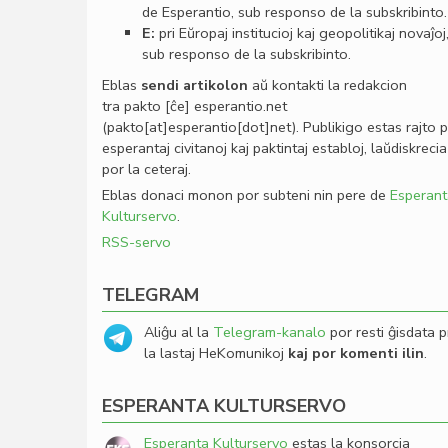
de Esperantio, sub responso de la subskribinto.
E:
pri Eŭropaj institucioj kaj geopolitikaj novaĵoj
sub responso de la subskribinto.
Eblas
sendi
artikolon
aŭ kontakti la redakcion
tra
pakto
[ĉe]
esperantio
.
net
(pakto[at]esperantio[dot]net)
. Publikigo estas rajto 
esperantaj civitanoj kaj paktintaj establoj, laŭdiskrecia
por la ceteraj.
Eblas donaci monon por subteni nin pere de
Esperant
Kulturservo
.
RSS-servo
TELEGRAM
Aliĝu al la
Telegram-kanalo
por resti ĝisdata p
la lastaj HeKomunikoj
kaj por komenti ilin
.
ESPERANTA KULTURSERVO
Esperanta Kulturservo
estas la konsorcia