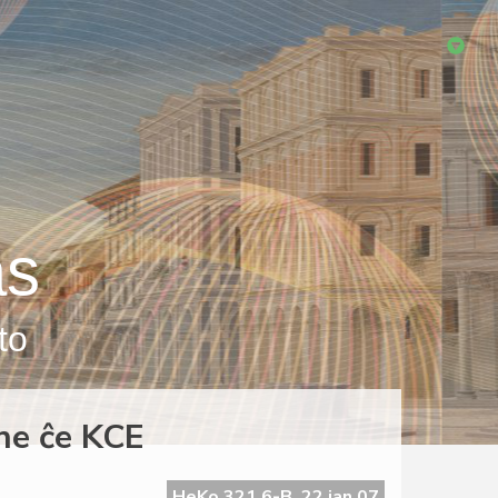
as
to
ne ĉe KCE
HeKo 321 6-B, 22 jan 07