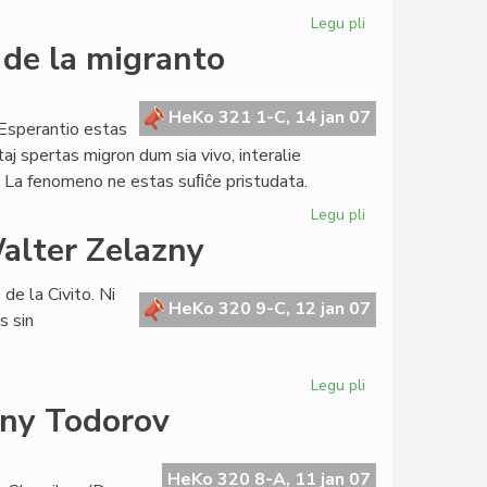
Legu pli
pri
La
 de la migranto
Konsulo
kunvokis
la
HeKo 321 1-C, 14 jan 07
Esperantio estas
unuan
taj spertas migron dum sia vivo, interalie
parlamentan
 La fenomeno ne estas suﬁĉe pristudata.
sesion
Legu pli
pri
Dekkvara
alter Zelazny
de
Januaro:
 de la Civito. Ni
la
HeKo 320 9-C, 12 jan 07
s sin
tago
de
la
Legu pli
pri
migranto
Novjara
any Todorov
saluto
de
Konsulo
HeKo 320 8-A, 11 jan 07