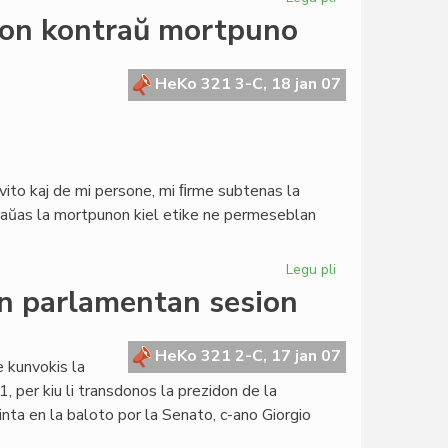
Aperis
jon kontraŭ mortpuno
la
numero
4
HeKo 321 3-C, 18 jan 07
de
"Afrikume"
ito kaj de mi persone, mi ﬁrme subtenas la
traŭas la mortpunon kiel etike ne permeseblan
Legu pli
pri
Blankanoj
n parlamentan sesion
subtenas
kampanjon
kontraŭ
HeKo 321 2-C, 17 jan 07
e kunvokis la
mortpuno
per kiu li transdonos la prezidon de la
inta en la baloto por la Senato, c-ano Giorgio