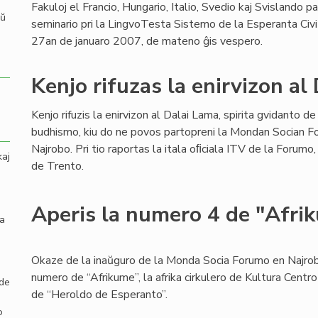
Fakuloj el Francio, Hungario, Italio, Svedio kaj Svislando p
aŭ
seminario pri la LingvoTesta Sistemo de la Esperanta Civ
27an de januaro 2007, de mateno ĝis vespero.
Kenjo rifuzas la enirvizon al
Kenjo rifuzis la enirvizon al Dalai Lama, spirita gvidanto de
budhismo, kiu do ne povos partopreni la Mondan Socian 
Najrobo. Pri tio raportas la itala oﬁciala ITV de la Forum
kaj
de Trento.
Aperis la numero 4 de "Afri
la
Okaze de la inaŭguro de la Monda Socia Forumo en Najrob
numero de “Afrikume”, la afrika cirkulero de Kultura Centr
 de
de “Heroldo de Esperanto”.
o