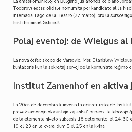
La amaskomunikiloj en Bulgario ĵus anoncis ke c-ano Jord
Todorov) estas oﬁciale nomumita por kandidato al la Naci
Internacia Tago de la Teatro (27 marto), pro la sursceni
Erich Emanuel Schmidt.
Polaj eventoj: de Wielgus al
La nova ĉefepiskopo de Varsovio, Msr. Stanislaw Wielgus,
kunlaboris kun la sekretaj servoj de la komunista reĝimo 
Institut Zamenhof en aktiva 
La 20an de decembro kunvenis la geinstruistoj de Institut
provekzamenojn okazintajn kaj ankaŭ pripensi la laborojn ĝi
de la elementa nivelo sukcesis 18 gelernantoj el 24. 30 el
19 el 23 en la kvara, dum 5 el 25 en la kvina.