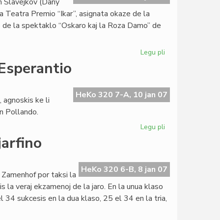
an Slavejkov (Dany
Walter
a Teatra Premio “Ikar”, asignata okaze de la
Zelazny
go de la spektaklo “Oskaro kaj la Roza Damo” de
Legu pli
pri
Grava
 Esperantio
teatra
agnosko
por
HeKo 320 7-A, 10 jan 07
 agnoskis ke li
Dany
en Pollando.
Todorov
Legu pli
pri
Polaj
jarfino
eventoj:
de
Wielgus
HeKo 320 6-B, 8 jan 07
 Zamenhof por taksi la
al
s la veraj ekzamenoj de la jaro. En la unua klaso
Esperantio
 34 sukcesis en la dua klaso, 25 el 34 en la tria,