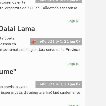
artoprenos en la
ito, organizita de KCE en Ĉaŭdefono sabaton la
Legu pli
pri
LTSEC-
 Dalai Lama
seminario
ĉi-
 la tibeta
semajnfine
HeKo 321 5-C, 21 jan 07
Forumon en
ĉe
o, mastrumata de la gazetara servo de la Provinco
KCE
Legu pli
pri
Kenjo
kume"
rifuzas
la
enirvizon
HeKo 321 4-B, 20 jan 07
o aperis la kvara
al
o Esperantista, distribuota ankaŭ kiel suplemento
Dalai
Lama
Legu pli
pri