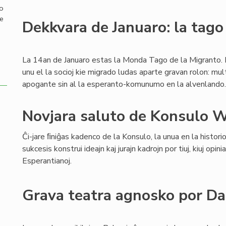
mo
de
Dekkvara de Januaro: la tago
La 14an de Januaro estas la Monda Tago de la Migranto. 
unu el la socioj kie migrado ludas aparte gravan rolon: mul
apogante sin al la esperanto-komunumo en la alvenlando.
Novjara saluto de Konsulo W
Ĉi-jare ﬁniĝas kadenco de la Konsulo, la unua en la historio
sukcesis konstrui ideajn kaj jurajn kadrojn por tiuj, kiuj opinia
Esperantianoj.
Grava teatra agnosko por D