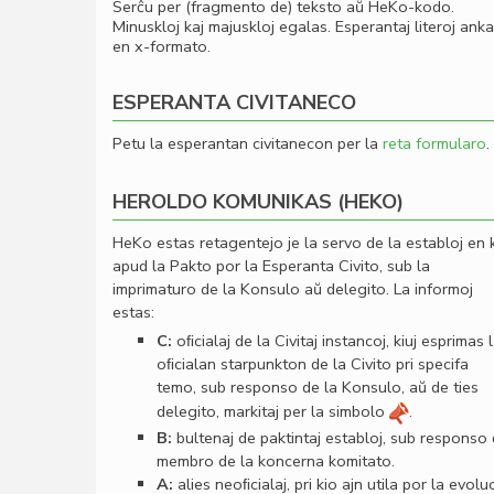
Serĉu per (fragmento de) teksto aŭ HeKo-kodo.
Minuskloj kaj majuskloj egalas. Esperantaj literoj ank
en x-formato.
ESPERANTA CIVITANECO
Petu la esperantan civitanecon per la
reta formularo
.
HEROLDO KOMUNIKAS (HEKO)
HeKo estas retagentejo je la servo de la establoj en 
apud la Pakto por la Esperanta Civito, sub la
imprimaturo de la Konsulo aŭ delegito. La informoj
estas:
C:
oﬁcialaj de la Civitaj instancoj, kiuj esprimas 
oﬁcialan starpunkton de la Civito pri specifa
temo, sub responso de la Konsulo, aŭ de ties
delegito, markitaj per la simbolo
.
B:
bultenaj de paktintaj establoj, sub responso
membro de la koncerna komitato.
A:
alies neoﬁcialaj, pri kio ajn utila por la evolu