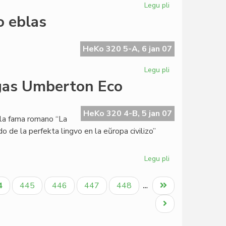
Legu pli
pri
Institut
o eblas
Zamenhof
en
aktiva
HeKo 320 5-A, 6 jan 07
jarfino
Legu pli
pri
Giorgio
gas Umberton Eco
Silfer:
alia
Esperantio
HeKo 320 4-B, 5 jan 07
 la fama romano “La
eblas
o de la perfekta lingvo en la eŭropa civilizo”
Legu pli
pri
La
Esperanta
tuala
Paĝo
Paĝo
Paĝo
Paĝo
Last
4
445
446
447
448
…
PEN
ĝo
page
kandidatigas
Next
Umberton
page
Eco