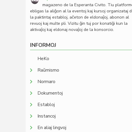
magazeno de la Esperanta Civito. Tiu platfor
ebligas la aliĝon al la eventoj kaj kursoj organizataj 
la paktintaj establoj, aĉeton de eldonaĵoj, abonon al
revuoj kaj multe pli. Vizitu ĝin tuj por konatiĝi kun la
aktivaĵoj kaj eldonaj novaĵoj de la konsorcio.
INFORMOJ
HeKo
Raŭmismo
Normaro
Dokumentoj
Establoj
Instancoj
En aliaj lingvoj