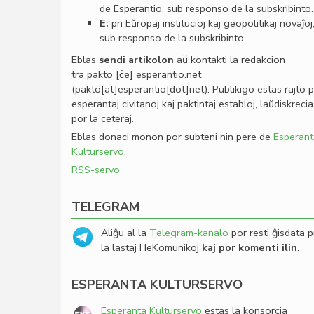
de Esperantio, sub responso de la subskribinto.
E:
pri Eŭropaj institucioj kaj geopolitikaj novaĵoj
sub responso de la subskribinto.
Eblas
sendi
artikolon
aŭ kontakti la redakcion
tra
pakto
[ĉe]
esperantio
.
net
(pakto[at]esperantio[dot]net)
. Publikigo estas rajto 
esperantaj civitanoj kaj paktintaj establoj, laŭdiskrecia
por la ceteraj.
Eblas donaci monon por subteni nin pere de
Esperant
Kulturservo
.
RSS-servo
TELEGRAM
Aliĝu al la
Telegram-kanalo
por resti ĝisdata p
la lastaj HeKomunikoj
kaj por komenti ilin
.
ESPERANTA KULTURSERVO
Esperanta Kulturservo
estas la konsorcia