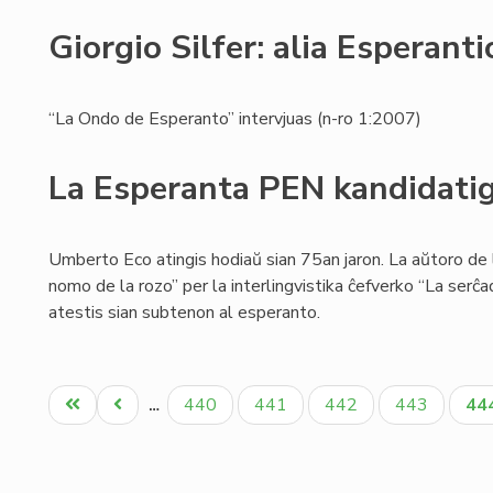
Giorgio Silfer: alia Esperanti
“La Ondo de Esperanto” intervjuas (n-ro 1:2007)
La Esperanta PEN kandidati
Umberto Eco atingis hodiaŭ sian 75an jaron. La aŭtoro de
nomo de la rozo” per la interlingvistika ĉefverko “La serĉad
atestis sian subtenon al esperanto.
Pagination
Unua
Antaŭa
Paĝo
Paĝo
Paĝo
Paĝo
Ak
440
441
442
443
44
…
paĝo
paĝo
pa