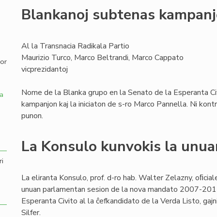
Blankanoj subtenas kampan
,
Al la Transnacia Radikala Partio
Maurizio Turco, Marco Beltrandi, Marco Cappato
por
vicprezidantoj
Nome de la Blanka grupo en la Senato de la Esperanta Civ
a
kampanjon kaj la iniciaton de s-ro Marco Pannella. Ni kon
punon.
La Konsulo kunvokis la unua
ri
La eliranta Konsulo, prof. d-ro hab. Walter Zelazny, oﬁcial
unuan parlamentan sesion de la nova mandato 2007-2011, 
Esperanta Civito al la ĉefkandidato de la Verda Listo, gajn
Silfer.