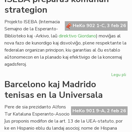
lin
strategion
po
ve
nat
Projekto ISEBA (Internacia
HeKo 902 1-C, 3 feb 26
bo
Semajno de la Esperanto-
al
Biblioteko kaj -Arkivo, laŭ
direktivo Giordano
) moviĝas al
NA
nova fazo de kunordigo kaj disvolviĝo, plene respektante la
federalan organizan principon, kiu garantias al ĉiu establo
aŭtonomecon en la planado kaj efektivigo de la koncernaj
agadsferoj.
Legu pli
pri
IS
Barcelono kaj Madrido
pr
tenisas en la Universala
ko
str
Pere de sia prezidanto Alfons
HeKo 901 9-A, 2 feb 26
Tur Kataluna Esperanto-Asocio
ĵus proponis modifon de la art. 13 de la UEA-statuto, por
ke en Hispanio eblu du landaj asocioj; nome de Hispana