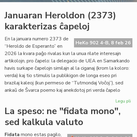
Januaran Heroldon (2373)
karakterizas ĉapeloj
En la januara numero 2373 de
HeKo 902 4-B, 8 feb 26
“Heroldo de Esperanto” en
2026 la kvara paĝo rivalas kun la unua rilate interesajn
artikolojn, pro ĉapelo: la delegacio de UEA en Samarkando
havis surkape ĉapelojn similajn al la ciganaj (krom la koloro:
verda) kaj tio stimulis la publikigon de longa eseo pri
brazilaj kaleoj (kun permeso de “Tutmondaj Voĉoj”), sed
ankaŭ de Ŝvarca poemo kaj anekdotoj pri verda ĉapelo
Legu pli
pri
Ja
La speso: ne "fidata mono",
He
sed kalkula valuto
(2
kar
ĉap
Fidata
mono estas pagilo,