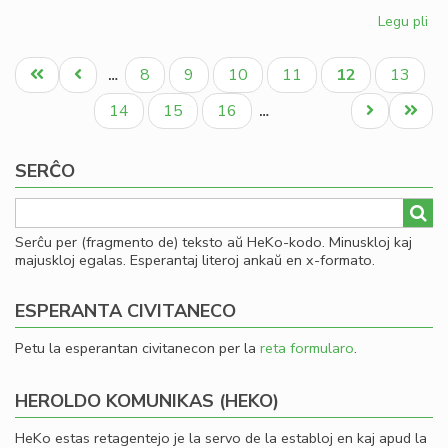
Legu pli
pri
Kia
Pagination
CD
Unua
Antaŭa
Paĝo
Paĝo
Paĝo
Paĝo
Aktuala
Paĝo
8
9
10
11
12
13
…
en
paĝo
paĝo
paĝo
20
Paĝo
Paĝo
Paĝo
Next
Last
14
15
16
…
page
page
SERĈO
Serĉu per (fragmento de) teksto aŭ HeKo-kodo. Minuskloj kaj
majuskloj egalas. Esperantaj literoj ankaŭ en x-formato.
ESPERANTA CIVITANECO
Petu la esperantan civitanecon per la
reta formularo
.
HEROLDO KOMUNIKAS (HEKO)
HeKo estas retagentejo je la servo de la establoj en kaj apud la