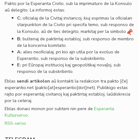
Pakto por la Esperanta Civito, sub la imprimaturo de la Konsulo
aŭ delegito. La informoj estas:
C:
oﬁcialaj de la Civitaj instancoj, kiuj esprimas la oﬁcialan
starpunkton de la Civito pri specifa temo, sub responso de
la Konsulo, aŭ de ties delegito, markitaj per la simbolo
.
B:
bultenaj de paktintaj establoj, sub responso de membro
de la koncerna komitato.
A:
alies neoﬁcialaj, pri kio ajn utila por la evoluo de
Esperantio, sub responso de la subskribinto.
E:
pri Eŭropaj institucioj kaj geopolitikaj novaĵoj, sub
responso de la subskribinto.
Eblas
sendi
artikolon
aŭ kontakti la redakcion tra
pakto
[ĉe]
esperantio
.
net
(pakto[at]esperantio[dot]net)
. Publikigo estas
rajto por esperantaj civitanoj kaj paktintaj establoj, laŭdiskrecia
por la ceteraj.
Eblas donaci monon por subteni nin pere de
Esperanta
Kulturservo
.
RSS-servo