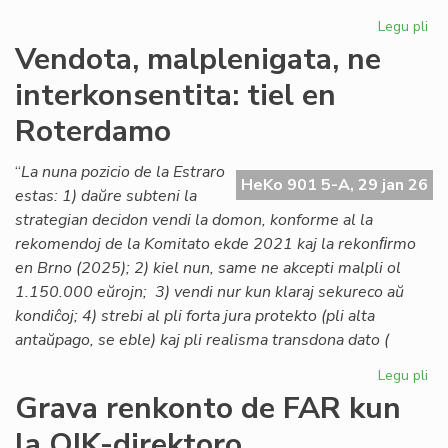
Legu pli
pri
Lo
Vendota, malplenigata, ne
ta
interkonsentita: tiel en
po
la
Roterdamo
As
de
“
La nuna pozicio de la Estraro
Es
HeKo 901 5-A, 29 jan 26
estas: 1) daŭre subteni la
Na
strategian decidon vendi la domon, konforme al la
rekomendoj de la Komitato ekde 2021 kaj la rekonﬁrmo
en Brno (2025); 2) kiel nun, same ne akcepti malpli ol
1.150.000 eŭrojn; 3) vendi nur kun klaraj sekureco aŭ
kondiĉoj; 4) strebi al pli forta jura protekto (pli alta
antaŭpago, se eble) kaj pli realisma transdona dato (
Legu pli
pri
Ve
Grava renkonto de FAR kun
mal
la OIK-direktoro
ne