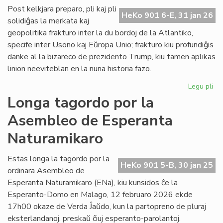
ĉe
Post kelkjara preparo, pli kaj pli
HeKo 901 6-E, 31 jan 26
la
solidiĝas la merkata kaj
ita
geopolitika frakturo inter la du bordoj de la Atlantiko,
Pa
specife inter Usono kaj Eŭropa Unio; frakturo kiu profundiĝis
danke al la bizareco de prezidento Trump, kiu tamen aplikas
linion neeviteblan en la nuna historia fazo.
Legu pli
pri
Geo
Longa tagordo por la
sc
Asembleo de Esperanta
pli
kaj
Naturamikaro
pli
kon
Estas longa la tagordo por la
ĉe
HeKo 901 5-B, 30 jan 25
ordinara Asembleo de
la
Atl
Esperanta Naturamikaro (ENa), kiu kunsidos ĉe la
Esperanto-Domo en Malago, 12 februaro 2026 ekde
17h00 okaze de Verda Ĵaŭdo, kun la partopreno de pluraj
eksterlandanoj, preskaŭ ĉiuj esperanto-parolantoj.