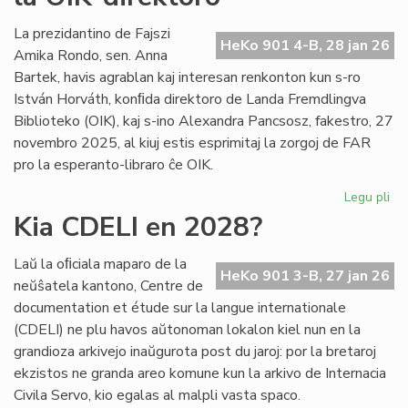
int
tiel
La prezidantino de Fajszi
HeKo 901 4-B, 28 jan 26
en
Amika Rondo, sen. Anna
Ro
Bartek, havis agrablan kaj interesan renkonton kun s-ro
István Horváth, konﬁda direktoro de Landa Fremdlingva
Biblioteko (OIK), kaj s-ino Alexandra Pancsosz, fakestro, 27
novembro 2025, al kiuj estis esprimitaj la zorgoj de FAR
pro la esperanto-libraro ĉe OIK.
Legu pli
pri
Gr
Kia CDELI en 2028?
re
de
Laŭ la oﬁciala maparo de la
FA
HeKo 901 3-B, 27 jan 26
neŭŝatela kantono, Centre de
ku
documentation et étude sur la langue internationale
la
(CDELI) ne plu havos aŭtonoman lokalon kiel nun en la
OI
grandioza arkivejo inaŭgurota post du jaroj: por la bretaroj
dir
ekzistos ne granda areo komune kun la arkivo de Internacia
Civila Servo, kio egalas al malpli vasta spaco.