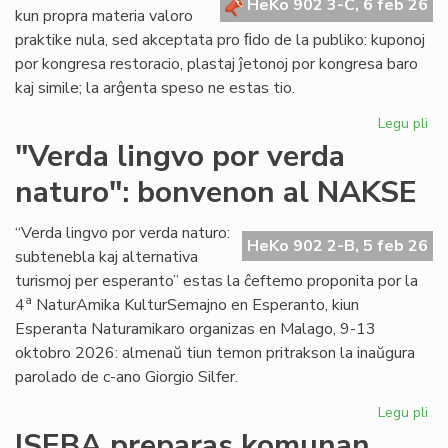
HeKo 902 3-C, 6 feb 26
kun propra materia valoro
praktike nula, sed akceptata pro ﬁdo de la publiko: kuponoj
por kongresa restoracio, plastaj ĵetonoj por kongresa baro
kaj simile; la arĝenta speso ne estas tio.
Legu pli
pri
La
"Verda lingvo por verda
sp
naturo": bonvenon al NAKSE
ne
"fi
mo
“Verda lingvo por verda naturo:
HeKo 902 2-B, 5 feb 26
se
subtenebla kaj alternativa
kal
turismoj per esperanto” estas la ĉeftemo proponita por la
val
a
4
NaturAmika KulturSemajno en Esperanto, kiun
Esperanta Naturamikaro organizas en Malago, 9-13
oktobro 2026: almenaŭ tiun temon pritrakson la inaŭgura
parolado de c-ano Giorgio Silfer.
Legu pli
pri
"V
ISEBA preparas komunan