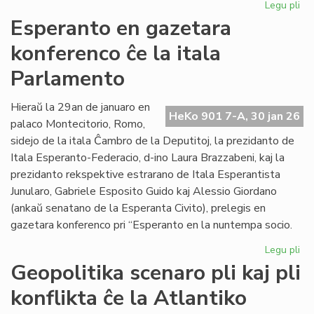
Legu pli
pri
EIE
Esperanto en gazetara
ku
konferenco ĉe la itala
pri
lit
Parlamento
fin
de
Hieraŭ la 29an de januaro en
la
HeKo 901 7-A, 30 jan 26
palaco Montecitorio, Romo,
un
se
sidejo de la itala Ĉambro de la Deputitoj, la prezidanto de
Itala Esperanto-Federacio, d-ino Laura Brazzabeni, kaj la
prezidanto rekspektive estrarano de Itala Esperantista
Junularo, Gabriele Esposito Guido kaj Alessio Giordano
(ankaŭ senatano de la Esperanta Civito), prelegis en
gazetara konferenco pri “Esperanto en la nuntempa socio.
Legu pli
pri
Es
Geopolitika scenaro pli kaj pli
en
konflikta ĉe la Atlantiko
ga
ko