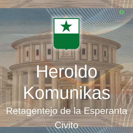
Skip
to
main
content
Heroldo
Komunikas
Retagentejo de la Esperanta
Civito