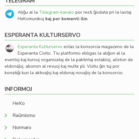
TELEGRAM
Aliĝu al la
Telegram-kanalo
por resti ĝisdata pri la lastaj
HeKomunikoj
kaj por komenti ilin
.
ESPERANTA KULTURSERVO
Esperanta Kulturservo
estas la konsorcia magazeno de la
Esperanta Civito. Tiu platformo ebligas la aliĝon al la
eventoj kaj kursoj organizataj de la paktintaj establoj, aĉeton de
eldonaĵoj, abonon al revuoj kaj multe pli. Vizitu ĝin tuj por
konatiĝi kun la aktivaĵoj kaj eldonaj novaĵoj de la konsorcio.
INFORMOJ
HeKo
Raŭmismo
Normaro