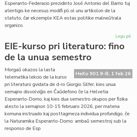
Esperanto-Federacio prezidinto José Antonio del Barrio tuj
atentigis ke necesus modiﬁ pli ol unu artikolon de la
statuto, ĉar ekzemple KEA estas politike malneŭtrala
organizo.
Legu pli
pri
Ba
EIE-kurso pri literaturo: fino
kaj
de la unua semestro
Ma
ten
en
Morgaŭ okazos la lasta
HeKo 901 8-B, 1 feb 26
la
telematika lekcio de la kurso
Un
pri literaturo gvidata de d-ro Giorgio Silfer, kies unua
semajno disvolviĝis en Ĉaŭdefono ĉe la Helvetia
Esperanto-Domo, kaj kies dua semestro okupos per ﬁzika
alesto la semajnon 10-15 februaro 2026, per matena
komuna instruado kaj posttagmeza individua profundigo, ĉe
la Naturamika Esperanto-Domo: ambaŭ semestroj sub la
responso de Esp