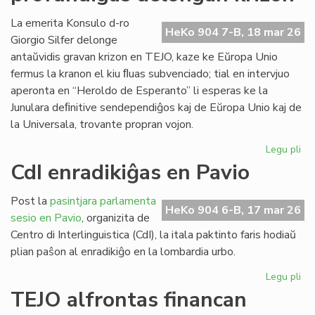
ob
kr
La emerita Konsulo d-ro
HeKo 904 7-B, 18 mar 26
bo
Giorgio Silfer delonge
kap
antaŭvidis gravan krizon en TEJO, kaze ke Eŭropa Unio
fermus la kranon el kiu ﬂuas subvenciado; tial en intervjuo
aperonta en “Heroldo de Esperanto” li esperas ke la
Junulara deﬁnitive sendependiĝos kaj de Eŭropa Unio kaj de
la Universala, trovante propran vojon.
Legu pli
pri
EU
CdI enradikiĝas en Pavio
ma
pr
Post la
pasintjara parlamenta
de
HeKo 904 6-B, 17 mar 26
sesio en Pavio
, organizita de
kri
Centro di Interlinguistica (CdI), la itala paktinto faris hodiaŭ
plian paŝon al enradikiĝo en la lombardia urbo.
Legu pli
pri
CdI
TEJO alfrontas financan
enr