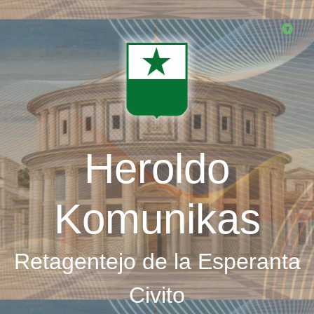
Skip
to
main
content
Heroldo
Komunikas
Retagentejo de la Esperanta
Civito