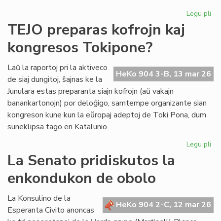
Legu pli
pri
Se
TEJO preparas kofrojn kaj
re
kongresos Tokipone?
un
ind
el
Laŭ la raportoj pri la aktiveco
HeKo 904 3-B, 13 mar 26
la
de siaj dungitoj, ŝajnas ke la
la
Junulara estas preparanta siajn kofrojn (aŭ vakajn
banankartonojn) por deloĝigo, samtempe organizante sian
kongreson kune kun la eŭropaj adeptoj de Toki Pona, dum
suneklipsa tago en Katalunio.
Legu pli
pri
TE
La Senato pridiskutos la
pr
enkondukon de obolo
kof
kaj
ko
La Konsulino de la
HeKo 904 2-C, 12 mar 26
To
Esperanta Civito anoncas