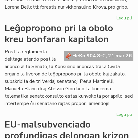
en
Lorena Bellotti; forestis nur vickonsulino Kirova, pro gripo.
ue
Legu pli
pri
La
Leĝopropono pri la obolo
Kap
kreu bonfaran kapitalon
ĝo
ra
pri
Post la reglamenta
HeKo 904 8-C, 21 mar 26
kr
dektaga atendo post la
akt
anonco al la Senato, la Konsulino anoncas tra la Civita
organo la liveron de leĝopropono pri la obolo kaj zakato,
subskribita de tri Verdaj senatanoj: Perla Martinelli,
Manuela Blanco kaj Alessio Giordano; la koncerna
telematika senatokonsulto estas kunvokota por aprilo, sed
intertempe ĉiu senatano rajtas proponi amendojn.
Legu pli
pri
Le
EU-malsubvenciado
pri
profundigas delongan krizon
la