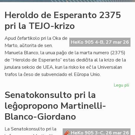
Heroldo de Esperanto 2375
pri la TEJO-krizo
Apud ĉefartikolo pri la Oka de
HeKo 905 4-B, 27 mar 26
Marto, aŭtorita de sen.
Manuela Blanco, la unua paĝo de la marta numero (2375)
de “Heroldo de Esperanto” estas dediĉita al la krizo de la
junulara sekcio de UEA, kun la risko ke eĉ la Universalan
trafos la ĉeso de subvenciado el Eŭropa Unio.
Legu pli
pri
He
Senatokonsulto pri la
de
leĝopropono Martinelli-
Es
23
Blanco-Giordano
pri
la
La Senatokonsulto pri la
TE
HeKo 905 3-C, 26 mar 26