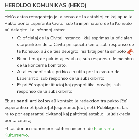
HEROLDO KOMUNIKAS (HEKO)
HeKo estas retagentejo je la servo de la establoj en kaj apud la
Pakto por la Esperanta Civito, sub la imprimaturo de la Konsulo
aŭ delegito. La informoj estas:
C:
oﬁcialaj de la Civitaj instancoj, kiuj esprimas la oﬁcialan
starpunkton de la Civito pri specifa temo, sub responso de
la Konsulo, aŭ de ties delegito, markitaj per la simbolo
.
B:
bultenaj de paktintaj establoj, sub responso de membro
de la koncerna komitato.
A:
alies neoﬁcialaj, pri kio ajn utila por la evoluo de
Esperantio, sub responso de la subskribinto.
E:
pri Eŭropaj institucioj kaj geopolitikaj novaĵoj, sub
responso de la subskribinto.
Eblas
sendi
artikolon
aŭ kontakti la redakcion tra
pakto
[ĉe]
esperantio
.
net
(pakto[at]esperantio[dot]net)
. Publikigo estas
rajto por esperantaj civitanoj kaj paktintaj establoj, laŭdiskrecia
por la ceteraj.
Eblas donaci monon por subteni nin pere de
Esperanta
Kulturservo
.