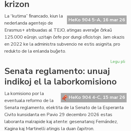
krizon
en
Pa
La “kutima” ﬁnancado, kiun la
HeKo 904 5-A, 16 mar 26
nederlanda agentejo de
Erasmus+ atribuadas al TEJO, atingas averaĝe ĉirkaŭ
125.000 eŭrojn, uzitajn ĉefe por dungi oﬁcistojn. Jam okazis
en 2022 ke la administra subvencio ne estis asignita, pro
redukto de la enlanda buĝeto.
Legu pli
pri
TE
Senata reglamento: unuaj
alf
indikoj el la laborkomisiono
fi
kri
La komisiono por la
HeKo 904 4-C, 15 mar 26
eventuala reformo de la
Senata reglamento, elektita de la Senato de la Esperanta
Civito kunsidanta en Pavio 29 decembro 2026 estas
laboranta malrapide kaj atente: gesenatanoj Fernández,
Kagina kaj Martinelli atingis la duan ĉapitron.