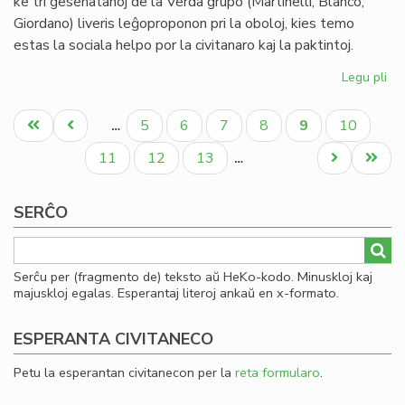
ke tri gesenatanoj de la Verda grupo (Martinelli, Blanco,
Giordano) liveris leĝoproponon pri la oboloj, kies temo
estas la sociala helpo por la civitanaro kaj la paktintoj.
Legu pli
pri
La
Pagination
Se
Unua
Antaŭa
Paĝo
Paĝo
Paĝo
Paĝo
Aktuala
Paĝo
5
6
7
8
9
10
…
pri
paĝo
paĝo
paĝo
la
Paĝo
Paĝo
Paĝo
Next
Last
11
12
13
…
en
page
page
de
SERĈO
ob
Serĉu per (fragmento de) teksto aŭ HeKo-kodo. Minuskloj kaj
majuskloj egalas. Esperantaj literoj ankaŭ en x-formato.
ESPERANTA CIVITANECO
Petu la esperantan civitanecon per la
reta formularo
.