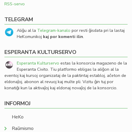
RSS-servo
TELEGRAM
Aliĝu al la
Telegram-kanalo
por resti ĝisdata pri la lastaj
HeKomunikoj
kaj por komenti ilin
.
ESPERANTA KULTURSERVO
Esperanta Kulturservo
estas la konsorcia magazeno de la
Esperanta Civito. Tiu platformo ebligas la aliĝon al la
eventoj kaj kursoj organizataj de la paktintaj establoj, aĉeton de
eldonaĵoj, abonon al revuoj kaj multe pli. Vizitu ĝin tuj por
konatiĝi kun la aktivaĵoj kaj eldonaj novaĵoj de la konsorcio.
INFORMOJ
HeKo
Raŭmismo