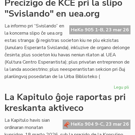
Precizigo de KCE pri la slipo
ita
"Svislando" en uea.org
po
ne
rat
La informo pri “Svislando” en
HeKo 905 1-B, 23 mar 26
la
la koncerna slipo ĉe uea.org
jus
estas stranga: ĝi registras societon kiu ne plu ekzistas
(Junularo Esperanta Svislanda), inkluzive de organo delonge
ĉesinta; plus societon kiu havas neniun rilaton al UEA
(Kultura Centro Esperantista); plus privatan entreprenon de
la landa asociestrino; plus neesperantistan sekcion pri ĉiuj
planlingvoj posedatan de la Urba Biblioteko (
Legu pli
pri
Pre
La Kapitulo ĝoje raportas pri
de
kreskanta aktiveco
KC
pri
la
La Kapitulo havis sian
HeKo 904 9-C, 23 mar 26
sli
ordinaran monatan
"S
kunsidon, 18 marto 2026, sub la prezido de la Konsulino,