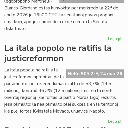
leĝopropono Martinelli-
kri
a
Blanco-Giordano estas kunvokita por merkredo la 22
de
aprilo 2026 je 16h00 CET; la senatanoj povos proponi
rimarkojn, apogojn, amendojn ekde nun tra la Senata
diskutlisto.
Legu pli
pri
Se
La itala popolo ne ratifis la
pri
justicreformon
la
le
Mar
La itala popolo ne ratiﬁs la
HeKo 905 2-E, 24 mar 26
Bl
justicreformon aprobitan de la
Gi
parlamento, per referenduma rezulto de 53,7% (14,5
milionoj) kontraŭ 46,3% (12,5 milionoj): nur en la nord-
orientaj regionoj (kie fortas la partio Norda Ligo) rezultis
jesa plimulto; la nea plimulto plej sukcesis en la teritorioj
kie plej fortas Kvinstela Movado, unuavice Napolo.
Legu pli
pri
La