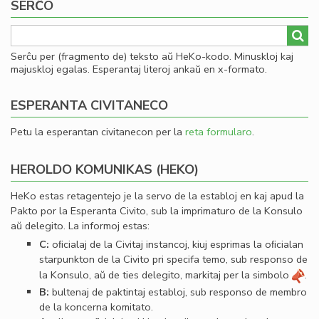
SERĈO
Serĉu per (fragmento de) teksto aŭ HeKo-kodo. Minuskloj kaj
majuskloj egalas. Esperantaj literoj ankaŭ en x-formato.
ESPERANTA CIVITANECO
Petu la esperantan civitanecon per la
reta formularo
.
HEROLDO KOMUNIKAS (HEKO)
HeKo estas retagentejo je la servo de la establoj en kaj apud la
Pakto por la Esperanta Civito, sub la imprimaturo de la Konsulo
aŭ delegito. La informoj estas:
C:
oﬁcialaj de la Civitaj instancoj, kiuj esprimas la oﬁcialan
starpunkton de la Civito pri specifa temo, sub responso de
la Konsulo, aŭ de ties delegito, markitaj per la simbolo
.
B:
bultenaj de paktintaj establoj, sub responso de membro
de la koncerna komitato.