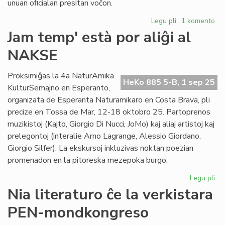
unuan oﬁcialan presitan voĉon.
Legu pli
pri
1 komento
La
Jam temp' està por aliĝi al
unua
NAKSE
revuo
en
esperanto
Proksimiĝas la 4a NaturAmika
HeKo 885 5-B, 1 sep 25
festas
KulturSemajno en Esperanto,
sian
organizata de Esperanta Naturamikaro en Costa Brava, pli
datrevenon
precize en Tossa de Mar, 12-18 oktobro 25. Partoprenos
muzikistoj (Kajto, Giorgio Di Nucci, JoMo) kaj aliaj artistoj kaj
prelegontoj (interalie Arno Lagrange, Alessio Giordano,
Giorgio Silfer). La ekskursoj inkluzivas noktan poezian
promenadon en la pitoreska mezepoka burgo.
Legu pli
pri
Ja
Nia literaturo ĉe la verkistara
te
PEN-mondkongreso
es
po