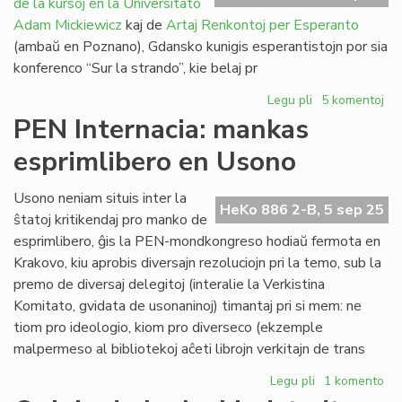
de la kursoj en la Universitato
nun
presata
Adam Mickiewicz
kaj de
Artaj Renkontoj per Esperanto
(ambaŭ en Poznano), Gdansko kunigis esperantistojn por sia
konferenco “Sur la strando”, kie belaj pr
Legu pli
pri
5 komentoj
Pola
PEN Internacia: mankas
septembro
esprimlibero en Usono
sen
UAM,
sen
Usono neniam situis inter la
HeKo 886 2-B, 5 sep 25
ArKonEs,
ŝtatoj kritikendaj pro manko de
sed
esprimlibero, ĝis la PEN-mondkongreso hodiaŭ fermota en
kun
Krakovo, kiu aprobis diversajn rezoluciojn pri la temo, sub la
raŭmismo
premo de diversaj delegitoj (interalie la Verkistina
Komitato, gvidata de usonaninoj) timantaj pri si mem: ne
tiom pro ideologio, kiom pro diverseco (ekzemple
malpermeso al bibliotekoj aĉeti librojn verkitajn de trans
Legu pli
pri
1 komento
PEN