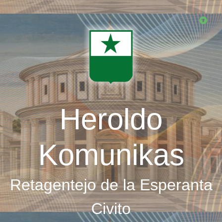
Skip
to
main
content
Heroldo
Komunikas
Retagentejo de la Esperanta
Civito