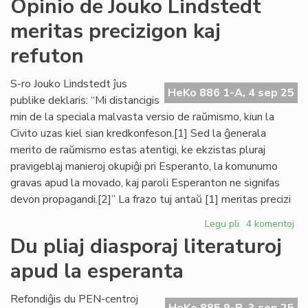
Opinio de Jouko Lindstedt
Internacia:
meritas precizigon kaj
mankas
esprimlibero
refuton
en
Usono
S-ro Jouko Lindstedt ĵus
HeKo 886 1-A, 4 sep 25
publike deklaris: “Mi distancigis
min de la speciala malvasta versio de raŭmismo, kiun la
Civito uzas kiel sian kredkonfeson.[1] Sed la ĝenerala
merito de raŭmismo estas atentigi, ke ekzistas pluraj
pravigeblaj manieroj okupiĝi pri Esperanto, la komunumo
gravas apud la movado, kaj paroli Esperanton ne signifas
devon propagandi.[2]” La frazo tuj antaŭ [1] meritas precizi
Legu pli
pri
4 komentoj
Opinio
Du pliaj diasporaj literaturoj
de
apud la esperanta
Jouko
Lindstedt
meritas
Refondiĝis du PEN-centroj