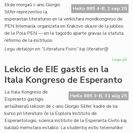
ali
Ekde morgaŭ c-ano Giorgio
HeKo 885 4-B, 1 sep 25
al
Silfer reprezentos la
NA
esperantan literaturon en la verkistara mondkongreso de
PEN Internacia, organizata en Krakovo okaze de la jubileo
de la Pola PEN — en la tagordo aparte gravas la statuta
reformo de la institucio.
Legu detalojn en “Literatura Foiro” kaj literator@
Legu pli
pri
Ni
Lekcio de EIE gastis en la
lit
Itala Kongreso de Esperanto
ĉe
la
ver
La Itala Kongreso de
HeKo 885 3-B, 31 aŭg 25
PE
Esperanto gastigis
mo
antaŭhieraŭ lekcion de c-ano Giorgio Silfer, kadre de lia
kurso pri literaturo ĉe la Esplora Instituto de
Esperantologio, scienca instituto de la Esperanta Civito kaj
baldaŭ memstara establo. La studentoj estis telematike