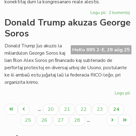
konektitaj dum la kongresanaro reale alestis.
Legu pli
pri
2 komentoj
Lekcio
Donald Trump akuzas George
de
Soros
EIE
gastis
en
Donald Trump ĵus akuzis la
HeKo 885 2-E, 28 aŭg 25
la
miliardulon George Soros kaj
Itala
lian ﬁlon Alex Soros pri ﬁnancado kaj subtenado de
Kongreso
perfortaj protestoj en diversaj urboj de Usono, postulante
de
ke ili ambaŭ estu juĝataj laŭ la federacia RICO-leĝo, pri
Esperanto
organizita krimo.
Legu pli
pri
Do
Pagination
Tr
Unua
Antaŭa
Paĝo
Paĝo
Paĝo
Paĝo
Aktuala
20
21
22
23
24
…
ak
paĝo
paĝo
paĝo
Ge
Paĝo
Paĝo
Paĝo
Paĝo
Next
Last
25
26
27
28
…
So
page
page