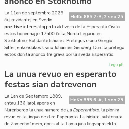
anonco en Stokholmo
inter
la
La 11an de septembro 2025
HeKo 885 7-B, 2 sep 25
junularo
ĉiuj rezidantoj en Svedio
pozitive
interesataj pri la aktiveco de la Esperanta Civito
estos bonvenaj je 17h00 ĉe la Norda Legacio en
Stokholmo, Solidaritetshuset. Prelegos c-ano Giorgio
Silfer, enkondukos c-ano Johannes Genberg. Dum la prelego
estos donita anonco tre grava por la sveda Esperantio.
Legu pli
pri
Ba
La unua revuo en esperanto
pr
festas sian datrevenon
kaj
gr
an
La 1an de Septembro 1889,
HeKo 885 6-A, 1 sep 25
en
antaŭ 136 jaroj, aperis en
St
Nurenbergo la unua numero de
La Esperantisto
, la pionira
revuo en la lingvo de d-ro Esperanto. La iniciato, subtenata
de Zamenhof mem, donis al la tiama juna lingvoprojekto