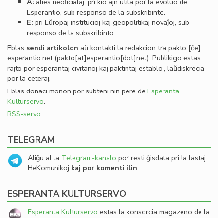
A:
alies neoﬁcialaj, pri kio ajn utila por la evoluo de
Esperantio, sub responso de la subskribinto.
E:
pri Eŭropaj institucioj kaj geopolitikaj novaĵoj, sub
responso de la subskribinto.
Eblas
sendi
artikolon
aŭ kontakti la redakcion tra
pakto
[ĉe]
esperantio
.
net
(pakto[at]esperantio[dot]net)
. Publikigo estas
rajto por esperantaj civitanoj kaj paktintaj establoj, laŭdiskrecia
por la ceteraj.
Eblas donaci monon por subteni nin pere de
Esperanta
Kulturservo
.
RSS-servo
TELEGRAM
Aliĝu al la
Telegram-kanalo
por resti ĝisdata pri la lastaj
HeKomunikoj
kaj por komenti ilin
.
ESPERANTA KULTURSERVO
Esperanta Kulturservo
estas la konsorcia magazeno de la