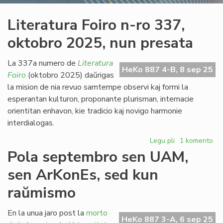
Literatura Foiro n-ro 337,
oktobro 2025, nun presata
La 337a numero de
Literatura
HeKo 887 4-B, 8 sep 25
Foiro
(oktobro 2025) daŭrigas
la mision de nia revuo samtempe observi kaj formi la
esperantan kulturon, proponante plurisman, internacie
orientitan enhavon, kie tradicio kaj novigo harmonie
interdialogas.
Legu pli
pri
1 komento
Literatura
Pola septembro sen UAM,
Foiro
sen ArKonEs, sed kun
n-
ro
raŭmismo
337,
oktobro
En la unua jaro post la
morto
2025,
HeKo 887 3-A, 6 sep 25