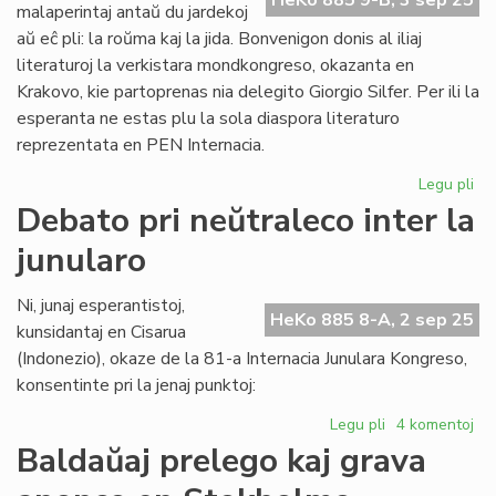
HeKo 885 9-B, 3 sep 25
precizigon
malaperintaj antaŭ du jardekoj
kaj
aŭ eĉ pli: la roŭma kaj la jida. Bonvenigon donis al iliaj
refuton
literaturoj la verkistara mondkongreso, okazanta en
Krakovo, kie partoprenas nia delegito Giorgio Silfer. Per ili la
esperanta ne estas plu la sola diaspora literaturo
reprezentata en PEN Internacia.
Legu pli
pri
Du
Debato pri neŭtraleco inter la
pli
junularo
dia
lit
ap
Ni, junaj esperantistoj,
HeKo 885 8-A, 2 sep 25
la
kunsidantaj en Cisarua
es
(Indonezio), okaze de la 81-a Internacia Junulara Kongreso,
konsentinte pri la jenaj punktoj:
Legu pli
pri
4 komentoj
Debato
Baldaŭaj prelego kaj grava
pri
neŭtraleco