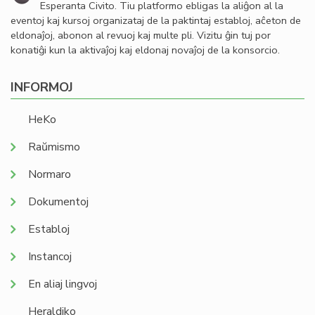
Esperanta Civito. Tiu platformo ebligas la aliĝon al la
eventoj kaj kursoj organizataj de la paktintaj establoj, aĉeton de
eldonaĵoj, abonon al revuoj kaj multe pli. Vizitu ĝin tuj por
konatiĝi kun la aktivaĵoj kaj eldonaj novaĵoj de la konsorcio.
INFORMOJ
HeKo
Raŭmismo
Normaro
Dokumentoj
Establoj
Instancoj
En aliaj lingvoj
Heraldiko