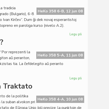
dueca
karaktero
a tradicia
de
HeKo 358 6-B, 12 jun 08
ado (Bulgario), 6-8
la
o Ivan Kirĉev”. Dum ĝi dek novaj esperantistoj
konsula
rtopreno en paroliga kurso (nivelo A.2).
prezido
Legu pli
pri
EKRA-
?
2008
en
“Por reprezenti la
Razgrado
HeKo 358 5-A, 11 jun 08
giton aŭ peranton,
kzistas tia. La ĉefdelegito aŭ peranto
Legu pli
pri
Roterdamo
a Traktato
preparas
eksigon?
to de la politika
HeKo 358 4-A, 10 jun 08
la suban alvokon pri
ktato de Eŭropa Unio (pli precize: la punktojn de