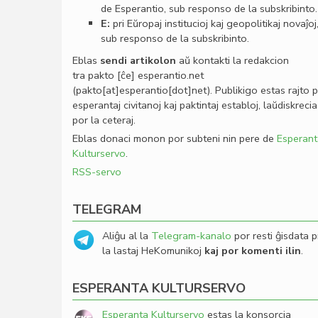
de Esperantio, sub responso de la subskribinto.
E:
pri Eŭropaj institucioj kaj geopolitikaj novaĵoj
sub responso de la subskribinto.
Eblas
sendi
artikolon
aŭ kontakti la redakcion
tra
pakto
[ĉe]
esperantio
.
net
(pakto[at]esperantio[dot]net)
. Publikigo estas rajto 
esperantaj civitanoj kaj paktintaj establoj, laŭdiskrecia
por la ceteraj.
Eblas donaci monon por subteni nin pere de
Esperant
Kulturservo
.
RSS-servo
TELEGRAM
Aliĝu al la
Telegram-kanalo
por resti ĝisdata p
la lastaj HeKomunikoj
kaj por komenti ilin
.
ESPERANTA KULTURSERVO
Esperanta Kulturservo
estas la konsorcia