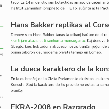
tago. La 14an de julio jam kolektiĝas amaso da gelernanto
aŭ
Institut Zamenhof (proprieto de TIETo, aliĝinta al la Pakt
Hans Bakker replikas al Cors
Denove s-ro Hans Bakker tanas la (dikan) haŭton de d-ro 
kiun li jam akuzis esti senhonta mensoganto
. Kaj denove 
Gbeglo, kies fruktodona aktiveco ricevis tranĉan juĝon de 
bonan laboron kiel moderna privata lernejo en Lomeo.
kaj
La dueca karaktero de la kon
la
En la du branĉoj de la Civita Parlamento ekzistas unu kom
Konsulo. Sed la karaktero de tiu prezido ne estas la sam
branĉoj.
 de
EKRA-2008 en Razgrado
o