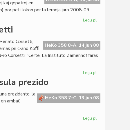
j kaj gepatroj en
o) por peti lokon por la lerneja jaro 2008-09.
Legu pli
pri
Fino
etti
de
la
Renato Corsetti,
lernojaro
HeKo 358 8-A, 14 jun 08
temas pri c-ano Koﬃ
en
d-ro Corsetti: “Certe. La Instituto Zamenhof faras
Togolando
Legu pli
pri
Hans
sula prezido
Bakker
replikas
una prezidanto: la
al
HeKo 358 7-C, 13 jun 08
a en ambaŭ
Corsetti
Legu pli
pri
La