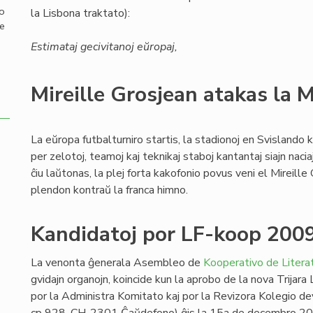
mo
la Lisbona traktato):
de
Estimataj gecivitanoj eŭropaj,
Mireille Grosjean atakas la 
La eŭropa futbalturniro startis, la stadionoj en Svislando 
per zelotoj, teamoj kaj teknikaj staboj kantantaj siajn nacia
ĉiu laŭtonas, la plej forta kakofonio povus veni el Mireille 
plendon kontraŭ la franca himno.
Kandidatoj por LF-koop 200
La venonta ĝenerala Asembleo de
Kooperativo de Literat
gvidajn organojn, koincide kun la aprobo de la nova Trijara
por la Administra Komitato kaj por la Revizora Kolegio de