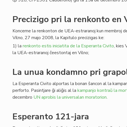
cp 928, CH-2301 Ĉaŭdefono) ĝis la 15a de decembro 2
Precizigo pri la renkonto en 
Koncerne la renkonton de UEA-estraranoj kun membroj de
Vilno, 27 majo 2008, la Kapitulo precizigas ke:
1) la
renkonto estis iniciatita de la Esperanta Civito
, kies
la UEA-estraranoj ĉeestontaj en Vilno;
La unua kondamno pri grap
La Esperanta Civito alportas la bonan ŝancon al la kampan
perforto. Pasintjare ĝi aliĝis al la
kampanjo kontraŭ la mor
decembro
UN aprobis la universalan moratorion
.
Esperanto 121-jara