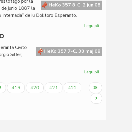
festotago por la
pri
HeKo 357 8-C, 2 jun 08
 de junio 1887 la
grapolbomboj
 Internacia” de iu Doktoro Esperanto.
Legu pli
pri
Esperanto
o
121-
jara
peranta Civito
HeKo 357 7-C, 30 maj 08
rgio Silfer,
Legu pli
pri
La
Kapitulo
tuala
Paĝo
Paĝo
Paĝo
Paĝo
Last
8
419
420
421
422
…
kunvenis
ĝo
page
en
Next
Vilno
page