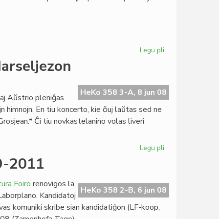
Legu pli
pri
EDE
Marseljezon
malfavoras
al
la
HeKo 358 3-A, 8 jun 08
kaj Aŭstrio pleniĝas
Lisbona
jn himnojn. En tiu koncerto, kie ĉiuj laŭtas sed ne
Traktato
Grosjean.* Ĉi tiu novkastelanino volas liveri
Legu pli
pri
Mireille
9-2011
Grosjean
atakas
ura Foiro
renovigos la
la
HeKo 358 2-B, 6 jun 08
 Laborplano. Kandidatoj
Marseljezon
vas komuniki skribe sian kandidatiĝon (LF-koop,