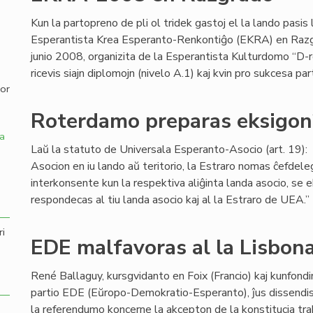
Kun la partopreno de pli ol tridek gastoj el la lando pasis l
,
Esperantista Krea Esperanto-Renkontiĝo (EKRA) en Razgr
junio 2008, organizita de la Esperantista Kulturdomo “D-r
ricevis siajn diplomojn (nivelo A.1) kaj kvin pro sukcesa pa
por
Roterdamo preparas eksigon
a
Laŭ la statuto de Universala Esperanto-Asocio (art. 19): 
Asocion en iu lando aŭ teritorio, la Estraro nomas ĉefdele
interkonsente kun la respektiva aliĝinta landa asocio, se e
respondecas al tiu landa asocio kaj al la Estraro de UEA.”
ri
EDE malfavoras al la Lisbon
René Ballaguy, kursgvidanto en Foix (Francio) kaj kunfondin
partio EDE (Eŭropo-Demokratio-Esperanto), ĵus dissendis 
la referendumo koncerne la akcepton de la konstitucia tra