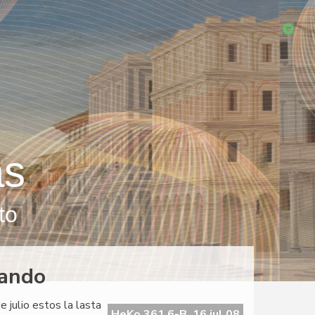
as
to
lando
 julio estos la lasta
HeKo 361 6-B, 16 jul 08