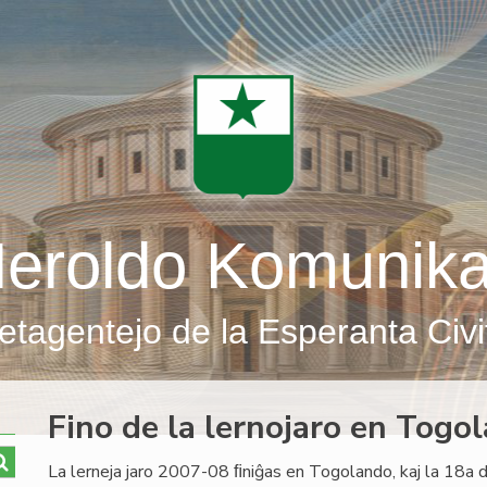
eroldo Komunik
etagentejo de la Esperanta Civi
Fino de la lernojaro en Togo
La lerneja jaro 2007-08 ﬁniĝas en Togolando, kaj la 18a de