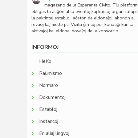
magazeno de la Esperanta Civito. Tiu platfor
ebligas la aliĝon al la eventoj kaj kursoj organizataj 
la paktintaj establoj, aĉeton de eldonaĵoj, abonon al
revuoj kaj multe pli. Vizitu ĝin tuj por konatiĝi kun la
aktivaĵoj kaj eldonaj novaĵoj de la konsorcio.
INFORMOJ
HeKo
Raŭmismo
Normaro
Dokumentoj
Establoj
Instancoj
En aliaj lingvoj