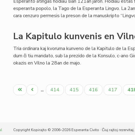
Esperanto atingas hodiaŭ sian 121an jaron. Hodiaŭ estas 
esperanta popolo, la Tago de la Esperanta Lingvo. La 2an
cara cenzuro permesis la preson de la manuskripto “Lingvo
La Kapitulo kunvenis en Viln
Tria ordinara kaj kvoruma kunveno de la Kapitulo de la Es
dum ĉi tiu mandato, sub la prezido de la Konsulo, c-ano Gio
okazis en Vilno la 28an de majo.
Pagination
Unua
Antaŭa
Paĝo
Paĝo
Paĝo
Paĝo
Ak
414
415
416
417
41
…
paĝo
paĝo
pa
al
Copyright Kopirajto © 2006–2026 Esperanta Civito · Ĉiuj rajtoj rezervitaj.