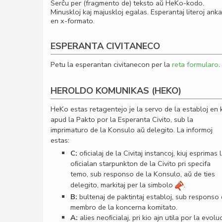
Serĉu per (fragmento de) teksto aŭ HeKo-kodo.
Minuskloj kaj majuskloj egalas. Esperantaj literoj ank
en x-formato.
ESPERANTA CIVITANECO
Petu la esperantan civitanecon per la
reta formularo
.
HEROLDO KOMUNIKAS (HEKO)
HeKo estas retagentejo je la servo de la establoj en 
apud la Pakto por la Esperanta Civito, sub la
imprimaturo de la Konsulo aŭ delegito. La informoj
estas:
C:
oﬁcialaj de la Civitaj instancoj, kiuj esprimas 
oﬁcialan starpunkton de la Civito pri specifa
temo, sub responso de la Konsulo, aŭ de ties
delegito, markitaj per la simbolo
.
B:
bultenaj de paktintaj establoj, sub responso
membro de la koncerna komitato.
A:
alies neoﬁcialaj, pri kio ajn utila por la evolu