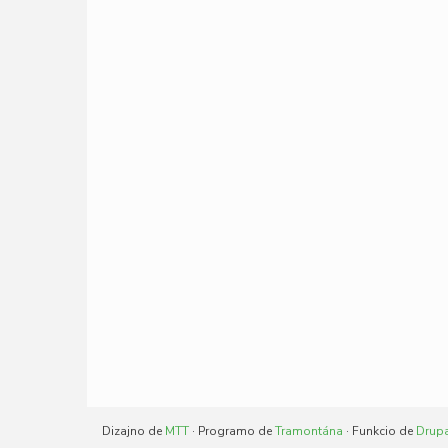
Dizajno de
MTT
· Programo de
Tramontána
· Funkcio de
Drup