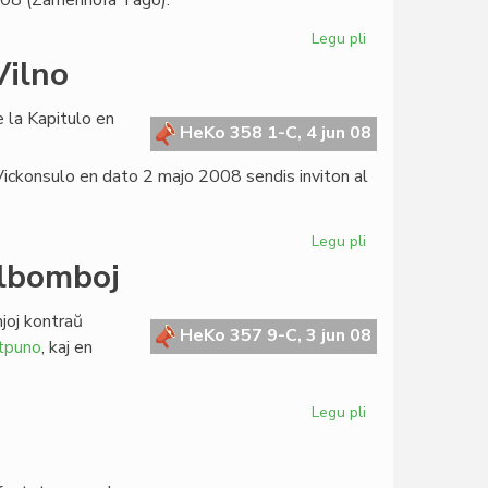
008 (Zamenhofa Tago).
Legu pli
pri
Kandidatoj
Vilno
por
LF-
 la Kapitulo en
koop
HeKo 358 1-C, 4 jun 08
2009-
 Vickonsulo en dato 2 majo 2008 sendis inviton al
2011
Legu pli
pri
Precizigo
olbomboj
pri
la
joj kontraŭ
renkonto
HeKo 357 9-C, 3 jun 08
tpuno
, kaj en
en
Vilno
Legu pli
pri
La
unua
kondamno