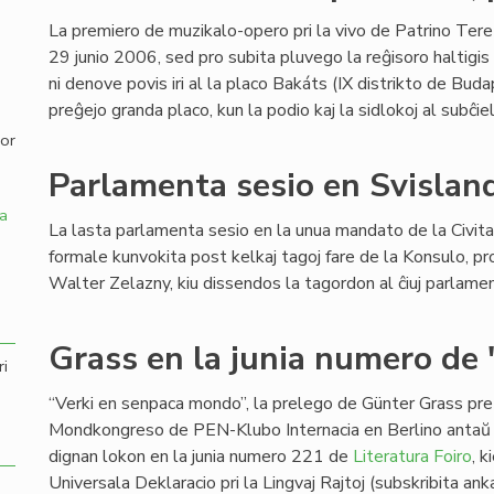
La premiero de muzikalo-opero pri la vivo de Patrino Tere
,
29 junio 2006, sed pro subita pluvego la reĝisoro haltigis
ni denove povis iri al la placo Bakáts (IX distrikto de Buda
preĝejo granda placo, kun la podio kaj la sidlokoj al subĉie
por
Parlamenta sesio en Svislan
a
La lasta parlamenta sesio en la unua mandato de la Civit
formale kunvokita post kelkaj tagoj fare de la Konsulo, pro
Walter Zelazny, kiu dissendos la tagordon al ĉiuj parlamen
Grass en la junia numero de 
ri
“Verki en senpaca mondo”, la prelego de Günter Grass pr
Mondkongreso de PEN-Klubo Internacia en Berlino antaŭ
dignan lokon en la junia numero 221 de
Literatura Foiro
, 
Universala Deklaracio pri la Lingvaj Rajtoj (subskribita an