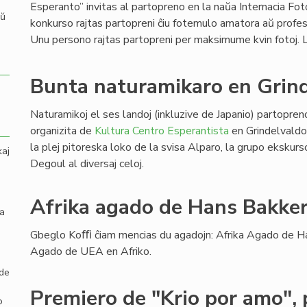
Esperanto” invitas al partopreno en la naŭa Internacia Fot
aŭ
konkurso rajtas partopreni ĉiu fotemulo amatora aŭ profes
Unu persono rajtas partopreni per maksimume kvin fotoj
Bunta naturamikaro en Grin
Naturamikoj el ses landoj (inkluzive de Japanio) partopre
organizita de
Kultura Centro Esperantista
en Grindelvaldo
la plej pitoreska loko de la svisa Alparo, la grupo eksku
kaj
Degoul al diversaj celoj.
Afrika agado de Hans Bakker
la
Gbeglo Koﬃ ĉiam mencias du agadojn: Afrika Agado de Ha
Agado de UEA en Afriko.
 de
Premiero de "Krio por amo", 
o