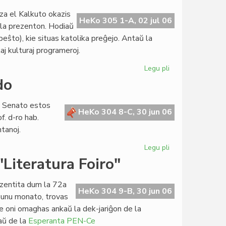
de
za el Kalkuto okazis
Hans
HeKo 305 1-A, 02 jul 06
 la prezenton. Hodiaŭ
Bakker
peŝto), kie situas katolika preĝejo. Antaŭ la
kaj
laj kulturaj programeroj.
tiu
de
Legu pli
pri
UEA
Premiero
do
de
"Krio
a Senato estos
por
HeKo 304 8-C, 30 jun 06
f. d-ro hab.
amo",
tanoj.
pri
Patrino
Legu pli
pri
Tereza
Parlamenta
"Literatura Foiro"
sesio
en
ezentita dum la 72a
Svislando
HeKo 304 9-B, 30 jun 06
 unu monato, trovas
kie oni omaghas ankaŭ la dek-jariĝon de la
kaŭ de la
Esperanta PEN-Ce