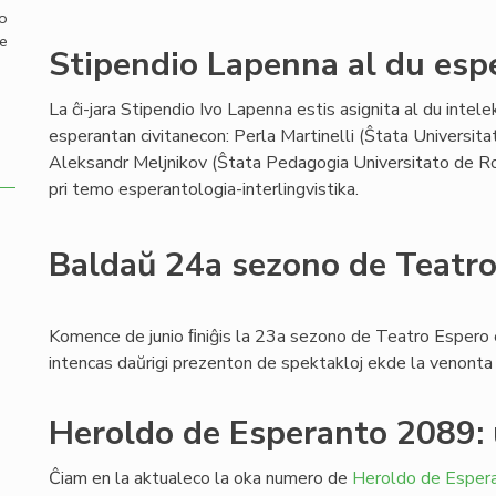
mo
de
Stipendio Lapenna al du espe
La ĉi-jara Stipendio Ivo Lapenna estis asignita al du intelek
esperantan civitanecon: Perla Martinelli (Ŝtata Universit
Aleksandr Meljnikov (Ŝtata Pedagogia Universitato de Rost
pri temo esperantologia-interlingvistika.
Baldaŭ 24a sezono de Teatr
Komence de junio ﬁniĝis la 23a sezono de Teatro Espero
intencas daŭrigi prezenton de spektakloj ekde la venont
Heroldo de Esperanto 2089:
Ĉiam en la aktualeco la oka numero de
Heroldo de Esper