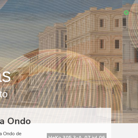
as
to
La Ondo
La Ondo de
HeKo 305 3-A, 07 jul 06