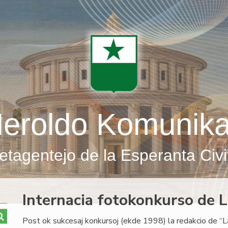
eroldo Komunik
etagentejo de la Esperanta Civi
Internacia fotokonkurso de 
Post ok sukcesaj konkursoj (ekde 1998) la redakcio de “