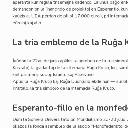
aperanta kun regula trisemajna kadenco. La unua paĝo enf
demandon pri la ﬁnancindo de projektoj en Esperantio, kun an
kaŭzis al UEA perdon de pli ol 17.000 euroj), pri Internac
eŭrojn) kaj alio.
La tria emblemo de la Ruĝa 
Ĵaŭdon la 22an de junio aplikis la aprobon de la tria simbo
Kristalo) la gvidantoj de la Internacia Ruĝa Kruco, kiuj s
kiel partneraj socioj, Israelo kaj Palestino.
Apud la Ruĝa Kruco kaj Ruĝa Duonluno ekde nun — sur bl
Kristalo, la tria simbolo de la Internacia Ruĝa Kruco.
Esperanto-filio en la monfe
Dum la Somera Universitato pri Mondialismo 23-28 juli
okazos la fonda asembleo de la asocio “Mondfederistoj de