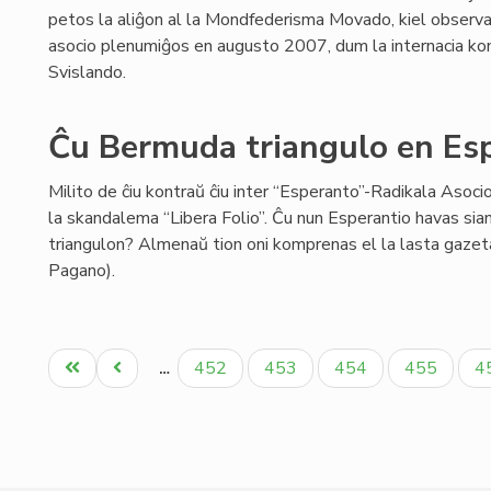
petos la aliĝon al la Mondfederisma Movado, kiel observa
asocio plenumiĝos en augusto 2007, dum la internacia kon
Svislando.
Ĉu Bermuda triangulo en Es
Milito de ĉiu kontraŭ ĉiu inter “Esperanto”-Radikala Asoci
la skandalema “Libera Folio”. Ĉu nun Esperantio havas si
triangulon? Almenaŭ tion oni komprenas el la lasta gazet
Pagano).
Pagination
Unua
Antaŭa
Paĝo
Paĝo
Paĝo
Paĝo
P
452
453
454
455
4
…
paĝo
paĝo