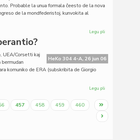
la
nto. Probable la unua formala ĉeesto de la nova
Ruĝa
greso de la mondfederistoj, kunvokita al
Kruco
Legu pli
pri
Esperanto-
perantio?
filio
en
o, UEA/Corsetti kaj
la
HeKo 304 4-A, 26 jun 06
an bermudan
monfederisma
ara komuniko de ERA (subskribita de Giorgio
movado?
Legu pli
pri
Ĉu
Bermuda
aĝo
Aktuala
Paĝo
Paĝo
Paĝo
Last
56
457
458
459
460
triangulo
paĝo
page
en
Next
Esperantio?
page