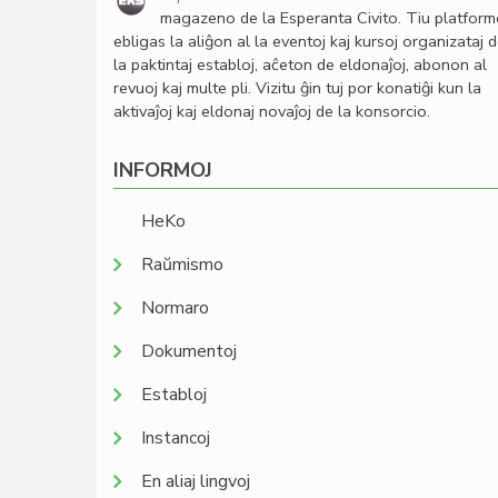
magazeno de la Esperanta Civito. Tiu platfor
ebligas la aliĝon al la eventoj kaj kursoj organizataj 
la paktintaj establoj, aĉeton de eldonaĵoj, abonon al
revuoj kaj multe pli. Vizitu ĝin tuj por konatiĝi kun la
aktivaĵoj kaj eldonaj novaĵoj de la konsorcio.
INFORMOJ
HeKo
Raŭmismo
Normaro
Dokumentoj
Establoj
Instancoj
En aliaj lingvoj