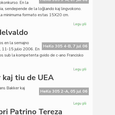
okonkurso. En la
ia, sendepende de la loĝlando kaj lingvokono.
. La minimuma formato estas 15X20 cm.
Legu pli
pri
Internacia
delvaldo
fotokonkurso
de
nos en la semajno
La
HeKo 305 4-B, 7 jul 06
, 11-15 julio 2006. En
Ondo
rsos sub la kompetenta gvido de c-ano Francisko
Legu pli
pri
Bunta
 kaj tiu de UEA
naturamikaro
en
ns Bakker kaj
Grindelvaldo
HeKo 305 2-A, 05 jul 06
Legu pli
pri
Afrika
pri Patrino Tereza
agado