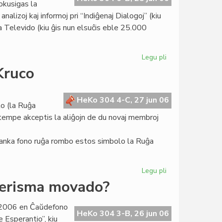
okusigas la
Teatro
alizoj kaj informoj pri “Indiĝenaj Dialogoj” (kiu
Espero
ia Televido (kiu ĝis nun elsuĉis eble 25.000
Legu pli
pri
Heroldo
Kruco
de
Esperanto
2089:
HeKo 304 4-C, 27 jun 06
lo (la Ruĝa
unua
amtempe akceptis la aliĝojn de du novaj membroj
paĝo
anka fono ruĝa rombo estos simbolo la Ruĝa
Legu pli
pri
La
derisma movado?
tria
emblemo
o 2006 en Ĉaŭdefono
de
HeKo 304 3-B, 26 jun 06
 Esperantio”, kiu