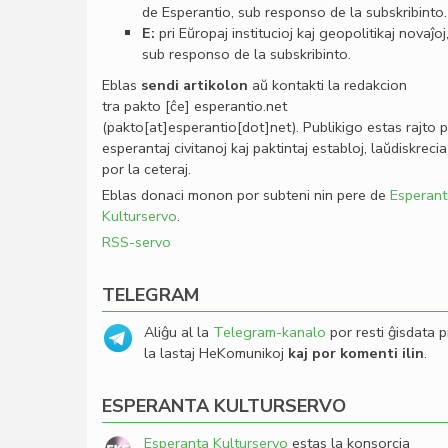
de Esperantio, sub responso de la subskribinto.
E:
pri Eŭropaj institucioj kaj geopolitikaj novaĵoj
sub responso de la subskribinto.
Eblas
sendi
artikolon
aŭ kontakti la redakcion
tra
pakto
[ĉe]
esperantio
.
net
(pakto[at]esperantio[dot]net)
. Publikigo estas rajto 
esperantaj civitanoj kaj paktintaj establoj, laŭdiskrecia
por la ceteraj.
Eblas donaci monon por subteni nin pere de
Esperant
Kulturservo
.
RSS-servo
TELEGRAM
Aliĝu al la
Telegram-kanalo
por resti ĝisdata p
la lastaj HeKomunikoj
kaj por komenti ilin
.
ESPERANTA KULTURSERVO
Esperanta Kulturservo
estas la konsorcia