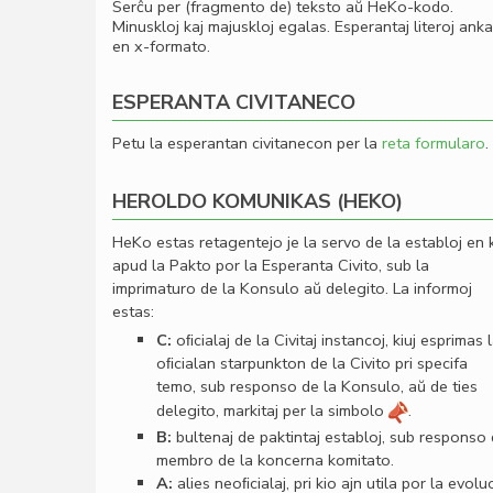
Serĉu per (fragmento de) teksto aŭ HeKo-kodo.
Minuskloj kaj majuskloj egalas. Esperantaj literoj ank
en x-formato.
ESPERANTA CIVITANECO
Petu la esperantan civitanecon per la
reta formularo
.
HEROLDO KOMUNIKAS (HEKO)
HeKo estas retagentejo je la servo de la establoj en 
apud la Pakto por la Esperanta Civito, sub la
imprimaturo de la Konsulo aŭ delegito. La informoj
estas:
C:
oﬁcialaj de la Civitaj instancoj, kiuj esprimas 
oﬁcialan starpunkton de la Civito pri specifa
temo, sub responso de la Konsulo, aŭ de ties
delegito, markitaj per la simbolo
.
B:
bultenaj de paktintaj establoj, sub responso
membro de la koncerna komitato.
A:
alies neoﬁcialaj, pri kio ajn utila por la evolu