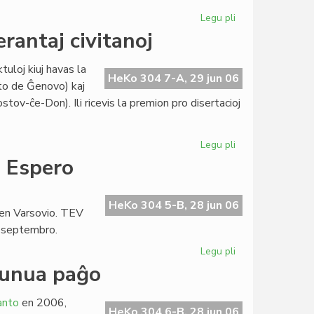
Legu pli
pri
Grass
rantaj civitanoj
en
la
tuloj kiuj havas la
junia
HeKo 304 7-A, 29 jun 06
ato de Ĝenovo) kaj
numero
ov-ĉe-Don). Ili ricevis la premion pro disertacioj
de
"Literatura
Foiro"
Legu pli
pri
Stipendio
o Espero
Lapenna
al
du
HeKo 304 5-B, 28 jun 06
 en Varsovio. TEV
esperantaj
a septembro.
civitanoj
Legu pli
pri
Baldaŭ
 unua paĝo
24a
sezono
anto
en 2006,
de
HeKo 304 6-B, 28 jun 06