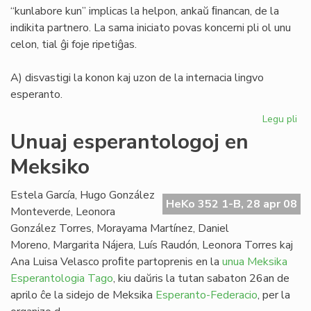
“kunlabore kun” implicas la helpon, ankaŭ ﬁnancan, de la
indikita partnero. La sama iniciato povas koncerni pli ol unu
celon, tial ĝi foje ripetiĝas.
A) disvastigi la konon kaj uzon de la internacia lingvo
esperanto.
Legu pli
pri
La
Unuaj esperantologoj en
de
Meksiko
Me
Es
Fe
Estela García, Hugo González
HeKo 352 1-B, 28 apr 08
Monteverde, Leonora
González Torres, Morayama Martínez, Daniel
Moreno, Margarita Nájera, Luís Raudón, Leonora Torres kaj
Ana Luisa Velasco proﬁte partoprenis en la
unua Meksika
Esperantologia Tago
, kiu daŭris la tutan sabaton 26an de
aprilo ĉe la sidejo de Meksika
Esperanto-Federacio
, per la