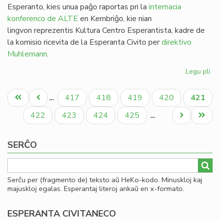
Esperanto, kies unua paĝo raportas pri la
internacia
konferenco de ALTE
en Kembriĝo, kie nian
lingvon reprezentis Kultura Centro Esperantista, kadre de
la komisio ricevita de la Esperanta Civito per
direktivo
Muhlemann
.
Legu pli
pri
Kv
Pagination
nu
Unua
Antaŭa
Paĝo
Paĝo
Paĝo
Paĝo
Aktual
417
418
419
420
421
…
de
paĝo
paĝo
paĝo
He
Paĝo
Paĝo
Paĝo
Paĝo
Next
Last
422
423
424
425
…
en
page
page
20
SERĈO
Serĉu per (fragmento de) teksto aŭ HeKo-kodo. Minuskloj kaj
majuskloj egalas. Esperantaj literoj ankaŭ en x-formato.
ESPERANTA CIVITANECO