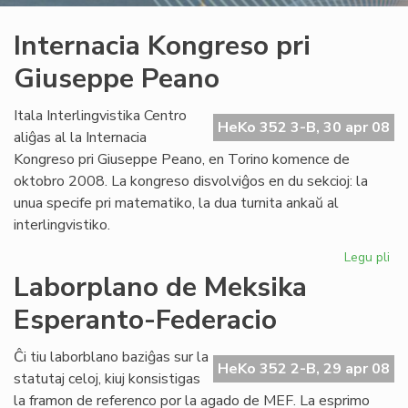
Internacia Kongreso pri
Giuseppe Peano
Itala Interlingvistika Centro
HeKo 352 3-B, 30 apr 08
aliĝas al la Internacia
Kongreso pri Giuseppe Peano, en Torino komence de
oktobro 2008. La kongreso disvolviĝos en du sekcioj: la
unua specife pri matematiko, la dua turnita ankaŭ al
interlingvistiko.
Legu pli
pri
Int
Laborplano de Meksika
Ko
Esperanto-Federacio
pri
Gi
Pe
Ĉi tiu laborblano baziĝas sur la
HeKo 352 2-B, 29 apr 08
statutaj celoj, kiuj konsistigas
la framon de referenco por la agado de MEF. La esprimo