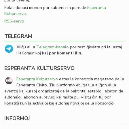
por la ceteraj.
Eblas donaci monon por subteni nin pere de
Esperanta
Kulturservo
.
RSS-servo
TELEGRAM
Aliĝu al la
Telegram-kanalo
por resti ĝisdata pri la lastaj
HeKomunikoj
kaj por komenti ilin
.
ESPERANTA KULTURSERVO
Esperanta Kulturservo
estas la konsorcia magazeno de la
Esperanta Civito. Tiu platformo ebligas la aliĝon al la
eventoj kaj kursoj organizataj de la paktintaj establoj, aĉeton de
eldonaĵoj, abonon al revuoj kaj multe pli. Vizitu ĝin tuj por
konatiĝi kun la aktivaĵoj kaj eldonaj novaĵoj de la konsorcio.
INFORMOJ