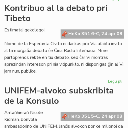
KC
Kontribuo al la debato pri
ho
Tibeto
la
fo
de
Estimataj gekolegoj,
HeKo 351 6-C, 24 apr 08
UE
Nome de la Esperanta Civito ni dankas pro Via afabla invito
al la morgaŭa debato ĉe Ĉina Radio Internacia. Ni ne
partoprenos rekte en tiu debato, sed ĉar Vi montras
aprezindan intereson pri nia vidpunkto, ni disponigas ĝin al Vi
jam nun, publike.
Legu pli
pri
Ko
UNIFEM-alvoko subskribita
al
de la Konsulo
la
de
pri
Antaŭhieraŭ Nicole
HeKo 351 5-C, 24 apr 08
Ti
Kidman, bonvola
ambasadorino de UNIFEM, lanĉis alvokon por ke milionoj da