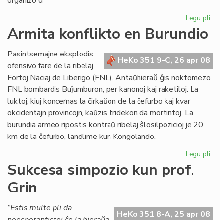
organizo d
Legu pli
pri
Un
Armita konflikto en Burundio
es
en
Pasintsemajne eksplodis
Me
HeKo 351 9-C, 26 apr 08
ofensivo fare de la ribelaj
Fortoj Naciaj de Liberigo (FNL). Antaŭhieraŭ ĝis noktomezo
FNL bombardis Buĵumburon, per kanonoj kaj raketiloj. La
luktoj, kiuj koncernas la ĉirkaŭon de la ĉefurbo kaj kvar
okcidentajn provincojn, kaŭzis tridekon da mortintoj. La
burundia armeo ripostis kontraŭ ribelaj ŝlosilpozicioj je 20
km de la ĉefurbo, landlime kun Kongolando.
Legu pli
pri
Ar
Sukcesa simpozio kun prof.
kon
Grin
en
Bu
“Estis multe pli da
HeKo 351 8-A, 25 apr 08
neesperantistoj ĉe la hieraŭa