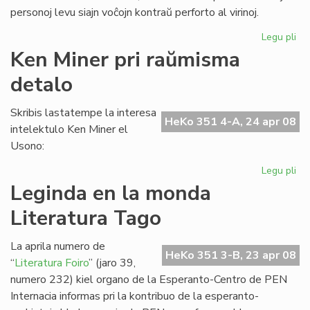
personoj levu siajn voĉojn kontraŭ perforto al virinoj.
Legu pli
pri
UN
Ken Miner pri raŭmisma
al
detalo
sub
de
la
Skribis lastatempe la interesa
HeKo 351 4-A, 24 apr 08
Ko
intelektulo Ken Miner el
Usono:
Legu pli
pri
Ke
Leginda en la monda
Mi
Literatura Tago
pri
ra
de
La aprila numero de
HeKo 351 3-B, 23 apr 08
“
Literatura Foiro
” (jaro 39,
numero 232) kiel organo de la Esperanto-Centro de PEN
Internacia informas pri la kontribuo de la esperanto-