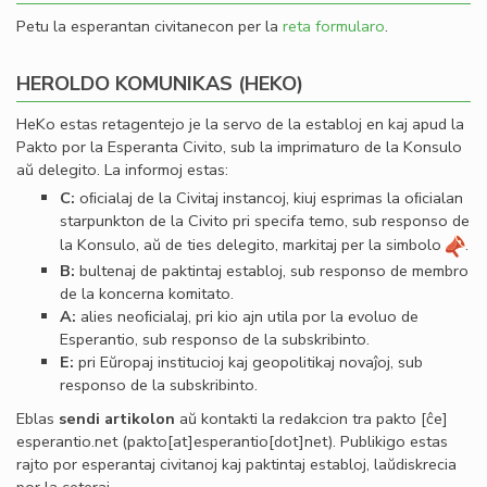
Petu la esperantan civitanecon per la
reta formularo
.
HEROLDO KOMUNIKAS (HEKO)
HeKo estas retagentejo je la servo de la establoj en kaj apud la
Pakto por la Esperanta Civito, sub la imprimaturo de la Konsulo
aŭ delegito. La informoj estas:
C:
oﬁcialaj de la Civitaj instancoj, kiuj esprimas la oﬁcialan
starpunkton de la Civito pri specifa temo, sub responso de
la Konsulo, aŭ de ties delegito, markitaj per la simbolo
.
B:
bultenaj de paktintaj establoj, sub responso de membro
de la koncerna komitato.
A:
alies neoﬁcialaj, pri kio ajn utila por la evoluo de
Esperantio, sub responso de la subskribinto.
E:
pri Eŭropaj institucioj kaj geopolitikaj novaĵoj, sub
responso de la subskribinto.
Eblas
sendi
artikolon
aŭ kontakti la redakcion tra
pakto
[ĉe]
esperantio
.
net
(pakto[at]esperantio[dot]net)
. Publikigo estas
rajto por esperantaj civitanoj kaj paktintaj establoj, laŭdiskrecia