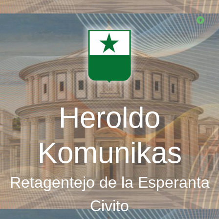
Skip
to
main
content
Heroldo
Komunikas
Retagentejo de la Esperanta
Civito