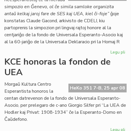
simpozio en Ĝenevo, ol ĉe simila samloke organizita
antaŭ kelkaj jaroj fare de SES kaj UEA, kiel ĉi-foje”
ĝoje
konstatas Claude Gacond, arkivisto de CDELI, kiu
partoprenis la simpozion pri lingvaj rajtoj honore al la
centjariĝo de la fondo de Universala Esperanto-Asocio kaj
al la 60-jariĝo de la Universala Deklaracio pri la Homaj R
Legu pli
pri
Su
KCE honoras la fondon de
si
UEA
ku
pro
Gri
Morgaŭ Kultura Centro
HeKo 351 7-B, 25 apr 08
Esperantista honoros la
centan datrevenon de la fondo de Universala Esperanto-
Asocio, per prelegaro de c-ano Giorgio Silfer pri “La UEA de
Hodler kaj Privat: 1908-1934” ĉe la Esperanto-Domo en
Ĉaŭdefono.
Legu pli
pri