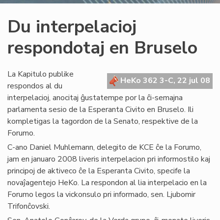
Du interpelacioj
respondotaj en Bruselo
La Kapitulo publike
HeKo 362 3-C, 22 jul 08
respondos al du
interpelacioj, anocitaj ĝustatempe por la ĉi-semajna
parlamenta sesio de la Esperanta Civito en Bruselo. Ili
kompletigas la tagordon de la Senato, respektive de la
Forumo.
C-ano Daniel Muhlemann, delegito de KCE ĉe la Forumo,
jam en januaro 2008 liveris interpelacion pri informostilo kaj
principoj de aktiveco ĉe la Esperanta Civito, specife la
novaĵagentejo HeKo. La respondon al lia interpelacio en la
Forumo legos la vickonsulo pri informado, sen. Ljubomir
Trifonĉovski.