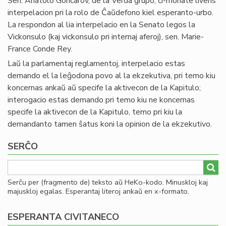
Sen. Anatolo Gonĉarov, de la Verda grupo, ĉi-monate liveris
interpelacion pri la rolo de Ĉaŭdefono kiel esperanto-urbo.
La respondon al lia interpelacio en la Senato legos la
Vickonsulo (kaj vickonsulo pri internaj aferoj), sen. Marie-
France Conde Rey.
Laŭ la parlamentaj reglamentoj, interpelacio estas
demando el la leĝodona povo al la ekzekutiva, pri temo kiu
koncernas ankaŭ aŭ specife la aktivecon de la Kapitulo;
interogacio estas demando pri temo kiu ne koncernas
specife la aktivecon de la Kapitulo, temo pri kiu la
demandanto tamen ŝatus koni la opinion de la ekzekutivo.
SERĈO
Serĉu per (fragmento de) teksto aŭ HeKo-kodo. Minuskloj kaj
majuskloj egalas. Esperantaj literoj ankaŭ en x-formato.
ESPERANTA CIVITANECO