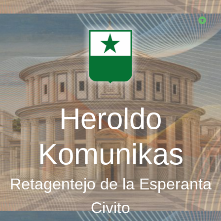
Skip
to
main
content
Heroldo
Komunikas
Retagentejo de la Esperanta
Civito