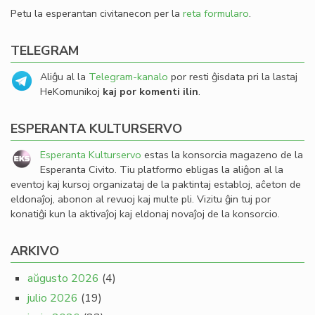
Petu la esperantan civitanecon per la
reta formularo
.
TELEGRAM
Aliĝu al la
Telegram-kanalo
por resti ĝisdata pri la lastaj
HeKomunikoj
kaj por komenti ilin
.
ESPERANTA KULTURSERVO
Esperanta Kulturservo
estas la konsorcia magazeno de la
Esperanta Civito. Tiu platformo ebligas la aliĝon al la
eventoj kaj kursoj organizataj de la paktintaj establoj, aĉeton de
eldonaĵoj, abonon al revuoj kaj multe pli. Vizitu ĝin tuj por
konatiĝi kun la aktivaĵoj kaj eldonaj novaĵoj de la konsorcio.
ARKIVO
aŭgusto 2026
(4)
julio 2026
(19)