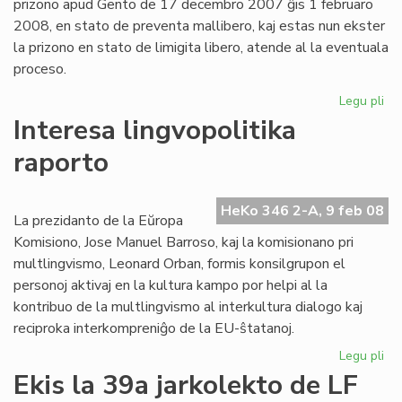
prizono apud Gento de 17 decembro 2007 ĝis 1 februaro
2008, en stato de preventa mallibero, kaj estas nun ekster
la prizono en stato de limigita libero, atende al la eventuala
proceso.
Legu pli
pri
Ko
Interesa lingvopolitika
Ar
raporto
pri
ka
en
HeKo 346 2-A, 9 feb 08
Fla
La prezidanto de la Eŭropa
Komisiono, Jose Manuel Barroso, kaj la komisionano pri
multlingvismo, Leonard Orban, formis konsilgrupon el
personoj aktivaj en la kultura kampo por helpi al la
kontribuo de la multlingvismo al interkultura dialogo kaj
reciproka interkompreniĝo de la EU-ŝtatanoj.
Legu pli
pri
Int
Ekis la 39a jarkolekto de LF
lin