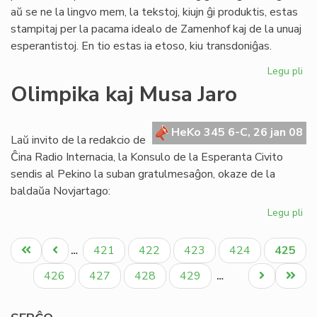
aŭ se ne la lingvo mem, la tekstoj, kiujn ĝi produktis, estas
stampitaj per la pacama idealo de Zamenhof kaj de la unuaj
esperantistoj. En tio estas ia etoso, kiu transdoniĝas.
Legu pli
pri
"H
Olimpika kaj Musa Jaro
ho
al
Cl
HeKo 345 6-C, 26 jan 08
Laŭ invito de la redakcio de
Pir
Ĉina Radio Internacia, la Konsulo de la Esperanta Civito
sendis al Pekino la suban gratulmesaĝon, okaze de la
baldaŭa Novjartago:
Legu pli
pri
Ol
Pagination
kaj
Unua
Antaŭa
Paĝo
Paĝo
Paĝo
Paĝo
Aktual
421
422
423
424
425
…
Mu
paĝo
paĝo
paĝo
Jar
Paĝo
Paĝo
Paĝo
Paĝo
Next
Last
426
427
428
429
…
page
page