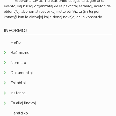
Esperanta Civito. Tiu platformo ebligas la aliĝon al la
eventoj kaj kursoj organizataj de la paktintaj establoj, aĉeton de
eldonaĵoj, abonon al revuoj kaj multe pli. Vizitu ĝin tuj por
konatiĝi kun la aktivaĵoj kaj eldonaj novaĵoj de la konsorcio.
INFORMOJ
HeKo
Raŭmismo
Normaro
Dokumentoj
Establoj
Instancoj
En aliaj lingvoj
Heraldiko