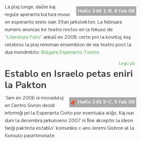
ra
La plej longe, daŭre kaj
HeKo 346 1-B, 8 feb 08
regule aperanta kultura revuo
en esperanto eniris sian 39an jarkolekton. La februara
numero anoncas ke teatro restos en la fokuso de
“
Literatura Foiro
” ankaŭ en 2008: certe pro la kovriloj, kiuj
celebros la plej renoman ensemblon de nia teatro post la
dua mondmilito:
Bulgara Esperanto-Teatro
.
Legu pli
pri
Eki
Establo en Israelo petas eniri
la
la Pakton
39
jar
de
“Jam en 2006 ni movaduloj
HeKo 345 9-C, 5 feb 08
LF
en Centro Sivron decidi
informiĝi pri la Esperanta Civito por eventuala aliĝo. Kaj nun
dum la decembra jarkunveno 2007 ni ﬁne akceptis la ideon
fariĝi paktinta establo” komunikis c-ano Jeremi Gishron al la
Konsulo pasintmonate.