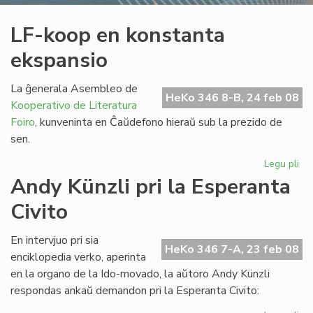
LF-koop en konstanta
ekspansio
La ĝenerala Asembleo de
HeKo 346 8-B, 24 feb 08
Kooperativo de Literatura
Foiro
, kunveninta en Ĉaŭdefono hieraŭ sub la prezido de
sen.
Legu pli
pri
LF-
Andy Künzli pri la Esperanta
ko
Civito
en
ko
ek
En intervjuo pri sia
HeKo 346 7-A, 23 feb 08
enciklopedia verko, aperinta
en la organo de la Ido-movado, la aŭtoro Andy Künzli
respondas ankaŭ demandon pri la Esperanta Civito: