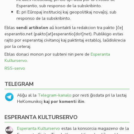
Esperantio, sub responso de la subskribinto.
E:
pri Eŭropaj institucioj kaj geopolitikaj novaĵoj, sub
responso de la subskribinto.
Eblas
sendi
artikolon
aŭ kontakti la redakcion tra
pakto
[ĉe]
esperantio
.
net
(pakto[at]esperantio[dot]net)
. Publikigo estas
rajto por esperantaj civitanoj kaj paktintaj establoj, laŭdiskrecia
por la ceteraj.
Eblas donaci monon por subteni nin pere de
Esperanta
Kulturservo
.
RSS-servo
TELEGRAM
Aliĝu al la
Telegram-kanalo
por resti ĝisdata pri la lastaj
HeKomunikoj
kaj por komenti ilin
.
ESPERANTA KULTURSERVO
Esperanta Kulturservo
estas la konsorcia magazeno de la