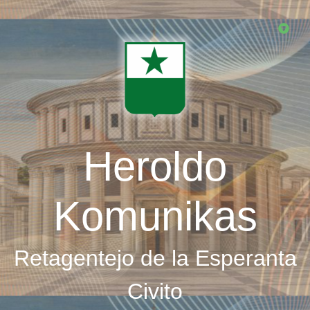
Skip
to
main
content
Heroldo
Komunikas
Retagentejo de la Esperanta
Civito