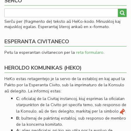
SERĈO
Serĉu per (fragmento de) teksto aŭ HeKo-kodo. Minuskloj kaj
majuskloj egalas. Esperantaj literoj ankaŭ en x-formato.
ESPERANTA CIVITANECO
Petu la esperantan civitanecon per la
reta formularo
.
HEROLDO KOMUNIKAS (HEKO)
HeKo estas retagentejo je la servo de la establoj en kaj apud la
Pakto por la Esperanta Civito, sub la imprimaturo de la Konsulo
aŭ delegito. La informoj estas:
C:
oﬁcialaj de la Civitaj instancoj, kiuj esprimas la oﬁcialan
starpunkton de la Civito pri specifa temo, sub responso de
la Konsulo, aŭ de ties delegito, markitaj per la simbolo
.
B:
bultenaj de paktintaj establoj, sub responso de membro
de la koncerna komitato.
A:
alies neoﬁcialaj, pri kio ajn utila por la evoluo de