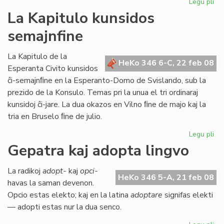
Legu pli
pri
An
La Kapitulo kunsidos
Kün
semajnfine
pri
la
Es
La Kapitulo de la
HeKo 346 6-C, 22 feb 08
Civ
Esperanta Civito kunsidos
ĉi-semajnﬁne en la Esperanto-Domo de Svislando, sub la
prezido de la Konsulo. Temas pri la unua el tri ordinaraj
kunsidoj ĉi-jare. La dua okazos en Vilno ﬁne de majo kaj la
tria en Bruselo ﬁne de julio.
Legu pli
pri
La
Gepatra kaj adopta lingvo
Kap
ku
La radikoj
adopt-
kaj
opci-
se
HeKo 346 5-A, 21 feb 08
havas la saman devenon.
Opcio estas elekto; kaj en la latina
adoptare
signifas elekti
— adopti estas nur la dua senco.