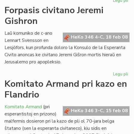
Legu pli
pri
Ge
Forpasis civitano Jeremi
kaj
Gishron
ad
lin
Laŭ komuniko de c-ano
HeKo 346 4-C, 18 feb 08
Lennart Svensson en
Lesjöfors, kun profunda doloro la Konsulo de la Esperanta
Civito anoncas ke civitano Jeremi Giŝron mortis hieraŭ en
Jerusalemo pro apopleksio.
Legu pli
pri
For
Komitato Armand pri kazo en
civ
Flandrio
Jer
Gi
Komitato Armand
(pri
HeKo 346 3-C, 15 feb 08
esperantistoj en prizono)
malfermis dosieron pri la kazo de pli ol 70-jara belga
ŝtatano (sen la esperanta civitaneco), kiu sidis en