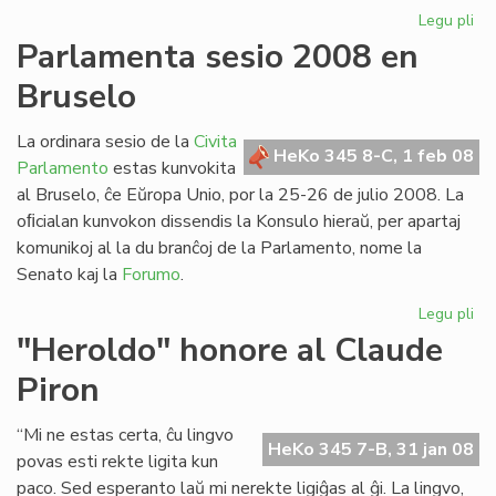
Legu pli
pri
Es
Parlamenta sesio 2008 en
en
Bruselo
Isr
pe
eni
La ordinara sesio de la
Civita
HeKo 345 8-C, 1 feb 08
la
Parlamento
estas kunvokita
Pa
al Bruselo, ĉe Eŭropa Unio, por la 25-26 de julio 2008. La
oﬁcialan kunvokon dissendis la Konsulo hieraŭ, per apartaj
komunikoj al la du branĉoj de la Parlamento, nome la
Senato kaj la
Forumo
.
Legu pli
pri
Pa
"Heroldo" honore al Claude
ses
Piron
20
en
Br
“Mi ne estas certa, ĉu lingvo
HeKo 345 7-B, 31 jan 08
povas esti rekte ligita kun
paco. Sed esperanto laŭ mi nerekte ligiĝas al ĝi. La lingvo,