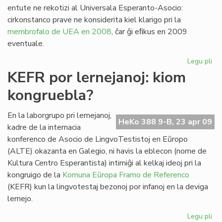
entute ne rekotizi al Universala Esperanto-Asocio:
cirkonstanco prave ne konsiderita kiel klarigo pri la
membrofalo de UEA en 2008
, ĉar ĝi eﬁkus en 2009
eventuale.
Legu pli
pri
De
KEFR por lernejanoj: kiom
fu
kongruebla?
su
UK
En la laborgrupo pri lernejanoj,
HeKo 388 9-B, 23 apr 09
kadre de la internacia
konferenco de Asocio de LingvoTestistoj en Eŭropo
(ALTE) okazanta en Galegio, ni havis la eblecon (nome de
Kultura Centro Esperantista) intimiĝi al kelkaj ideoj pri la
kongruigo de la
Komuna Eŭropa Framo de Referenco
(KEFR) kun la lingvotestaj bezonoj por infanoj en la deviga
lernejo.
Legu pli
pri