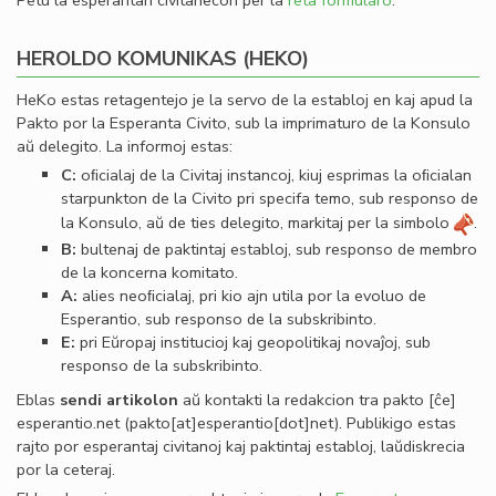
Petu la esperantan civitanecon per la
reta formularo
.
HEROLDO KOMUNIKAS (HEKO)
HeKo estas retagentejo je la servo de la establoj en kaj apud la
Pakto por la Esperanta Civito, sub la imprimaturo de la Konsulo
aŭ delegito. La informoj estas:
C:
oﬁcialaj de la Civitaj instancoj, kiuj esprimas la oﬁcialan
starpunkton de la Civito pri specifa temo, sub responso de
la Konsulo, aŭ de ties delegito, markitaj per la simbolo
.
B:
bultenaj de paktintaj establoj, sub responso de membro
de la koncerna komitato.
A:
alies neoﬁcialaj, pri kio ajn utila por la evoluo de
Esperantio, sub responso de la subskribinto.
E:
pri Eŭropaj institucioj kaj geopolitikaj novaĵoj, sub
responso de la subskribinto.
Eblas
sendi
artikolon
aŭ kontakti la redakcion tra
pakto
[ĉe]
esperantio
.
net
(pakto[at]esperantio[dot]net)
. Publikigo estas
rajto por esperantaj civitanoj kaj paktintaj establoj, laŭdiskrecia
por la ceteraj.