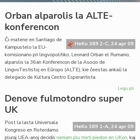
Orban alparolis la ALTE-
konferencon
Ĉi-matene en Santiago de
HeKo 389 2-C, 24 apr 09
Kampustelo la EU-
komisionano pri lingvopolitiko, Leonard Orban el Rumanio,
alparolis la 36an Konferencon de la Asocio de
LingvoTestistoj en Eŭropo (ALTE), kie ĉeestas ankaŭ la
delegacio de Kultura Centro Esperantista.
Legu pli
pri
Or
Denove fulmotondro super
alp
UK
la
AL
ko
Post la lasta Universala
HeKo 389 1-A, 24 apr 09
Kongreso en Roterdamo
pluraj UEA-anoj decidis
neniam plu meti piedon en UKon
, kaj