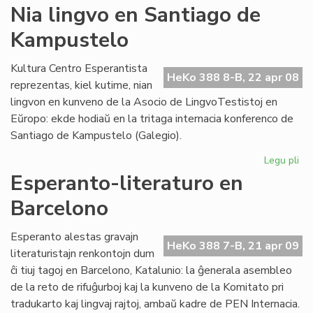
KE
Nia lingvo en Santiago de
po
Kampustelo
ler
ki
ko
Kultura Centro Esperantista
HeKo 388 8-B, 22 apr 08
reprezentas, kiel kutime, nian
lingvon en kunveno de la Asocio de LingvoTestistoj en
Eŭropo: ekde hodiaŭ en la tritaga internacia konferenco de
Santiago de Kampustelo (Galegio).
Legu pli
pri
Ni
Esperanto-literaturo en
lin
Barcelono
en
Sa
de
Esperanto alestas gravajn
HeKo 388 7-B, 21 apr 09
Ka
literaturistajn renkontojn dum
ĉi tiuj tagoj en Barcelono, Katalunio: la ĝenerala asembleo
de la reto de rifuĝurboj kaj la kunveno de la Komitato pri
tradukarto kaj lingvaj rajtoj, ambaŭ kadre de PEN Internacia.