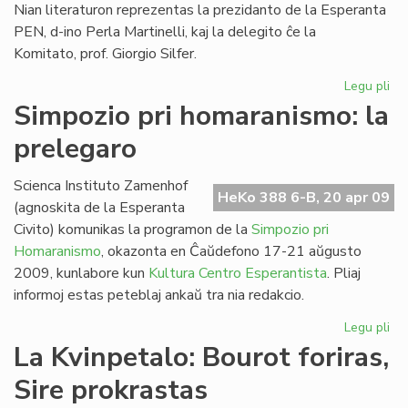
Nian literaturon reprezentas la prezidanto de la Esperanta
PEN, d-ino Perla Martinelli, kaj la delegito ĉe la
Komitato, prof. Giorgio Silfer.
Legu pli
pri
Es
Simpozio pri homaranismo: la
lit
prelegaro
en
Ba
Scienca Instituto Zamenhof
HeKo 388 6-B, 20 apr 09
(agnoskita de la Esperanta
Civito) komunikas la programon de la
Simpozio pri
Homaranismo
, okazonta en Ĉaŭdefono 17-21 aŭgusto
2009, kunlabore kun
Kultura Centro Esperantista
. Pliaj
informoj estas peteblaj ankaŭ tra nia redakcio.
Legu pli
pri
Si
La Kvinpetalo: Bourot foriras,
pri
Sire prokrastas
ho
la