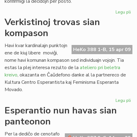
konﬁrmigi la decidojn per poŝto.
Legu pli
pri
Eks
Verkistinoj trovas sian
ril
kompason
en
la
Fo
Havi kvar kardinalajn punktojn
HeKo 388 1-B, 15 apr 09
ene de kiuj libere moviĝi,
nome havi komunan kompason sed individuajn vojojn. Tia
estas la plej interesa rezulto de la
ateliero pri beletra
kreivo
, okazanta en Ĉaŭdefono danke al la partnereco de
Kultura Centro Esperantista kaj Feminisma Esperanta
Movado.
Legu pli
pri
Ver
Esperantio nun havas sian
tro
panteonon
sia
ko
Per la dediĉo de cenotafo