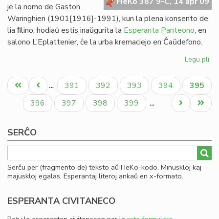
HeKo 387 9-C, 14 apr 09
je la nomo de Gaston
Waringhien (1901[1916]-1991), kun la plena konsento de
lia ﬁlino, hodiaŭ estis inaŭgurita la
Esperanta Panteono
, en
salono L’Eplattenier, ĉe la urba kremaciejo en Ĉaŭdefono.
Legu pli
pri
Es
Pagination
nu
Unua
Antaŭa
Paĝo
Paĝo
Paĝo
Paĝo
Aktual
391
392
393
394
395
…
ha
paĝo
paĝo
paĝo
sia
Paĝo
Paĝo
Paĝo
Paĝo
Next
Last
396
397
398
399
…
pa
page
page
SERĈO
Serĉu per (fragmento de) teksto aŭ HeKo-kodo. Minuskloj kaj
majuskloj egalas. Esperantaj literoj ankaŭ en x-formato.
ESPERANTA CIVITANECO