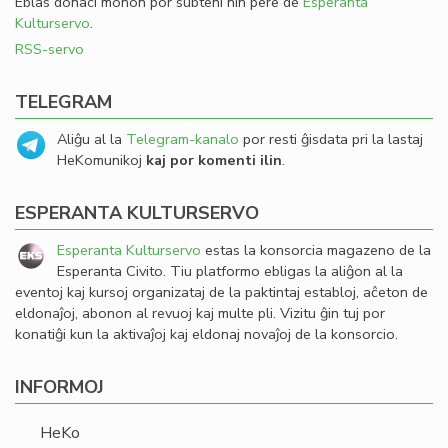
Eblas donaci monon por subteni nin pere de
Esperanta
Kulturservo
.
RSS-servo
TELEGRAM
Aliĝu al la
Telegram-kanalo
por resti ĝisdata pri la lastaj
HeKomunikoj
kaj por komenti ilin
.
ESPERANTA KULTURSERVO
Esperanta Kulturservo
estas la konsorcia magazeno de la
Esperanta Civito. Tiu platformo ebligas la aliĝon al la
eventoj kaj kursoj organizataj de la paktintaj establoj, aĉeton de
eldonaĵoj, abonon al revuoj kaj multe pli. Vizitu ĝin tuj por
konatiĝi kun la aktivaĵoj kaj eldonaj novaĵoj de la konsorcio.
INFORMOJ
HeKo