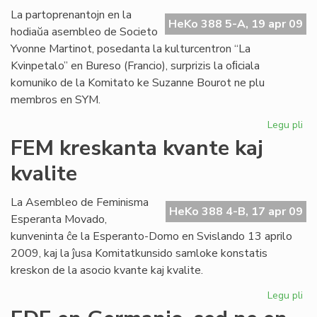
pr
La partoprenantojn en la
HeKo 388 5-A, 19 apr 09
hodiaŭa asembleo de Societo
Yvonne Martinot, posedanta la kulturcentron “La
Kvinpetalo” en Bureso (Francio), surprizis la oﬁciala
komuniko de la Komitato ke Suzanne Bourot ne plu
membros en SYM.
Legu pli
pri
La
FEM kreskanta kvante kaj
Kvi
kvalite
Bo
for
Sir
La Asembleo de Feminisma
HeKo 388 4-B, 17 apr 09
pr
Esperanta Movado,
kunveninta ĉe la Esperanto-Domo en Svislando 13 aprilo
2009, kaj la ĵusa Komitatkunsido samloke konstatis
kreskon de la asocio kvante kaj kvalite.
Legu pli
pri
FE