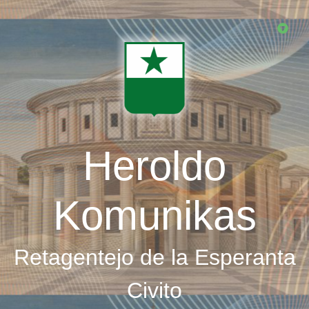
Skip
to
main
content
Heroldo
Komunikas
Retagentejo de la Esperanta
Civito