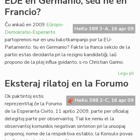
EDE en Germanio, sed ne en
kr
Francio?
kv
kaj
kva
Ĉu ankaŭ en 2009
Eŭropo-
HeKo 388 3-A, 16 apr 09
Demokratio-Esperanto
partoprenos nur en unu balotkampanjo por la EU-
Parlamento: tiu en Germanio? Fakte la franca sekcio de la
partio estas decidanta pri la rezigno kandidatiĝi, laŭ
propono de la plej inﬂua gvidanto, s-ro Christian Garino.
Legu pli
pri
ED
Eksteraj rilatoj en la Forumo
en
Ge
Ok paktintoj estis
se
HeKo 388 2-C, 16 apr 09
reprezentitaj ĉe la Forumo
ne
de la Esperanta Civito, 11 aprilo 2009, parte per oﬁcialaj
en
delegitoj parte per observantoj. Tial ke neniu el la
Fra
observantoj komunikis negativan sintenon pri la unuopaj
proponoj, nome de la respektiva establo, la Konsulo povas