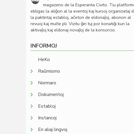
magazeno de la Esperanta Civito. Tiu platfor
ebligas la aliĝon al la eventoj kaj kursoj organizataj 
la paktintaj establoj, aĉeton de eldonaĵoj, abonon al
revuoj kaj multe pli. Vizitu ĝin tuj por konatiĝi kun la
aktivaĵoj kaj eldonaj novaĵoj de la konsorcio.
INFORMOJ
HeKo
Raŭmismo
Normaro
Dokumentoj
Establoj
Instancoj
En aliaj lingvoj