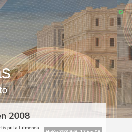
as
to
en 2008
tis pri la tutmonda
HeKo 358 9-B, 17 jun 08