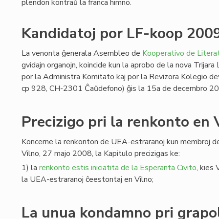
plendon kontraŭ la franca himno.
Kandidatoj por LF-koop 200
La venonta ĝenerala Asembleo de
Kooperativo de Literat
gvidajn organojn, koincide kun la aprobo de la nova Trijara
por la Administra Komitato kaj por la Revizora Kolegio de
cp 928, CH-2301 Ĉaŭdefono) ĝis la 15a de decembro 2
Precizigo pri la renkonto en 
Koncerne la renkonton de UEA-estraranoj kun membroj de
Vilno, 27 majo 2008, la Kapitulo precizigas ke:
1) la
renkonto estis iniciatita de la Esperanta Civito
, kies
la UEA-estraranoj ĉeestontaj en Vilno;
La unua kondamno pri grap