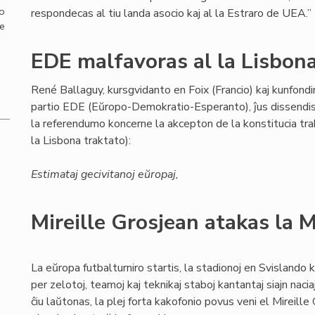
mo
respondecas al tiu landa asocio kaj al la Estraro de UEA.”
de
EDE malfavoras al la Lisbon
René Ballaguy, kursgvidanto en Foix (Francio) kaj kunfondin
partio EDE (Eŭropo-Demokratio-Esperanto), ĵus dissendis 
la referendumo koncerne la akcepton de la konstitucia tra
la Lisbona traktato):
Estimataj gecivitanoj eŭropaj,
Mireille Grosjean atakas la 
La eŭropa futbalturniro startis, la stadionoj en Svislando 
per zelotoj, teamoj kaj teknikaj staboj kantantaj siajn nacia
ĉiu laŭtonas, la plej forta kakofonio povus veni el Mireille 