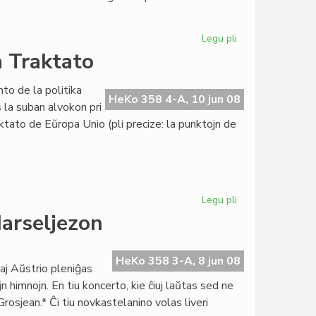
Legu pli
pri
Roterdamo
a Traktato
preparas
eksigon?
to de la politika
HeKo 358 4-A, 10 jun 08
la suban alvokon pri
ktato de Eŭropa Unio (pli precize: la punktojn de
Legu pli
pri
EDE
Marseljezon
malfavoras
al
la
HeKo 358 3-A, 8 jun 08
kaj Aŭstrio pleniĝas
Lisbona
jn himnojn. En tiu koncerto, kie ĉiuj laŭtas sed ne
Traktato
Grosjean.* Ĉi tiu novkastelanino volas liveri