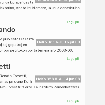
a unua kiu aperigas la
edaktorino, Aneto Muhlemann, la unua denaskulino
Legu pli
pri
La
lando
sepa
numero
 julio estos la lasta
de
HeKo 361 6-B, 16 jul 08
j kaj gepatroj en
Heroldo
o) por peti lokon por la lerneja jaro 2008-09.
en
2008
Legu pli
pri
Fino
etti
de
la
Renato Corsetti,
lernojaro
HeKo 358 8-A, 14 jun 08
temas pri c-ano Koﬃ
en
d-ro Corsetti: “Certe. La Instituto Zamenhof faras
Togolando
Legu pli
pri