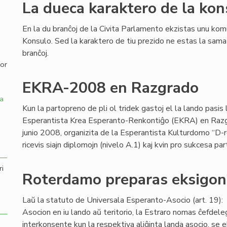
La dueca karaktero de la kon
,
En la du branĉoj de la Civita Parlamento ekzistas unu kom
Konsulo. Sed la karaktero de tiu prezido ne estas la sam
branĉoj.
por
EKRA-2008 en Razgrado
a
Kun la partopreno de pli ol tridek gastoj el la lando pasis l
Esperantista Krea Esperanto-Renkontiĝo (EKRA) en Razgr
junio 2008, organizita de la Esperantista Kulturdomo “D-r
ricevis siajn diplomojn (nivelo A.1) kaj kvin pro sukcesa pa
ri
Roterdamo preparas eksigon
Laŭ la statuto de Universala Esperanto-Asocio (art. 19): 
Asocion en iu lando aŭ teritorio, la Estraro nomas ĉefdele
interkonsente kun la respektiva aliĝinta landa asocio, se e