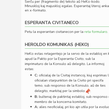
Serĉu per (fragmento de) teksto aŭ HeKo-kodo.
Minuskloj kaj majuskloj egalas. Esperantaj literoj ank
en x-formato.
ESPERANTA CIVITANECO
Petu la esperantan civitanecon per la
reta formularo
.
HEROLDO KOMUNIKAS (HEKO)
HeKo estas retagentejo je la servo de la establoj en 
apud la Pakto por la Esperanta Civito, sub la
imprimaturo de la Konsulo aŭ delegito. La informoj
estas:
C:
oﬁcialaj de la Civitaj instancoj, kiuj esprimas 
oﬁcialan starpunkton de la Civito pri specifa
temo, sub responso de la Konsulo, aŭ de ties
delegito, markitaj per la simbolo
.
B:
bultenaj de paktintaj establoj, sub responso
membro de la koncerna komitato.
A:
alies neoﬁcialaj, pri kio ajn utila por la evolu