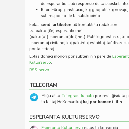
de Esperantio, sub responso de la subskribinto.
E:
pri Eŭropaj institucioj kaj geopolitikaj novaĵoj
sub responso de la subskribinto.
Eblas
sendi
artikolon
aŭ kontakti la redakcion
tra
pakto
[ĉe]
esperantio
.
net
(pakto[at]esperantio[dot]net)
. Publikigo estas rajto 
esperantaj civitanoj kaj paktintaj establoj, laŭdiskrecia
por la ceteraj.
Eblas donaci monon por subteni nin pere de
Esperant
Kulturservo
.
RSS-servo
TELEGRAM
Aliĝu al la
Telegram-kanalo
por resti ĝisdata p
la lastaj HeKomunikoj
kaj por komenti ilin
.
ESPERANTA KULTURSERVO
Esperanta Kulturservo
estas la konsorcia