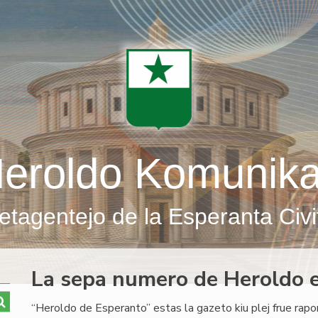
eroldo Komunik
etagentejo de la Esperanta Civi
La sepa numero de Heroldo 
“Heroldo de Esperanto” estas la gazeto kiu plej frue rapor