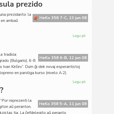
Hans
sula prezido
Bakker
replikas
una prezidanto: la
al
HeKo 358 7-C, 13 jun 08
a en ambaŭ
Corsetti
Legu pli
pri
La
dueca
karaktero
a tradicia
de
HeKo 358 6-B, 12 jun 08
ado (Bulgario), 6-8
la
o Ivan Kirĉev”. Dum ĝi dek novaj esperantistoj
konsula
rtopreno en paroliga kurso (nivelo A.2).
prezido
Legu pli
pri
EKRA-
?
2008
en
“Por reprezenti la
Razgrado
HeKo 358 5-A, 11 jun 08
giton aŭ peranton,
kzistas tia. La ĉefdelegito aŭ peranto