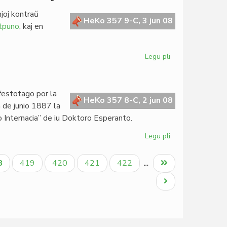
la
joj kontraŭ
renkonto
HeKo 357 9-C, 3 jun 08
tpuno
, kaj en
en
Vilno
Legu pli
pri
La
unua
kondamno
festotago por la
pri
HeKo 357 8-C, 2 jun 08
 de junio 1887 la
grapolbomboj
 Internacia” de iu Doktoro Esperanto.
Legu pli
pri
Esperanto
121-
tuala
Paĝo
Paĝo
Paĝo
Paĝo
Last
8
419
420
421
422
…
jara
ĝo
page
Next
page