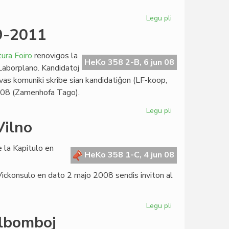
Legu pli
pri
Mireille
9-2011
Grosjean
atakas
ura Foiro
renovigos la
la
HeKo 358 2-B, 6 jun 08
 Laborplano. Kandidatoj
Marseljezon
vas komuniki skribe sian kandidatiĝon (LF-koop,
008 (Zamenhofa Tago).
Legu pli
pri
Kandidatoj
Vilno
por
LF-
 la Kapitulo en
koop
HeKo 358 1-C, 4 jun 08
2009-
 Vickonsulo en dato 2 majo 2008 sendis inviton al
2011
Legu pli
pri
Precizigo
olbomboj
pri