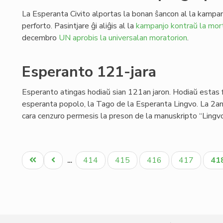
La Esperanta Civito alportas la bonan ŝancon al la kampan
perforto. Pasintjare ĝi aliĝis al la
kampanjo kontraŭ la mor
decembro
UN aprobis la universalan moratorion
.
Esperanto 121-jara
Esperanto atingas hodiaŭ sian 121an jaron. Hodiaŭ estas 
esperanta popolo, la Tago de la Esperanta Lingvo. La 2an
cara cenzuro permesis la preson de la manuskripto “Lingvo
Pagination
Unua
Antaŭa
Paĝo
Paĝo
Paĝo
Paĝo
Ak
414
415
416
417
41
…
paĝo
paĝo
pa