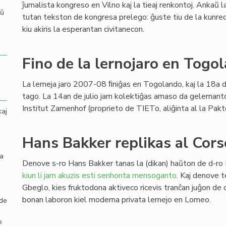
ĵurnalista kongreso en Vilno kaj la tieaj renkontoj. Ankaŭ l
aŭ
tutan tekston de kongresa prelego: ĝuste tiu de la kunr
kiu akiris la esperantan civitanecon.
Fino de la lernojaro en Togo
La lerneja jaro 2007-08 ﬁniĝas en Togolando, kaj la 18a de
tago. La 14an de julio jam kolektiĝas amaso da gelernanto
Institut Zamenhof (proprieto de TIETo, aliĝinta al la Pakt
kaj
Hans Bakker replikas al Cors
la
Denove s-ro Hans Bakker tanas la (dikan) haŭton de d-ro 
kiun li jam akuzis esti senhonta mensoganto
. Kaj denove 
Gbeglo, kies fruktodona aktiveco ricevis tranĉan juĝon de 
bonan laboron kiel moderna privata lernejo en Lomeo.
 de
o