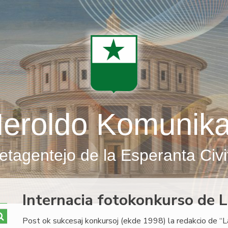
eroldo Komunik
etagentejo de la Esperanta Civi
Internacia fotokonkurso de 
Post ok sukcesaj konkursoj (ekde 1998) la redakcio de “