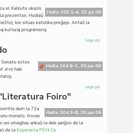
de
za el Kalkuto okazis
Hans
HeKo 305 1-A, 02 jul 06
 la prezenton. Hodiaŭ
Bakker
peŝto), kie situas katolika preĝejo. Antaŭ la
kaj
laj kulturaj programeroj.
tiu
de
Legu pli
pri
UEA
Premiero
do
de
"Krio
a Senato estos
por
HeKo 304 8-C, 30 jun 06
f. d-ro hab.
amo",
tanoj.
pri
Patrino
Legu pli
pri
Tereza
Parlamenta
"Literatura Foiro"
sesio
en
ezentita dum la 72a
Svislando
HeKo 304 9-B, 30 jun 06
 unu monato, trovas
kie oni omaghas ankaŭ la dek-jariĝon de la
kaŭ de la
Esperanta PEN-Ce