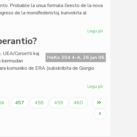
la
nto. Probable la unua formala ĉeesto de la nova
Ruĝa
greso de la mondfederistoj, kunvokita al
Kruco
Legu pli
pri
Esperanto-
perantio?
filio
en
o, UEA/Corsetti kaj
la
HeKo 304 4-A, 26 jun 06
an bermudan
monfederisma
ara komuniko de ERA (subskribita de Giorgio
movado?
Legu pli
pri
Ĉu
Bermuda
aĝo
Aktuala
Paĝo
Paĝo
Paĝo
Last
56
457
458
459
460
triangulo
paĝo
page
en
Next
Esperantio?
page