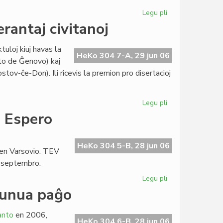
Legu pli
pri
Grass
rantaj civitanoj
en
la
tuloj kiuj havas la
junia
HeKo 304 7-A, 29 jun 06
ato de Ĝenovo) kaj
numero
ov-ĉe-Don). Ili ricevis la premion pro disertacioj
de
"Literatura
Foiro"
Legu pli
pri
Stipendio
o Espero
Lapenna
al
du
HeKo 304 5-B, 28 jun 06
 en Varsovio. TEV
esperantaj
a septembro.
civitanoj
Legu pli
pri
Baldaŭ
 unua paĝo
24a
sezono
anto
en 2006,
de
HeKo 304 6-B, 28 jun 06