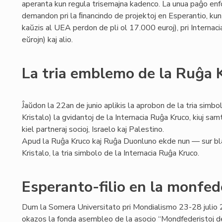
aperanta kun regula trisemajna kadenco. La unua paĝo enf
demandon pri la ﬁnancindo de projektoj en Esperantio, kun an
kaŭzis al UEA perdon de pli ol 17.000 euroj), pri Internac
eŭrojn) kaj alio.
La tria emblemo de la Ruĝa 
Ĵaŭdon la 22an de junio aplikis la aprobon de la tria simbo
Kristalo) la gvidantoj de la Internacia Ruĝa Kruco, kiuj s
kiel partneraj socioj, Israelo kaj Palestino.
Apud la Ruĝa Kruco kaj Ruĝa Duonluno ekde nun — sur bl
Kristalo, la tria simbolo de la Internacia Ruĝa Kruco.
Esperanto-filio en la monfe
Dum la Somera Universitato pri Mondialismo 23-28 juli
okazos la fonda asembleo de la asocio “Mondfederistoj de