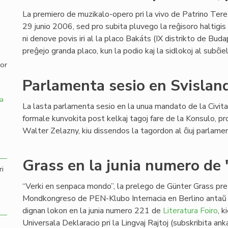
La premiero de muzikalo-opero pri la vivo de Patrino Tere
,
29 junio 2006, sed pro subita pluvego la reĝisoro haltigis
ni denove povis iri al la placo Bakáts (IX distrikto de Buda
preĝejo granda placo, kun la podio kaj la sidlokoj al subĉie
por
Parlamenta sesio en Svislan
a
La lasta parlamenta sesio en la unua mandato de la Civit
formale kunvokita post kelkaj tagoj fare de la Konsulo, pro
Walter Zelazny, kiu dissendos la tagordon al ĉiuj parlamen
Grass en la junia numero de 
ri
“Verki en senpaca mondo”, la prelego de Günter Grass pr
Mondkongreso de PEN-Klubo Internacia en Berlino antaŭ
dignan lokon en la junia numero 221 de
Literatura Foiro
, 
Universala Deklaracio pri la Lingvaj Rajtoj (subskribita an