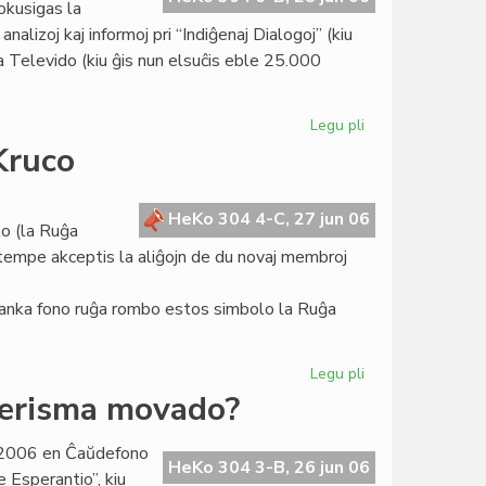
okusigas la
Teatro
alizoj kaj informoj pri “Indiĝenaj Dialogoj” (kiu
Espero
ia Televido (kiu ĝis nun elsuĉis eble 25.000
Legu pli
pri
Heroldo
Kruco
de
Esperanto
2089:
HeKo 304 4-C, 27 jun 06
lo (la Ruĝa
unua
amtempe akceptis la aliĝojn de du novaj membroj
paĝo
anka fono ruĝa rombo estos simbolo la Ruĝa
Legu pli
pri
La
derisma movado?
tria
emblemo
o 2006 en Ĉaŭdefono
de
HeKo 304 3-B, 26 jun 06
 Esperantio”, kiu