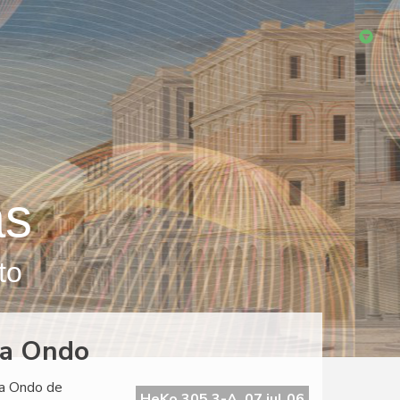
as
to
La Ondo
La Ondo de
HeKo 305 3-A, 07 jul 06