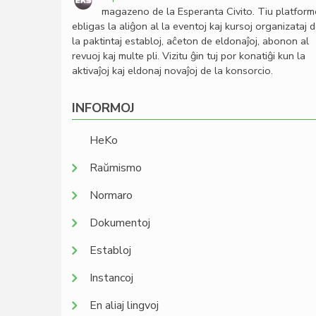
magazeno de la Esperanta Civito. Tiu platfor
ebligas la aliĝon al la eventoj kaj kursoj organizataj 
la paktintaj establoj, aĉeton de eldonaĵoj, abonon al
revuoj kaj multe pli. Vizitu ĝin tuj por konatiĝi kun la
aktivaĵoj kaj eldonaj novaĵoj de la konsorcio.
INFORMOJ
HeKo
Raŭmismo
Normaro
Dokumentoj
Establoj
Instancoj
En aliaj lingvoj