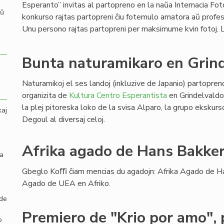
Esperanto” invitas al partopreno en la naŭa Internacia Fot
aŭ
konkurso rajtas partopreni ĉiu fotemulo amatora aŭ profes
Unu persono rajtas partopreni per maksimume kvin fotoj
Bunta naturamikaro en Grin
Naturamikoj el ses landoj (inkluzive de Japanio) partopre
organizita de
Kultura Centro Esperantista
en Grindelvaldo
la plej pitoreska loko de la svisa Alparo, la grupo eksku
kaj
Degoul al diversaj celoj.
Afrika agado de Hans Bakker
la
Gbeglo Koﬃ ĉiam mencias du agadojn: Afrika Agado de Ha
Agado de UEA en Afriko.
 de
Premiero de "Krio por amo", 
o