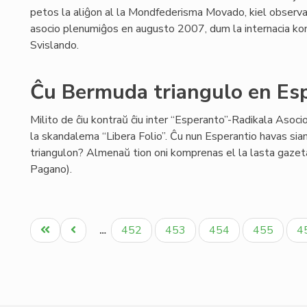
petos la aliĝon al la Mondfederisma Movado, kiel observa
asocio plenumiĝos en augusto 2007, dum la internacia kon
Svislando.
Ĉu Bermuda triangulo en Es
Milito de ĉiu kontraŭ ĉiu inter “Esperanto”-Radikala Asoci
la skandalema “Libera Folio”. Ĉu nun Esperantio havas si
triangulon? Almenaŭ tion oni komprenas el la lasta gazet
Pagano).
Pagination
Unua
Antaŭa
Paĝo
Paĝo
Paĝo
Paĝo
P
452
453
454
455
4
…
paĝo
paĝo