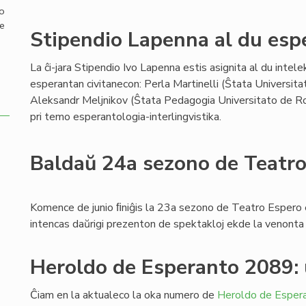
mo
de
Stipendio Lapenna al du espe
La ĉi-jara Stipendio Ivo Lapenna estis asignita al du intelek
esperantan civitanecon: Perla Martinelli (Ŝtata Universit
Aleksandr Meljnikov (Ŝtata Pedagogia Universitato de Rost
pri temo esperantologia-interlingvistika.
Baldaŭ 24a sezono de Teatr
Komence de junio ﬁniĝis la 23a sezono de Teatro Espero
intencas daŭrigi prezenton de spektakloj ekde la venont
Heroldo de Esperanto 2089:
Ĉiam en la aktualeco la oka numero de
Heroldo de Esper