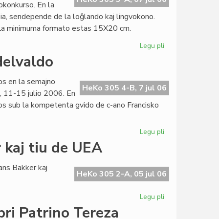
okonkurso. En la
ia, sendepende de la loĝlando kaj lingvokono.
. La minimuma formato estas 15X20 cm.
Legu pli
pri
Internacia
delvaldo
fotokonkurso
de
nos en la semajno
La
HeKo 305 4-B, 7 jul 06
, 11-15 julio 2006. En
Ondo
rsos sub la kompetenta gvido de c-ano Francisko
Legu pli
pri
Bunta
 kaj tiu de UEA
naturamikaro
en
ns Bakker kaj
Grindelvaldo
HeKo 305 2-A, 05 jul 06
Legu pli
pri
Afrika
pri Patrino Tereza
agado