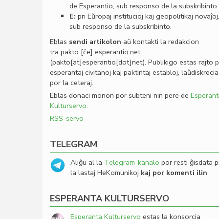
de Esperantio, sub responso de la subskribinto.
E:
pri Eŭropaj institucioj kaj geopolitikaj novaĵoj
sub responso de la subskribinto.
Eblas
sendi
artikolon
aŭ kontakti la redakcion
tra
pakto
[ĉe]
esperantio
.
net
(pakto[at]esperantio[dot]net)
. Publikigo estas rajto 
esperantaj civitanoj kaj paktintaj establoj, laŭdiskrecia
por la ceteraj.
Eblas donaci monon por subteni nin pere de
Esperant
Kulturservo
.
RSS-servo
TELEGRAM
Aliĝu al la
Telegram-kanalo
por resti ĝisdata p
la lastaj HeKomunikoj
kaj por komenti ilin
.
ESPERANTA KULTURSERVO
Esperanta Kulturservo
estas la konsorcia