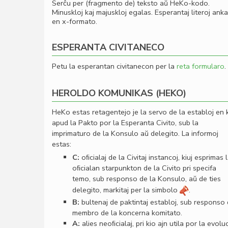
Serĉu per (fragmento de) teksto aŭ HeKo-kodo.
Minuskloj kaj majuskloj egalas. Esperantaj literoj ank
en x-formato.
ESPERANTA CIVITANECO
Petu la esperantan civitanecon per la
reta formularo
.
HEROLDO KOMUNIKAS (HEKO)
HeKo estas retagentejo je la servo de la establoj en 
apud la Pakto por la Esperanta Civito, sub la
imprimaturo de la Konsulo aŭ delegito. La informoj
estas:
C:
oﬁcialaj de la Civitaj instancoj, kiuj esprimas 
oﬁcialan starpunkton de la Civito pri specifa
temo, sub responso de la Konsulo, aŭ de ties
delegito, markitaj per la simbolo
.
B:
bultenaj de paktintaj establoj, sub responso
membro de la koncerna komitato.
A:
alies neoﬁcialaj, pri kio ajn utila por la evolu