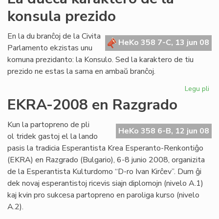
Ba
konsula prezido
rep
al
Cor
En la du branĉoj de la Civita
HeKo 358 7-C, 13 jun 08
Parlamento ekzistas unu
komuna prezidanto: la Konsulo. Sed la karaktero de tiu
prezido ne estas la sama en ambaŭ branĉoj.
Legu pli
pri
La
EKRA-2008 en Razgrado
du
ka
Kun la partopreno de pli
de
HeKo 358 6-B, 12 jun 08
ol tridek gastoj el la lando
la
pasis la tradicia Esperantista Krea Esperanto-Renkontiĝo
ko
(EKRA) en Razgrado (Bulgario), 6-8 junio 2008, organizita
pr
de la Esperantista Kulturdomo “D-ro Ivan Kirĉev”. Dum ĝi
dek novaj esperantistoj ricevis siajn diplomojn (nivelo A.1)
kaj kvin pro sukcesa partopreno en paroliga kurso (nivelo
A.2).