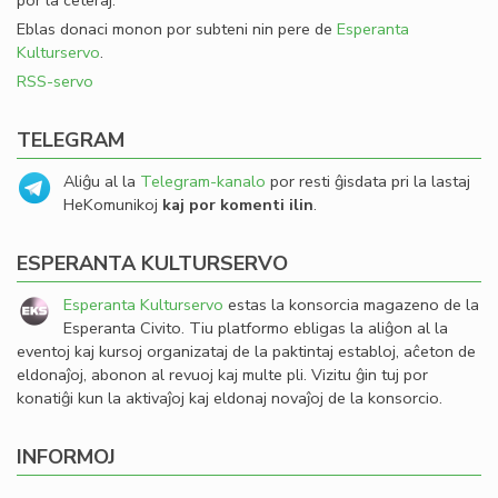
por la ceteraj.
Eblas donaci monon por subteni nin pere de
Esperanta
Kulturservo
.
RSS-servo
TELEGRAM
Aliĝu al la
Telegram-kanalo
por resti ĝisdata pri la lastaj
HeKomunikoj
kaj por komenti ilin
.
ESPERANTA KULTURSERVO
Esperanta Kulturservo
estas la konsorcia magazeno de la
Esperanta Civito. Tiu platformo ebligas la aliĝon al la
eventoj kaj kursoj organizataj de la paktintaj establoj, aĉeton de
eldonaĵoj, abonon al revuoj kaj multe pli. Vizitu ĝin tuj por
konatiĝi kun la aktivaĵoj kaj eldonaj novaĵoj de la konsorcio.
INFORMOJ