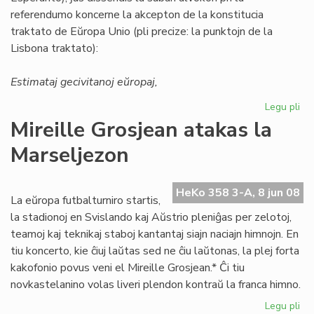
referendumo koncerne la akcepton de la konstitucia
traktato de Eŭropa Unio (pli precize: la punktojn de la
Lisbona traktato):
Estimataj gecivitanoj eŭropaj,
Legu pli
pri
ED
Mireille Grosjean atakas la
ma
Marseljezon
al
la
Li
HeKo 358 3-A, 8 jun 08
Tr
La eŭropa futbalturniro startis,
la stadionoj en Svislando kaj Aŭstrio pleniĝas per zelotoj,
teamoj kaj teknikaj staboj kantantaj siajn naciajn himnojn. En
tiu koncerto, kie ĉiuj laŭtas sed ne ĉiu laŭtonas, la plej forta
kakofonio povus veni el Mireille Grosjean.* Ĉi tiu
novkastelanino volas liveri plendon kontraŭ la franca himno.
Legu pli
pri