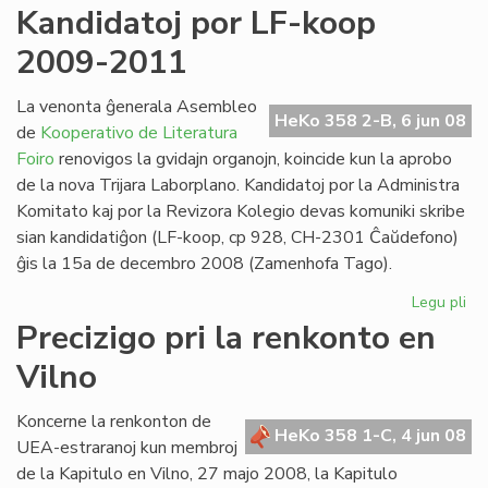
Mir
Kandidatoj por LF-koop
Gr
2009-2011
at
la
Ma
La venonta ĝenerala Asembleo
HeKo 358 2-B, 6 jun 08
de
Kooperativo de Literatura
Foiro
renovigos la gvidajn organojn, koincide kun la aprobo
de la nova Trijara Laborplano. Kandidatoj por la Administra
Komitato kaj por la Revizora Kolegio devas komuniki skribe
sian kandidatiĝon (LF-koop, cp 928, CH-2301 Ĉaŭdefono)
ĝis la 15a de decembro 2008 (Zamenhofa Tago).
Legu pli
pri
Ka
Precizigo pri la renkonto en
po
Vilno
LF-
ko
20
Koncerne la renkonton de
HeKo 358 1-C, 4 jun 08
20
UEA-estraranoj kun membroj
de la Kapitulo en Vilno, 27 majo 2008, la Kapitulo