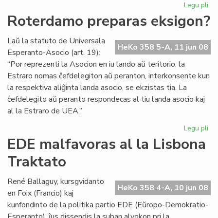
Legu pli
pri
EK
Roterdamo preparas eksigon?
20
en
Laŭ la statuto de Universala
Ra
HeKo 358 5-A, 11 jun 08
Esperanto-Asocio (art. 19):
“Por reprezenti la Asocion en iu lando aŭ teritorio, la
Estraro nomas ĉefdelegiton aŭ peranton, interkonsente kun
la respektiva aliĝinta landa asocio, se ekzistas tia. La
ĉefdelegito aŭ peranto respondecas al tiu landa asocio kaj
al la Estraro de UEA.”
Legu pli
pri
Ro
EDE malfavoras al la Lisbona
pr
Traktato
ek
René Ballaguy, kursgvidanto
HeKo 358 4-A, 10 jun 08
en Foix (Francio) kaj
kunfondinto de la politika partio EDE (Eŭropo-Demokratio-
Esperanto), ĵus dissendis la suban alvokon pri la