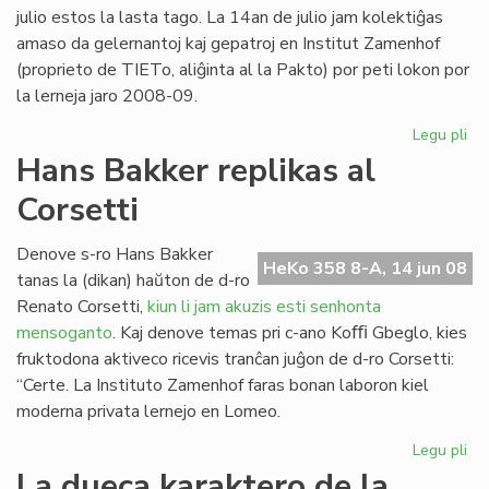
20
julio estos la lasta tago. La 14an de julio jam kolektiĝas
amaso da gelernantoj kaj gepatroj en Institut Zamenhof
(proprieto de TIETo, aliĝinta al la Pakto) por peti lokon por
la lerneja jaro 2008-09.
Legu pli
pri
Fin
Hans Bakker replikas al
de
Corsetti
la
ler
en
Denove s-ro Hans Bakker
HeKo 358 8-A, 14 jun 08
To
tanas la (dikan) haŭton de d-ro
Renato Corsetti,
kiun li jam akuzis esti senhonta
mensoganto
. Kaj denove temas pri c-ano Koﬃ Gbeglo, kies
fruktodona aktiveco ricevis tranĉan juĝon de d-ro Corsetti:
“Certe. La Instituto Zamenhof faras bonan laboron kiel
moderna privata lernejo en Lomeo.
Legu pli
pri
Ha
La dueca karaktero de la