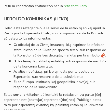
Petu la esperantan civitanecon per la
reta formularo
.
HEROLDO KOMUNIKAS (HEKO)
HeKo estas retagentejo je la servo de la establoj en kaj apud la
Pakto por la Esperanta Civito, sub la imprimaturo de la Konsulo
aŭ delegito. La informoj estas:
C:
oﬁcialaj de la Civitaj instancoj, kiuj esprimas la oﬁcialan
starpunkton de la Civito pri specifa temo, sub responso de
la Konsulo, aŭ de ties delegito, markitaj per la simbolo
.
B:
bultenaj de paktintaj establoj, sub responso de membro
de la koncerna komitato.
A:
alies neoﬁcialaj, pri kio ajn utila por la evoluo de
Esperantio, sub responso de la subskribinto.
E:
pri Eŭropaj institucioj kaj geopolitikaj novaĵoj, sub
responso de la subskribinto.
Eblas
sendi
artikolon
aŭ kontakti la redakcion tra
pakto
[ĉe]
esperantio
.
net
(pakto[at]esperantio[dot]net)
. Publikigo estas
rajto por esperantaj civitanoj kaj paktintaj establoj, laŭdiskrecia