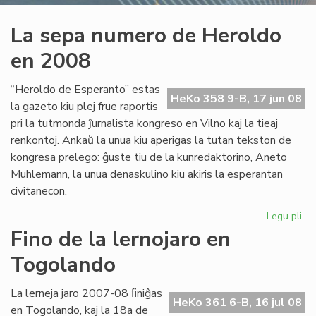
La sepa numero de Heroldo
en 2008
“Heroldo de Esperanto” estas
HeKo 358 9-B, 17 jun 08
la gazeto kiu plej frue raportis
pri la tutmonda ĵurnalista kongreso en Vilno kaj la tieaj
renkontoj. Ankaŭ la unua kiu aperigas la tutan tekston de
kongresa prelego: ĝuste tiu de la kunredaktorino, Aneto
Muhlemann, la unua denaskulino kiu akiris la esperantan
civitanecon.
Legu pli
pri
La
Fino de la lernojaro en
se
Togolando
nu
de
He
La lerneja jaro 2007-08 ﬁniĝas
HeKo 361 6-B, 16 jul 08
en
en Togolando, kaj la 18a de