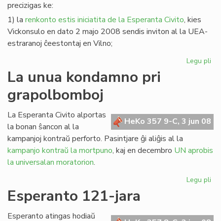
precizigas ke:
1) la
renkonto estis iniciatita de la Esperanta Civito
, kies
Vickonsulo en dato 2 majo 2008 sendis inviton al la UEA-
estraranoj ĉeestontaj en Vilno;
Legu pli
pri
Pre
La unua kondamno pri
pri
grapolbomboj
la
re
en
La Esperanta Civito alportas
HeKo 357 9-C, 3 jun 08
Vil
la bonan ŝancon al la
kampanjoj kontraŭ perforto. Pasintjare ĝi aliĝis al la
kampanjo kontraŭ la mortpuno
, kaj en decembro
UN aprobis
la universalan moratorion
.
Legu pli
pri
La
Esperanto 121-jara
un
ko
Esperanto atingas hodiaŭ