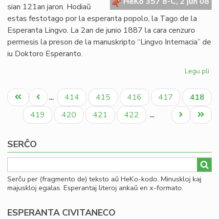
pri
HeKo 357 8-C, 2 jun 08
sian 121an jaron. Hodiaŭ
gr
estas festotago por la esperanta popolo, la Tago de la
Esperanta Lingvo. La 2an de junio 1887 la cara cenzuro
permesis la preson de la manuskripto “Lingvo Internacia” de
iu Doktoro Esperanto.
Legu pli
pri
Es
Pagination
12
Unua
Antaŭa
Paĝo
Paĝo
Paĝo
Paĝo
Aktual
414
415
416
417
418
…
jar
paĝo
paĝo
paĝo
Paĝo
Paĝo
Paĝo
Paĝo
Next
Last
419
420
421
422
…
page
page
SERĈO
Serĉu per (fragmento de) teksto aŭ HeKo-kodo. Minuskloj kaj
majuskloj egalas. Esperantaj literoj ankaŭ en x-formato.
ESPERANTA CIVITANECO