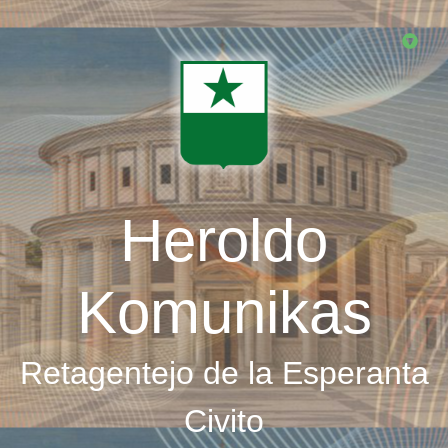
Skip
to
main
content
Heroldo
Komunikas
Retagentejo de la Esperanta
Civito