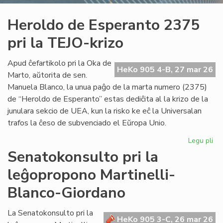
Heroldo de Esperanto 2375
pri la TEJO-krizo
Apud ĉefartikolo pri la Oka de
HeKo 905 4-B, 27 mar 26
Marto, aŭtorita de sen.
Manuela Blanco, la unua paĝo de la marta numero (2375)
de “Heroldo de Esperanto” estas dediĉita al la krizo de la
junulara sekcio de UEA, kun la risko ke eĉ la Universalan
trafos la ĉeso de subvenciado el Eŭropa Unio.
Legu pli
pri
He
Senatokonsulto pri la
de
leĝopropono Martinelli-
Es
23
Blanco-Giordano
pri
la
La Senatokonsulto pri la
TE
HeKo 905 3-C, 26 mar 26