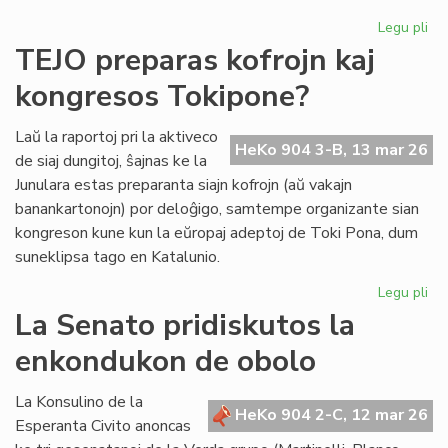
Legu pli
pri
Se
TEJO preparas kofrojn kaj
re
kongresos Tokipone?
un
ind
el
Laŭ la raportoj pri la aktiveco
HeKo 904 3-B, 13 mar 26
la
de siaj dungitoj, ŝajnas ke la
la
Junulara estas preparanta siajn kofrojn (aŭ vakajn
banankartonojn) por deloĝigo, samtempe organizante sian
kongreson kune kun la eŭropaj adeptoj de Toki Pona, dum
suneklipsa tago en Katalunio.
Legu pli
pri
TE
La Senato pridiskutos la
pr
enkondukon de obolo
kof
kaj
ko
La Konsulino de la
HeKo 904 2-C, 12 mar 26
To
Esperanta Civito anoncas