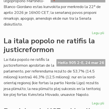
leĝopropono Martinelli-
kri
a
Blanco-Giordano estas kunvokita por merkredo la 22
de
aprilo 2026 je 16h00 CET; la senatanoj povos proponi
rimarkojn, apogojn, amendojn ekde nun tra la Senata
diskutlisto.
Legu pli
pri
Se
La itala popolo ne ratifis la
pri
justicreformon
la
le
Mar
La itala popolo ne ratiﬁs la
HeKo 905 2-E, 24 mar 26
Bl
justicreformon aprobitan de la
Gi
parlamento, per referenduma rezulto de 53,7% (14,5
milionoj) kontraŭ 46,3% (12,5 milionoj): nur en la nord-
orientaj regionoj (kie fortas la partio Norda Ligo) rezultis
jesa plimulto; la nea plimulto plej sukcesis en la teritorioj
kie plej fortas Kvinstela Movado, unuavice Napolo.
Legu pli
pri
La