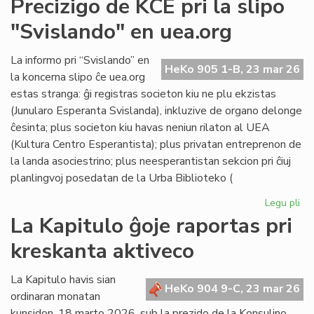
Precizigo de KCE pri la slipo
ita
"Svislando" en uea.org
po
ne
rat
La informo pri “Svislando” en
HeKo 905 1-B, 23 mar 26
la
la koncerna slipo ĉe uea.org
jus
estas stranga: ĝi registras societon kiu ne plu ekzistas
(Junularo Esperanta Svislanda), inkluzive de organo delonge
ĉesinta; plus societon kiu havas neniun rilaton al UEA
(Kultura Centro Esperantista); plus privatan entreprenon de
la landa asociestrino; plus neesperantistan sekcion pri ĉiuj
planlingvoj posedatan de la Urba Biblioteko (
Legu pli
pri
Pre
La Kapitulo ĝoje raportas pri
de
kreskanta aktiveco
KC
pri
la
La Kapitulo havis sian
HeKo 904 9-C, 23 mar 26
sli
ordinaran monatan
"S
kunsidon, 18 marto 2026, sub la prezido de la Konsulino,