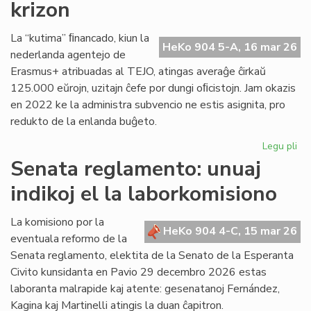
krizon
en
Pa
La “kutima” ﬁnancado, kiun la
HeKo 904 5-A, 16 mar 26
nederlanda agentejo de
Erasmus+ atribuadas al TEJO, atingas averaĝe ĉirkaŭ
125.000 eŭrojn, uzitajn ĉefe por dungi oﬁcistojn. Jam okazis
en 2022 ke la administra subvencio ne estis asignita, pro
redukto de la enlanda buĝeto.
Legu pli
pri
TE
Senata reglamento: unuaj
alf
indikoj el la laborkomisiono
fi
kri
La komisiono por la
HeKo 904 4-C, 15 mar 26
eventuala reformo de la
Senata reglamento, elektita de la Senato de la Esperanta
Civito kunsidanta en Pavio 29 decembro 2026 estas
laboranta malrapide kaj atente: gesenatanoj Fernández,
Kagina kaj Martinelli atingis la duan ĉapitron.