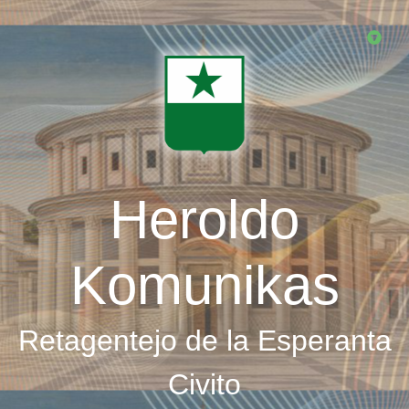
Skip
to
main
content
Heroldo
Komunikas
Retagentejo de la Esperanta
Civito