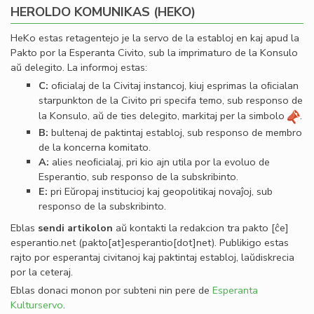
HEROLDO KOMUNIKAS (HEKO)
HeKo estas retagentejo je la servo de la establoj en kaj apud la
Pakto por la Esperanta Civito, sub la imprimaturo de la Konsulo
aŭ delegito. La informoj estas:
C:
oﬁcialaj de la Civitaj instancoj, kiuj esprimas la oﬁcialan
starpunkton de la Civito pri specifa temo, sub responso de
la Konsulo, aŭ de ties delegito, markitaj per la simbolo
.
B:
bultenaj de paktintaj establoj, sub responso de membro
de la koncerna komitato.
A:
alies neoﬁcialaj, pri kio ajn utila por la evoluo de
Esperantio, sub responso de la subskribinto.
E:
pri Eŭropaj institucioj kaj geopolitikaj novaĵoj, sub
responso de la subskribinto.
Eblas
sendi
artikolon
aŭ kontakti la redakcion tra
pakto
[ĉe]
esperantio
.
net
(pakto[at]esperantio[dot]net)
. Publikigo estas
rajto por esperantaj civitanoj kaj paktintaj establoj, laŭdiskrecia
por la ceteraj.
Eblas donaci monon por subteni nin pere de
Esperanta
Kulturservo
.