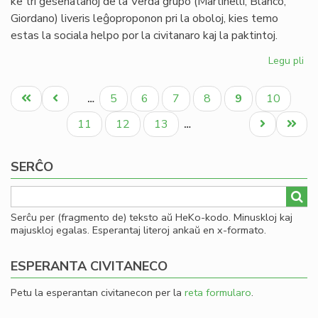
ke tri gesenatanoj de la Verda grupo (Martinelli, Blanco,
Giordano) liveris leĝoproponon pri la oboloj, kies temo
estas la sociala helpo por la civitanaro kaj la paktintoj.
Legu pli
pri
La
Pagination
Se
Unua
Antaŭa
Paĝo
Paĝo
Paĝo
Paĝo
Aktuala
Paĝo
5
6
7
8
9
10
…
pri
paĝo
paĝo
paĝo
la
Paĝo
Paĝo
Paĝo
Next
Last
11
12
13
…
en
page
page
de
SERĈO
ob
Serĉu per (fragmento de) teksto aŭ HeKo-kodo. Minuskloj kaj
majuskloj egalas. Esperantaj literoj ankaŭ en x-formato.
ESPERANTA CIVITANECO
Petu la esperantan civitanecon per la
reta formularo
.