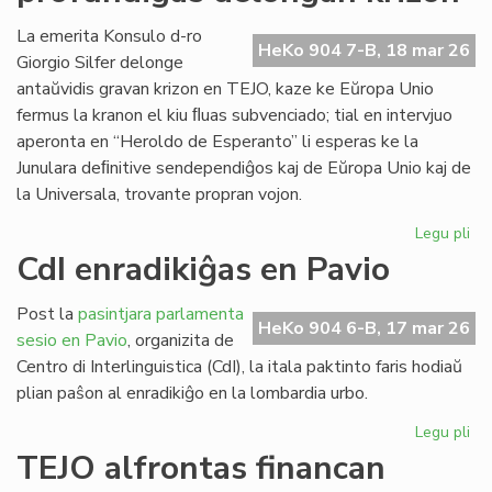
ob
kr
La emerita Konsulo d-ro
HeKo 904 7-B, 18 mar 26
bo
Giorgio Silfer delonge
kap
antaŭvidis gravan krizon en TEJO, kaze ke Eŭropa Unio
fermus la kranon el kiu ﬂuas subvenciado; tial en intervjuo
aperonta en “Heroldo de Esperanto” li esperas ke la
Junulara deﬁnitive sendependiĝos kaj de Eŭropa Unio kaj de
la Universala, trovante propran vojon.
Legu pli
pri
EU
CdI enradikiĝas en Pavio
ma
pr
Post la
pasintjara parlamenta
de
HeKo 904 6-B, 17 mar 26
sesio en Pavio
, organizita de
kri
Centro di Interlinguistica (CdI), la itala paktinto faris hodiaŭ
plian paŝon al enradikiĝo en la lombardia urbo.
Legu pli
pri
CdI
TEJO alfrontas financan
enr