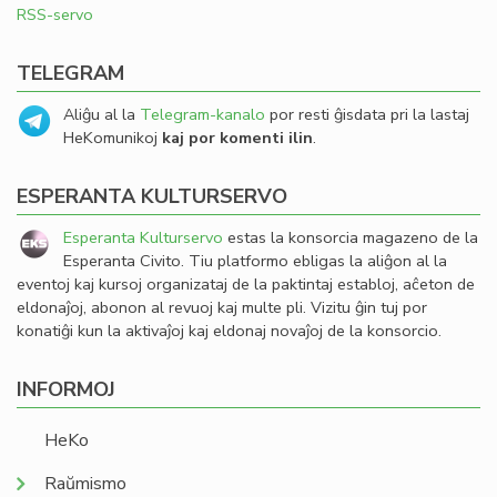
RSS-servo
TELEGRAM
Aliĝu al la
Telegram-kanalo
por resti ĝisdata pri la lastaj
HeKomunikoj
kaj por komenti ilin
.
ESPERANTA KULTURSERVO
Esperanta Kulturservo
estas la konsorcia magazeno de la
Esperanta Civito. Tiu platformo ebligas la aliĝon al la
eventoj kaj kursoj organizataj de la paktintaj establoj, aĉeton de
eldonaĵoj, abonon al revuoj kaj multe pli. Vizitu ĝin tuj por
konatiĝi kun la aktivaĵoj kaj eldonaj novaĵoj de la konsorcio.
INFORMOJ
HeKo
Raŭmismo