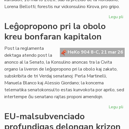
en
Lorena Bellotti; forestis nur vickonsulino Kirova, pro gripo.
ue
Legu pli
pri
La
Leĝopropono pri la obolo
Kap
kreu bonfaran kapitalon
ĝo
ra
pri
Post la reglamenta
HeKo 904 8-C, 21 mar 26
kr
dektaga atendo post la
akt
anonco al la Senato, la Konsulino anoncas tra la Civita
organo la liveron de leĝopropono pri la obolo kaj zakato,
subskribita de tri Verdaj senatanoj: Perla Martinelli,
Manuela Blanco kaj Alessio Giordano; la koncerna
telematika senatokonsulto estas kunvokota por aprilo, sed
intertempe ĉiu senatano rajtas proponi amendojn.
Legu pli
pri
Le
EU-malsubvenciado
pri
profundigas delongan krizon
la