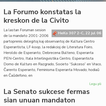
La Forumo konstatas la
kreskon de la Civito
La lastan Foruman sesion
HeKo 307 2-C, 22 jul 06
de la mandato 2001-2006
partoprenis delegitoj kaj observantoj de Kultura Centro
Esperantista, LF-koop, la redakcioj de Literatura Foiro,
Heroldo de Esperanto, Debrecena Bulteno, Esperanta
PEN-Centro, Itala Interlingvistika Centro, Esperantista
Domo de Kulturo en Razgrado, Societo “Sukceso” en Vraco,
Ĉarento Esperanto, Feminisma Esperanta Movado, hodiaŭ
en Ĉaŭdefono, en
Legu pli
pri
La
La Senato sukcese fermas
Fo
sian unuan mandaton
ko
la