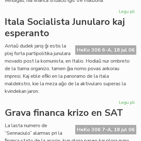
vendiĝas, nia ﬁnanca situacio iĝis tre malbona.
Legu pli
pri
Gr
Itala Socialista Junularo kaj
fi
esperanto
kri
en
Se
Antaŭ dudek jaroj ĝi estis la
HeKo 306 6-A, 18 jul 06
As
plej forta partipolitika junulara
Tu
movado post la komunista, en Italio. Hodiaŭ nur ombreto
de la tiama organizo, tamen ĝia nomo povas ankorau
impresi. Kaj eble eﬁki en la panoramo de la itala
maldekstro, kie la meza aĝo de la aktivularo superas la
kvindekan jaron.
Legu pli
pri
Ita
Grava financa krizo en SAT
Soc
Jun
La lasta numero de
kaj
HeKo 306 7-A, 18 jul 06
“Sennaciulo” alarmas pri la
es
ﬁnanca stato de la asocio, kun glora paseo kaj plora nuno,