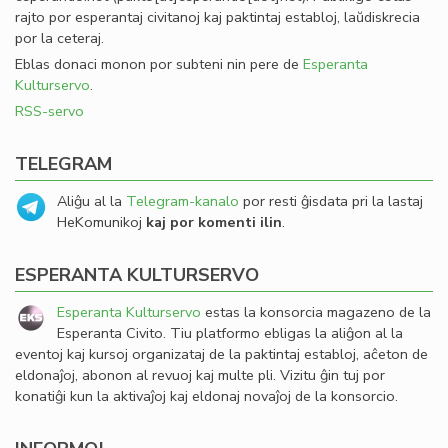
rajto por esperantaj civitanoj kaj paktintaj establoj, laŭdiskrecia
por la ceteraj.
Eblas donaci monon por subteni nin pere de
Esperanta
Kulturservo
.
RSS-servo
TELEGRAM
Aliĝu al la
Telegram-kanalo
por resti ĝisdata pri la lastaj
HeKomunikoj
kaj por komenti ilin
.
ESPERANTA KULTURSERVO
Esperanta Kulturservo
estas la konsorcia magazeno de la
Esperanta Civito. Tiu platformo ebligas la aliĝon al la
eventoj kaj kursoj organizataj de la paktintaj establoj, aĉeton de
eldonaĵoj, abonon al revuoj kaj multe pli. Vizitu ĝin tuj por
konatiĝi kun la aktivaĵoj kaj eldonaj novaĵoj de la konsorcio.