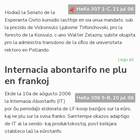
kr
HeKo 307 1-C, 21 jul 06
de
Hodiaŭ la Senato de la
la
Esperanta Civito kunsidis lastfoje en sia unua mandato, sub
Civ
la prezido de Vickonsulo Ljubomir Trifonchovski, pro la
foresto de la Konsulo, c-ano Walter Zelazny, subite okupita
pro la administra transdono de la oﬁco de universitata
rektoro en Pollando.
Legu pli
pri
La
Internacia abontarifo ne plu
Se
en frankoj
su
fe
sia
Ekde la 10a de aŭgusto 2006
HeKo 306 9-B, 20 jul 06
un
la Internacia Abontarifo (IT)
ma
por ĉiu periodaĵo eldonata de LF-koop baziĝos sur la eŭro,
kaj ne plu sur la svisa franko. Samtempe okazos adaptigo
de IT al la sendo- kaj produktokostoj, post kelkjara
stabileco laŭ la eŭrotarifo.