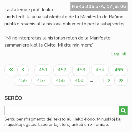
Ma
HeKo 306 5-A, 17 jul 06
de
Lastatempe prof. Jouko
Ra
Lindstedt, la unua subskribinto de la Manifesto de Raŭmo,
publike revenis al la historia dokumento per la subaj vortoj:
“Mi ne interpretas la historian rolon de la Manifesto
sammaniere kiel la Civito. Mi citu min mem:”
Legu pli
pri
La
Pagination
"er
Unua
Antaŭa
Paĝo
Paĝo
Paĝo
Paĝo
Aktual
451
452
453
454
455
…
en
paĝo
paĝo
paĝo
la
Paĝo
Paĝo
Paĝo
Paĝo
Next
Last
456
457
458
459
…
Ma
page
page
de
SERĈO
Ra
Serĉu per (fragmento de) teksto aŭ HeKo-kodo. Minuskloj kaj
majuskloj egalas. Esperantaj literoj ankaŭ en x-formato.