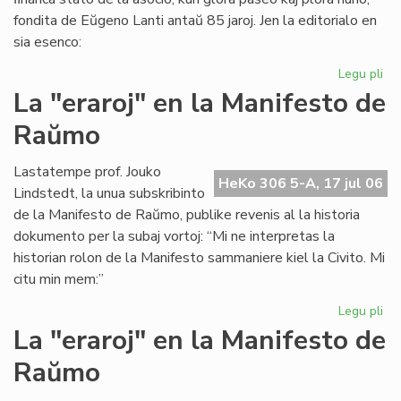
fondita de Eŭgeno Lanti antaŭ 85 jaroj. Jen la editorialo en
sia esenco:
Legu pli
pri
Gr
La "eraroj" en la Manifesto de
fi
Raŭmo
kri
en
SA
Lastatempe prof. Jouko
HeKo 306 5-A, 17 jul 06
Lindstedt, la unua subskribinto
de la Manifesto de Raŭmo, publike revenis al la historia
dokumento per la subaj vortoj: “Mi ne interpretas la
historian rolon de la Manifesto sammaniere kiel la Civito. Mi
citu min mem:”
Legu pli
pri
La
La "eraroj" en la Manifesto de
"er
Raŭmo
en
la