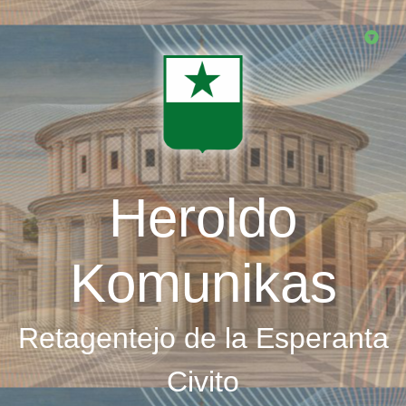
Skip
to
main
content
Heroldo
Komunikas
Retagentejo de la Esperanta
Civito