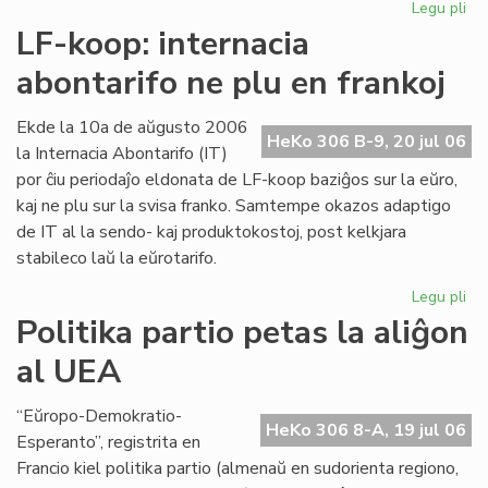
Legu pli
pri
Int
LF-koop: internacia
abo
abontarifo ne plu en frankoj
ne
plu
en
Ekde la 10a de aŭgusto 2006
HeKo 306 B-9, 20 jul 06
fra
la Internacia Abontarifo (IT)
por ĉiu periodaĵo eldonata de LF-koop baziĝos sur la eŭro,
kaj ne plu sur la svisa franko. Samtempe okazos adaptigo
de IT al la sendo- kaj produktokostoj, post kelkjara
stabileco laŭ la eŭrotarifo.
Legu pli
pri
LF-
Politika partio petas la aliĝon
ko
al UEA
int
abo
ne
“Eŭropo-Demokratio-
HeKo 306 8-A, 19 jul 06
plu
Esperanto”, registrita en
en
Francio kiel politika partio (almenaŭ en sudorienta regiono,
fra