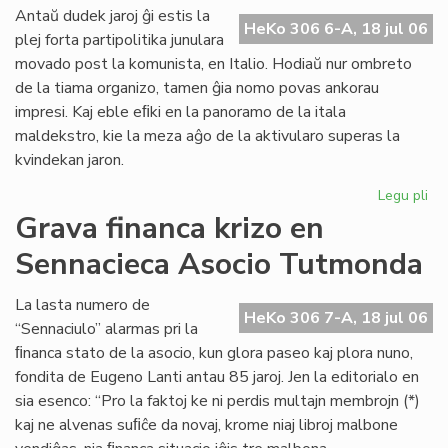
ali
Antaŭ dudek jaroj ĝi estis la
HeKo 306 6-A, 18 jul 06
al
plej forta partipolitika junulara
UE
movado post la komunista, en Italio. Hodiaŭ nur ombreto
de la tiama organizo, tamen ĝia nomo povas ankorau
impresi. Kaj eble eﬁki en la panoramo de la itala
maldekstro, kie la meza aĝo de la aktivularo superas la
kvindekan jaron.
Legu pli
pri
Ita
Grava financa krizo en
soc
Sennacieca Asocio Tutmonda
jun
kaj
es
La lasta numero de
HeKo 306 7-A, 18 jul 06
“Sennaciulo” alarmas pri la
ﬁnanca stato de la asocio, kun glora paseo kaj plora nuno,
fondita de Eugeno Lanti antau 85 jaroj. Jen la editorialo en
sia esenco: “Pro la faktoj ke ni perdis multajn membrojn (*)
kaj ne alvenas suﬁĉe da novaj, krome niaj libroj malbone