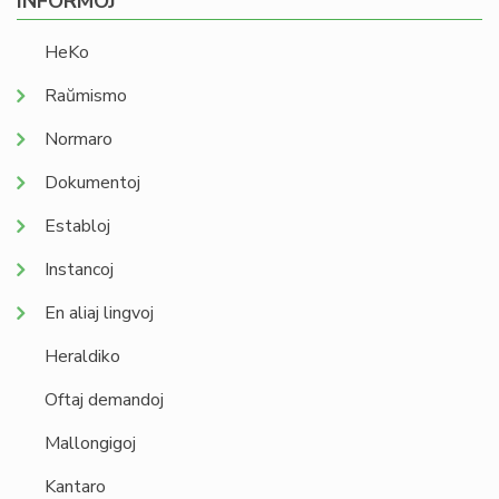
INFORMOJ
HeKo
Raŭmismo
Normaro
Dokumentoj
Establoj
Instancoj
En aliaj lingvoj
Heraldiko
Oftaj demandoj
Mallongigoj
Kantaro