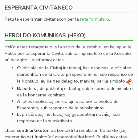
ESPERANTA CIVITANECO
Petu la esperantan civitanecon per la
reta formularo
.
HEROLDO KOMUNIKAS (HEKO)
HeKo estas retagentejo je la servo de la establoj en kaj apud la
Pakto por la Esperanta Civito, sub la imprimaturo de la Konsulo
aŭ delegito. La informoj estas:
C:
oﬁcialaj de la Civitaj instancoj, kiuj esprimas la oﬁcialan
starpunkton de la Civito pri specifa temo, sub responso de
la Konsulo, aŭ de ties delegito, markitaj per la simbolo
.
B:
bultenaj de paktintaj establoj, sub responso de membro
de la koncerna komitato.
A:
alies neoﬁcialaj, pri kio ajn utila por la evoluo de
Esperantio, sub responso de la subskribinto.
E:
pri Eŭropaj institucioj kaj geopolitikaj novaĵoj, sub
responso de la subskribinto.
Eblas
sendi
artikolon
aŭ kontakti la redakcion tra
pakto
[ĉe]
esperantio
.
net
(pakto[at]esperantio[dot]net)
. Publikigo estas