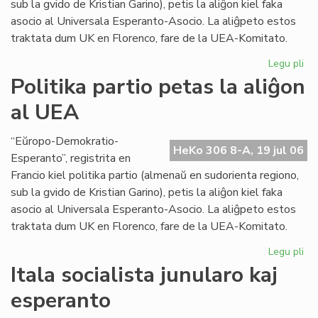
sub la gvido de Kristian Garino), petis la aliĝon kiel faka
asocio al Universala Esperanto-Asocio. La aliĝpeto estos
traktata dum UK en Florenco, fare de la UEA-Komitato.
Legu pli
pri
Pol
Politika partio petas la aliĝon
par
al UEA
pe
la
ali
“Eŭropo-Demokratio-
HeKo 306 8-A, 19 jul 06
al
Esperanto”, registrita en
UE
Francio kiel politika partio (almenaŭ en sudorienta regiono,
sub la gvido de Kristian Garino), petis la aliĝon kiel faka
asocio al Universala Esperanto-Asocio. La aliĝpeto estos
traktata dum UK en Florenco, fare de la UEA-Komitato.
Legu pli
pri
Pol
Itala socialista junularo kaj
par
esperanto
pe
la