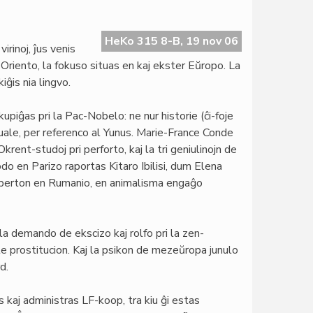
HeKo 315 8-B, 19 nov 06
irinoj, ĵus venis
Oriento, la fokuso situas en kaj ekster Eŭropo. La
ĝis nia lingvo.
piĝas pri la Pac-Nobelo: ne nur historie (ĉi-foje
uale, per referenco al Yunus. Marie-France Conde
krent-studoj pri perforto, kaj la tri geniulinojn de
odo en Parizo raportas Kitaro Ibilisi, dum Elena
 sperton en Rumanio, en animalisma engaĝo
 la demando de ekscizo kaj rolfo pri la zen-
te prostitucion. Kaj la psikon de mezeŭropa junulo
d.
aj administras LF-koop, tra kiu ĝi estas