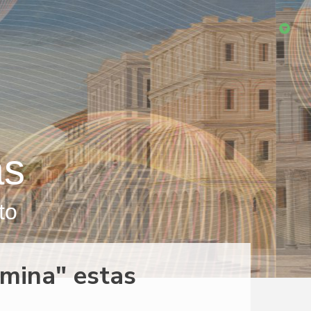
as
to
emina" estas