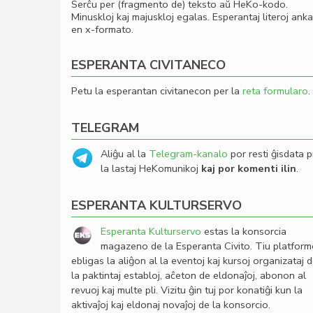
Serĉu per (fragmento de) teksto aŭ HeKo-kodo.
Minuskloj kaj majuskloj egalas. Esperantaj literoj ank
en x-formato.
ESPERANTA CIVITANECO
Petu la esperantan civitanecon per la
reta formularo
.
TELEGRAM
Aliĝu al la
Telegram-kanalo
por resti ĝisdata p
la lastaj HeKomunikoj
kaj por komenti ilin
.
ESPERANTA KULTURSERVO
Esperanta Kulturservo
estas la konsorcia
magazeno de la Esperanta Civito. Tiu platfor
ebligas la aliĝon al la eventoj kaj kursoj organizataj 
la paktintaj establoj, aĉeton de eldonaĵoj, abonon al
revuoj kaj multe pli. Vizitu ĝin tuj por konatiĝi kun la
aktivaĵoj kaj eldonaj novaĵoj de la konsorcio.