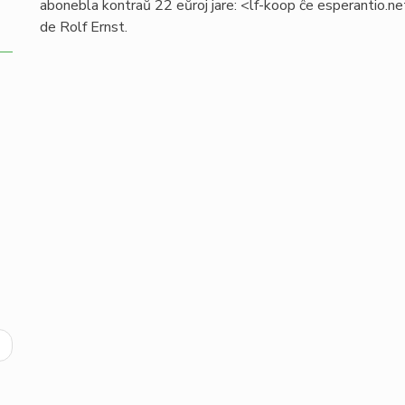
abonebla kontraŭ 22 eŭroj jare: <lf-koop ĉe esperantio.net
de Rolf Ernst.
ext
age