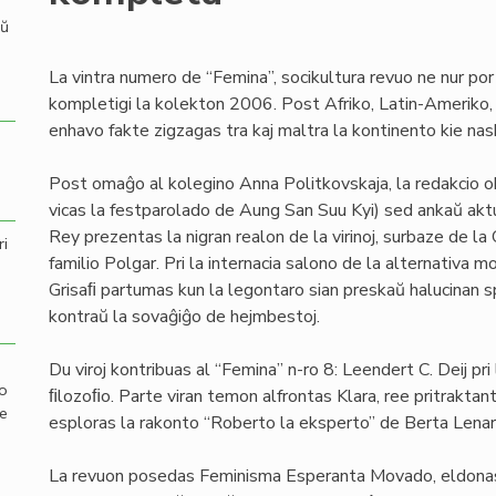
aŭ
La vintra numero de “Femina”, socikultura revuo ne nur por v
kompletigi la kolekton 2006. Post Afriko, Latin-Ameriko, 
enhavo fakte zigzagas tra kaj maltra la kontinento kie naski
Post omaĝo al kolegino Anna Politkovskaja, la redakcio oku
vicas la festparolado de Aung San Suu Kyi) sed ankaŭ akt
Rey prezentas la nigran realon de la virinoj, surbaze de la O
ri
familio Polgar. Pri la internacia salono de la alternativa m
Grisaﬁ partumas kun la legontaro sian preskaŭ halucinan
kontraŭ la sovaĝiĝo de hejmbestoj.
Du viroj kontribuas al “Femina” n-ro 8: Leendert C. Deij pri
mo
ﬁlozoﬁo. Parte viran temon alfrontas Klara, ree pritraktan
de
esploras la rakonto “Roberto la eksperto” de Berta Lenar
La revuon posedas Feminisma Esperanta Movado, eldonas k