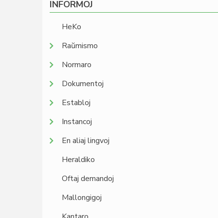
INFORMOJ
HeKo
Raŭmismo
Normaro
Dokumentoj
Establoj
Instancoj
En aliaj lingvoj
Heraldiko
Oftaj demandoj
Mallongigoj
Kantaro