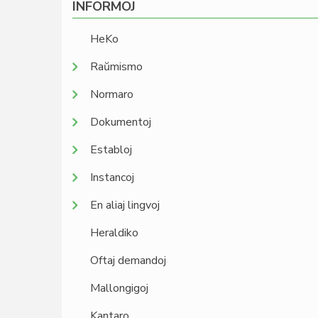
INFORMOJ
HeKo
Raŭmismo
Normaro
Dokumentoj
Establoj
Instancoj
En aliaj lingvoj
Heraldiko
Oftaj demandoj
Mallongigoj
Kantaro