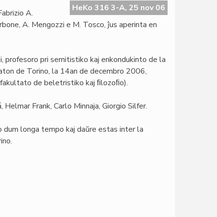
HeKo 316 3-A, 25 nov 06
Fabrizio A.
orbone, A. Mengozzi e M. Tosco, ĵus aperinta en
i, profesoro pri semitistiko kaj enkondukinto de la
sitaton de Torino, la 14an de decembro 2006,
fakultato de beletristiko kaj ﬁlozoﬁo).
 Helmar Frank, Carlo Minnaja, Giorgio Silfer.
o dum longa tempo kaj daŭre estas inter la
ino.