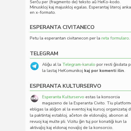
Serĉu per (fragmento de) teksto aŭ HeKo-kodo.
Minuskloj kaj majuskloj egalas. Esperantaj literoj ank
en x-formato.
ESPERANTA CIVITANECO
Petu la esperantan civitanecon per la
reta formularo
.
TELEGRAM
Aliĝu al la
Telegram-kanalo
por resti ĝisdata p
la lastaj HeKomunikoj
kaj por komenti ilin
.
ESPERANTA KULTURSERVO
Esperanta Kulturservo
estas la konsorcia
magazeno de la Esperanta Civito. Tiu platfor
ebligas la aliĝon al la eventoj kaj kursoj organizataj 
la paktintaj establoj, aĉeton de eldonaĵoj, abonon al
revuoj kaj multe pli. Vizitu ĝin tuj por konatiĝi kun la
aktivaĵoj kaj eldonaj novaĵoj de la konsorcio.