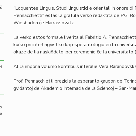
aŭ
“Loquentes Linguis. Studi linguistici e orientali in onore di 
Pennacchietti” estas la gratula verko redaktita de P.G. B
Wiesbaden ĉe Harrassowitz.
La verko estos formale liverita al Fabrizio A. Pennacchiett
kurso pri interlingvistiko kaj esperantologio en la univer
okaze de lia naskiĝdato, per ceremonio ĉe la universitato (
Al la impona volumo kontribuis interalie Vera Barandovská,
ri
Prof. Pennacchietti prezidis la esperanto-grupon de Torin
gvidantoj de Akademio Internacia de la Sciencoj – San-Mar
mo
de