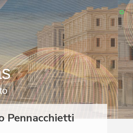
as
to
o Pennacchietti