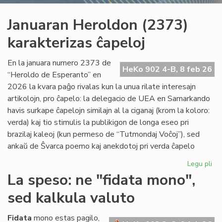
Januaran Heroldon (2373)
karakterizas ĉapeloj
En la januara numero 2373 de
HeKo 902 4-B, 8 feb 26
“Heroldo de Esperanto” en
2026 la kvara paĝo rivalas kun la unua rilate interesajn
artikolojn, pro ĉapelo: la delegacio de UEA en Samarkando
havis surkape ĉapelojn similajn al la ciganaj (krom la koloro:
verda) kaj tio stimulis la publikigon de longa eseo pri
brazilaj kaleoj (kun permeso de “Tutmondaj Voĉoj”), sed
ankaŭ de Ŝvarca poemo kaj anekdotoj pri verda ĉapelo
Legu pli
pri
Ja
La speso: ne "fidata mono",
He
sed kalkula valuto
(2
kar
ĉap
Fidata
mono estas pagilo,