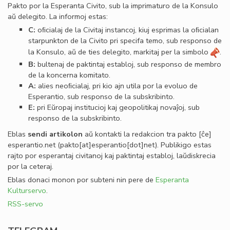
Pakto por la Esperanta Civito, sub la imprimaturo de la Konsulo
aŭ delegito. La informoj estas:
C:
oﬁcialaj de la Civitaj instancoj, kiuj esprimas la oﬁcialan
starpunkton de la Civito pri specifa temo, sub responso de
la Konsulo, aŭ de ties delegito, markitaj per la simbolo
.
B:
bultenaj de paktintaj establoj, sub responso de membro
de la koncerna komitato.
A:
alies neoﬁcialaj, pri kio ajn utila por la evoluo de
Esperantio, sub responso de la subskribinto.
E:
pri Eŭropaj institucioj kaj geopolitikaj novaĵoj, sub
responso de la subskribinto.
Eblas
sendi
artikolon
aŭ kontakti la redakcion tra
pakto
[ĉe]
esperantio
.
net
(pakto[at]esperantio[dot]net)
. Publikigo estas
rajto por esperantaj civitanoj kaj paktintaj establoj, laŭdiskrecia
por la ceteraj.
Eblas donaci monon por subteni nin pere de
Esperanta
Kulturservo
.
RSS-servo