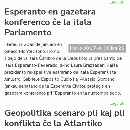
Legu pli
pri
EIE
Esperanto en gazetara
ku
konferenco ĉe la itala
pri
lit
Parlamento
fin
de
Hieraŭ la 29an de januaro en
la
HeKo 901 7-A, 30 jan 26
palaco Montecitorio, Romo,
un
se
sidejo de la itala Ĉambro de la Deputitoj, la prezidanto de
Itala Esperanto-Federacio, d-ino Laura Brazzabeni, kaj la
prezidanto rekspektive estrarano de Itala Esperantista
Junularo, Gabriele Esposito Guido kaj Alessio Giordano
(ankaŭ senatano de la Esperanta Civito), prelegis en
gazetara konferenco pri “Esperanto en la nuntempa socio.
Legu pli
pri
Es
Geopolitika scenaro pli kaj pli
en
konflikta ĉe la Atlantiko
ga
ko