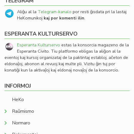
TELEGRAM
Aliĝu al la
Telegram-kanalo
por resti ĝisdata pri la lastaj
HeKomunikoj
kaj por komenti ilin
.
ESPERANTA KULTURSERVO
Esperanta Kulturservo
estas la konsorcia magazeno de la
Esperanta Civito. Tiu platformo ebligas la aliĝon al la
eventoj kaj kursoj organizataj de la paktintaj establoj, aĉeton de
eldonaĵoj, abonon al revuoj kaj multe pli. Vizitu ĝin tuj por
konatiĝi kun la aktivaĵoj kaj eldonaj novaĵoj de la konsorcio.
INFORMOJ
HeKo
Raŭmismo
Normaro