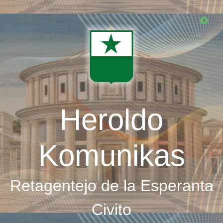
Skip
to
main
content
Heroldo
Komunikas
Retagentejo de la Esperanta
Civito