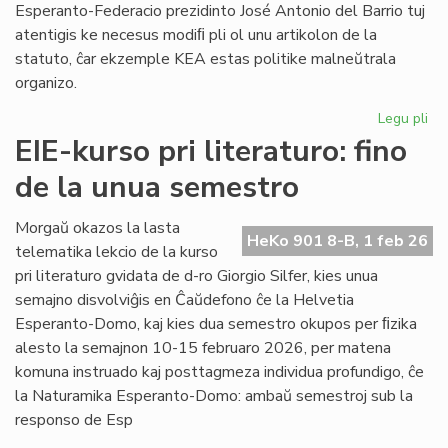
Esperanto-Federacio prezidinto José Antonio del Barrio tuj
atentigis ke necesus modiﬁ pli ol unu artikolon de la
statuto, ĉar ekzemple KEA estas politike malneŭtrala
organizo.
Legu pli
pri
Ba
EIE-kurso pri literaturo: fino
kaj
de la unua semestro
Ma
ten
en
Morgaŭ okazos la lasta
HeKo 901 8-B, 1 feb 26
la
telematika lekcio de la kurso
Un
pri literaturo gvidata de d-ro Giorgio Silfer, kies unua
semajno disvolviĝis en Ĉaŭdefono ĉe la Helvetia
Esperanto-Domo, kaj kies dua semestro okupos per ﬁzika
alesto la semajnon 10-15 februaro 2026, per matena
komuna instruado kaj posttagmeza individua profundigo, ĉe
la Naturamika Esperanto-Domo: ambaŭ semestroj sub la
responso de Esp