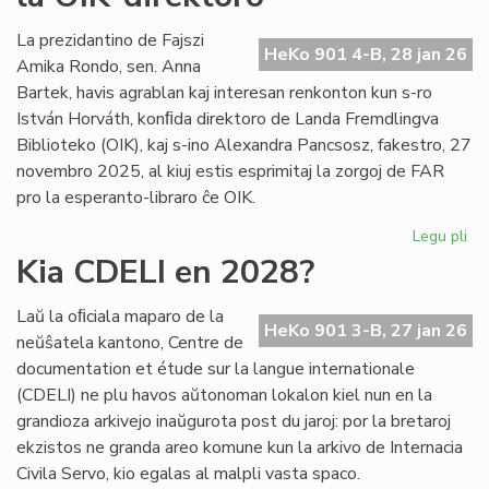
int
tiel
La prezidantino de Fajszi
HeKo 901 4-B, 28 jan 26
en
Amika Rondo, sen. Anna
Ro
Bartek, havis agrablan kaj interesan renkonton kun s-ro
István Horváth, konﬁda direktoro de Landa Fremdlingva
Biblioteko (OIK), kaj s-ino Alexandra Pancsosz, fakestro, 27
novembro 2025, al kiuj estis esprimitaj la zorgoj de FAR
pro la esperanto-libraro ĉe OIK.
Legu pli
pri
Gr
Kia CDELI en 2028?
re
de
Laŭ la oﬁciala maparo de la
FA
HeKo 901 3-B, 27 jan 26
neŭŝatela kantono, Centre de
ku
documentation et étude sur la langue internationale
la
(CDELI) ne plu havos aŭtonoman lokalon kiel nun en la
OI
grandioza arkivejo inaŭgurota post du jaroj: por la bretaroj
dir
ekzistos ne granda areo komune kun la arkivo de Internacia
Civila Servo, kio egalas al malpli vasta spaco.