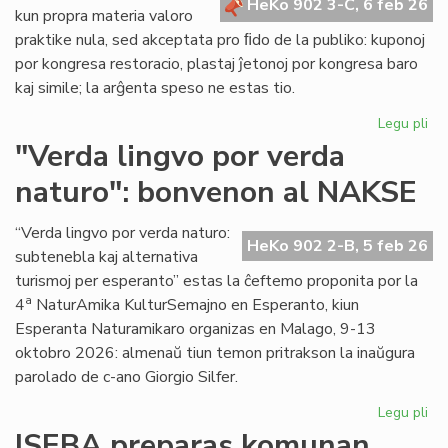
HeKo 902 3-C, 6 feb 26
kun propra materia valoro
praktike nula, sed akceptata pro ﬁdo de la publiko: kuponoj
por kongresa restoracio, plastaj ĵetonoj por kongresa baro
kaj simile; la arĝenta speso ne estas tio.
Legu pli
pri
La
"Verda lingvo por verda
sp
naturo": bonvenon al NAKSE
ne
"fi
mo
“Verda lingvo por verda naturo:
HeKo 902 2-B, 5 feb 26
se
subtenebla kaj alternativa
kal
turismoj per esperanto” estas la ĉeftemo proponita por la
val
a
4
NaturAmika KulturSemajno en Esperanto, kiun
Esperanta Naturamikaro organizas en Malago, 9-13
oktobro 2026: almenaŭ tiun temon pritrakson la inaŭgura
parolado de c-ano Giorgio Silfer.
Legu pli
pri
"V
ISEBA preparas komunan