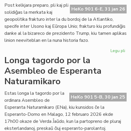
ĉe
Post kelkjara preparo, pli kaj pli
HeKo 901 6-E, 31 jan 26
la
solidiĝas la merkata kaj
ita
geopolitika frakturo inter la du bordoj de la Atlantiko,
Pa
specife inter Usono kaj Eŭropa Unio; frakturo kiu profundiĝis
danke al la bizareco de prezidento Trump, kiu tamen aplikas
linion neeviteblan en la nuna historia fazo.
Legu pli
pri
Geo
Longa tagordo por la
sc
Asembleo de Esperanta
pli
kaj
Naturamikaro
pli
kon
Estas longa la tagordo por la
ĉe
HeKo 901 5-B, 30 jan 25
ordinara Asembleo de
la
Atl
Esperanta Naturamikaro (ENa), kiu kunsidos ĉe la
Esperanto-Domo en Malago, 12 februaro 2026 ekde
17h00 okaze de Verda Ĵaŭdo, kun la partopreno de pluraj
eksterlandanoj, preskaŭ ĉiuj esperanto-parolantoj.