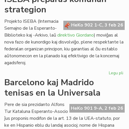
lin
strategion
po
ve
nat
Projekto ISEBA (Internacia
HeKo 902 1-C, 3 feb 26
bo
Semajno de la Esperanto-
al
Biblioteko kaj -Arkivo, laŭ
direktivo Giordano
) moviĝas al
NA
nova fazo de kunordigo kaj disvolviĝo, plene respektante la
federalan organizan principon, kiu garantias al ĉiu establo
aŭtonomecon en la planado kaj efektivigo de la koncernaj
agadsferoj.
Legu pli
pri
IS
Barcelono kaj Madrido
pr
tenisas en la Universala
ko
str
Pere de sia prezidanto Alfons
HeKo 901 9-A, 2 feb 26
Tur Kataluna Esperanto-Asocio
ĵus proponis modifon de la art. 13 de la UEA-statuto, por
ke en Hispanio eblu du landaj asocioj; nome de Hispana