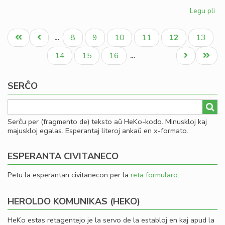
Legu pli
pri
Kia
Pagination
CD
Unua
Antaŭa
Paĝo
Paĝo
Paĝo
Paĝo
Aktuala
Paĝo
8
9
10
11
12
13
…
en
paĝo
paĝo
paĝo
20
Paĝo
Paĝo
Paĝo
Next
Last
14
15
16
…
page
page
SERĈO
Serĉu per (fragmento de) teksto aŭ HeKo-kodo. Minuskloj kaj
majuskloj egalas. Esperantaj literoj ankaŭ en x-formato.
ESPERANTA CIVITANECO
Petu la esperantan civitanecon per la
reta formularo
.
HEROLDO KOMUNIKAS (HEKO)
HeKo estas retagentejo je la servo de la establoj en kaj apud la