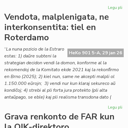
Legu pli
pri
Lo
Vendota, malplenigata, ne
ta
interkonsentita: tiel en
po
la
Roterdamo
As
de
“
La nuna pozicio de la Estraro
Es
HeKo 901 5-A, 29 jan 26
estas: 1) daŭre subteni la
Na
strategian decidon vendi la domon, konforme al la
rekomendoj de la Komitato ekde 2021 kaj la rekonﬁrmo
en Brno (2025); 2) kiel nun, same ne akcepti malpli ol
1.150.000 eŭrojn; 3) vendi nur kun klaraj sekureco aŭ
kondiĉoj; 4) strebi al pli forta jura protekto (pli alta
antaŭpago, se eble) kaj pli realisma transdona dato (
Legu pli
pri
Ve
Grava renkonto de FAR kun
mal
la OIK-direktoro
ne