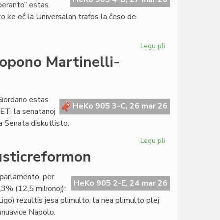
peranto” estas
sko ke eĉ la Universalan trafos la ĉeso de
Legu pli
pri
Heroldo
opono Martinelli-
de
Esperanto
2375
pri
Giordano estas
HeKo 905 3-C, 26 mar 26
la
ET; la senatanoj
TEJO-
a Senata diskutlisto.
krizo
Legu pli
pri
Senatokonsulto
justicreformon
pri
la
a parlamento, per
leĝopropono
HeKo 905 2-E, 24 mar 26
3% (12,5 milionoj):
Martinelli-
Ligo) rezultis jesa plimulto; la nea plimulto plej
Blanco-
 unuavice Napolo.
Giordano