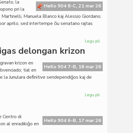
Senato, la
raportas
HeKo 904 8-C, 21 mar 26
opono pri la
pri
a Martinelli, Manuela Blanco kaj Alessio Giordano;
kreskanta
r aprilo, sed intertempe ĉiu senatano rajtas
aktiveco
Legu pli
pri
Leĝopropono
gas delongan krizon
pri
la
 gravan krizon en
obolo
HeKo 904 7-B, 18 mar 26
bvenciado; tial en
kreu
e la Junulara deﬁnitive sendependiĝos kaj de
bonfaran
kapitalon
Legu pli
pri
EU-
malsubvenciado
profundigas
e Centro di
delongan
HeKo 904 6-B, 17 mar 26
aŝon al enradikiĝo en
krizon