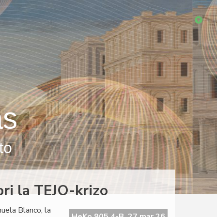
as
to
ri la TEJO-krizo
nuela Blanco, la
HeKo 905 4-B, 27 mar 26