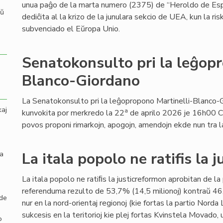
unua paĝo de la marta numero (2375) de “Heroldo de Es
aŭ
dediĉita al la krizo de la junulara sekcio de UEA, kun la ri
subvenciado el Eŭropa Unio.
Senatokonsulto pri la leĝopr
Blanco-Giordano
La Senatokonsulto pri la leĝopropono Martinelli-Blanco-
kaj
a
kunvokita por merkredo la 22
de aprilo 2026 je 16h00 C
povos proponi rimarkojn, apogojn, amendojn ekde nun tra l
la
La itala popolo ne ratifis la 
La itala popolo ne ratiﬁs la justicreformon aprobitan de l
referenduma rezulto de 53,7% (14,5 milionoj) kontraŭ 46,
 de
nur en la nord-orientaj regionoj (kie fortas la partio Norda 
sukcesis en la teritorioj kie plej fortas Kvinstela Movado,
o