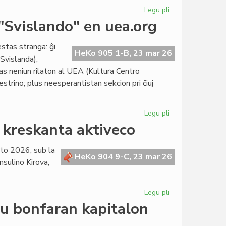
Legu pli
pri
La
 "Svislando" en uea.org
itala
popolo
estas stranga: ĝi
ne
HeKo 905 1-B, 23 mar 26
Svislanda),
ratifis
as neniun rilaton al UEA (Kultura Centro
la
strino; plus neesperantistan sekcion pri ĉiuj
justicreformon
Legu pli
pri
Precizigo
i kreskanta aktiveco
de
KCE
rto 2026, sub la
pri
HeKo 904 9-C, 23 mar 26
nsulino Kirova,
la
slipo
"Svislando"
Legu pli
pri
en
La
eu bonfaran kapitalon
uea.org
Kapitulo
ĝoje