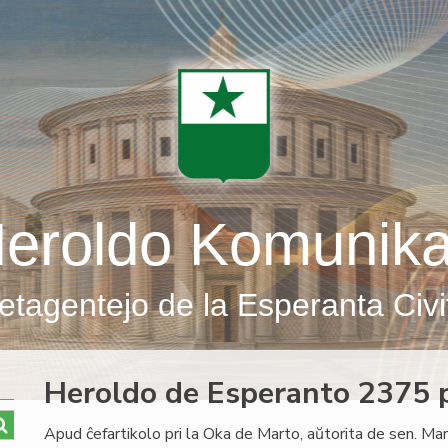
eroldo Komunik
etagentejo de la Esperanta Civi
Heroldo de Esperanto 2375 p
Apud ĉefartikolo pri la Oka de Marto, aŭtorita de sen. Ma