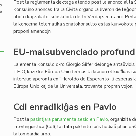
Post la reglamenta dektaga atendo post la anonco al la 
mo
Konsulino anoncas tra la Civita organo la liveron de leĝopr
de
obolo kaj zakato, subskribita de tri Verdaj senatanoj: Perl
la koncerna telematika senatokonsulto estas kunvokota po
proponi amendojn.
EU-malsubvenciado profundi
La emerita Konsulo d-ro Giorgio Silfer delonge antaŭvidis
TEJO, kaze ke Eŭropa Unio fermus la kranon el kiu ﬂuas su
intervjuo aperonta en “Heroldo de Esperanto” li esperas k
Eŭropa Unio kaj de la Universala, trovante propran vojon.
CdI enradikiĝas en Pavio
Post la
pasintjara parlamenta sesio en Pavio
, organizita d
Interlinguistica (CdI), la itala paktinto faris hodiaŭ plian p
la lombardia urbo.