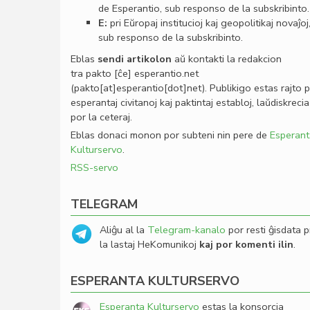
de Esperantio, sub responso de la subskribinto.
E:
pri Eŭropaj institucioj kaj geopolitikaj novaĵoj
sub responso de la subskribinto.
Eblas
sendi
artikolon
aŭ kontakti la redakcion
tra
pakto
[ĉe]
esperantio
.
net
(pakto[at]esperantio[dot]net)
. Publikigo estas rajto 
esperantaj civitanoj kaj paktintaj establoj, laŭdiskrecia
por la ceteraj.
Eblas donaci monon por subteni nin pere de
Esperant
Kulturservo
.
RSS-servo
TELEGRAM
Aliĝu al la
Telegram-kanalo
por resti ĝisdata p
la lastaj HeKomunikoj
kaj por komenti ilin
.
ESPERANTA KULTURSERVO
Esperanta Kulturservo
estas la konsorcia