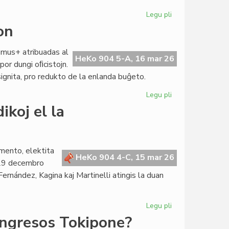
Legu pli
pri
CdI
on
enradikiĝas
en
smus+ atribuadas al
Pavio
HeKo 904 5-A, 16 mar 26
por dungi oﬁcistojn.
ignita, pro redukto de la enlanda buĝeto.
Legu pli
pri
TEJO
ikoj el la
alfrontas
financan
krizon
mento, elektita
HeKo 904 4-C, 15 mar 26
 29 decembro
rnández, Kagina kaj Martinelli atingis la duan
Legu pli
pri
Senata
ongresos Tokipone?
reglamento: