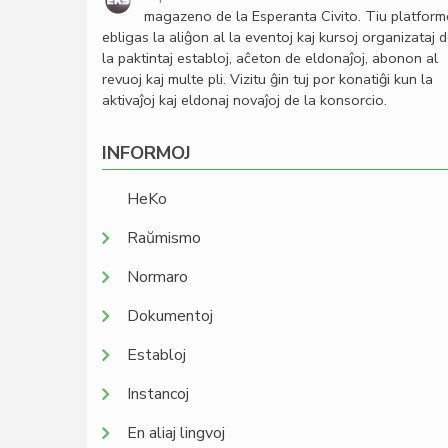
magazeno de la Esperanta Civito. Tiu platfor
ebligas la aliĝon al la eventoj kaj kursoj organizataj 
la paktintaj establoj, aĉeton de eldonaĵoj, abonon al
revuoj kaj multe pli. Vizitu ĝin tuj por konatiĝi kun la
aktivaĵoj kaj eldonaj novaĵoj de la konsorcio.
INFORMOJ
HeKo
Raŭmismo
Normaro
Dokumentoj
Establoj
Instancoj
En aliaj lingvoj