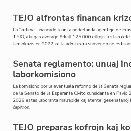
TEJO alfrontas financan kriz
La “kutima” ﬁnancado, kiun la nederlanda agentejo de Era
TEJO, atingas averaĝe ĉirkaŭ 125.000 eŭrojn, uzitajn ĉefe 
Jam okazis en 2022 ke la administra subvencio ne estis as
Senata reglamento: unuaj ind
laborkomisiono
La komisiono por la eventuala reformo de la Senata regla
de la Senato de la Esperanta Civito kunsidanta en Pavio
2026 estas laboranta malrapide kaj atente: gesenatanoj Fe
ĉapitron.
TEJO preparas kofrojn kaj k