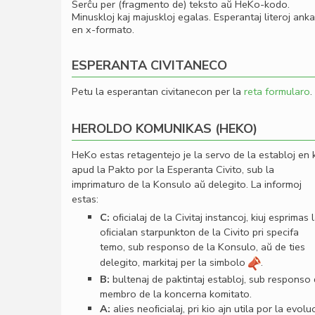
Serĉu per (fragmento de) teksto aŭ HeKo-kodo.
Minuskloj kaj majuskloj egalas. Esperantaj literoj ank
en x-formato.
ESPERANTA CIVITANECO
Petu la esperantan civitanecon per la
reta formularo
.
HEROLDO KOMUNIKAS (HEKO)
HeKo estas retagentejo je la servo de la establoj en 
apud la Pakto por la Esperanta Civito, sub la
imprimaturo de la Konsulo aŭ delegito. La informoj
estas:
C:
oﬁcialaj de la Civitaj instancoj, kiuj esprimas 
oﬁcialan starpunkton de la Civito pri specifa
temo, sub responso de la Konsulo, aŭ de ties
delegito, markitaj per la simbolo
.
B:
bultenaj de paktintaj establoj, sub responso
membro de la koncerna komitato.
A:
alies neoﬁcialaj, pri kio ajn utila por la evolu