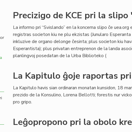
,
Precizigo de KCE pri la slipo
La informo pri “Svislando” en la koncerna slipo ĉe uea.org 
registras societon kiu ne plu ekzistas (Junularo Esperanta 
por
inkluzive de organo delonge ĉesinta; plus societon kiu hav
Esperantista); plus privatan entreprenon de la landa asocie
planlingvoj posedatan de la Urba Biblioteko (
a
La Kapitulo ĝoje raportas pr
La Kapitulo havis sian ordinaran monatan kunsidon, 18 ma
prezido de la Konsulino, Lorena Bellotti; forestis nur vicko
ri
pro gripo.
Leĝopropono pri la obolo kr