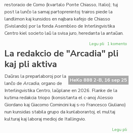
restoracio de Como (kvartalo Ponte Chiasso, Italio); tuj
post la lunĉo la samaj partoprenintoj trairos piede la
landlimon kaj kunsidos en najbara kafejo de Chiasso
(Svislando) por la fonda Asembleo de Interlingvistika
Centro kiel societo laŭ la svisa juro, heredanta la antaŭan.
Legu pli
pri
1 komento
Unu
La redakcio de "Arcadia" pli
malfondo
kaj pli aktiva
kaj
du
fondoj
Daŭras la preparlaboroj por la
HeKo 888 2-B, 16 sep 25
en
lanĉo de
Arcadia
, organo de
decembro
Interlingvistika Centro, laŭplane en 2026. Flanke de la
2025
kutima redakcia triopo (konsistanta el c-anoj Alessio
Giordano kaj Giacomo Comincini kaj s-ro Francesco Giuliano)
nun kunsidas stabila grupo da kunlaborantoj, el multaj
kulturaj kaj laboraj medioj de Itallingvio.
Legu pli
pri