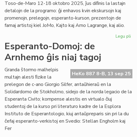
Toso-de-Maro 12-18 oktobro 2025, ĵus diﬁnis la lastajn
detalojn de la programo: ĝi enhavos kvin ekskursojn kaj
promenojn, prelegojn, esperanto-kurson, prezentojn de
famaj artistoj kiel JoMo, Kajto kaj Arno Lagrange, kaj alio.
Legu pli
pri
NA
Esperanto-Domoj: de
pl
Arnhemo ĝis niaj tagoj
pro
KE
en
Granda ŝtormo malhelpis
HeKo 887 8-B, 13 sep 25
jul
multajn alesti ﬁzike la
20
prelegon de c-ano Giorgio Silfer, antaŭhieraŭ en la
Solidardomo de Stokholmo, sidejo de la norda legacio de la
Esperanta Civito; kompense alestis en virtualo ĉiuj
studentoj de la kurso pri literaturo kadre de la Esplora
Instituto de Esperantologio, kiuj antaŭpreparis sin pri la du
ĉefaj esperanto-verkistoj en Svedio: Stellan Engholm kaj
Fer