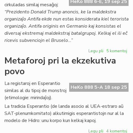
HeKo 888 6-E, 19 sep 25
ret
cirkuladas similaj mesaĝoj:
de
“Prezidento Donald Trump anoncis, ke la maldekstra
la
organizaĵo Antifa ekde nun estas konsiderata kiel terorista
Civ
organizaĵo. Antifa originis en Germanio kaj konsistas el
diversaj ekstremaj maldekstraj batalgrupoj. Kelkaj el ili eĉ
ricevis subvenciojn el Bruselo…”
Legu pli
pri
5 komentoj
Kreskanta
Metaforoj pri la ekzekutiva
kontraŭjudeco
povo
ankaŭ
en
Esperantio
La registaroj en Esperantio
HeKo 888 5-A 18 sep 25
similas al du tipoj de monstroj
(etimologie: mirindaĵoj).
La tradicia Esperantio (de landa asocio al UEA-estraro aŭ
SAT-plenumkomitato) alkutimigis esperantistojn nur al la
modelo de Hidro: unu korpo kun kelkaj kapoj.
Legu pli
pri
4 komentoj