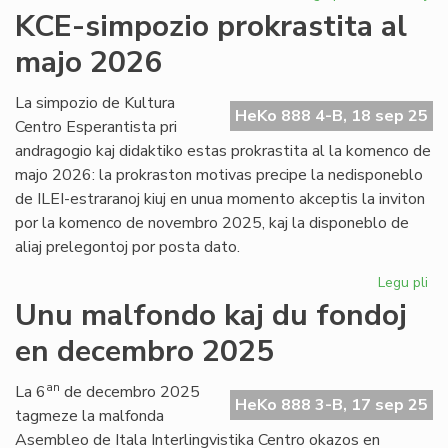
Metaforoj
KCE-simpozio prokrastita al
pri
majo 2026
la
ekzekutiva
povo
La simpozio de Kultura
HeKo 888 4-B, 18 sep 25
Centro Esperantista pri
andragogio kaj didaktiko estas prokrastita al la komenco de
majo 2026: la prokraston motivas precipe la nedisponeblo
de ILEI-estraranoj kiuj en unua momento akceptis la inviton
por la komenco de novembro 2025, kaj la disponeblo de
aliaj prelegontoj por posta dato.
Legu pli
pri
KC
Unu malfondo kaj du fondoj
si
en decembro 2025
pro
al
ma
an
La 6
de decembro 2025
HeKo 888 3-B, 17 sep 25
20
tagmeze la malfonda
Asembleo de Itala Interlingvistika Centro okazos en