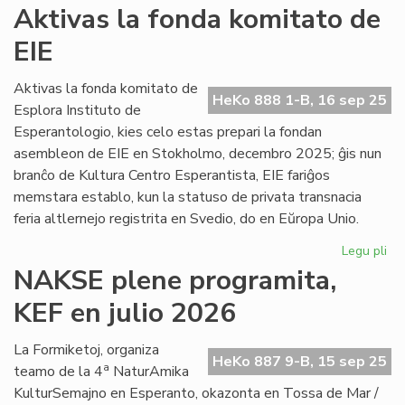
La
Aktivas la fonda komitato de
re
EIE
de
"A
pli
Aktivas la fonda komitato de
HeKo 888 1-B, 16 sep 25
kaj
Esplora Instituto de
pli
Esperantologio, kies celo estas prepari la fondan
akt
asembleon de EIE en Stokholmo, decembro 2025; ĝis nun
branĉo de Kultura Centro Esperantista, EIE fariĝos
memstara establo, kun la statuso de privata transnacia
feria altlernejo registrita en Svedio, do en Eŭropa Unio.
Legu pli
pri
Ak
NAKSE plene programita,
la
KEF en julio 2026
fo
ko
de
La Formiketoj, organiza
HeKo 887 9-B, 15 sep 25
EIE
a
teamo de la 4
NaturAmika
KulturSemajno en Esperanto, okazonta en Tossa de Mar /