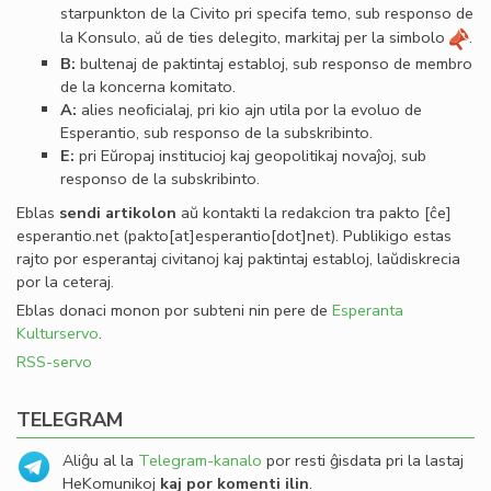
starpunkton de la Civito pri specifa temo, sub responso de
la Konsulo, aŭ de ties delegito, markitaj per la simbolo
.
B:
bultenaj de paktintaj establoj, sub responso de membro
de la koncerna komitato.
A:
alies neoﬁcialaj, pri kio ajn utila por la evoluo de
Esperantio, sub responso de la subskribinto.
E:
pri Eŭropaj institucioj kaj geopolitikaj novaĵoj, sub
responso de la subskribinto.
Eblas
sendi
artikolon
aŭ kontakti la redakcion tra
pakto
[ĉe]
esperantio
.
net
(pakto[at]esperantio[dot]net)
. Publikigo estas
rajto por esperantaj civitanoj kaj paktintaj establoj, laŭdiskrecia
por la ceteraj.
Eblas donaci monon por subteni nin pere de
Esperanta
Kulturservo
.
RSS-servo
TELEGRAM
Aliĝu al la
Telegram-kanalo
por resti ĝisdata pri la lastaj
HeKomunikoj
kaj por komenti ilin
.