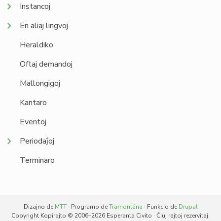
Instancoj
En aliaj lingvoj
Heraldiko
Oftaj demandoj
Mallongigoj
Kantaro
Eventoj
Periodaĵoj
Terminaro
Dizajno de
MTT
· Programo de
Tramontána
· Funkcio de
Drupal
Copyright Kopirajto © 2006–2026 Esperanta Civito · Ĉiuj rajtoj rezervitaj.