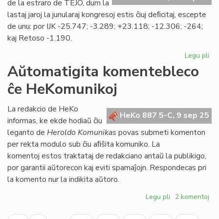
de la estraro de TEJO, dum la
Pr
lastaj jaroj la junularaj kongresoj estis ĉiuj deﬁcitaj, escepte
Es
de unu: por IJK -25.747; -3.289; +23.118; -12.306; -264;
kaj Retoso -1.190.
Legu pli
pri
TE
Aŭtomatigita komentebleco
se
ĉe HeKomunikoj
mi
un
def
La redakcio de HeKo
HeKo 887 5-C, 9 sep 25
ko
informas, ke ekde hodiaŭ ĉiu
leganto de
Heroldo Komunikas
povas submeti komenton
per rekta modulo sub ĉiu aﬁŝita komuniko. La
komentoj estos traktataj de redakciano antaŭ la publikigo,
por garantii aŭtorecon kaj eviti spamaĵojn. Respondecas pri
la komento nur la indikita aŭtoro.
Legu pli
pri
2 komentoj
Aŭtomatigita
Pagination
komentebleco