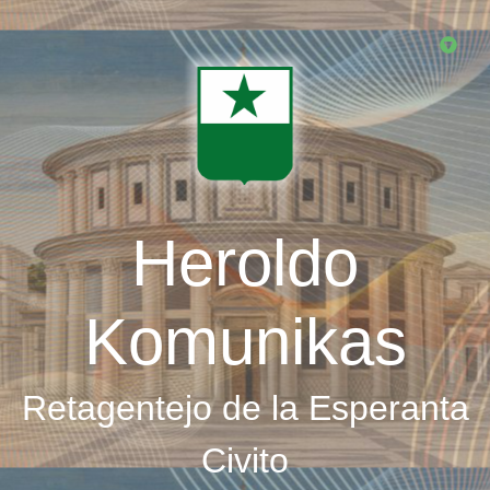
Skip
to
main
content
Heroldo
Komunikas
Retagentejo de la Esperanta
Civito