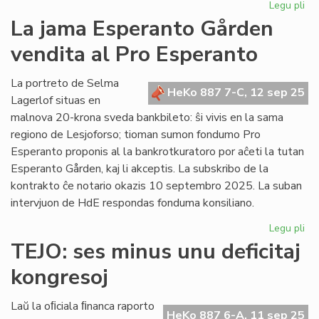
Legu pli
pri
Es
La jama Esperanto Gården
Do
vendita al Pro Esperanto
de
Ar
ĝis
La portreto de Selma
HeKo 887 7-C, 12 sep 25
nia
Lagerlof situas en
tag
malnova 20-krona sveda bankbileto: ŝi vivis en la sama
regiono de Lesjoforso; tioman sumon fondumo Pro
Esperanto proponis al la bankrotkuratoro por aĉeti la tutan
Esperanto Gården, kaj li akceptis. La subskribo de la
kontrakto ĉe notario okazis 10 septembro 2025. La suban
intervjuon de HdE respondas fonduma konsiliano.
Legu pli
pri
La
TEJO: ses minus unu deficitaj
ja
kongresoj
Es
Gå
ve
Laŭ la oﬁciala ﬁnanca raporto
HeKo 887 6-A, 11 sep 25
al