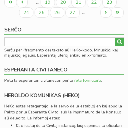
Unua
Antaŭa
Paĝo
Paĝo
Paĝo
Paĝo
Aktuala
19
20
21
22
23
…
ĉe
paĝo
paĝo
paĝo
HeKomunikoj
Paĝo
Paĝo
Paĝo
Paĝo
Next
Last
24
25
26
27
…
page
page
SERĈO
Serĉu per (fragmento de) teksto aŭ HeKo-kodo. Minuskloj kaj
majuskloj egalas. Esperantaj literoj ankaŭ en x-formato.
ESPERANTA CIVITANECO
Petu la esperantan civitanecon per la
reta formularo
.
HEROLDO KOMUNIKAS (HEKO)
HeKo estas retagentejo je la servo de la establoj en kaj apud la
Pakto por la Esperanta Civito, sub la imprimaturo de la Konsulo
aŭ delegito. La informoj estas:
C:
oﬁcialaj de la Civitaj instancoj, kiuj esprimas la oﬁcialan