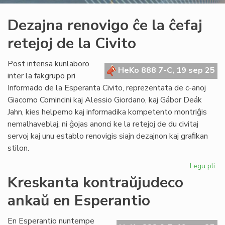
Dezajna renovigo ĉe la ĉefaj
retejoj de la Civito
Post intensa kunlaboro
HeKo 888 7-C, 19 sep 25
inter la fakgrupo pri
Informado de la Esperanta Civito, reprezentata de c-anoj
Giacomo Comincini kaj Alessio Giordano, kaj Gábor Deák
Jahn, kies helpemo kaj informadika kompetento montriĝis
nemalhaveblaj, ni ĝojas anonci ke la retejoj de du civitaj
servoj kaj unu establo renovigis siajn dezajnon kaj graﬁkan
stilon.
Legu pli
pri
De
Kreskanta kontraŭjudeco
re
ankaŭ en Esperantio
ĉe
la
ĉef
En Esperantio nuntempe