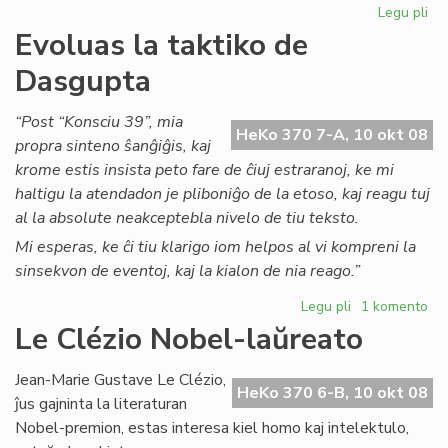
Legu pli
pri
Pa
Evoluas la taktiko de
No
Dasgupta
iri
ser
ko
“Post “Konsciu 39”, mia
HeKo 370 7-A, 10 okt 08
pek
propra sinteno ŝanĝiĝis, kaj
krome estis insista peto fare de ĉiuj estraranoj, ke mi
haltigu la atendadon je pliboniĝo de la etoso, kaj reagu tuj
al la absolute neakceptebla nivelo de tiu teksto.
Mi esperas, ke ĉi tiu klarigo iom helpos al vi kompreni la
sinsekvon de eventoj, kaj la kialon de nia reago.”
Legu pli
pri
1 komento
Evoluas
Le Clézio Nobel-laŭreato
la
taktiko
Jean-Marie Gustave Le Clézio,
de
HeKo 370 6-B, 10 okt 08
ĵus gajninta la literaturan
Dasgupta
Nobel-premion, estas interesa kiel homo kaj intelektulo,