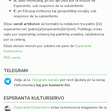
A:
alies neoﬁcialaj, pri kio ajn utila por la evoluo de
Esperantio, sub responso de la subskribinto.
E:
pri Eŭropaj institucioj kaj geopolitikaj novaĵoj, sub
responso de la subskribinto.
Eblas
sendi
artikolon
aŭ kontakti la redakcion tra
pakto
[ĉe]
esperantio
.
net
(pakto[at]esperantio[dot]net)
. Publikigo estas
rajto por esperantaj civitanoj kaj paktintaj establoj, laŭdiskrecia
por la ceteraj.
Eblas donaci monon por subteni nin pere de
Esperanta
Kulturservo
.
RSS-servo
TELEGRAM
Aliĝu al la
Telegram-kanalo
por resti ĝisdata pri la lastaj
HeKomunikoj
kaj por komenti ilin
.
ESPERANTA KULTURSERVO
Esperanta Kulturservo
estas la konsorcia magazeno de la