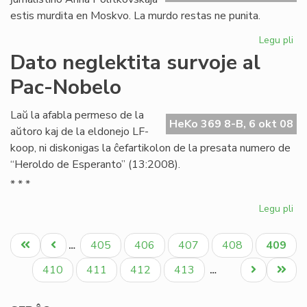
estis murdita en Moskvo. La murdo restas ne punita.
Legu pli
pri
An
Dato neglektita survoje al
Pol
Pac-Nobelo
du
jar
po
Laŭ la afabla permeso de la
HeKo 369 8-B, 6 okt 08
aŭtoro kaj de la eldonejo LF-
koop, ni diskonigas la ĉefartikolon de la presata numero de
“Heroldo de Esperanto” (13:2008).
* * *
Legu pli
pri
Da
Pagination
neg
Unua
Antaŭa
Paĝo
Paĝo
Paĝo
Paĝo
Aktual
405
406
407
408
409
…
sur
paĝo
paĝo
paĝo
al
Paĝo
Paĝo
Paĝo
Paĝo
Next
Last
410
411
412
413
…
Pa
page
page
No