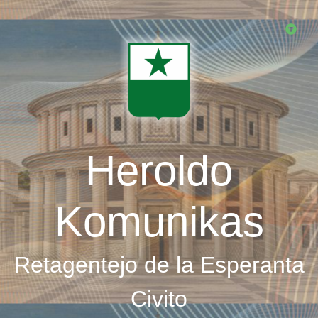
Skip
to
main
content
Heroldo
Komunikas
Retagentejo de la Esperanta
Civito