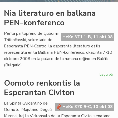
Nia literaturo en balkana
PEN-konferenco
Per la partopreno de Ljubomir
HeKo 371 1-B, 11 okt 08
Trifonĉovski, sekretario de
Esperanta PEN-Centro, la esperanta literaturo estis
reprezentita en la Balkana PEN-konferenco, okazinta 7-10
oktobro 2008 en la palaco de la rumana reĝino en Balĉik
(Bulgario).
Legu pli
pri
Ni
Oomoto renkontis la
lit
Esperantan Civiton
en
ba
PE
La Spirita Gvidantino de
HeKo 370 9-C, 10 okt 08
ko
Oomoto, Majstrino Deguĉi
Kurenai, kaj la Vickonsulo de la Esperanta Civito, senatano