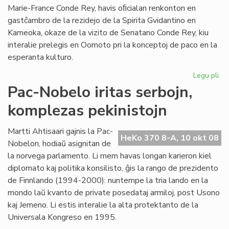
Marie-France Conde Rey, havis oﬁcialan renkonton en
gastĉambro de la rezidejo de la Spirita Gvidantino en
Kameoka, okaze de la vizito de Senatano Conde Rey, kiu
interalie prelegis en Oomoto pri la konceptoj de paco en la
esperanta kulturo.
Legu pli
pri
Oo
Pac-Nobelo iritas serbojn,
ren
komplezas pekinistojn
la
Es
Civ
Martti Ahtisaari gajnis la Pac-
HeKo 370 8-A, 10 okt 08
Nobelon, hodiaŭ asignitan de
la norvega parlamento. Li mem havas longan karieron kiel
diplomato kaj politika konsilisto, ĝis la rango de prezidento
de Finnlando (1994-2000): nuntempe la tria lando en la
mondo laŭ kvanto de private posedataj armiloj, post Usono
kaj Jemeno. Li estis interalie la alta protektanto de la
Universala Kongreso en 1995.