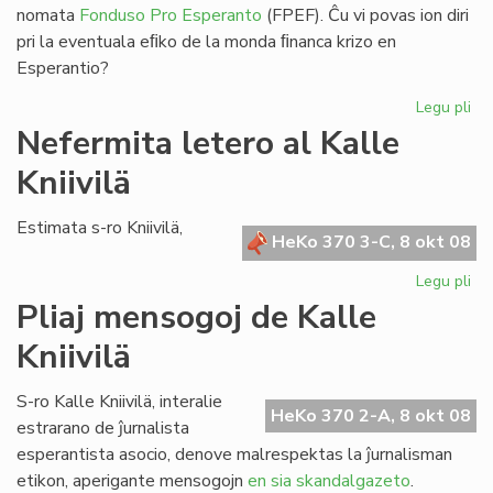
nomata
Fonduso Pro Esperanto
(FPEF). Ĉu vi povas ion diri
pri la eventuala eﬁko de la monda ﬁnanca krizo en
Esperantio?
Legu pli
pri
La
Nefermita letero al Kalle
mo
Kniivilä
fi
kri
kaj
Estimata s-ro Kniivilä,
HeKo 370 3-C, 8 okt 08
Es
Legu pli
pri
Ne
Pliaj mensogoj de Kalle
let
Kniivilä
al
Kal
Kni
S-ro Kalle Kniivilä, interalie
HeKo 370 2-A, 8 okt 08
estrarano de ĵurnalista
esperantista asocio, denove malrespektas la ĵurnalisman
etikon, aperigante mensogojn
en sia skandalgazeto
.