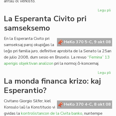
antaŭ ol verkisto.
Legu pli
pri
Le
La Esperanta Civito pri
Clé
samseksemo
No
la
En la Esperanta Civito pri
HeKo 370 5-C, 9 okt 08
samseksaj paroj okupiĝas la
leĝo pri familia juro, deﬁnitive aprobita de la Senato la 25an
de julio 2008, dum sesio en Bruselo. La revuo
“Femina” 13
aperigis objektivan analizon
pri la normoj ĉi-koncernaj.
Legu pli
pri
La
La monda financa krizo: kaj
Es
Esperantio?
Civ
pri
sa
Civitano Giorgio Silfer, kiel
HeKo 370 4-C, 8 okt 08
Konsulo laŭ la Konstitucio vi
gvidas la
kontrolistancon de la Civita banko
, nuntempe