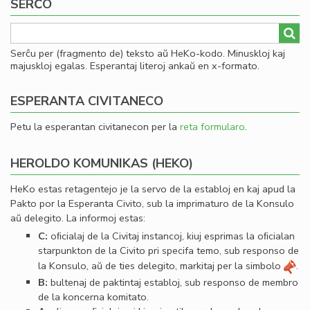
SERĈO
Serĉu per (fragmento de) teksto aŭ HeKo-kodo. Minuskloj kaj
majuskloj egalas. Esperantaj literoj ankaŭ en x-formato.
ESPERANTA CIVITANECO
Petu la esperantan civitanecon per la
reta formularo
.
HEROLDO KOMUNIKAS (HEKO)
HeKo estas retagentejo je la servo de la establoj en kaj apud la
Pakto por la Esperanta Civito, sub la imprimaturo de la Konsulo
aŭ delegito. La informoj estas:
C:
oﬁcialaj de la Civitaj instancoj, kiuj esprimas la oﬁcialan
starpunkton de la Civito pri specifa temo, sub responso de
la Konsulo, aŭ de ties delegito, markitaj per la simbolo
.
B:
bultenaj de paktintaj establoj, sub responso de membro
de la koncerna komitato.