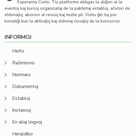
Esperanta Civito. Tiu platformo ebligas la aliĝon al la
eventoj kaj kursoj organizataj de la paktintaj establoj, aĉeton de
eldonaĵoj, abonon al revuoj kaj multe pli. Vizitu ĝin tuj por
konatiĝi kun la aktivaĵoj kaj eldonaj novaĵoj de la konsorcio.
INFORMOJ
HeKo
Raŭmismo
Normaro
Dokumentoj
Establoj
Instancoj
En aliaj lingvoj
Heraldiko