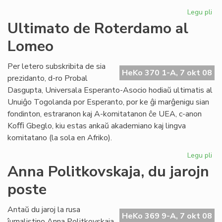
Legu pli
pri
Pli
Ultimato de Roterdamo al
me
Lomeo
de
Kal
Kni
Per letero subskribita de sia
HeKo 370 1-A, 7 okt 08
prezidanto, d-ro Probal
Dasgupta, Universala Esperanto-Asocio hodiaŭ ultimatis al
Unuiĝo Togolanda por Esperanto, por ke ĝi marĝenigu sian
fondinton, estraranon kaj A-komitatanon ĉe UEA, c-anon
Koﬃ Gbeglo, kiu estas ankaŭ akademiano kaj lingva
komitatano (la sola en Afriko).
Legu pli
pri
Ul
Anna Politkovskaja, du jarojn
de
poste
Ro
al
Lo
Antaŭ du jaroj la rusa
HeKo 369 9-A, 7 okt 08
ĵurnalistino Anna Politkovskaja