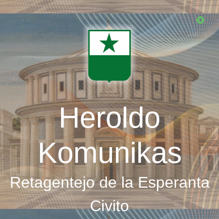
Skip
to
main
content
Heroldo
Komunikas
Retagentejo de la Esperanta
Civito