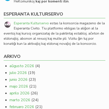
HeKomunikoj
kaj por komenti ilin
.
ESPERANTA KULTURSERVO
Esperanta Kulturservo
estas la konsorcia magazeno de la
Esperanta Civito. Tiu platformo ebligas la aliĝon al la
eventoj kaj kursoj organizataj de la paktintaj establoj, aĉeton de
eldonaĵoj, abonon al revuoj kaj multe pli. Vizitu ĝin tuj por
konatiĝi kun la aktivaĵoj kaj eldonaj novaĵoj de la konsorcio.
ARKIVO
aŭgusto 2026
(4)
julio 2026
(19)
junio 2026
(23)
majo 2026
(21)
aprilo 2026
(26)
marto 2026
(24)
februaro 2026
(21)