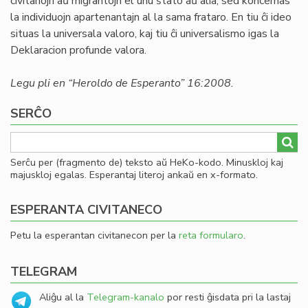
civitanojn aŭ migrantojn el unu ŝtato aŭ alia, sed koncernas
la individuojn apartenantajn al la sama frataro. En tiu ĉi ideo
situas la universala valoro, kaj tiu ĉi universalismo igas la
Deklaracion profunde valora.
Legu pli en “Heroldo de Esperanto” 16:2008.
SERĈO
Serĉu per (fragmento de) teksto aŭ HeKo-kodo. Minuskloj kaj
majuskloj egalas. Esperantaj literoj ankaŭ en x-formato.
ESPERANTA CIVITANECO
Petu la esperantan civitanecon per la
reta formularo
.
TELEGRAM
Aliĝu al la
Telegram-kanalo
por resti ĝisdata pri la lastaj