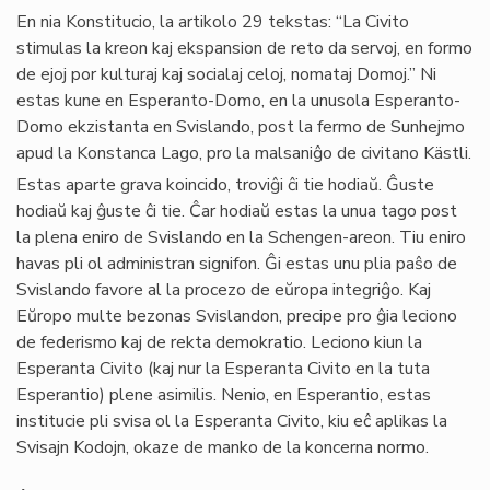
En nia Konstitucio, la artikolo 29 tekstas: “La Civito
stimulas la kreon kaj ekspansion de reto da servoj, en formo
de ejoj por kulturaj kaj socialaj celoj, nomataj Domoj.” Ni
estas kune en Esperanto-Domo, en la unusola Esperanto-
Domo ekzistanta en Svislando, post la fermo de Sunhejmo
apud la Konstanca Lago, pro la malsaniĝo de civitano Kästli.
Estas aparte grava koincido, troviĝi ĉi tie hodiaŭ. Ĝuste
hodiaŭ kaj ĝuste ĉi tie. Ĉar hodiaŭ estas la unua tago post
la plena eniro de Svislando en la Schengen-areon. Tiu eniro
havas pli ol administran signifon. Ĝi estas unu plia paŝo de
Svislando favore al la procezo de eŭropa integriĝo. Kaj
Eŭropo multe bezonas Svislandon, precipe pro ĝia leciono
de federismo kaj de rekta demokratio. Leciono kiun la
Esperanta Civito (kaj nur la Esperanta Civito en la tuta
Esperantio) plene asimilis. Nenio, en Esperantio, estas
institucie pli svisa ol la Esperanta Civito, kiu eĉ aplikas la
Svisajn Kodojn, okaze de manko de la koncerna normo.