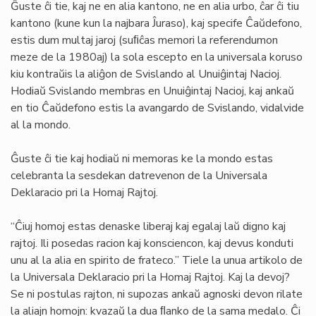
Ĝuste ĉi tie, kaj ne en alia kantono, ne en alia urbo, ĉar ĉi tiu
kantono (kune kun la najbara Ĵuraso), kaj specife Ĉaŭdefono,
estis dum multaj jaroj (suﬁĉas memori la referendumon
meze de la 1980aj) la sola escepto en la universala koruso
kiu kontraŭis la aliĝon de Svislando al Unuiĝintaj Nacioj.
Hodiaŭ Svislando membras en Unuiĝintaj Nacioj, kaj ankaŭ
en tio Ĉaŭdefono estis la avangardo de Svislando, vidalvide
al la mondo.
Ĝuste ĉi tie kaj hodiaŭ ni memoras ke la mondo estas
celebranta la sesdekan datrevenon de la Universala
Deklaracio pri la Homaj Rajtoj.
“Ĉiuj homoj estas denaske liberaj kaj egalaj laŭ digno kaj
rajtoj. Ili posedas racion kaj konsciencon, kaj devus konduti
unu al la alia en spirito de frateco.” Tiele la unua artikolo de
la Universala Deklaracio pri la Homaj Rajtoj. Kaj la devoj?
Se ni postulas rajton, ni supozas ankaŭ agnoski devon rilate
la aliajn homojn: kvazaŭ la dua ﬂanko de la sama medalo. Ĉi