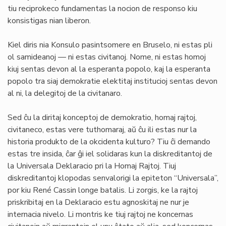
tiu reciprokeco fundamentas la nocion de responso kiu
konsistigas nian liberon.
Kiel diris nia Konsulo pasintsomere en Bruselo, ni estas pli
ol samideanoj — ni estas civitanoj. Nome, ni estas homoj
kiuj sentas devon al la esperanta popolo, kaj la esperanta
popolo tra siaj demokratie elektitaj institucioj sentas devon
al ni, la delegitoj de la civitanaro.
Sed ĉu la diritaj konceptoj de demokratio, homaj rajtoj,
civitaneco, estas vere tuthomaraj, aŭ ĉu ili estas nur la
historia produkto de la okcidenta kulturo? Tiu ĉi demando
estas tre insida, ĉar ĝi iel solidaras kun la diskreditantoj de
la Universala Deklaracio pri la Homaj Rajtoj. Tiuj
diskreditantoj klopodas senvalorigi la epiteton “Universala”,
por kiu René Cassin longe batalis. Li zorgis, ke la rajtoj
priskribitaj en la Deklaracio estu agnoskitaj ne nur je
internacia nivelo. Li montris ke tiuj rajtoj ne koncernas