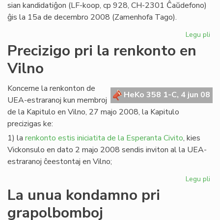
sian kandidatiĝon (LF-koop, cp 928, CH-2301 Ĉaŭdefono)
ĝis la 15a de decembro 2008 (Zamenhofa Tago).
Legu pli
pri
Ka
Precizigo pri la renkonto en
po
Vilno
LF-
ko
20
Koncerne la renkonton de
HeKo 358 1-C, 4 jun 08
20
UEA-estraranoj kun membroj
de la Kapitulo en Vilno, 27 majo 2008, la Kapitulo
precizigas ke:
1) la
renkonto estis iniciatita de la Esperanta Civito
, kies
Vickonsulo en dato 2 majo 2008 sendis inviton al la UEA-
estraranoj ĉeestontaj en Vilno;
Legu pli
pri
Pre
La unua kondamno pri
pri
grapolbomboj
la