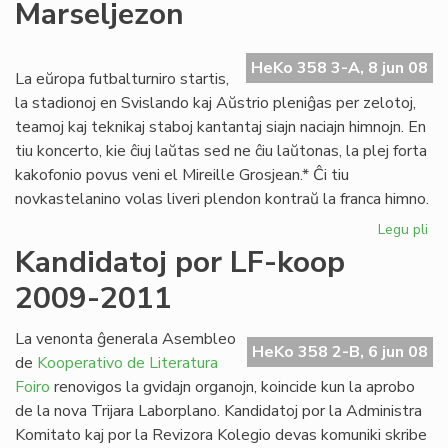
Marseljezon
al
la
Li
HeKo 358 3-A, 8 jun 08
Tr
La eŭropa futbalturniro startis,
la stadionoj en Svislando kaj Aŭstrio pleniĝas per zelotoj,
teamoj kaj teknikaj staboj kantantaj siajn naciajn himnojn. En
tiu koncerto, kie ĉiuj laŭtas sed ne ĉiu laŭtonas, la plej forta
kakofonio povus veni el Mireille Grosjean.* Ĉi tiu
novkastelanino volas liveri plendon kontraŭ la franca himno.
Legu pli
pri
Mir
Kandidatoj por LF-koop
Gr
2009-2011
at
la
Ma
La venonta ĝenerala Asembleo
HeKo 358 2-B, 6 jun 08
de
Kooperativo de Literatura
Foiro
renovigos la gvidajn organojn, koincide kun la aprobo
de la nova Trijara Laborplano. Kandidatoj por la Administra
Komitato kaj por la Revizora Kolegio devas komuniki skribe