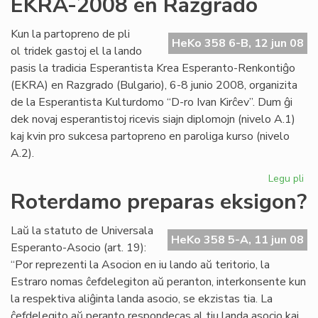
EKRA-2008 en Razgrado
du
ka
Kun la partopreno de pli
de
HeKo 358 6-B, 12 jun 08
ol tridek gastoj el la lando
la
pasis la tradicia Esperantista Krea Esperanto-Renkontiĝo
ko
(EKRA) en Razgrado (Bulgario), 6-8 junio 2008, organizita
pr
de la Esperantista Kulturdomo “D-ro Ivan Kirĉev”. Dum ĝi
dek novaj esperantistoj ricevis siajn diplomojn (nivelo A.1)
kaj kvin pro sukcesa partopreno en paroliga kurso (nivelo
A.2).
Legu pli
pri
EK
Roterdamo preparas eksigon?
20
en
Laŭ la statuto de Universala
Ra
HeKo 358 5-A, 11 jun 08
Esperanto-Asocio (art. 19):
“Por reprezenti la Asocion en iu lando aŭ teritorio, la
Estraro nomas ĉefdelegiton aŭ peranton, interkonsente kun
la respektiva aliĝinta landa asocio, se ekzistas tia. La
ĉefdelegito aŭ peranto respondecas al tiu landa asocio kaj