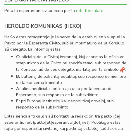
Petu la esperantan civitanecon per la
reta formularo
.
HEROLDO KOMUNIKAS (HEKO)
HeKo estas retagentejo je la servo de la establoj en kaj apud la
Pakto por la Esperanta Civito, sub la imprimaturo de la Konsulo
aŭ delegito. La informoj estas:
C:
oﬁcialaj de la Civitaj instancoj, kiuj esprimas la oﬁcialan
starpunkton de la Civito pri specifa temo, sub responso de
la Konsulo, aŭ de ties delegito, markitaj per la simbolo
.
B:
bultenaj de paktintaj establoj, sub responso de membro
de la koncerna komitato.
A:
alies neoﬁcialaj, pri kio ajn utila por la evoluo de
Esperantio, sub responso de la subskribinto.
E:
pri Eŭropaj institucioj kaj geopolitikaj novaĵoj, sub
responso de la subskribinto.
Eblas
sendi
artikolon
aŭ kontakti la redakcion tra
pakto
[ĉe]
esperantio
.
net
(pakto[at]esperantio[dot]net)
. Publikigo estas
rajto por esperantaj civitanoj kaj paktintaj establoj, laŭdiskrecia