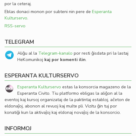
por la ceteraj.
Eblas donaci monon por subteni nin pere de
Esperanta
Kulturservo
.
RSS-servo
TELEGRAM
Aliĝu al la
Telegram-kanalo
por resti ĝisdata pri la lastaj
HeKomunikoj
kaj por komenti ilin
.
ESPERANTA KULTURSERVO
Esperanta Kulturservo
estas la konsorcia magazeno de la
Esperanta Civito. Tiu platformo ebligas la aliĝon al la
eventoj kaj kursoj organizataj de la paktintaj establoj, aĉeton de
eldonaĵoj, abonon al revuoj kaj multe pli. Vizitu ĝin tuj por
konatiĝi kun la aktivaĵoj kaj eldonaj novaĵoj de la konsorcio.
INFORMOJ