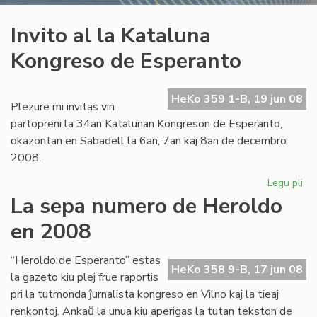
Invito al la Kataluna
Kongreso de Esperanto
HeKo 359 1-B, 19 jun 08
Plezure mi invitas vin
partopreni la 34an Katalunan Kongreson de Esperanto,
okazontan en Sabadell la 6an, 7an kaj 8an de decembro
2008.
Legu pli
pri
Inv
La sepa numero de Heroldo
al
en 2008
la
Ka
Ko
“Heroldo de Esperanto” estas
HeKo 358 9-B, 17 jun 08
de
la gazeto kiu plej frue raportis
Es
pri la tutmonda ĵurnalista kongreso en Vilno kaj la tieaj
renkontoj. Ankaŭ la unua kiu aperigas la tutan tekston de