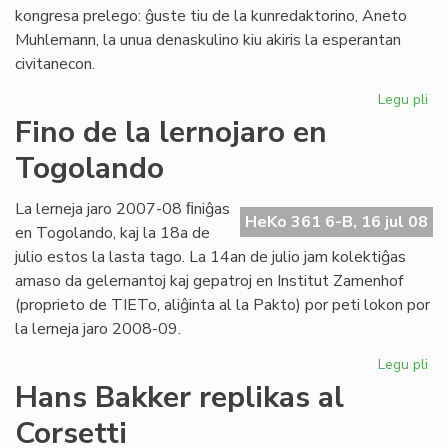
kongresa prelego: ĝuste tiu de la kunredaktorino, Aneto
Muhlemann, la unua denaskulino kiu akiris la esperantan
civitanecon.
Legu pli
pri
La
Fino de la lernojaro en
se
Togolando
nu
de
He
La lerneja jaro 2007-08 ﬁniĝas
HeKo 361 6-B, 16 jul 08
en
en Togolando, kaj la 18a de
20
julio estos la lasta tago. La 14an de julio jam kolektiĝas
amaso da gelernantoj kaj gepatroj en Institut Zamenhof
(proprieto de TIETo, aliĝinta al la Pakto) por peti lokon por
la lerneja jaro 2008-09.
Legu pli
pri
Fin
Hans Bakker replikas al
de
Corsetti
la