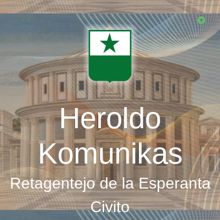
Skip
to
main
content
Heroldo
Komunikas
Retagentejo de la Esperanta
Civito