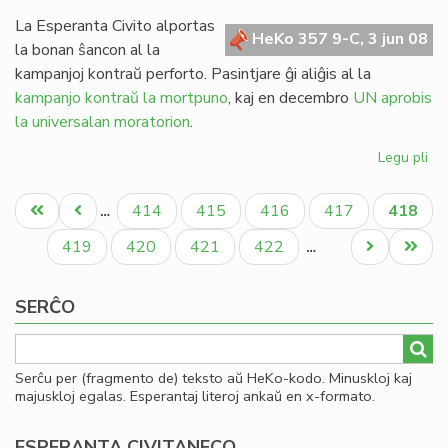
re
en
La Esperanta Civito alportas
HeKo 357 9-C, 3 jun 08
Vil
la bonan ŝancon al la
kampanjoj kontraŭ perforto. Pasintjare ĝi aliĝis al la
kampanjo kontraŭ la mortpuno
, kaj en decembro
UN aprobis
la universalan moratorion
.
Legu pli
pri
La
Pagination
un
Unua
Antaŭa
Paĝo
Paĝo
Paĝo
Paĝo
Aktual
414
415
416
417
418
…
ko
paĝo
paĝo
paĝo
pri
Paĝo
Paĝo
Paĝo
Paĝo
Next
Last
419
420
421
422
…
gr
page
page
SERĈO
Serĉu per (fragmento de) teksto aŭ HeKo-kodo. Minuskloj kaj
majuskloj egalas. Esperantaj literoj ankaŭ en x-formato.
ESPERANTA CIVITANECO