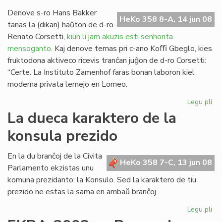
ler
en
Denove s-ro Hans Bakker
HeKo 358 8-A, 14 jun 08
To
tanas la (dikan) haŭton de d-ro
Renato Corsetti,
kiun li jam akuzis esti senhonta
mensoganto
. Kaj denove temas pri c-ano Koﬃ Gbeglo, kies
fruktodona aktiveco ricevis tranĉan juĝon de d-ro Corsetti:
“Certe. La Instituto Zamenhof faras bonan laboron kiel
moderna privata lernejo en Lomeo.
Legu pli
pri
Ha
La dueca karaktero de la
Ba
konsula prezido
rep
al
Cor
En la du branĉoj de la Civita
HeKo 358 7-C, 13 jun 08
Parlamento ekzistas unu
komuna prezidanto: la Konsulo. Sed la karaktero de tiu
prezido ne estas la sama en ambaŭ branĉoj.
Legu pli
pri
La