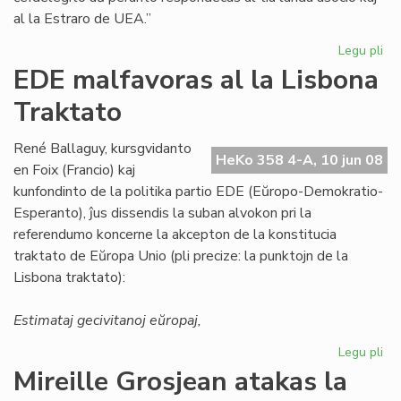
al la Estraro de UEA.”
Legu pli
pri
Ro
EDE malfavoras al la Lisbona
pr
Traktato
ek
René Ballaguy, kursgvidanto
HeKo 358 4-A, 10 jun 08
en Foix (Francio) kaj
kunfondinto de la politika partio EDE (Eŭropo-Demokratio-
Esperanto), ĵus dissendis la suban alvokon pri la
referendumo koncerne la akcepton de la konstitucia
traktato de Eŭropa Unio (pli precize: la punktojn de la
Lisbona traktato):
Estimataj gecivitanoj eŭropaj,
Legu pli
pri
ED
Mireille Grosjean atakas la
ma