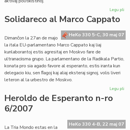
aktivaj politikistinoj.
Legu pli
pri
De
Solidareco al Marco Cappato
nu
de
"F
HeKo 330 5-C, 30 maj 07
Dimanĉon la 27an de majo
la itala EU-parlamentano Marco Cappato kaj liaj
kunlaborantoj estis agresitaj en Moskvo fare de
ultranaciisma grupo. La parlamentano de la Radikala Partio,
konata pro sia agado favore al esperanto, estis iranta kun
delegacio kiu, sen ﬂagoj kaj aliaj eksteraj signoj, volis liveri
leteron al la urbestro de Moskvo.
Legu pli
pri
So
Heroldo de Esperanto n-ro
al
6/2007
Ma
Ca
HeKo 330 4-B, 22 maj 07
La Tria Mondo estas en la