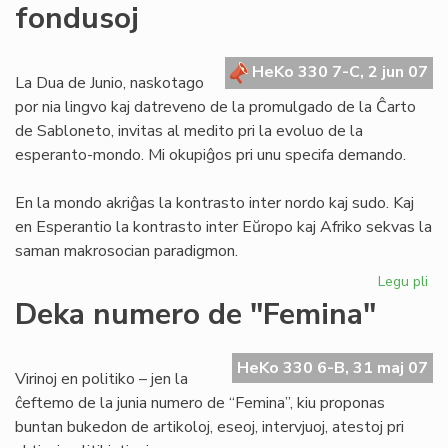
fondusoj
la
tra
de
HeKo 330 7-C, 2 jun 07
Ju
La Dua de Junio, naskotago
por nia lingvo kaj datreveno de la promulgado de la Ĉarto
de Sabloneto, invitas al medito pri la evoluo de la
esperanto-mondo. Mi okupiĝos pri unu specifa demando.
En la mondo akriĝas la kontrasto inter nordo kaj sudo. Kaj
en Esperantio la kontrasto inter Eŭropo kaj Afriko sekvas la
saman makrosocian paradigmon.
Legu pli
pri
Mo
Deka numero de "Femina"
ba
kaj
afr
HeKo 330 6-B, 31 maj 07
Virinoj en politiko – jen la
fo
ĉeftemo de la junia numero de “Femina”, kiu proponas
buntan bukedon de artikoloj, eseoj, intervjuoj, atestoj pri