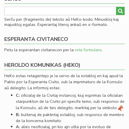
Serĉu per (fragmento de) teksto aŭ HeKo-kodo. Minuskloj kaj
majuskloj egalas. Esperantaj literoj ankaŭ en x-formato.
ESPERANTA CIVITANECO
Petu la esperantan civitanecon per la
reta formularo
.
HEROLDO KOMUNIKAS (HEKO)
HeKo estas retagentejo je la servo de la establoj en kaj apud la
Pakto por la Esperanta Civito, sub la imprimaturo de la Konsulo
aŭ delegito. La informoj estas:
C:
oﬁcialaj de la Civitaj instancoj, kiuj esprimas la oﬁcialan
starpunkton de la Civito pri specifa temo, sub responso de
la Konsulo, aŭ de ties delegito, markitaj per la simbolo
.
B:
bultenaj de paktintaj establoj, sub responso de membro
de la koncerna komitato.
A:
alies neoﬁcialaj, pri kio ajn utila por la evoluo de