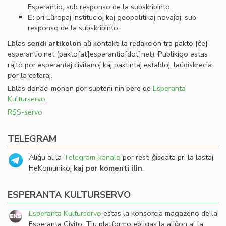
Esperantio, sub responso de la subskribinto.
E:
pri Eŭropaj institucioj kaj geopolitikaj novaĵoj, sub
responso de la subskribinto.
Eblas
sendi
artikolon
aŭ kontakti la redakcion tra
pakto
[ĉe]
esperantio
.
net
(pakto[at]esperantio[dot]net)
. Publikigo estas
rajto por esperantaj civitanoj kaj paktintaj establoj, laŭdiskrecia
por la ceteraj.
Eblas donaci monon por subteni nin pere de
Esperanta
Kulturservo
.
RSS-servo
TELEGRAM
Aliĝu al la
Telegram-kanalo
por resti ĝisdata pri la lastaj
HeKomunikoj
kaj por komenti ilin
.
ESPERANTA KULTURSERVO
Esperanta Kulturservo
estas la konsorcia magazeno de la
Esperanta Civito. Tiu platformo ebligas la aliĝon al la