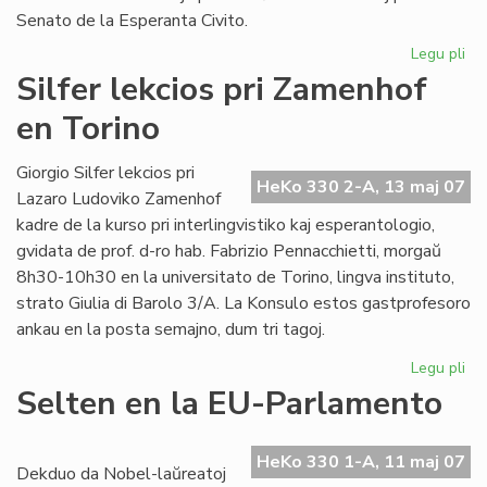
Senato de la Esperanta Civito.
Legu pli
pri
An
Silfer lekcios pri Zamenhof
se
en Torino
al
"Li
Fol
Giorgio Silfer lekcios pri
HeKo 330 2-A, 13 maj 07
Lazaro Ludoviko Zamenhof
kadre de la kurso pri interlingvistiko kaj esperantologio,
gvidata de prof. d-ro hab. Fabrizio Pennacchietti, morgaŭ
8h30-10h30 en la universitato de Torino, lingva instituto,
strato Giulia di Barolo 3/A. La Konsulo estos gastprofesoro
ankau en la posta semajno, dum tri tagoj.
Legu pli
pri
Sil
Selten en la EU-Parlamento
lek
pri
Za
HeKo 330 1-A, 11 maj 07
Dekduo da Nobel-laŭreatoj
en