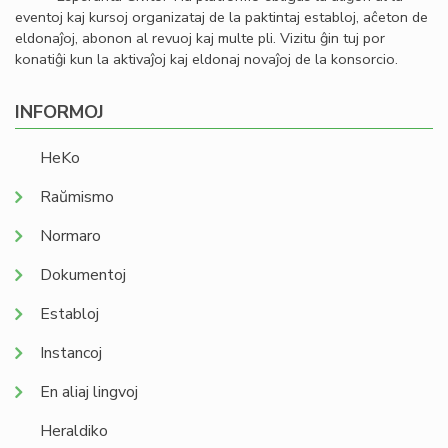
eventoj kaj kursoj organizataj de la paktintaj establoj, aĉeton de
eldonaĵoj, abonon al revuoj kaj multe pli. Vizitu ĝin tuj por
konatiĝi kun la aktivaĵoj kaj eldonaj novaĵoj de la konsorcio.
INFORMOJ
HeKo
Raŭmismo
Normaro
Dokumentoj
Establoj
Instancoj
En aliaj lingvoj
Heraldiko