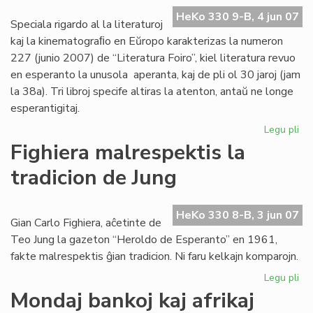
UE
HeKo 330 9-B, 4 jun 07
20
Speciala rigardo al la literaturoj
20
kaj la kinematograﬁo en Eŭropo karakterizas la numeron
227 (junio 2007) de “Literatura Foiro”, kiel literatura revuo
en esperanto la unusola aperanta, kaj de pli ol 30 jaroj (jam
la 38a). Tri libroj specife altiras la atenton, antaŭ ne longe
esperantigitaj.
Legu pli
pri
La
Fighiera malrespektis la
jun
tradicion de Jung
"Li
Foi
ape
HeKo 330 8-B, 3 jun 07
Gian Carlo Fighiera, aĉetinte de
Teo Jung la gazeton “Heroldo de Esperanto” en 1961,
fakte malrespektis ĝian tradicion. Ni faru kelkajn komparojn.
Legu pli
pri
Fig
Mondaj bankoj kaj afrikaj
ma