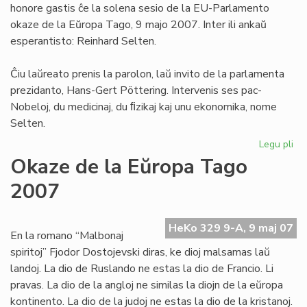
honore gastis ĉe la solena sesio de la EU-Parlamento
To
okaze de la Eŭropa Tago, 9 majo 2007. Inter ili ankaŭ
esperantisto: Reinhard Selten.
Ĉiu laŭreato prenis la parolon, laŭ invito de la parlamenta
prezidanto, Hans-Gert Pöttering. Intervenis ses pac-
Nobeloj, du medicinaj, du ﬁzikaj kaj unu ekonomika, nome
Selten.
Legu pli
pri
Se
Okaze de la Eŭropa Tago
en
2007
la
EU
Pa
HeKo 329 9-A, 9 maj 07
En la romano “Malbonaj
spiritoj” Fjodor Dostojevski diras, ke dioj malsamas laŭ
landoj. La dio de Ruslando ne estas la dio de Francio. Li
pravas. La dio de la angloj ne similas la diojn de la eŭropa
kontinento. La dio de la judoj ne estas la dio de la kristanoj.