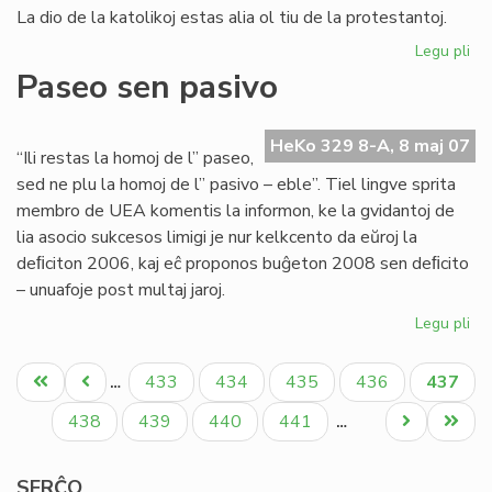
La dio de la katolikoj estas alia ol tiu de la protestantoj.
Legu pli
pri
Ok
Paseo sen pasivo
de
la
Eŭ
HeKo 329 8-A, 8 maj 07
“Ili restas la homoj de l” paseo,
Ta
sed ne plu la homoj de l” pasivo – eble”. Tiel lingve sprita
20
membro de UEA komentis la informon, ke la gvidantoj de
lia asocio sukcesos limigi je nur kelkcento da eŭroj la
deﬁciton 2006, kaj eĉ proponos buĝeton 2008 sen deﬁcito
– unuafoje post multaj jaroj.
Legu pli
pri
Pa
Pagination
se
Unua
Antaŭa
Paĝo
Paĝo
Paĝo
Paĝo
Aktual
433
434
435
436
437
…
pa
paĝo
paĝo
paĝo
Paĝo
Paĝo
Paĝo
Paĝo
Next
Last
438
439
440
441
…
page
page
SERĈO