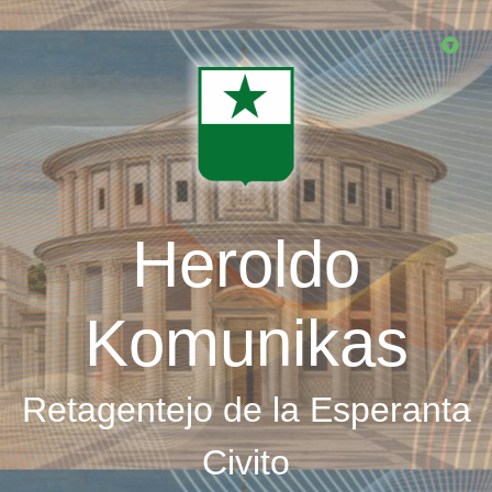
Skip
to
main
content
Heroldo
Komunikas
Retagentejo de la Esperanta
Civito