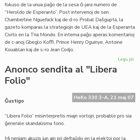
fokuso de la unua paĝo de la sesa ĉi-jara numero de
“Heroldo de Esperanto”. Post intervenoj de sen.
Chamberline Nguefack kaj de d-ro Probal Daŝgupta, la
gazeto komparas la strategiojn de UEA kaj de la Esperanta
Civito en la Tria Mondo. En interna paĝo aperas komentarioj
de c-anoj Gbeglo Koﬃ, Prince Henry Oguinye, Antoine
Kouablan kaj de s-ro Jean Codjo.
Legu pli
pri
He
Anonco sendita al "Libera
de
Folio"
Es
n-
ro
HeKo 330 3-A, 21 maj 07
6/
Ĝustigo
“Libera Folio” misinterpretis miajn vortojn, probable pro sia
ĝenerale skandalisma tono.
Mi neniam akuzis iun ajn pri defraŭdo en la elektoj por la