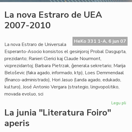
La nova Estraro de UEA
2007-2010
HeKo 331 1-A, 6 jun 07
La nova Estraro de Universala
Esperanto-Asocio konsistos el gesinjoroj Probal Dasgupta,
prezidanto; Ranieri Clerici kaj Claude Nourmont,
vicprezidantoj; Barbara Pietrzak, ĝenerala sekretario; Marija
Beloševic (faka agado, informado, ktp), Loes Demmendaal
(ﬁnanco-administrado), Hori Jasuo (landa agado, edukado,
kulturo), José Antonio Vergara (strategio, lingvopolitiko,
movada evoluo, sci
Legu pli
pri
La
La junia "Literatura Foiro"
no
aperis
Est
de