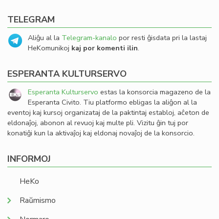
TELEGRAM
Aliĝu al la
Telegram-kanalo
por resti ĝisdata pri la lastaj
HeKomunikoj
kaj por komenti ilin
.
ESPERANTA KULTURSERVO
Esperanta Kulturservo
estas la konsorcia magazeno de la
Esperanta Civito. Tiu platformo ebligas la aliĝon al la
eventoj kaj kursoj organizataj de la paktintaj establoj, aĉeton de
eldonaĵoj, abonon al revuoj kaj multe pli. Vizitu ĝin tuj por
konatiĝi kun la aktivaĵoj kaj eldonaj novaĵoj de la konsorcio.
INFORMOJ
HeKo
Raŭmismo