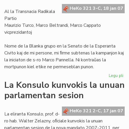
de
HeKo 321 3-C, 18 jan 07
"A
Al la Transnacia Radikala
Partio
Maurizio Turco, Marco Beltrandi, Marco Cappato
vicprezidantoj
Nome de la Blanka grupo en la Senato de la Esperanta
Civito kaj de mi persone, mi ﬁrme subtenas la kampanjon kaj
la iniciaton de s-ro Marco Pannella. Ni kontraŭas la
mortpunon kiel etike ne permeseblan punon.
Legu pli
pri
Bl
La Konsulo kunvokis la unuan
su
parlamentan sesion
ka
ko
mo
HeKo 321 2-C, 17 jan 07
La eliranta Konsulo, prof. d-
ro hab. Walter Zelazny, oﬁciale kunvokis la unuan
parlamentan sesion de la nova mandato 2007-2011, per