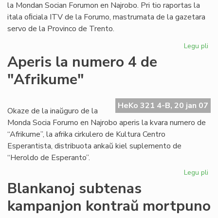
la Mondan Socian Forumon en Najrobo. Pri tio raportas la
itala oﬁciala ITV de la Forumo, mastrumata de la gazetara
servo de la Provinco de Trento.
Legu pli
pri
Ke
Aperis la numero 4 de
rif
"Afrikume"
la
eni
al
HeKo 321 4-B, 20 jan 07
Dal
Okaze de la inaŭguro de la
La
Monda Socia Forumo en Najrobo aperis la kvara numero de
“Afrikume”, la afrika cirkulero de Kultura Centro
Esperantista, distribuota ankaŭ kiel suplemento de
“Heroldo de Esperanto”.
Legu pli
pri
Ap
Blankanoj subtenas
la
kampanjon kontraŭ mortpuno
nu
4