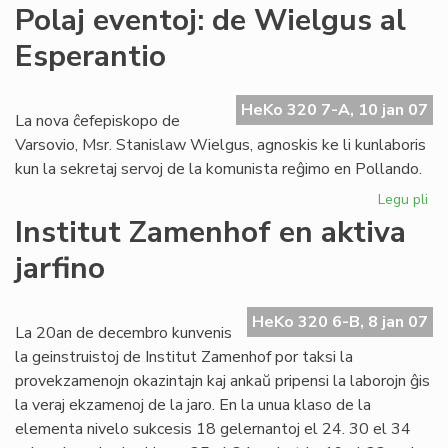
Gr
Polaj eventoj: de Wielgus al
tea
Esperantio
ag
po
Da
HeKo 320 7-A, 10 jan 07
To
La nova ĉefepiskopo de
Varsovio, Msr. Stanislaw Wielgus, agnoskis ke li kunlaboris
kun la sekretaj servoj de la komunista reĝimo en Pollando.
Legu pli
pri
Pol
Institut Zamenhof en aktiva
eve
jarfino
de
Wi
al
HeKo 320 6-B, 8 jan 07
Es
La 20an de decembro kunvenis
la geinstruistoj de Institut Zamenhof por taksi la
provekzamenojn okazintajn kaj ankaŭ pripensi la laborojn ĝis
la veraj ekzamenoj de la jaro. En la unua klaso de la
elementa nivelo sukcesis 18 gelernantoj el 24. 30 el 34