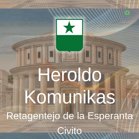
Skip
to
main
content
Heroldo
Komunikas
Retagentejo de la Esperanta
Civito