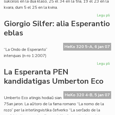
sukcesis en la dua klaso, 25 el 34 en la tria, 19 el 23 en la
kvara, dum 5 el 25 en la kvina.
Legu pli
pri
Ins
Giorgio Silfer: alia Esperantio
Za
eblas
en
akt
jar
HeKo 320 5-A, 6 jan 07
“La Ondo de Esperanto”
intervjuas (n-ro 1:2007)
Legu pli
pri
Gio
La Esperanta PEN
Sil
kandidatigas Umberton Eco
ali
Es
eb
HeKo 320 4-B, 5 jan 07
Umberto Eco atingis hodiaŭ sian
75an jaron. La aŭtoro de la fama romano “La nomo de la
rozo” per la interlingvistika ĉefverko “La serĉado de la