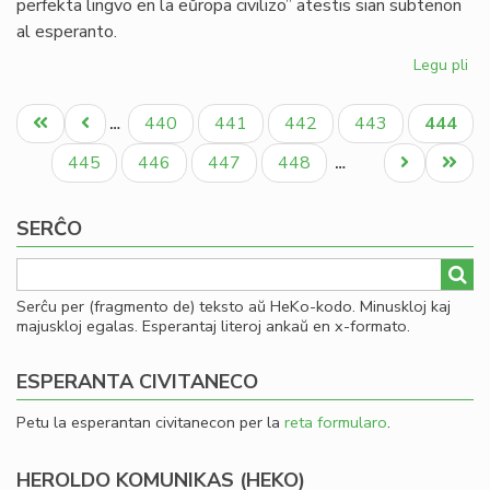
perfekta lingvo en la eŭropa civilizo” atestis sian subtenon
al esperanto.
Legu pli
pri
La
Pagination
Es
Unua
Antaŭa
Paĝo
Paĝo
Paĝo
Paĝo
Aktual
440
441
442
443
444
…
PE
paĝo
paĝo
paĝo
ka
Paĝo
Paĝo
Paĝo
Paĝo
Next
Last
445
446
447
448
…
Um
page
page
Ec
SERĈO
Serĉu per (fragmento de) teksto aŭ HeKo-kodo. Minuskloj kaj
majuskloj egalas. Esperantaj literoj ankaŭ en x-formato.
ESPERANTA CIVITANECO
Petu la esperantan civitanecon per la
reta formularo
.
HEROLDO KOMUNIKAS (HEKO)