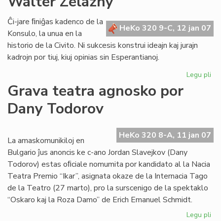
Walter Zelazny
la
ta
Ĉi-jare ﬁniĝas kadenco de la
HeKo 320 9-C, 12 jan 07
de
Konsulo, la unua en la
la
historio de la Civito. Ni sukcesis konstrui ideajn kaj jurajn
mi
kadrojn por tiuj, kiuj opinias sin Esperantianoj.
Legu pli
pri
No
Grava teatra agnosko por
sal
Dany Todorov
de
Ko
Wa
HeKo 320 8-A, 11 jan 07
Ze
La amaskomunikiloj en
Bulgario ĵus anoncis ke c-ano Jordan Slavejkov (Dany
Todorov) estas oﬁciale nomumita por kandidato al la Nacia
Teatra Premio “Ikar”, asignata okaze de la Internacia Tago
de la Teatro (27 marto), pro la surscenigo de la spektaklo
“Oskaro kaj la Roza Damo” de Erich Emanuel Schmidt.
Legu pli
pri