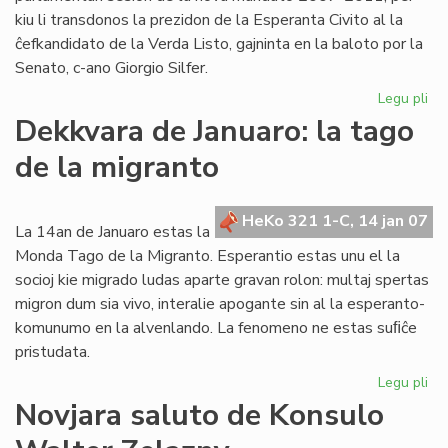
kiu li transdonos la prezidon de la Esperanta Civito al la
ĉefkandidato de la Verda Listo, gajninta en la baloto por la
Senato, c-ano Giorgio Silfer.
Legu pli
pri
La
Dekkvara de Januaro: la tago
Ko
de la migranto
ku
la
un
HeKo 321 1-C, 14 jan 07
pa
La 14an de Januaro estas la
se
Monda Tago de la Migranto. Esperantio estas unu el la
socioj kie migrado ludas aparte gravan rolon: multaj spertas
migron dum sia vivo, interalie apogante sin al la esperanto-
komunumo en la alvenlando. La fenomeno ne estas suﬁĉe
pristudata.
Legu pli
pri
De
Novjara saluto de Konsulo
de
Jan