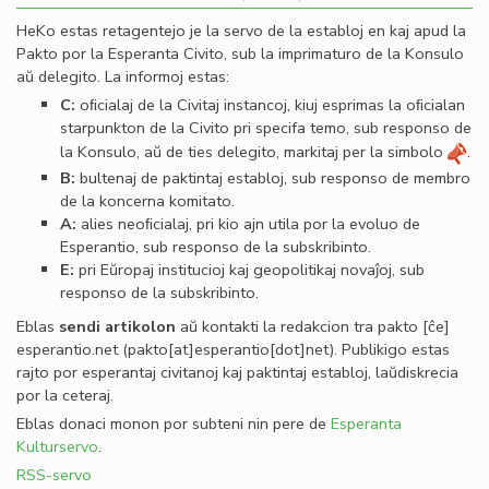
HeKo estas retagentejo je la servo de la establoj en kaj apud la
Pakto por la Esperanta Civito, sub la imprimaturo de la Konsulo
aŭ delegito. La informoj estas:
C:
oﬁcialaj de la Civitaj instancoj, kiuj esprimas la oﬁcialan
starpunkton de la Civito pri specifa temo, sub responso de
la Konsulo, aŭ de ties delegito, markitaj per la simbolo
.
B:
bultenaj de paktintaj establoj, sub responso de membro
de la koncerna komitato.
A:
alies neoﬁcialaj, pri kio ajn utila por la evoluo de
Esperantio, sub responso de la subskribinto.
E:
pri Eŭropaj institucioj kaj geopolitikaj novaĵoj, sub
responso de la subskribinto.
Eblas
sendi
artikolon
aŭ kontakti la redakcion tra
pakto
[ĉe]
esperantio
.
net
(pakto[at]esperantio[dot]net)
. Publikigo estas
rajto por esperantaj civitanoj kaj paktintaj establoj, laŭdiskrecia
por la ceteraj.
Eblas donaci monon por subteni nin pere de
Esperanta
Kulturservo
.
RSS-servo