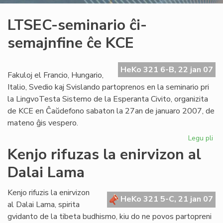
LTSEC-seminario ĉi-
semajnfine ĉe KCE
HeKo 321 6-B, 22 jan 07
Fakuloj el Francio, Hungario,
Italio, Svedio kaj Svislando partoprenos en la seminario pri
la LingvoTesta Sistemo de la Esperanta Civito, organizita
de KCE en Ĉaŭdefono sabaton la 27an de januaro 2007, de
mateno ĝis vespero.
Legu pli
pri
LT
Kenjo rifuzas la enirvizon al
se
Dalai Lama
ĉi-
se
ĉe
Kenjo rifuzis la enirvizon
HeKo 321 5-C, 21 jan 07
KC
al Dalai Lama, spirita
gvidanto de la tibeta budhismo, kiu do ne povos partopreni