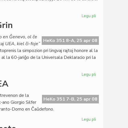
Legu pli
pri
Armita
Grin
konflikto
en
io en Ĝenevo, ol ĉe
Burundio
HeKo 351 8-A, 25 apr 08
aj UEA, kiel ĉi-foje”
prenis la simpozion pri lingvaj rajtoj honore al la
l la 60-jariĝo de la Universala Deklaracio pri la
Legu pli
pri
Sukcesa
EA
simpozio
kun
trevenon de la
prof.
HeKo 351 7-B, 25 apr 08
ano Giorgio Silfer
Grin
peranto-Domo en Ĉaŭdefono.
Legu pli
pri
KCE