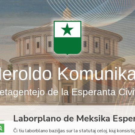
eroldo Komunik
etagentejo de la Esperanta Civi
Laborplano de Meksika Espe
Ĉi tiu laborblano baziĝas sur la statutaj celoj, kiuj konsist