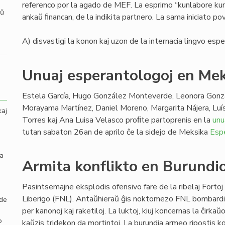
referenco por la agado de MEF. La esprimo “kunlabore kun”
aŭ
ankaŭ ﬁnancan, de la indikita partnero. La sama iniciato povas
A) disvastigi la konon kaj uzon de la internacia lingvo espe
Unuaj esperantologoj en Me
Estela García, Hugo González Monteverde, Leonora Gonz
Morayama Martínez, Daniel Moreno, Margarita Nájera, Luí
kaj
Torres kaj Ana Luisa Velasco proﬁte partoprenis en la
unu
tutan sabaton 26an de aprilo ĉe la sidejo de Meksika
Esp
la
Armita konflikto en Burundi
Pasintsemajne eksplodis ofensivo fare de la ribelaj Fortoj
Liberigo (FNL). Antaŭhieraŭ ĝis noktomezo FNL bombard
 de
per kanonoj kaj raketiloj. La luktoj, kiuj koncernas la ĉirkaŭ
o
kaŭzis tridekon da mortintoj. La burundia armeo ripostis kon