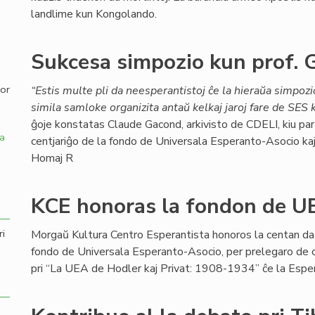
landlime kun Kongolando.
,
Sukcesa simpozio kun prof. 
por
“Estis multe pli da neesperantistoj ĉe la hieraŭa simpoz
simila samloke organizita antaŭ kelkaj jaroj fare de SES k
ĝoje konstatas Claude Gacond, arkivisto de CDELI, kiu parto
a
centjariĝo de la fondo de Universala Esperanto-Asocio kaj a
Homaj R
KCE honoras la fondon de U
ri
Morgaŭ Kultura Centro Esperantista honoros la centan da
fondo de Universala Esperanto-Asocio, per prelegaro de c-
pri “La UEA de Hodler kaj Privat: 1908-1934” ĉe la Es