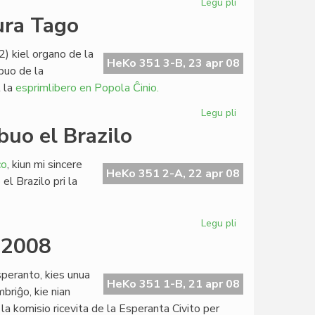
Legu pli
pri
Konsulo
Ken
ura Tago
Miner
pri
2) kiel organo de la
raŭmisma
HeKo 351 3-B, 23 apr 08
buo de la
detalo
 la
esprimlibero en Popola Ĉinio.
Legu pli
pri
Leginda
buo el Brazilo
en
la
co
, kiun mi sincere
monda
HeKo 351 2-A, 22 apr 08
el Brazilo pri la
Literatura
Tago
Legu pli
pri
Pri
 2008
raŭmismo
interesa
speranto, kies unua
kontribuo
HeKo 351 1-B, 21 apr 08
riĝo, kie nian
el
la komisio ricevita de la Esperanta Civito per
Brazilo