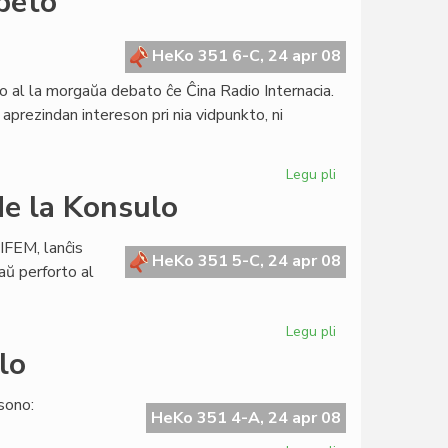
ibeto
honoras
la
fondon
HeKo 351 6-C, 24 apr 08
de
o al la morgaŭa debato ĉe Ĉina Radio Internacia.
UEA
aprezindan intereson pri nia vidpunkto, ni
Legu pli
pri
Kontribuo
e la Konsulo
al
la
IFEM, lanĉis
debato
HeKo 351 5-C, 24 apr 08
aŭ perforto al
pri
Tibeto
Legu pli
pri
UNIFEM-
lo
alvoko
subskribita
sono:
de
HeKo 351 4-A, 24 apr 08
la