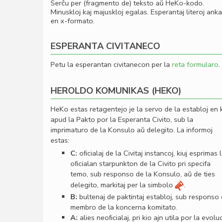
Serĉu per (fragmento de) teksto aŭ HeKo-kodo.
Minuskloj kaj majuskloj egalas. Esperantaj literoj ank
en x-formato.
ESPERANTA CIVITANECO
Petu la esperantan civitanecon per la
reta formularo
.
HEROLDO KOMUNIKAS (HEKO)
HeKo estas retagentejo je la servo de la establoj en 
apud la Pakto por la Esperanta Civito, sub la
imprimaturo de la Konsulo aŭ delegito. La informoj
estas:
C:
oﬁcialaj de la Civitaj instancoj, kiuj esprimas 
oﬁcialan starpunkton de la Civito pri specifa
temo, sub responso de la Konsulo, aŭ de ties
delegito, markitaj per la simbolo
.
B:
bultenaj de paktintaj establoj, sub responso
membro de la koncerna komitato.
A:
alies neoﬁcialaj, pri kio ajn utila por la evolu