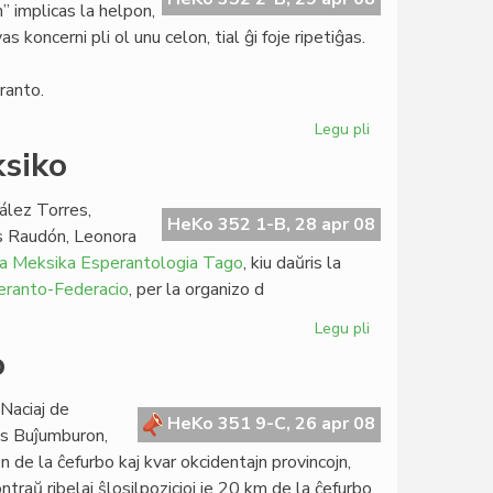
 implicas la helpon,
 koncerni pli ol unu celon, tial ĝi foje ripetiĝas.
ranto.
Legu pli
pri
Laborplano
ksiko
de
Meksika
ález Torres,
Esperanto-
HeKo 352 1-B, 28 apr 08
s Raudón, Leonora
Federacio
a Meksika Esperantologia Tago
, kiu daŭris la
eranto-Federacio
, per la organizo d
Legu pli
pri
Unuaj
o
esperantologoj
en
 Naciaj de
Meksiko
HeKo 351 9-C, 26 apr 08
is Buĵumburon,
on de la ĉefurbo kaj kvar okcidentajn provincojn,
traŭ ribelaj ŝlosilpozicioj je 20 km de la ĉefurbo,