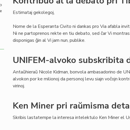
Kontribuo al la debato pri T
mo
de
Estimataj gekolegoj,
Nome de la Esperanta Civito ni dankas pro Via afabla invit
Ni ne partoprenos rekte en tiu debato, sed ĉar Vi montras 
disponigas ĝin al Vi jam nun, publike.
UNIFEM-alvoko subskribita d
Antaŭhieraŭ Nicole Kidman, bonvola ambasadorino de UN
alvokon por ke milionoj da personoj levu siajn voĉojn kontr
virinoj.
Ken Miner pri raŭmisma deta
Skribis lastatempe la interesa intelektulo Ken Miner el U