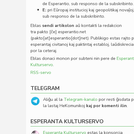
de Esperantio, sub responso de la subskribinto.
E:
pri Eŭropaj institucioj kaj geopolitikaj novaĵoj
sub responso de la subskribinto.
Eblas
sendi
artikolon
aŭ kontakti la redakcion
tra
pakto
[ĉe]
esperantio
.
net
(pakto[at]esperantio[dot]net)
. Publikigo estas rajto 
esperantaj civitanoj kaj paktintaj establoj, laŭdiskrecia
por la ceteraj.
Eblas donaci monon por subteni nin pere de
Esperant
Kulturservo
.
RSS-servo
TELEGRAM
Aliĝu al la
Telegram-kanalo
por resti ĝisdata p
la lastaj HeKomunikoj
kaj por komenti ilin
.
ESPERANTA KULTURSERVO
Esperanta Kulturservo
estas la konsorcia