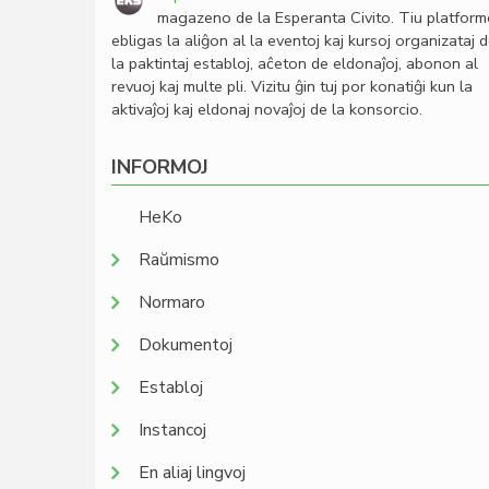
magazeno de la Esperanta Civito. Tiu platfor
ebligas la aliĝon al la eventoj kaj kursoj organizataj 
la paktintaj establoj, aĉeton de eldonaĵoj, abonon al
revuoj kaj multe pli. Vizitu ĝin tuj por konatiĝi kun la
aktivaĵoj kaj eldonaj novaĵoj de la konsorcio.
INFORMOJ
HeKo
Raŭmismo
Normaro
Dokumentoj
Establoj
Instancoj
En aliaj lingvoj