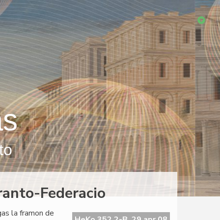
as
to
ranto-Federacio
igas la framon de
HeKo 352 2-B, 29 apr 08