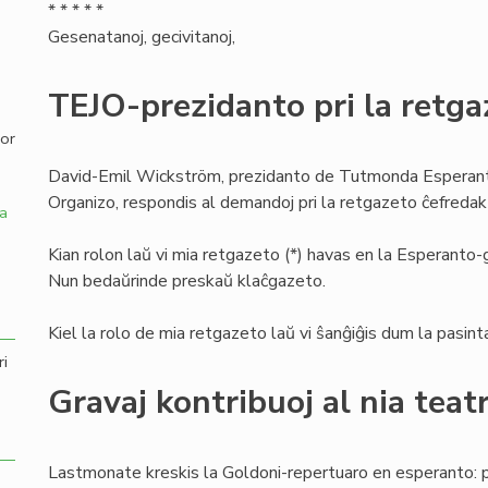
* * * * *
Gesenatanoj, gecivitanoj,
,
TEJO-prezidanto pri la retga
por
David-Emil Wickström, prezidanto de Tutmonda Esperanti
Organizo, respondis al demandoj pri la retgazeto ĉefredakt
a
Kian rolon laŭ vi mia retgazeto (*) havas en la Esperanto
Nun bedaŭrinde preskaŭ klaĉgazeto.
Kiel la rolo de mia retgazeto laŭ vi ŝanĝiĝis dum la pasinta
ri
Gravaj kontribuoj al nia teat
Lastmonate kreskis la Goldoni-repertuaro en esperanto: p