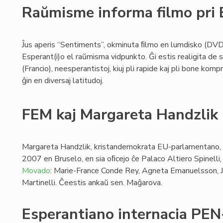
Raŭmisme informa filmo pri 
Ĵus aperis “Sentiments”, okminuta ﬁlmo en lumdisko (DVD)
Esperant(i)o el raŭmisma vidpunkto. Ĝi estis realigita de
(Francio), neesperantistoj, kiuj pli rapide kaj pli bone kom
ĝin en diversaj latitudoj.
FEM kaj Margareta Handzlik
Margareta Handzlik, kristandemokrata EU-parlamentano,
2007 en Bruselo, en sia oﬁcejo ĉe Palaco Altiero Spinelli
Movado
: Marie-France Conde Rey, Agneta Emanuelsson, 
Martinelli. Ĉeestis ankaŭ sen. Maĝarova.
Esperantiano internacia PEN