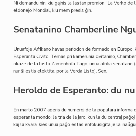
Ni demandu nin: kiu gajnis la lastan premion “La Verko de
eldonejo Mondial, kiu mem presis ĝin.
Senatanino Chamberline Ngu
Unuafoje Afrikano havas periodon de formado en Eŭropo, 
Esperanta Civito. Temas pri kamerunia civitanino, Chambe
okaze de la lasta Zamenhofa Tago, unua afrika senatano (en
nur ŝi estis elektita, por la Verda Listo). Sen.
Heroldo de Esperanto: du n
En marto 2007 aperis du numeroj de la populara informa g
esperanta mondo: la tria de la jaro, kun la du centraj paĝo
kaj la kvara, kies unua paĝo estas enfokusigita je la inaŭg