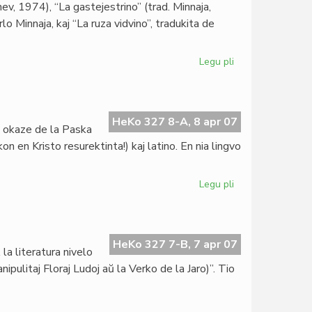
ev, 1974), “La gastejestrino” (trad. Minnaja,
de
lo Minnaja, kaj “La ruza vidvino”, tradukita de
Kniivilä
Legu pli
pri
Gravaj
kontribuoj
al
nia
HeKo 327 8-A, 8 apr 07
, okaze de la Paska
teatro
n en Kristo resurektinta!) kaj latino. En nia lingvo
Legu pli
pri
Papa
bondeziro
en
nia
HeKo 327 7-B, 7 apr 07
la literatura nivelo
lingvo
pulitaj Floraj Ludoj aŭ la Verko de la Jaro)”. Tio