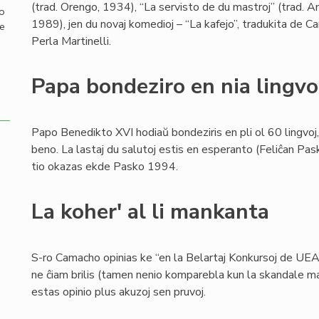
(trad. Orengo, 1934), “La servisto de du mastroj” (trad. An
mo
1989), jen du novaj komedioj – “La kafejo”, tradukita de Car
de
Perla Martinelli.
Papa bondeziro en nia lingvo
Papo Benedikto XVI hodiaŭ bondeziris en pli ol 60 lingvoj
beno. La lastaj du salutoj estis en esperanto (Feliĉan Pasko
tio okazas ekde Pasko 1994.
La koher' al li mankanta
S-ro Camacho opinias ke “en la Belartaj Konkursoj de UEA 
ne ĉiam brilis (tamen nenio komparebla kun la skandale mani
estas opinio plus akuzoj sen pruvoj.