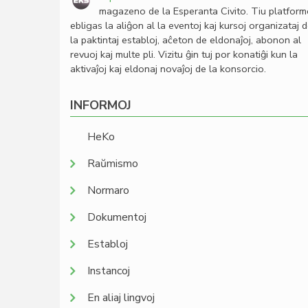
magazeno de la Esperanta Civito. Tiu platfor
ebligas la aliĝon al la eventoj kaj kursoj organizataj 
la paktintaj establoj, aĉeton de eldonaĵoj, abonon al
revuoj kaj multe pli. Vizitu ĝin tuj por konatiĝi kun la
aktivaĵoj kaj eldonaj novaĵoj de la konsorcio.
INFORMOJ
HeKo
Raŭmismo
Normaro
Dokumentoj
Establoj
Instancoj
En aliaj lingvoj