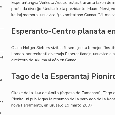
Esperantlingva Verkista Asocio estas trairanta fazon de 
aŭ
profunda diverĝo. Unuﬂanke la prezidanto, Mauro Nervi, vol
kelkaj membroj, unuavice ĝia komitatano Gunnar Gällmo, vo
Esperanto-Centro planata e
C-ano Holger Siebers vizitas ĉi-semajne la lernejon “Inst
Lomeo, por renkonti diversajn Esperantianojn, unuavice c
kaj
direktoro de Akuma vilaĝo en Ganao.
Tago de la Esperantaj Pionir
la
Okaze de la 14a de Aprilo (forpaso de Zamenhof), Tago d
Pioniroj, ni publikigas la resumon de la parolado de la Kons
 de
nova Parlamento, en Bruselo 19 marto 2007.
o