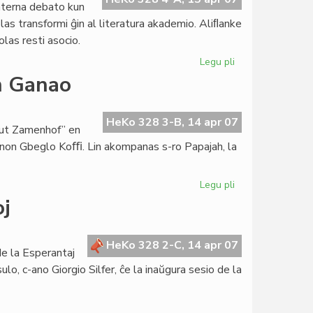
interna debato kun
as transformi ĝin al literatura akademio. Aliﬂanke
las resti asocio.
Legu pli
pri
De
n Ganao
EVA
al
akADAMO...
HeKo 328 3-B, 14 apr 07
itut Zamenhof” en
-anon Gbeglo Koﬃ. Lin akompanas s-ro Papajah, la
Legu pli
pri
Esperanto-
oj
Centro
planata
en
HeKo 328 2-C, 14 apr 07
e la Esperantaj
Ganao
ulo, c-ano Giorgio Silfer, ĉe la inaŭgura sesio de la