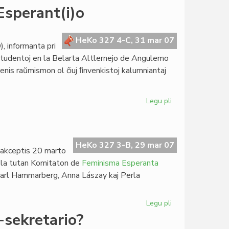
Heroldo
Esperant(i)o
de
Esperanto:
du
HeKo 327 4-C, 31 mar 07
, informanta pri
numeroj
 studentoj en la Belarta Altlernejo de Angulemo
en
prenis raŭmismon ol ĉiuj ﬁnvenkistoj kalumniantaj
marto
Legu pli
pri
Raŭmisme
informa
filmo
pri
HeKo 327 3-B, 29 mar 07
 akceptis 20 marto
Esperant(i)o
, la tutan Komitaton de
Feminisma Esperanta
Jarl Hammarberg, Anna Lászay kaj Perla
Legu pli
pri
FEM
-sekretario?
kaj