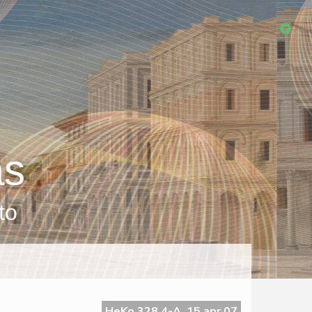
as
to
HeKo 328 4-A, 15 apr 07