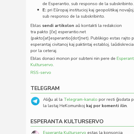
de Esperantio, sub responso de la subskribinto.
E:
pri Eŭropaj institucioj kaj geopolitikaj novaĵoj
sub responso de la subskribinto.
Eblas
sendi
artikolon
aŭ kontakti la redakcion
tra
pakto
[ĉe]
esperantio
.
net
(pakto[at]esperantio[dot]net)
. Publikigo estas rajto 
esperantaj civitanoj kaj paktintaj establoj, laŭdiskrecia
por la ceteraj.
Eblas donaci monon por subteni nin pere de
Esperant
Kulturservo
.
RSS-servo
TELEGRAM
Aliĝu al la
Telegram-kanalo
por resti ĝisdata p
la lastaj HeKomunikoj
kaj por komenti ilin
.
ESPERANTA KULTURSERVO
Esperanta Kulturservo
estas la konsorcia