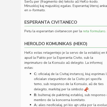
Serĉu per (fragmento de) teksto aŭ HeKo-kodo.
Minuskloj kaj majuskloj egalas. Esperantaj literoj ank
en x-formato.
ESPERANTA CIVITANECO
Petu la esperantan civitanecon per la
reta formularo
.
HEROLDO KOMUNIKAS (HEKO)
HeKo estas retagentejo je la servo de la establoj en 
apud la Pakto por la Esperanta Civito, sub la
imprimaturo de la Konsulo aŭ delegito. La informoj
estas:
C:
oﬁcialaj de la Civitaj instancoj, kiuj esprimas 
oﬁcialan starpunkton de la Civito pri specifa
temo, sub responso de la Konsulo, aŭ de ties
delegito, markitaj per la simbolo
.
B:
bultenaj de paktintaj establoj, sub responso
membro de la koncerna komitato.
A:
alies neoﬁcialaj, pri kio ajn utila por la evolu