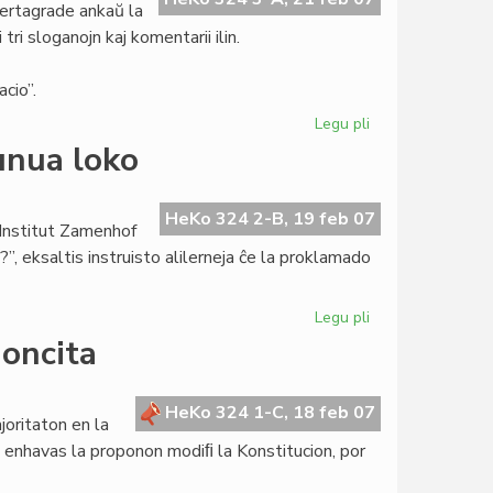
certagrade ankaŭ la
ri sloganojn kaj komentarii ilin.
cio”.
Legu pli
pri
Tago
unua loko
de
la
Gepatra
HeKo 324 2-B, 19 feb 07
 Institut Zamenhof
Lingvo:
 eksaltis instruisto alilerneja ĉe la proklamado
tri
sloganoj
Legu pli
pri
Institut
noncita
Zamenhof
ree
en
HeKo 324 1-C, 18 feb 07
joritaton en la
la
 enhavas la proponon modiﬁ la Konstitucion, por
unua
loko