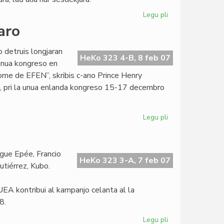
Legu pli
pri
UEA:
aro
ĉu
100-
o detruis longjaran
jara
HeKo 323 4-B, 8 feb 07
 unua kongreso en
aŭ
nome de EFEN”, skribis c-ano Prince Henry
60-
o, pri la unua enlanda kongreso 15-17 decembro
jara?
Legu pli
pri
Niĝerio
kongresis
sen
gue Epée, Francio
la
HeKo 323 3-A, 7 feb 07
Gutiérrez, Kubo.
estraro
 UEA kontribui al kampanjo celanta al la
8.
Legu pli
pri