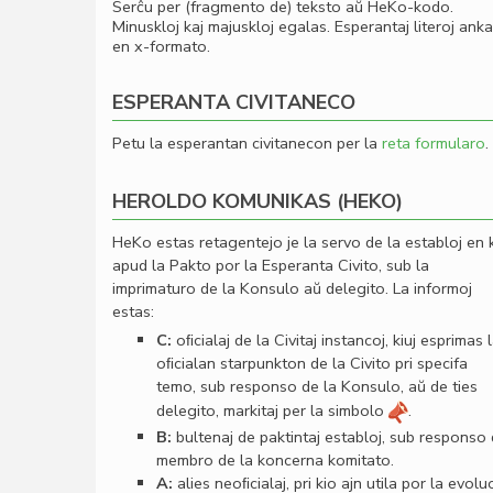
Serĉu per (fragmento de) teksto aŭ HeKo-kodo.
Minuskloj kaj majuskloj egalas. Esperantaj literoj ank
en x-formato.
ESPERANTA CIVITANECO
Petu la esperantan civitanecon per la
reta formularo
.
HEROLDO KOMUNIKAS (HEKO)
HeKo estas retagentejo je la servo de la establoj en 
apud la Pakto por la Esperanta Civito, sub la
imprimaturo de la Konsulo aŭ delegito. La informoj
estas:
C:
oﬁcialaj de la Civitaj instancoj, kiuj esprimas 
oﬁcialan starpunkton de la Civito pri specifa
temo, sub responso de la Konsulo, aŭ de ties
delegito, markitaj per la simbolo
.
B:
bultenaj de paktintaj establoj, sub responso
membro de la koncerna komitato.
A:
alies neoﬁcialaj, pri kio ajn utila por la evolu