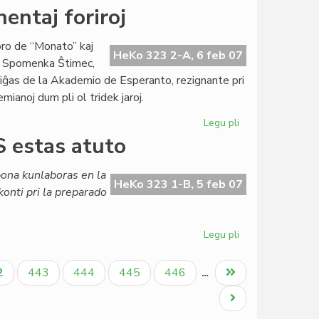
NEL
entaj foriroj
pri
pac-
oro de “Monato” kaj
Nobelo
HeKo 323 2-A, 6 feb 07
o; Spomenka Ŝtimec,
al
etiriĝas de la Akademio de Esperanto, rezignante pri
UEA
mianoj dum pli ol tridek jaroj.
Legu pli
pri
Akademio
 estas atuto
de
Esperanto:
bona kunlaboras en la
eminentaj
HeKo 323 1-B, 5 feb 07
onti pri la preparado
foriroj
Legu pli
pri
Nimubona
el
tuala
Paĝo
Paĝo
Paĝo
Paĝo
Last
2
443
444
445
446
…
Burundio:
ĝo
page
AfrES
Next
estas
page