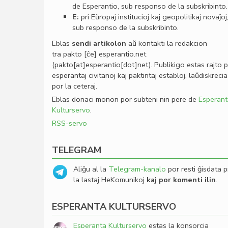
de Esperantio, sub responso de la subskribinto.
E:
pri Eŭropaj institucioj kaj geopolitikaj novaĵoj
sub responso de la subskribinto.
Eblas
sendi
artikolon
aŭ kontakti la redakcion
tra
pakto
[ĉe]
esperantio
.
net
(pakto[at]esperantio[dot]net)
. Publikigo estas rajto 
esperantaj civitanoj kaj paktintaj establoj, laŭdiskrecia
por la ceteraj.
Eblas donaci monon por subteni nin pere de
Esperant
Kulturservo
.
RSS-servo
TELEGRAM
Aliĝu al la
Telegram-kanalo
por resti ĝisdata p
la lastaj HeKomunikoj
kaj por komenti ilin
.
ESPERANTA KULTURSERVO
Esperanta Kulturservo
estas la konsorcia