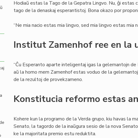
Hodiaŭ estas la Tago de la Gepatra Lingvo. Nu, ĝi estas 
aŭ
tago de la denaskaj esperantistoj. Bona okazo por proponi t
“Ne mia nacio estas mia lingvo, sed mia lingvo estas mia na
Institut Zamenhof ree en la 
“Ĉu Esperanto aparte inteligentaj igas la gelernantojn de
kaj
aŭ la homo mem Zamenhof estas voduo de la gelernantoj?”,
de la rezultoj de provekzameno.
la
Konstitucia reformo estas a
Kohere kun la programo de la Verda grupo, kiu havas la ma
 de
Senato, la tagordo de la inaŭgura sesio de la nova Senato
ke la majoritata premio estu reduktita.
o