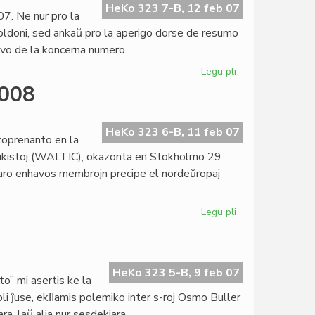
pli
HeKo 323 7-B, 12 feb 07
7. Ne nur pro la
bela
oldoni, sed ankaŭ pro la aperigo dorse de resumo
kaj
havo de la koncerna numero.
interesa
Legu pli
pri
"Literatura
2008
Foiro"
kaj
la
HeKo 323 6-B, 11 feb 07
toprenanto en la
Goldoni-
adukistoj (WALTIC), okazonta en Stokholmo 29
jaro
staro enhavos membrojn precipe el nordeŭropaj
Legu pli
pri
Esperanta
PEN
en
WALTIC
HeKo 323 5-B, 9 feb 07
o” mi asertis ke la
2008
li ĵuse, ekﬂamis polemiko inter s-roj Osmo Buller
a, laŭ alia nur sesdekjara.