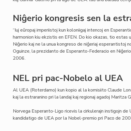
Niĝerio kongresis sen la estr
“Iuj eŭropaj imperiistoj kun koloniigaj intencoj en Esperanti
harmonion kiu ekzistis en EFEN. Do kio okazas, tio estas
Niĝerio kaj ne la unua kongreso de niĝeriaj esperantistoj 
Oguinze, la prezidanto de Esperanto-Federacio en Niĝeri
2006.
NEL pri pac-Nobelo al UEA
Al UEA (Roterdamo) kun kopio al la komisiito Claude Lon
kaj la estraranino pri la landaj kaj regionaj agadoj Maritza 
Norvega Esperanto-Ligo ricevis la cirkulerajn instigojn de
kandidatigo de UEA por la Nobel-premio pri Paco de 200