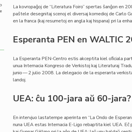
mo
La kovropaĝoj de “Literatura Foiro” spertas ŝanĝon en 200
de
paŝtele desegnitaj scenoj el diversaj komedioj de Carlo G
en la franca (kaj resumetoj en angla kaj hispana) pri la en
Esperanta PEN en WALTIC 
La Esperanta PEN-Centro estis akceptita kiel oﬁciala par
unua Internacia Kongreso de Verkistoj kaj Literaturaj Tr
junio — 2 julio 2008. La delegacio de la esperanta verki
landoj.
UEA: ĉu 100-jara aŭ 60-jara?
En intervjuo lastatempe aperinta en “La Ondo de Esperant
nuna UEA estas Internacia E-Ligo rebaptita kiel UEA. Eĉ p
kaj Gunnar Gällmo pri la aĝo de UEA: laŭ unu baldaŭ centjar