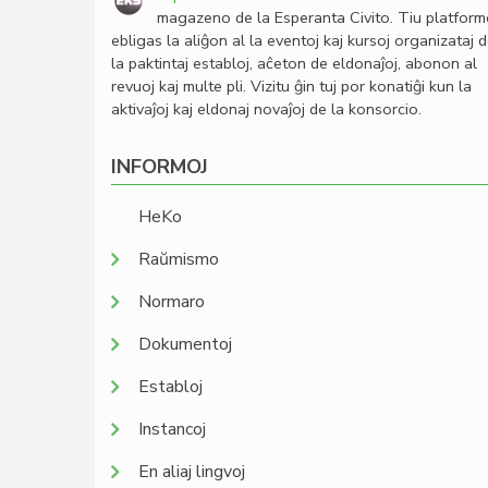
magazeno de la Esperanta Civito. Tiu platfor
ebligas la aliĝon al la eventoj kaj kursoj organizataj 
la paktintaj establoj, aĉeton de eldonaĵoj, abonon al
revuoj kaj multe pli. Vizitu ĝin tuj por konatiĝi kun la
aktivaĵoj kaj eldonaj novaĵoj de la konsorcio.
INFORMOJ
HeKo
Raŭmismo
Normaro
Dokumentoj
Establoj
Instancoj
En aliaj lingvoj