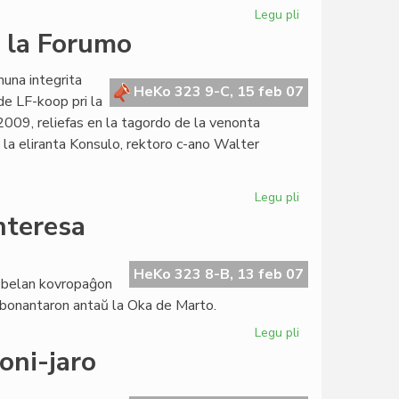
Legu pli
pri
Konstitucia
e la Forumo
reformo
estas
muna integrita
anoncita
HeKo 323 9-C, 15 feb 07
de LF-koop pri la
009, reliefas en la tagordo de la venonta
 la eliranta Konsulo, rektoro c-ano Walter
Legu pli
pri
Bibliotekoj
interesa
kaj
Jubilea
Jaro
HeKo 323 8-B, 13 feb 07
a belan kovropaĝon
ĉe
 abonantaron antaŭ la Oka de Marto.
la
Forumo
Legu pli
pri
"Femina"
doni-jaro
pli
kaj