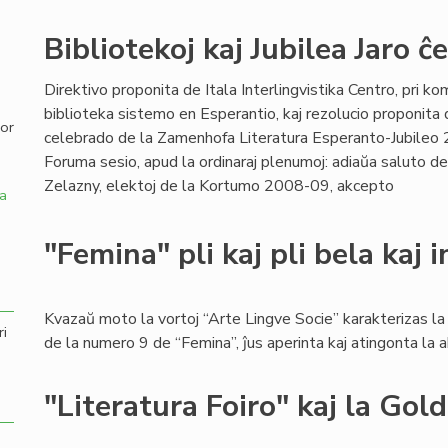
,
Bibliotekoj kaj Jubilea Jaro ĉ
Direktivo proponita de Itala Interlingvistika Centro, pri ko
biblioteka sistemo en Esperantio, kaj rezolucio proponita 
por
celebrado de la Zamenhofa Literatura Esperanto-Jubileo 2
Foruma sesio, apud la ordinaraj plenumoj: adiaŭa saluto de
Zelazny, elektoj de la Kortumo 2008-09, akcepto
a
"Femina" pli kaj pli bela kaj 
Kvazaŭ moto la vortoj “Arte Lingve Socie” karakterizas l
ri
de la numero 9 de “Femina”, ĵus aperinta kaj atingonta la
"Literatura Foiro" kaj la Gol