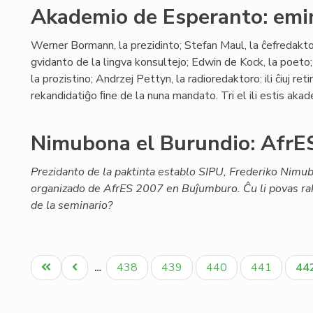
Akademio de Esperanto: emin
Werner Bormann, la prezidinto; Stefan Maul, la ĉefredakt
gvidanto de la lingva konsultejo; Edwin de Kock, la poet
la prozistino; Andrzej Pettyn, la radioredaktoro: ili ĉiuj r
rekandidatiĝo ﬁne de la nuna mandato. Tri el ili estis akade
Nimubona el Burundio: AfrES
Prezidanto de la paktinta establo SIPU, Frederiko Nimu
organizado de AfrES 2007 en Buĵumburo. Ĉu li povas rak
de la seminario?
Pagination
Unua
Antaŭa
Paĝo
Paĝo
Paĝo
Paĝo
Ak
438
439
440
441
44
…
paĝo
paĝo
pa