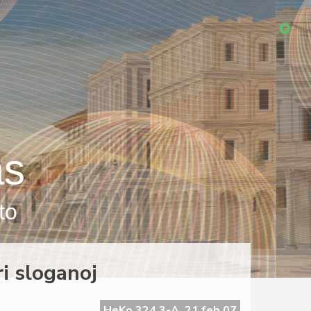
as
to
ri sloganoj
HeKo 324 3-A, 21 feb 07