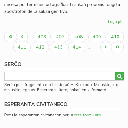
necesa por lerni ties ortograﬁon. Li ankaŭ proponis forigi la
apostrofon de la saksa genitivo.
Legu pli
pri
Jo
Pagination
We
Unua
Antaŭa
Paĝo
Paĝo
Paĝo
Paĝo
Aktual
406
407
408
409
410
…
pr
paĝo
paĝo
paĝo
ref
Paĝo
Paĝo
Paĝo
Paĝo
Next
Last
411
412
413
414
…
la
page
page
an
SERĈO
Serĉu per (fragmento de) teksto aŭ HeKo-kodo. Minuskloj kaj
majuskloj egalas. Esperantaj literoj ankaŭ en x-formato.
ESPERANTA CIVITANECO
Petu la esperantan civitanecon per la
reta formularo
.