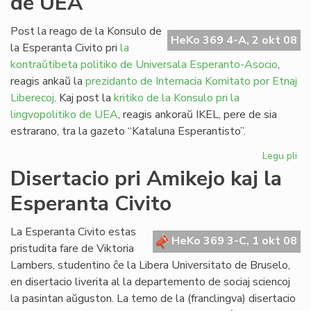
de UEA
sia
jub
Post la reago de la Konsulo de
HeKo 369 4-A, 2 okt 08
la Esperanta Civito pri
la
kontraŭtibeta politiko de Universala Esperanto-Asocio
,
reagis ankaŭ la
prezidanto de Internacia Komitato por Etnaj
Liberecoj
. Kaj post la
kritiko de la Konsulo pri la
lingvopolitiko de UEA
, reagis ankoraŭ IKEL, pere de sia
estrarano, tra la gazeto “Kataluna Esperantisto”.
Legu pli
pri
Etn
Disertacio pri Amikejo kaj la
kri
Esperanta Civito
la
pol
de
La Esperanta Civito estas
HeKo 369 3-C, 1 okt 08
UE
pristudita fare de Viktoria
Lambers, studentino ĉe la Libera Universitato de Bruselo,
en disertacio liverita al la departemento de sociaj sciencoj
la pasintan aŭguston. La temo de la (franclingva) disertacio