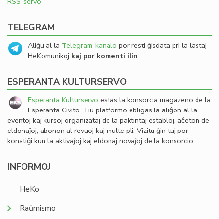
RSS-servo
TELEGRAM
Aliĝu al la
Telegram-kanalo
por resti ĝisdata pri la lastaj
HeKomunikoj
kaj por komenti ilin
.
ESPERANTA KULTURSERVO
Esperanta Kulturservo
estas la konsorcia magazeno de la
Esperanta Civito. Tiu platformo ebligas la aliĝon al la
eventoj kaj kursoj organizataj de la paktintaj establoj, aĉeton de
eldonaĵoj, abonon al revuoj kaj multe pli. Vizitu ĝin tuj por
konatiĝi kun la aktivaĵoj kaj eldonaj novaĵoj de la konsorcio.
INFORMOJ
HeKo
Raŭmismo