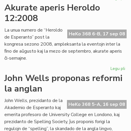
Pli
Akurate aperis Heroldo
ag
12:2008
sin
de
AL
La unua numero de “Heroldo
HeKo 368 6-B, 17 sep 08
de Esperanto” post la
kongresa sezono 2008, ampleksanta la eventojn inter la
ﬁno de aŭgusto kaj la mezo de septembro, akurate aperis
ĉi-semajne.
Legu pli
pri
Ak
John Wells proponas reformi
ape
la anglan
He
12
John Wells, prezidanto de la
HeKo 368 5-A, 16 sep 08
Akademio de Esperanto kaj
emerita profesoro de University College en Londono, kaj
prezidanto de Spelling Society, ĵus proponis forigi la
regulojn de “spelling”, la skandado de la angla lingvo,