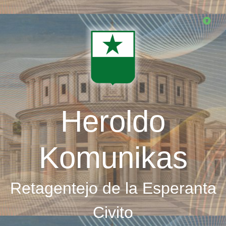
Skip
to
main
content
Heroldo
Komunikas
Retagentejo de la Esperanta
Civito