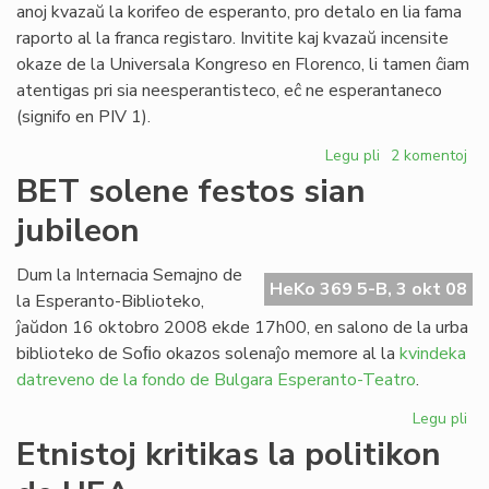
anoj kvazaŭ la korifeo de esperanto, pro detalo en lia fama
raporto al la franca registaro. Invitite kaj kvazaŭ incensite
okaze de la Universala Kongreso en Florenco, li tamen ĉiam
atentigas pri sia neesperantisteco, eĉ ne esperantaneco
(signifo en PIV 1).
Legu pli
pri
2 komentoj
François
BET solene festos sian
Grin
jubileon
distancas
de
esperanto
Dum la Internacia Semajno de
HeKo 369 5-B, 3 okt 08
la Esperanto-Biblioteko,
ĵaŭdon 16 oktobro 2008 ekde 17h00, en salono de la urba
biblioteko de Soﬁo okazos solenaĵo memore al la
kvindeka
datreveno de la fondo de Bulgara Esperanto-Teatro
.
Legu pli
pri
BE
Etnistoj kritikas la politikon
so
fes