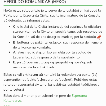
HEROLDO KOMUNIKAS (HEKO)
HeKo estas retagentejo je la servo de la establoj en kaj apud la
Pakto por la Esperanta Civito, sub la imprimaturo de la Konsulo
aŭ delegito. La informoj estas:
C:
oﬁcialaj de la Civitaj instancoj, kiuj esprimas la oﬁcialan
starpunkton de la Civito pri specifa temo, sub responso de
la Konsulo, aŭ de ties delegito, markitaj per la simbolo
.
B:
bultenaj de paktintaj establoj, sub responso de membro
de la koncerna komitato.
A:
alies neoﬁcialaj, pri kio ajn utila por la evoluo de
Esperantio, sub responso de la subskribinto.
E:
pri Eŭropaj institucioj kaj geopolitikaj novaĵoj, sub
responso de la subskribinto.
Eblas
sendi
artikolon
aŭ kontakti la redakcion tra
pakto
[ĉe]
esperantio
.
net
(pakto[at]esperantio[dot]net)
. Publikigo estas
rajto por esperantaj civitanoj kaj paktintaj establoj, laŭdiskrecia
por la ceteraj.
Eblas donaci monon por subteni nin pere de
Esperanta
Kulturservo
.