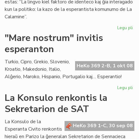
estas: “La lingvo kiel faktoro de identeco kaj ĝia interagado
kun la politiko: la kazo de la esperantista komunumo de La
Calamine”.
Legu pli
pri
Dis
"Mare nostrum" invitis
pri
esperanton
Am
kaj
la
Turkio, Cipro, Grekio, Slovenio,
HeKo 369 2-B, 1 okt 08
Es
Kroatio, Makedonio, Italio,
Civ
Alĝerio, Maroko, Hispanio, Portugalio kaj… Esperantio!
Legu pli
pri
"M
La Konsulo renkontis la
no
Sekretarion de SAT
inv
es
La Konsulo de la
HeKo 369 1-C, 30 sep 08
Esperanta Civito renkontis
hieraŭ en Parizo la ĝeneralan Sekretarion de Sennacieca