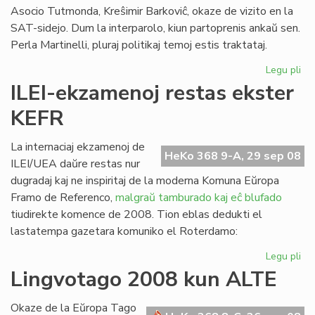
Asocio Tutmonda, Kreŝimir Barkoviĉ, okaze de vizito en la
SAT-sidejo. Dum la interparolo, kiun partoprenis ankaŭ sen.
Perla Martinelli, pluraj politikaj temoj estis traktataj.
Legu pli
pri
La
ILEI-ekzamenoj restas ekster
Ko
KEFR
ren
la
Se
La internaciaj ekzamenoj de
HeKo 368 9-A, 29 sep 08
de
ILEI/UEA daŭre restas nur
SA
dugradaj kaj ne inspiritaj de la moderna Komuna Eŭropa
Framo de Referenco,
malgraŭ tamburado kaj eĉ blufado
tiudirekte komence de 2008. Tion eblas dedukti el
lastatempa gazetara komuniko el Roterdamo:
Legu pli
pri
ILE
Lingvotago 2008 kun ALTE
ek
res
Okaze de la Eŭropa Tago