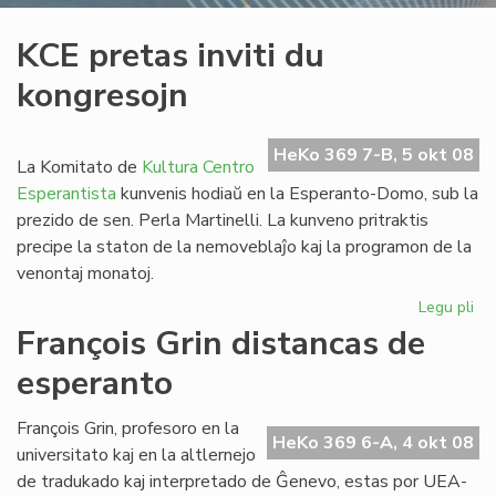
KCE pretas inviti du
kongresojn
HeKo 369 7-B, 5 okt 08
La Komitato de
Kultura Centro
Esperantista
kunvenis hodiaŭ en la Esperanto-Domo, sub la
prezido de sen. Perla Martinelli. La kunveno pritraktis
precipe la staton de la nemoveblaĵo kaj la programon de la
venontaj monatoj.
Legu pli
pri
KC
François Grin distancas de
pr
esperanto
invi
du
ko
François Grin, profesoro en la
HeKo 369 6-A, 4 okt 08
universitato kaj en la altlernejo
de tradukado kaj interpretado de Ĝenevo, estas por UEA-