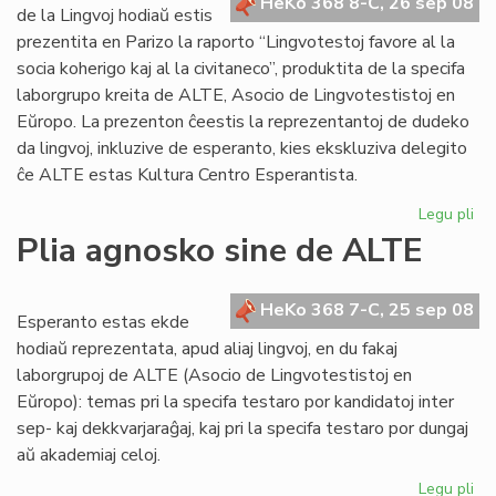
eks
HeKo 368 8-C, 26 sep 08
de la Lingvoj hodiaŭ estis
KE
prezentita en Parizo la raporto “Lingvotestoj favore al la
socia koherigo kaj al la civitaneco”, produktita de la specifa
laborgrupo kreita de ALTE, Asocio de Lingvotestistoj en
Eŭropo. La prezenton ĉeestis la reprezentantoj de dudeko
da lingvoj, inkluzive de esperanto, kies ekskluziva delegito
ĉe ALTE estas Kultura Centro Esperantista.
Legu pli
pri
Li
Plia agnosko sine de ALTE
20
ku
AL
HeKo 368 7-C, 25 sep 08
Esperanto estas ekde
hodiaŭ reprezentata, apud aliaj lingvoj, en du fakaj
laborgrupoj de ALTE (Asocio de Lingvotestistoj en
Eŭropo): temas pri la specifa testaro por kandidatoj inter
sep- kaj dekkvarjaraĝaj, kaj pri la specifa testaro por dungaj
aŭ akademiaj celoj.
Legu pli
pri