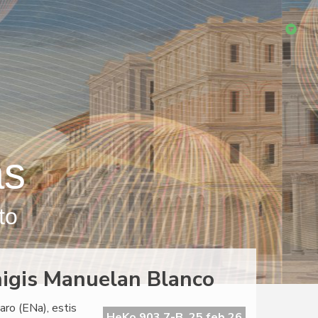
as
to
igis Manuelan Blanco
ro (ENa), estis
HeKo 903 7-B, 25 feb 26