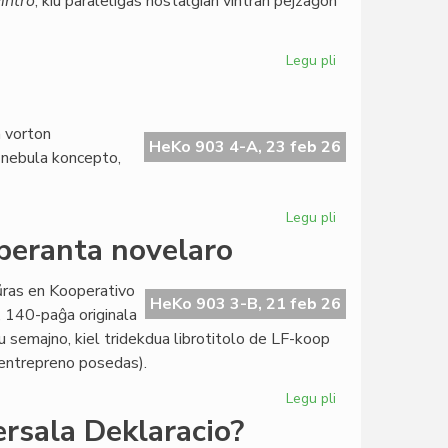
intro
, kiu paraleligas nostalgian vintran pejzaĝon
Legu pli
pri
Literatura
Foiro
340
a vorton
frue
HeKo 903 4-A, 23 feb 26
u nebula koncepto,
ĉe
la
presejo
Legu pli
pri
Zamenhof
speranta novelaro
kaj
la
aŭras en Kooperativo
Fina
HeKo 903 3-B, 21 feb 26
”, 140-paĝa originala
Venko
u semajno, kiel tridekdua librotitolo de LF-koop
a entrepreno posedas).
Legu pli
pri
Nova
ersala Deklaracio?
perlo