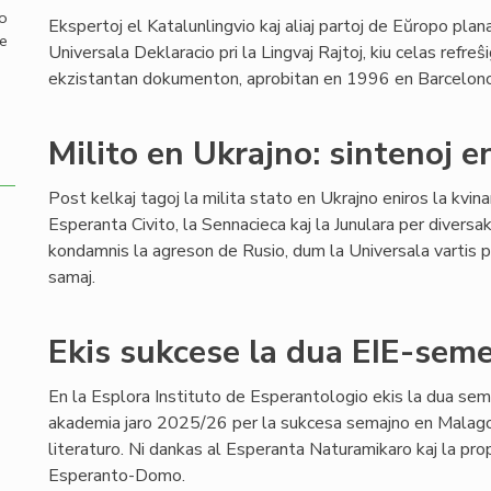
mo
Ekspertoj el Katalunlingvio kaj aliaj partoj de Eŭropo pla
de
Universala Deklaracio pri la Lingvaj Rajtoj, kiu celas refreŝi
ekzistantan dokumenton, aprobitan en 1996 en Barcelono,
Milito en Ukrajno: sintenoj e
Post kelkaj tagoj la milita stato en Ukrajno eniros la kvin
Esperanta Civito, la Sennacieca kaj la Junulara per diversa
kondamnis la agreson de Rusio, dum la Universala vartis pe
samaj.
Ekis sukcese la dua EIE-semes
En la Esplora Instituto de Esperantologio ekis la dua sem
akademia jaro 2025/26 per la sukcesa semajno en Malago,
literaturo. Ni dankas al Esperanta Naturamikaro kaj la pro
Esperanto-Domo.