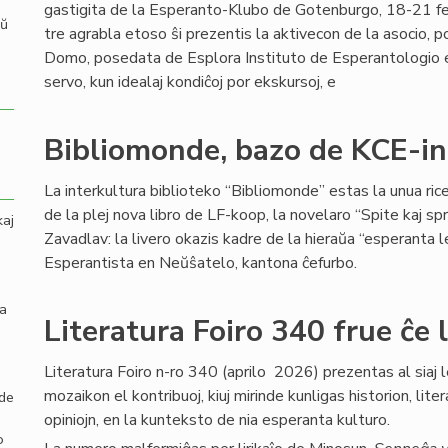
gastigita de la Esperanto-Klubo de Gotenburgo, 18-21 fe
aŭ
tre agrabla etoso ŝi prezentis la aktivecon de la asocio, 
Domo, posedata de Esplora Instituto de Esperantologio en 
servo, kun idealaj kondiĉoj por ekskursoj, e
Bibliomonde, bazo de KCE-in
La interkultura biblioteko “Bibliomonde” estas la unua ri
de la plej nova libro de LF-koop, la novelaro “Spite kaj sp
kaj
Zavadlav: la livero okazis kadre de la hieraŭa “esperanta 
Esperantista en Neŭŝatelo, kantona ĉefurbo.
la
Literatura Foiro 340 frue ĉe 
Literatura Foiro n-ro 340 (aprilo 2026) prezentas al siaj l
mozaikon el kontribuoj, kiuj mirinde kunligas historion, lite
 de
opiniojn, en la kunteksto de nia esperanta kulturo.
o