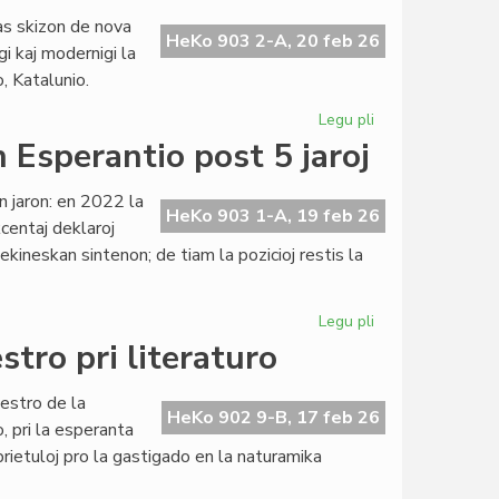
en
nas skizon de nova
la
HeKo 903 2-A, 20 feb 26
gi kaj modernigi la
originala
 Katalunio.
esperanta
novelaro
Legu pli
pri
Lingvaj
n Esperantio post 5 jaroj
Rajtoj:
ĝis
an jaron: en 2022 la
nova
HeKo 903 1-A, 19 feb 26
kcentaj deklaroj
Universala
kineskan sintenon; de tiam la pozicioj restis la
Deklaracio?
Legu pli
pri
Milito
tro pri literaturo
en
Ukrajno:
estro de la
sintenoj
HeKo 902 9-B, 17 feb 26
 pri la esperanta
en
prietuloj pro la gastigado en la naturamika
Esperantio
post