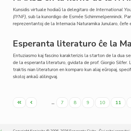
Kunsidis virtuale hodiaŭ la delegitaro de
International Yo
(IYNF)
, sub la kunordigo de Esmée Schimmelpenninck. Pa
reprezentantoj de la Internacia Naturamika Junularo, ĉefe e
Esperanta literaturo ĉe la M
Entuziasmo kaj fascino karakterizis la starton de la dua se
de la esperanta literaturo, gvidata de prof. Giorgio Silfer. 
traktis nian literaturon en komparo kun aliaj eŭropaj, specif
skoloj ankaŭ alilingvaj.
Pagination
Unua
Antaŭa
Paĝo
Paĝo
Paĝo
Paĝo
Aktual
7
8
9
10
11
…
paĝo
paĝo
paĝo