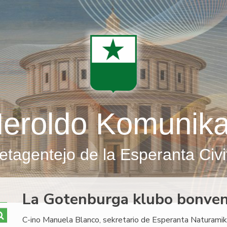
eroldo Komunik
etagentejo de la Esperanta Civi
La Gotenburga klubo bonven
C-ino Manuela Blanco, sekretario de Esperanta Naturamika