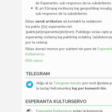
de Esperantio, sub responso de la subskribinto.
E:
pri Eŭropaj institucioj kaj geopolitikaj novaĵoj
sub responso de la subskribinto.
Eblas
sendi
artikolon
aŭ kontakti la redakcion
tra
pakto
[ĉe]
esperantio
.
net
(pakto[at]esperantio[dot]net)
. Publikigo estas rajto 
esperantaj civitanoj kaj paktintaj establoj, laŭdiskrecia
por la ceteraj.
Eblas donaci monon por subteni nin pere de
Esperant
Kulturservo
.
RSS-servo
TELEGRAM
Aliĝu al la
Telegram-kanalo
por resti ĝisdata p
la lastaj HeKomunikoj
kaj por komenti ilin
.
ESPERANTA KULTURSERVO
Esperanta Kulturservo
estas la konsorcia