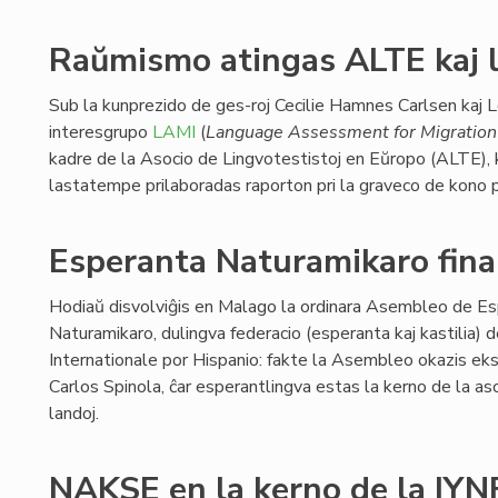
Raŭmismo atingas ALTE kaj l
Sub la kunprezido de ges-roj Cecilie Hamnes Carlsen kaj L
interesgrupo
LAMI
(
Language Assessment for Migration 
kadre de la Asocio de Lingvotestistoj en Eŭropo (ALTE),
lastatempe prilaboradas raporton pri la graveco de kono pr
Esperanta Naturamikaro finan
Hodiaŭ disvolviĝis en Malago la ordinara Asembleo de E
Naturamikaro, dulingva federacio (esperanta kaj kastilia) 
Internationale por Hispanio: fakte la Asembleo okazis eks
Carlos Spinola, ĉar esperantlingva estas la kerno de la aso
landoj.
NAKSE en la kerno de la IYN