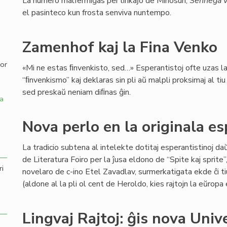
La numero malfermiĝas per lirikaĵo de Minosun,
Senneĝa v
el pasinteco kun frosta senviva nuntempo.
,
Zamenhof kaj la Fina Venko
por
«Mi ne estas ﬁnvenkisto, sed…» Esperantistoj ofte uzas l
“ﬁnvenkismo” kaj deklaras sin pli aŭ malpli proksimaj al ti
sed preskaŭ neniam diﬁnas ĝin.
a
Nova perlo en la originala e
La tradicio subtena al intelekte dotitaj esperantistinoj d
de Literatura Foiro per la ĵusa eldono de “Spite kaj sprite
ri
novelaro de c-ino Etel Zavadlav, surmerkatigata ekde ĉi ti
(aldone al la pli ol cent de Heroldo, kies rajtojn la eŭrop
Lingvaj Rajtoj: ĝis nova Univ