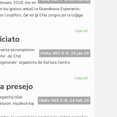
bruaro 2026, kie en
por kiu gravos ankaŭ la Skandinava Esperanto-
Lesjöfors, ĉar en ĝi ENa zorgos pri la loĝiga
Legu pli
pri
La
iciato
Gotenburga
klubo
cevinta ekzempleron
bonvenigis
HeKo 903 6-B, 25 jan 26
rite” de Etel
Manuelan
legorondo” organizita de Kultura Centro
Blanco
Legu pli
pri
Bibliomonde,
la presejo
bazo
de
egantoj riĉan
KCE-
HeKo 903 5-B, 24 feb 26
raturon, muzikon kaj
iniciato