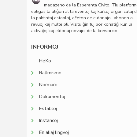
magazeno de la Esperanta Civito. Tiu platfor
ebligas la aliĝon al la eventoj kaj kursoj organizataj 
la paktintaj establoj, aĉeton de eldonaĵoj, abonon al
revuoj kaj multe pli. Vizitu ĝin tuj por konatiĝi kun la
aktivaĵoj kaj eldonaj novaĵoj de la konsorcio.
INFORMOJ
HeKo
Raŭmismo
Normaro
Dokumentoj
Establoj
Instancoj
En aliaj lingvoj