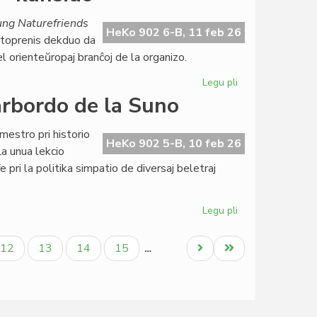
Naturamikaro
finance
ung Naturefriends
gracila,
HeKo 902 6-B, 11 feb 26
rtoprenis dekduo da
sed
l orienteŭropaj branĉoj de la organizo.
bonfarta
Legu pli
pri
NAKSE
arbordo de la Suno
en
la
mestro pri historio
kerno
HeKo 902 5-B, 10 feb 26
La unua lekcio
de
e pri la politika simpatio de diversaj beletraj
la
IYNF-
kunsido
Legu pli
pri
Esperanta
literaturo
a
Paĝo
Paĝo
Paĝo
Paĝo
Next
Last
12
13
14
15
…
ĉe
page
page
la
Marbordo
de
la