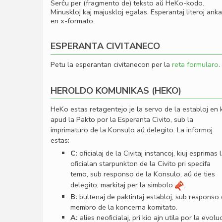
Serĉu per (fragmento de) teksto aŭ HeKo-kodo.
Minuskloj kaj majuskloj egalas. Esperantaj literoj ank
en x-formato.
ESPERANTA CIVITANECO
Petu la esperantan civitanecon per la
reta formularo
.
HEROLDO KOMUNIKAS (HEKO)
HeKo estas retagentejo je la servo de la establoj en 
apud la Pakto por la Esperanta Civito, sub la
imprimaturo de la Konsulo aŭ delegito. La informoj
estas:
C:
oﬁcialaj de la Civitaj instancoj, kiuj esprimas 
oﬁcialan starpunkton de la Civito pri specifa
temo, sub responso de la Konsulo, aŭ de ties
delegito, markitaj per la simbolo
.
B:
bultenaj de paktintaj establoj, sub responso
membro de la koncerna komitato.
A:
alies neoﬁcialaj, pri kio ajn utila por la evolu