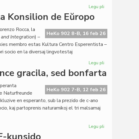
5
Legu pli
pri
jaroj
Ekis
a Konsilion de Eŭropo
sukcese
la
orenzo Rocca, la
dua
HeKo 902 8-B, 16 feb 26
and Integration
) –
EIE-
 kies membro estas Kultura Centro Esperentista –
semestro
i socio en la diversaj lingvotestaj
pri
literaturo
Legu pli
pri
Raŭmismo
ce gracila, sed bonfarta
atingas
ALTE
speranta
kaj
HeKo 902 7-B, 12 feb 26
de Naturfreunde
la
kluzive en esperanto, sub la prezido de c-ano
Konsilion
cio, kaj partoprenis naturamikoj el tri malsamaj
de
Eŭropo
Legu pli
pri
Esperanta
F-kunsido