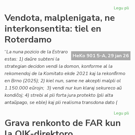
Legu pli
pri
Lo
Vendota, malplenigata, ne
ta
interkonsentita: tiel en
po
la
Roterdamo
As
de
“
La nuna pozicio de la Estraro
Es
HeKo 901 5-A, 29 jan 26
estas: 1) daŭre subteni la
Na
strategian decidon vendi la domon, konforme al la
rekomendoj de la Komitato ekde 2021 kaj la rekonﬁrmo
en Brno (2025); 2) kiel nun, same ne akcepti malpli ol
1.150.000 eŭrojn; 3) vendi nur kun klaraj sekureco aŭ
kondiĉoj; 4) strebi al pli forta jura protekto (pli alta
antaŭpago, se eble) kaj pli realisma transdona dato (
Legu pli
pri
Ve
Grava renkonto de FAR kun
mal
la OIK-direktoro
ne