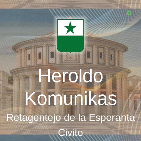
Skip
to
main
content
Heroldo
Komunikas
Retagentejo de la Esperanta
Civito