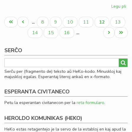
Legu pli
pri
Kia
Pagination
CD
Unua
Antaŭa
Paĝo
Paĝo
Paĝo
Paĝo
Aktuala
Paĝo
8
9
10
11
12
13
…
en
paĝo
paĝo
paĝo
20
Paĝo
Paĝo
Paĝo
Next
Last
14
15
16
…
page
page
SERĈO
Serĉu per (fragmento de) teksto aŭ HeKo-kodo. Minuskloj kaj
majuskloj egalas. Esperantaj literoj ankaŭ en x-formato.
ESPERANTA CIVITANECO
Petu la esperantan civitanecon per la
reta formularo
.
HEROLDO KOMUNIKAS (HEKO)
HeKo estas retagentejo je la servo de la establoj en kaj apud la