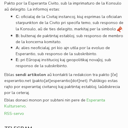
Pakto por la Esperanta Civito, sub la imprimaturo de la Konsulo
aŭ delegito. La informoj estas:
C:
oﬁcialaj de la Civitaj instancoj, kiuj esprimas la oﬁcialan
starpunkton de la Civito pri specifa temo, sub responso de
la Konsulo, aŭ de ties delegito, markitaj per la simbolo
.
B:
bultenaj de paktintaj establoj, sub responso de membro
de la koncerna komitato.
A:
alies neoﬁcialaj, pri kio ajn utila por la evoluo de
Esperantio, sub responso de la subskribinto.
E:
pri Eŭropaj institucioj kaj geopolitikaj novaĵoj, sub
responso de la subskribinto.
Eblas
sendi
artikolon
aŭ kontakti la redakcion tra
pakto
[ĉe]
esperantio
.
net
(pakto[at]esperantio[dot]net)
. Publikigo estas
rajto por esperantaj civitanoj kaj paktintaj establoj, laŭdiskrecia
por la ceteraj.
Eblas donaci monon por subteni nin pere de
Esperanta
Kulturservo
.
RSS-servo