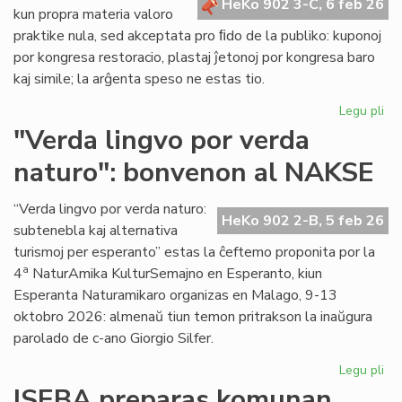
HeKo 902 3-C, 6 feb 26
kun propra materia valoro
praktike nula, sed akceptata pro ﬁdo de la publiko: kuponoj
por kongresa restoracio, plastaj ĵetonoj por kongresa baro
kaj simile; la arĝenta speso ne estas tio.
Legu pli
pri
La
"Verda lingvo por verda
sp
naturo": bonvenon al NAKSE
ne
"fi
mo
“Verda lingvo por verda naturo:
HeKo 902 2-B, 5 feb 26
se
subtenebla kaj alternativa
kal
turismoj per esperanto” estas la ĉeftemo proponita por la
val
a
4
NaturAmika KulturSemajno en Esperanto, kiun
Esperanta Naturamikaro organizas en Malago, 9-13
oktobro 2026: almenaŭ tiun temon pritrakson la inaŭgura
parolado de c-ano Giorgio Silfer.
Legu pli
pri
"V
ISEBA preparas komunan