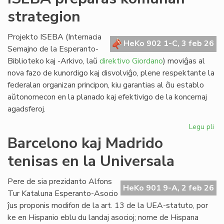
lin
strategion
po
ve
nat
Projekto ISEBA (Internacia
HeKo 902 1-C, 3 feb 26
bo
Semajno de la Esperanto-
al
Biblioteko kaj -Arkivo, laŭ
direktivo Giordano
) moviĝas al
NA
nova fazo de kunordigo kaj disvolviĝo, plene respektante la
federalan organizan principon, kiu garantias al ĉiu establo
aŭtonomecon en la planado kaj efektivigo de la koncernaj
agadsferoj.
Legu pli
pri
IS
Barcelono kaj Madrido
pr
tenisas en la Universala
ko
str
Pere de sia prezidanto Alfons
HeKo 901 9-A, 2 feb 26
Tur Kataluna Esperanto-Asocio
ĵus proponis modifon de la art. 13 de la UEA-statuto, por
ke en Hispanio eblu du landaj asocioj; nome de Hispana