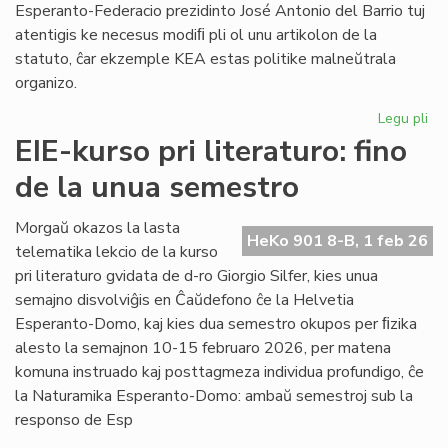
Esperanto-Federacio prezidinto José Antonio del Barrio tuj
atentigis ke necesus modiﬁ pli ol unu artikolon de la
statuto, ĉar ekzemple KEA estas politike malneŭtrala
organizo.
Legu pli
pri
Ba
EIE-kurso pri literaturo: fino
kaj
de la unua semestro
Ma
ten
en
Morgaŭ okazos la lasta
HeKo 901 8-B, 1 feb 26
la
telematika lekcio de la kurso
Un
pri literaturo gvidata de d-ro Giorgio Silfer, kies unua
semajno disvolviĝis en Ĉaŭdefono ĉe la Helvetia
Esperanto-Domo, kaj kies dua semestro okupos per ﬁzika
alesto la semajnon 10-15 februaro 2026, per matena
komuna instruado kaj posttagmeza individua profundigo, ĉe
la Naturamika Esperanto-Domo: ambaŭ semestroj sub la
responso de Esp