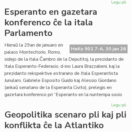
Legu pli
pri
EIE
Esperanto en gazetara
ku
konferenco ĉe la itala
pri
lit
Parlamento
fin
de
Hieraŭ la 29an de januaro en
la
HeKo 901 7-A, 30 jan 26
palaco Montecitorio, Romo,
un
se
sidejo de la itala Ĉambro de la Deputitoj, la prezidanto de
Itala Esperanto-Federacio, d-ino Laura Brazzabeni, kaj la
prezidanto rekspektive estrarano de Itala Esperantista
Junularo, Gabriele Esposito Guido kaj Alessio Giordano
(ankaŭ senatano de la Esperanta Civito), prelegis en
gazetara konferenco pri “Esperanto en la nuntempa socio.
Legu pli
pri
Es
Geopolitika scenaro pli kaj pli
en
konflikta ĉe la Atlantiko
ga
ko