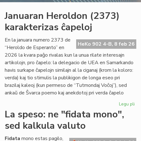
Januaran Heroldon (2373)
karakterizas ĉapeloj
En la januara numero 2373 de
HeKo 902 4-B, 8 feb 26
“Heroldo de Esperanto” en
2026 la kvara paĝo rivalas kun la unua rilate interesajn
artikolojn, pro ĉapelo: la delegacio de UEA en Samarkando
havis surkape ĉapelojn similajn al la ciganaj (krom la koloro:
verda) kaj tio stimulis la publikigon de longa eseo pri
brazilaj kaleoj (kun permeso de “Tutmondaj Voĉoj”), sed
ankaŭ de Ŝvarca poemo kaj anekdotoj pri verda ĉapelo
Legu pli
pri
Ja
La speso: ne "fidata mono",
He
sed kalkula valuto
(2
kar
ĉap
Fidata
mono estas pagilo,