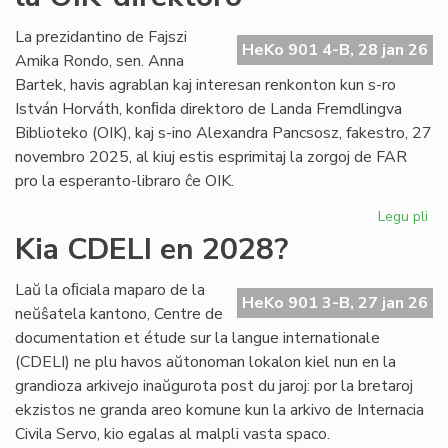
int
tiel
La prezidantino de Fajszi
HeKo 901 4-B, 28 jan 26
en
Amika Rondo, sen. Anna
Ro
Bartek, havis agrablan kaj interesan renkonton kun s-ro
István Horváth, konﬁda direktoro de Landa Fremdlingva
Biblioteko (OIK), kaj s-ino Alexandra Pancsosz, fakestro, 27
novembro 2025, al kiuj estis esprimitaj la zorgoj de FAR
pro la esperanto-libraro ĉe OIK.
Legu pli
pri
Gr
Kia CDELI en 2028?
re
de
Laŭ la oﬁciala maparo de la
FA
HeKo 901 3-B, 27 jan 26
neŭŝatela kantono, Centre de
ku
documentation et étude sur la langue internationale
la
(CDELI) ne plu havos aŭtonoman lokalon kiel nun en la
OI
grandioza arkivejo inaŭgurota post du jaroj: por la bretaroj
dir
ekzistos ne granda areo komune kun la arkivo de Internacia
Civila Servo, kio egalas al malpli vasta spaco.