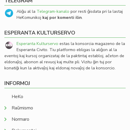
TELEGRAM
Aliĝu al la
Telegram-kanalo
por resti ĝisdata pri la lastaj
HeKomunikoj
kaj por komenti ilin
.
ESPERANTA KULTURSERVO
Esperanta Kulturservo
estas la konsorcia magazeno de la
Esperanta Civito. Tiu platformo ebligas la aliĝon al la
eventoj kaj kursoj organizataj de la paktintaj establoj, aĉeton de
eldonaĵoj, abonon al revuoj kaj multe pli. Vizitu ĝin tuj por
konatiĝi kun la aktivaĵoj kaj eldonaj novaĵoj de la konsorcio.
INFORMOJ
HeKo
Raŭmismo
Normaro