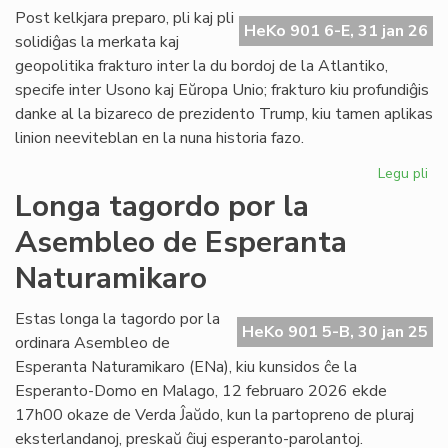
ĉe
Post kelkjara preparo, pli kaj pli
HeKo 901 6-E, 31 jan 26
la
solidiĝas la merkata kaj
ita
geopolitika frakturo inter la du bordoj de la Atlantiko,
Pa
specife inter Usono kaj Eŭropa Unio; frakturo kiu profundiĝis
danke al la bizareco de prezidento Trump, kiu tamen aplikas
linion neeviteblan en la nuna historia fazo.
Legu pli
pri
Geo
Longa tagordo por la
sc
Asembleo de Esperanta
pli
kaj
Naturamikaro
pli
kon
Estas longa la tagordo por la
ĉe
HeKo 901 5-B, 30 jan 25
ordinara Asembleo de
la
Atl
Esperanta Naturamikaro (ENa), kiu kunsidos ĉe la
Esperanto-Domo en Malago, 12 februaro 2026 ekde
17h00 okaze de Verda Ĵaŭdo, kun la partopreno de pluraj
eksterlandanoj, preskaŭ ĉiuj esperanto-parolantoj.