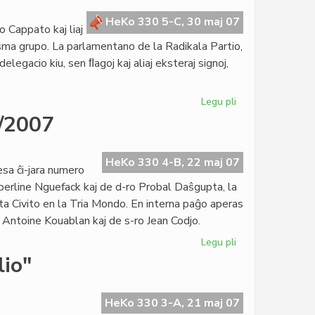
de
"Femina"
HeKo 330 5-C, 30 maj 07
 Cappato kaj liaj
isma grupo. La parlamentano de la Radikala Partio,
elegacio kiu, sen ﬂagoj kaj aliaj eksteraj signoj,
Legu pli
pri
Solidareco
6/2007
al
Marco
Cappato
HeKo 330 4-B, 22 maj 07
sa ĉi-jara numero
erline Nguefack kaj de d-ro Probal Daŝgupta, la
a Civito en la Tria Mondo. En interna paĝo aperas
Antoine Kouablan kaj de s-ro Jean Codjo.
Legu pli
pri
Heroldo
lio"
de
Esperanto
n-
HeKo 330 3-A, 21 maj 07