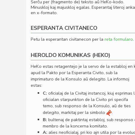
Serĉu per (fragmento de) teksto aŭ HeKo-kodo.
Minuskloj kaj majuskloj egalas. Esperantaj literoj ank
en x-formato.
ESPERANTA CIVITANECO
Petu la esperantan civitanecon per la
reta formularo
.
HEROLDO KOMUNIKAS (HEKO)
HeKo estas retagentejo je la servo de la establoj en 
apud la Pakto por la Esperanta Civito, sub la
imprimaturo de la Konsulo aŭ delegito. La informoj
estas:
C:
oﬁcialaj de la Civitaj instancoj, kiuj esprimas 
oﬁcialan starpunkton de la Civito pri specifa
temo, sub responso de la Konsulo, aŭ de ties
delegito, markitaj per la simbolo
.
B:
bultenaj de paktintaj establoj, sub responso
membro de la koncerna komitato.
A:
alies neoﬁcialaj, pri kio ajn utila por la evolu