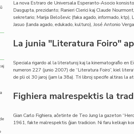
La nova Estraro de Universala Esperanto-Asocio konsistos
aŭ
Dasgupta, prezidanto; Ranieri Clerici kaj Claude Nourmont,
sekretario; Marija Beloševic (faka agado, informado, ktp
Jasuo (landa agado, edukado, kulturo), José Antonio Vergar
La junia "Literatura Foiro" ap
Speciala rigardo al la literaturoj kaj la kinematograﬁo en 
kaj
numeron 227 (junio 2007) de “Literatura Foiro”, kiel liter
de pli ol 30 jaroj (jam la 38a). Tri libroj specife altiras la
la
Fighiera malrespektis la trad
Gian Carlo Fighiera, aĉetinte de Teo Jung la gazeton “He
 de
1961, fakte malrespektis ĝian tradicion. Ni faru kelkajn k
o