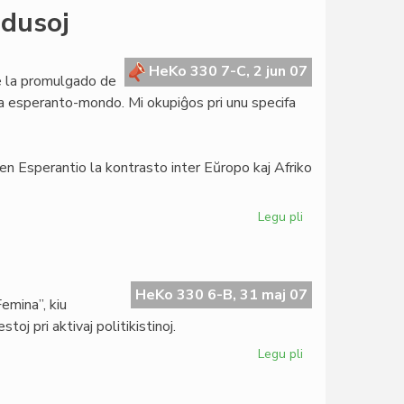
Fighiera
ndusoj
malrespektis
la
tradicion
HeKo 330 7-C, 2 jun 07
de la promulgado de
de
 la esperanto-mondo. Mi okupiĝos pri unu specifa
Jung
 en Esperantio la kontrasto inter Eŭropo kaj Afriko
Legu pli
pri
Mondaj
bankoj
kaj
afrikaj
HeKo 330 6-B, 31 maj 07
Femina”, kiu
fondusoj
oj pri aktivaj politikistinoj.
Legu pli
pri
Deka
numero