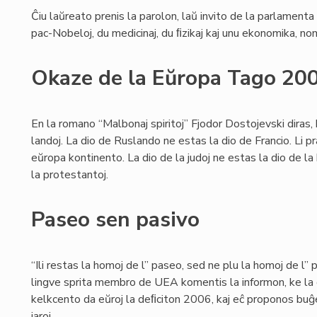
Ĉiu laŭreato prenis la parolon, laŭ invito de la parlament
pac-Nobeloj, du medicinaj, du ﬁzikaj kaj unu ekonomika, n
Okaze de la Eŭropa Tago 20
En la romano “Malbonaj spiritoj” Fjodor Dostojevski diras,
landoj. La dio de Ruslando ne estas la dio de Francio. Li pra
eŭropa kontinento. La dio de la judoj ne estas la dio de la k
la protestantoj.
Paseo sen pasivo
“Ili restas la homoj de l” paseo, sed ne plu la homoj de l” 
lingve sprita membro de UEA komentis la informon, ke la gv
kelkcento da eŭroj la deﬁciton 2006, kaj eĉ proponos bu
jaroj.