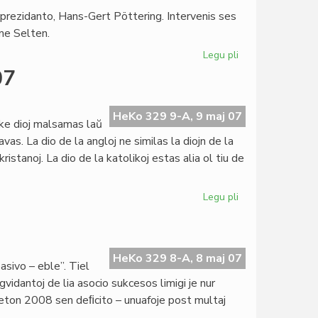
a prezidanto, Hans-Gert Pöttering. Intervenis ses
ome Selten.
Legu pli
pri
Selten
07
en
la
EU-
HeKo 329 9-A, 9 maj 07
 ke dioj malsamas laŭ
Parlamento
vas. La dio de la angloj ne similas la diojn de la
ristanoj. La dio de la katolikoj estas alia ol tiu de
Legu pli
pri
Okaze
de
la
Eŭropa
HeKo 329 8-A, 8 maj 07
pasivo – eble”. Tiel
Tago
idantoj de lia asocio sukcesos limigi je nur
2007
ĝeton 2008 sen deﬁcito – unuafoje post multaj