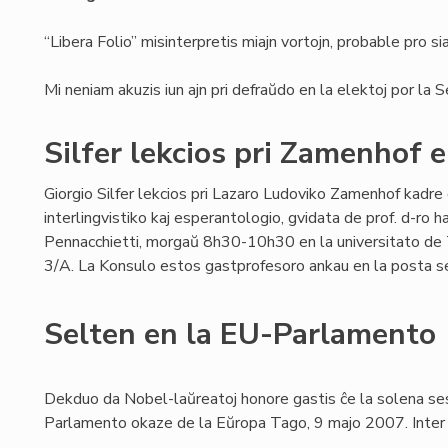
“Libera Folio” misinterpretis miajn vortojn, probable pro s
Mi neniam akuzis iun ajn pri defraŭdo en la elektoj por la 
Silfer lekcios pri Zamenhof 
Giorgio Silfer lekcios pri Lazaro Ludoviko Zamenhof kadre 
interlingvistiko kaj esperantologio, gvidata de prof. d-ro ha
Pennacchietti, morgaŭ 8h30-10h30 en la universitato de Tor
3/A. La Konsulo estos gastprofesoro ankau en la posta se
Selten en la EU-Parlamento
Dekduo da Nobel-laŭreatoj honore gastis ĉe la solena se
Parlamento okaze de la Eŭropa Tago, 9 majo 2007. Inter i