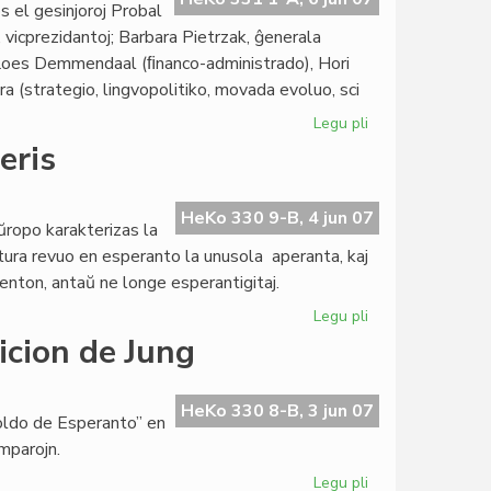
 el gesinjoroj Probal
 vicprezidantoj; Barbara Pietrzak, ĝenerala
), Loes Demmendaal (ﬁnanco-administrado), Hori
a (strategio, lingvopolitiko, movada evoluo, sci
Legu pli
pri
La
eris
nova
Estraro
de
HeKo 330 9-B, 4 jun 07
Eŭropo karakterizas la
UEA
atura revuo en esperanto la unusola aperanta, kaj
2007-
 atenton, antaŭ ne longe esperantigitaj.
2010
Legu pli
pri
La
icion de Jung
junia
"Literatura
Foiro"
HeKo 330 8-B, 3 jun 07
roldo de Esperanto” en
aperis
omparojn.
Legu pli
pri