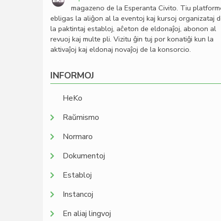
magazeno de la Esperanta Civito. Tiu platfor
ebligas la aliĝon al la eventoj kaj kursoj organizataj 
la paktintaj establoj, aĉeton de eldonaĵoj, abonon al
revuoj kaj multe pli. Vizitu ĝin tuj por konatiĝi kun la
aktivaĵoj kaj eldonaj novaĵoj de la konsorcio.
INFORMOJ
HeKo
Raŭmismo
Normaro
Dokumentoj
Establoj
Instancoj
En aliaj lingvoj