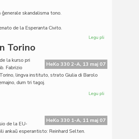
ro
6/2007
ia ĝenerale skandalisma tono.
Senato de la Esperanta Civito.
Legu pli
pri
Anonco
en Torino
sendita
al
de la kurso pri
"Libera
HeKo 330 2-A, 13 maj 07
b. Fabrizio
Folio"
ino, lingva instituto, strato Giulia di Barolo
majno, dum tri tagoj.
Legu pli
pri
Silfer
lekcios
pri
Zamenhof
HeKo 330 1-A, 11 maj 07
sio de la EU-
en
li ankaŭ esperantisto: Reinhard Selten.
Torino