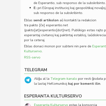
de Esperantio, sub responso de la subskribinto.
E:
pri Eŭropaj institucioj kaj geopolitikaj novaĵoj
sub responso de la subskribinto.
Eblas
sendi
artikolon
aŭ kontakti la redakcion
tra
pakto
[ĉe]
esperantio
.
net
(pakto[at]esperantio[dot]net)
. Publikigo estas rajto 
esperantaj civitanoj kaj paktintaj establoj, laŭdiskrecia
por la ceteraj.
Eblas donaci monon por subteni nin pere de
Esperant
Kulturservo
.
RSS-servo
TELEGRAM
Aliĝu al la
Telegram-kanalo
por resti ĝisdata p
la lastaj HeKomunikoj
kaj por komenti ilin
.
ESPERANTA KULTURSERVO
Esperanta Kulturservo
estas la konsorcia