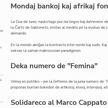
Mondaj bankoj kaj afrikaj fo
,
La Dua de Junio, naskotago por nia lingvo kaj datreveno 
la Ĉarto de Sabloneto, invitas al medito pri la evoluo de
por
demando.
En la mondo akriĝas la kontrasto inter nordo kaj sudo. Kaj
a
sekvas la saman makrosocian paradigmon.
Deka numero de "Femina"
ri
Virinoj en politiko – jen la ĉeftemo de la junia numero de “
proponas buntan bukedon de artikoloj, eseoj, intervjuoj, atest
Solidareco al Marco Cappato