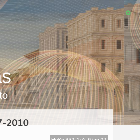
as
to
7-2010
HeKo 331 1-A, 6 jun 07