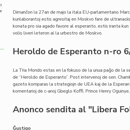
mo
de
Dimanĉon la 27an de majo la itala EU-parlamentano Marco
kunlaborantoj estis agresitaj en Moskvo fare de ultranaci
konata pro sia agado favore al esperanto, estis iranta kun d
volis liveri leteron al la urbestro de Moskvo.
Heroldo de Esperanto n-ro 
La Tria Mondo estas en la fokuso de la unua paĝo de la se
de “Heroldo de Esperanto”. Post intervenoj de sen. Chamb
gazeto komparas la strategiojn de UEA kaj de la Esperant
komentarioj de c-anoj Gbeglo Koﬃ, Prince Henry Oguinye, 
Anonco sendita al "Libera Fo
Ĝustigo