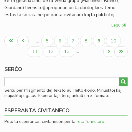
ke tri gesenatanoj de la Verda grupo (Martinelli, Blanco,
Giordano) liveris leĝoproponon pri la oboloj, kies temo
estas la sociala helpo por la civitanaro kaj la paktintoj.
Legu pli
pri
La
Pagination
Se
Unua
Antaŭa
Paĝo
Paĝo
Paĝo
Paĝo
Aktuala
Paĝo
5
6
7
8
9
10
…
pri
paĝo
paĝo
paĝo
la
Paĝo
Paĝo
Paĝo
Next
Last
11
12
13
…
en
page
page
de
SERĈO
ob
Serĉu per (fragmento de) teksto aŭ HeKo-kodo. Minuskloj kaj
majuskloj egalas. Esperantaj literoj ankaŭ en x-formato.
ESPERANTA CIVITANECO
Petu la esperantan civitanecon per la
reta formularo
.