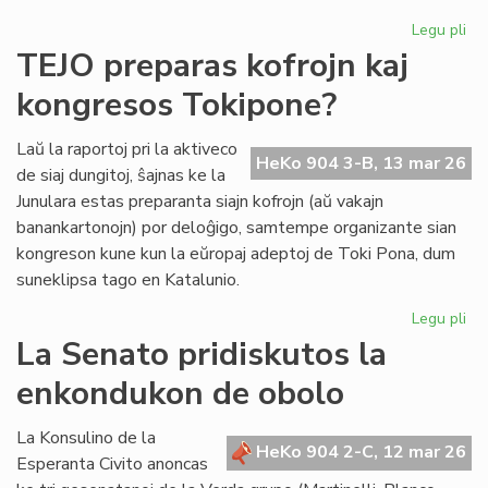
Legu pli
pri
Se
TEJO preparas kofrojn kaj
re
kongresos Tokipone?
un
ind
el
Laŭ la raportoj pri la aktiveco
HeKo 904 3-B, 13 mar 26
la
de siaj dungitoj, ŝajnas ke la
la
Junulara estas preparanta siajn kofrojn (aŭ vakajn
banankartonojn) por deloĝigo, samtempe organizante sian
kongreson kune kun la eŭropaj adeptoj de Toki Pona, dum
suneklipsa tago en Katalunio.
Legu pli
pri
TE
La Senato pridiskutos la
pr
enkondukon de obolo
kof
kaj
ko
La Konsulino de la
HeKo 904 2-C, 12 mar 26
To
Esperanta Civito anoncas