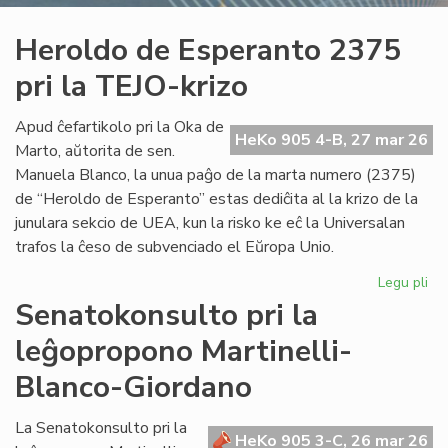
Heroldo de Esperanto 2375
pri la TEJO-krizo
Apud ĉefartikolo pri la Oka de
HeKo 905 4-B, 27 mar 26
Marto, aŭtorita de sen.
Manuela Blanco, la unua paĝo de la marta numero (2375)
de “Heroldo de Esperanto” estas dediĉita al la krizo de la
junulara sekcio de UEA, kun la risko ke eĉ la Universalan
trafos la ĉeso de subvenciado el Eŭropa Unio.
Legu pli
pri
He
Senatokonsulto pri la
de
leĝopropono Martinelli-
Es
23
Blanco-Giordano
pri
la
La Senatokonsulto pri la
TE
HeKo 905 3-C, 26 mar 26