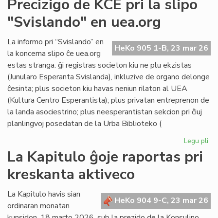
Precizigo de KCE pri la slipo
ita
"Svislando" en uea.org
po
ne
rat
La informo pri “Svislando” en
HeKo 905 1-B, 23 mar 26
la
la koncerna slipo ĉe uea.org
jus
estas stranga: ĝi registras societon kiu ne plu ekzistas
(Junularo Esperanta Svislanda), inkluzive de organo delonge
ĉesinta; plus societon kiu havas neniun rilaton al UEA
(Kultura Centro Esperantista); plus privatan entreprenon de
la landa asociestrino; plus neesperantistan sekcion pri ĉiuj
planlingvoj posedatan de la Urba Biblioteko (
Legu pli
pri
Pre
La Kapitulo ĝoje raportas pri
de
kreskanta aktiveco
KC
pri
la
La Kapitulo havis sian
HeKo 904 9-C, 23 mar 26
sli
ordinaran monatan
"S
kunsidon, 18 marto 2026, sub la prezido de la Konsulino,