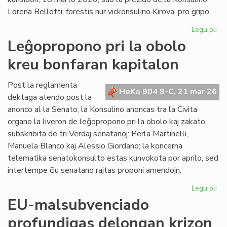
en
Lorena Bellotti; forestis nur vickonsulino Kirova, pro gripo.
ue
Legu pli
pri
La
Leĝopropono pri la obolo
Kap
kreu bonfaran kapitalon
ĝo
ra
pri
Post la reglamenta
HeKo 904 8-C, 21 mar 26
kr
dektaga atendo post la
akt
anonco al la Senato, la Konsulino anoncas tra la Civita
organo la liveron de leĝopropono pri la obolo kaj zakato,
subskribita de tri Verdaj senatanoj: Perla Martinelli,
Manuela Blanco kaj Alessio Giordano; la koncerna
telematika senatokonsulto estas kunvokota por aprilo, sed
intertempe ĉiu senatano rajtas proponi amendojn.
Legu pli
pri
Le
EU-malsubvenciado
pri
profundigas delongan krizon
la