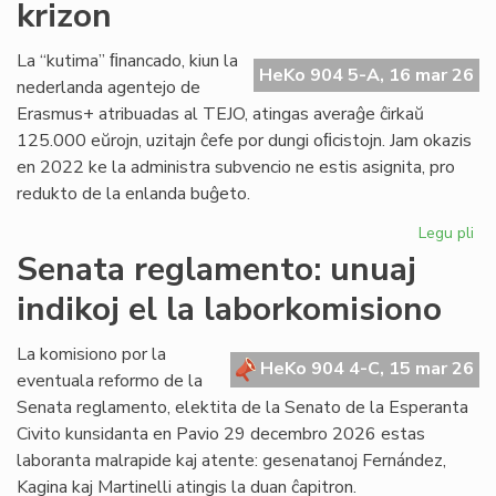
krizon
en
Pa
La “kutima” ﬁnancado, kiun la
HeKo 904 5-A, 16 mar 26
nederlanda agentejo de
Erasmus+ atribuadas al TEJO, atingas averaĝe ĉirkaŭ
125.000 eŭrojn, uzitajn ĉefe por dungi oﬁcistojn. Jam okazis
en 2022 ke la administra subvencio ne estis asignita, pro
redukto de la enlanda buĝeto.
Legu pli
pri
TE
Senata reglamento: unuaj
alf
indikoj el la laborkomisiono
fi
kri
La komisiono por la
HeKo 904 4-C, 15 mar 26
eventuala reformo de la
Senata reglamento, elektita de la Senato de la Esperanta
Civito kunsidanta en Pavio 29 decembro 2026 estas
laboranta malrapide kaj atente: gesenatanoj Fernández,
Kagina kaj Martinelli atingis la duan ĉapitron.