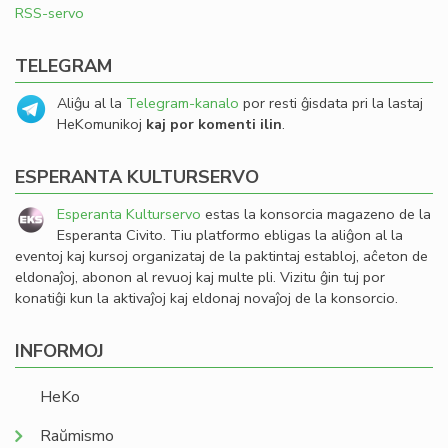
RSS-servo
TELEGRAM
Aliĝu al la
Telegram-kanalo
por resti ĝisdata pri la lastaj
HeKomunikoj
kaj por komenti ilin
.
ESPERANTA KULTURSERVO
Esperanta Kulturservo
estas la konsorcia magazeno de la
Esperanta Civito. Tiu platformo ebligas la aliĝon al la
eventoj kaj kursoj organizataj de la paktintaj establoj, aĉeton de
eldonaĵoj, abonon al revuoj kaj multe pli. Vizitu ĝin tuj por
konatiĝi kun la aktivaĵoj kaj eldonaj novaĵoj de la konsorcio.
INFORMOJ
HeKo
Raŭmismo