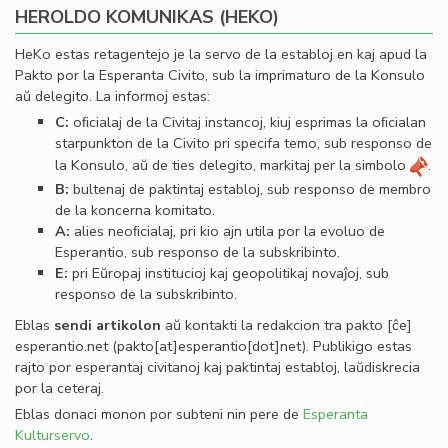
HEROLDO KOMUNIKAS (HEKO)
HeKo estas retagentejo je la servo de la establoj en kaj apud la
Pakto por la Esperanta Civito, sub la imprimaturo de la Konsulo
aŭ delegito. La informoj estas:
C:
oﬁcialaj de la Civitaj instancoj, kiuj esprimas la oﬁcialan
starpunkton de la Civito pri specifa temo, sub responso de
la Konsulo, aŭ de ties delegito, markitaj per la simbolo
.
B:
bultenaj de paktintaj establoj, sub responso de membro
de la koncerna komitato.
A:
alies neoﬁcialaj, pri kio ajn utila por la evoluo de
Esperantio, sub responso de la subskribinto.
E:
pri Eŭropaj institucioj kaj geopolitikaj novaĵoj, sub
responso de la subskribinto.
Eblas
sendi
artikolon
aŭ kontakti la redakcion tra
pakto
[ĉe]
esperantio
.
net
(pakto[at]esperantio[dot]net)
. Publikigo estas
rajto por esperantaj civitanoj kaj paktintaj establoj, laŭdiskrecia
por la ceteraj.
Eblas donaci monon por subteni nin pere de
Esperanta
Kulturservo
.