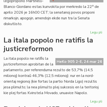
leĝopropono Martinelli-
kri
a
Blanco-Giordano estas kunvokita por merkredo la 22
de
aprilo 2026 je 16h00 CET; la senatanoj povos proponi
rimarkojn, apogojn, amendojn ekde nun tra la Senata
diskutlisto.
Legu pli
pri
Se
La itala popolo ne ratifis la
pri
justicreformon
la
le
Mar
La itala popolo ne ratiﬁs la
HeKo 905 2-E, 24 mar 26
Bl
justicreformon aprobitan de la
Gi
parlamento, per referenduma rezulto de 53,7% (14,5
milionoj) kontraŭ 46,3% (12,5 milionoj): nur en la nord-
orientaj regionoj (kie fortas la partio Norda Ligo) rezultis
jesa plimulto; la nea plimulto plej sukcesis en la teritorioj
kie plej fortas Kvinstela Movado, unuavice Napolo.
Legu pli
pri
La