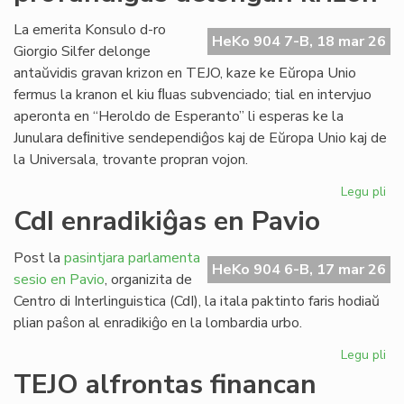
ob
kr
La emerita Konsulo d-ro
HeKo 904 7-B, 18 mar 26
bo
Giorgio Silfer delonge
kap
antaŭvidis gravan krizon en TEJO, kaze ke Eŭropa Unio
fermus la kranon el kiu ﬂuas subvenciado; tial en intervjuo
aperonta en “Heroldo de Esperanto” li esperas ke la
Junulara deﬁnitive sendependiĝos kaj de Eŭropa Unio kaj de
la Universala, trovante propran vojon.
Legu pli
pri
EU
CdI enradikiĝas en Pavio
ma
pr
Post la
pasintjara parlamenta
de
HeKo 904 6-B, 17 mar 26
sesio en Pavio
, organizita de
kri
Centro di Interlinguistica (CdI), la itala paktinto faris hodiaŭ
plian paŝon al enradikiĝo en la lombardia urbo.
Legu pli
pri
CdI
TEJO alfrontas financan
enr