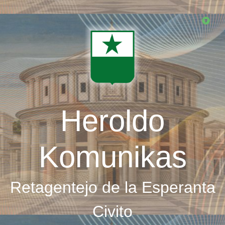
Skip
to
main
content
Heroldo
Komunikas
Retagentejo de la Esperanta
Civito