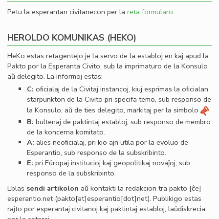
Petu la esperantan civitanecon per la
reta formularo
.
HEROLDO KOMUNIKAS (HEKO)
HeKo estas retagentejo je la servo de la establoj en kaj apud la
Pakto por la Esperanta Civito, sub la imprimaturo de la Konsulo
aŭ delegito. La informoj estas:
C:
oﬁcialaj de la Civitaj instancoj, kiuj esprimas la oﬁcialan
starpunkton de la Civito pri specifa temo, sub responso de
la Konsulo, aŭ de ties delegito, markitaj per la simbolo
.
B:
bultenaj de paktintaj establoj, sub responso de membro
de la koncerna komitato.
A:
alies neoﬁcialaj, pri kio ajn utila por la evoluo de
Esperantio, sub responso de la subskribinto.
E:
pri Eŭropaj institucioj kaj geopolitikaj novaĵoj, sub
responso de la subskribinto.
Eblas
sendi
artikolon
aŭ kontakti la redakcion tra
pakto
[ĉe]
esperantio
.
net
(pakto[at]esperantio[dot]net)
. Publikigo estas
rajto por esperantaj civitanoj kaj paktintaj establoj, laŭdiskrecia