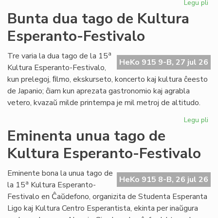
Legu pli
pri
Tal
Bunta dua tago de Kultura
la
Esperanto-Festivalo
tri
ta
de
a
Tre varia la dua tago de la 15
HeKo 915 9-B, 27 jul 26
Kul
Kultura Esperanto-Festivalo,
Es
kun prelegoj, ﬁlmo, ekskurseto, koncerto kaj kultura ĉeesto
Fes
de Japanio; ĉiam kun aprezata gastronomio kaj agrabla
vetero, kvazaŭ milde printempa je mil metroj de altitudo.
Legu pli
pri
Bu
Eminenta unua tago de
du
Kultura Esperanto-Festivalo
ta
de
Kul
Eminente bona la unua tago de
HeKo 915 8-B, 26 jul 26
Es
a
la 15
Kultura Esperanto-
Fes
Festivalo en Ĉaŭdefono, organizita de Studenta Esperanta
Ligo kaj Kultura Centro Esperantista, ekinta per inaŭgura