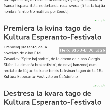
franca, hispana, itala, nederlanda, rusa, sveda (ĉi-lasta kaj lia
nombra familio tro malfruis por ĉeesti).
Legu pli
pri
Su
Premiera la kvina tago de
15
Kultura Esperanto-Festivalo
Kul
Es
Fes
Premieraj prezentoj de la
HeKo 916 3-B, 30 jul 26
novelaro de c-ino Etel
Zavadlav “Spite kaj sprite”, de la dramo de c-ano Giorgio
Silfer “La dimanĉa brokantisto”; de novaj kanzonoj dum
recitalo de Kajto: tio karakterizis la kvinan tagon de la 15a
Kultura Esperanto-Festivalo en Ĉaŭdefono.
Legu pli
pri
Pr
Destresa la kvara tago de
la
Kultura Esperanto-Festivalo
kvi
ta