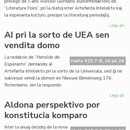
prelego de c-ano Alessio Giordano, kunĉefredaktoro de
“Literatura Foiro”, pri la rilatoj inter Artefarita Intelekto kaj
la esperanta kulturo, precipe la literaturaj periodaĵoj.
Legu pli
pri
Em
AI pri la sorto de UEA sen
un
vendita domo
ta
de
Kul
La redakcio de “Heroldo de
HeKo 915 7-B, 26 jul 26
Es
Esperanto” demandis al
Fes
Artefarita Intelekto pri la sorto de la Universala, sed ĝi ne
sukcesus vendi la domon en Nieuwe Binnenweg 176,
Roterdamo. Jen la respondo:
Legu pli
pri
AI
Aldona perspektivo por
pri
konstitucia komparo
la
sor
de
Inter la unuaj decidoj de la nova