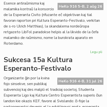
Do
Esence antiraŭmisma kaj
riv
HeKo 916 5-B, 2 aŭg 26
malamika kontraŭ la konsorcio
aŭ
de la Esperanta Civito (rifuzante eĉ objektivan kaj tial
riv
favoran raporton pri Kultura Esperanto-Festivalo, verkitan
de s-ro Ulrich Matthias), la skandalema nordeŭropa
retgazeto LibFol paradokse helpis al la likvido de la ĉefa
malamiko de raŭmismo, nome la burokrata aparato en
Roterdamo.
Legu pli
pri
La
Sukcesa 15a Kultura
pa
Esperanto-Festivalo
de
Lib
Organizante ĝin por la kvina
HeKo 916 4-B, 31 jul 26
fojo sinsekve, sen publikaj
subvencioj kaj des malpli el tradiciaj societoj, Studenta
Esperanta Ligo kaj Kultura Centro Esperantista superis ĉiun
landon kie okazis KEF, favore al Svislando: ĉi-foje la
partoprenantoj devenis el la eduklingvoj angla, esperanta,