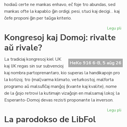
pri
hodiaŭ certe ne mankas enhavo, eĉ foje tro abundas, sed
lit
mankas ofte la kapablo ĝin ordigi, pesi, stuci kaj decigi… kaj
ĉefe proponi ĝin per taŭga kriterio.
Legu pli
pri
Lit
Kongresoj kaj Domoj: rivalte
Foi
aŭ rivale?
34
kul
ku
La tradiciaj kongresoj kiel UK
HeKo 916 6-B, 5 aŭg 26
kri
kaj IJK regas sin sur subvencioj
kaj nombra partoprenantaro, kio superas la handikapojn pro
la kotizoj, tro (mal)varma klimato, veturkostoj, malforta
programo aŭ malsuﬁĉaj manĝoj (kvante kaj kvalite), nome
de la ĝojo retrovi la kutimajn vizaĝojn en malsamaj lokoj; la
Esperanto-Domoj devas rezisti proponante la inverson.
Legu pli
pri
Ko
La parodokso de LibFol
kaj