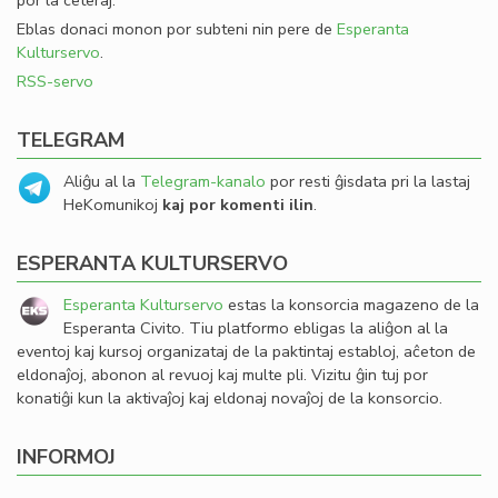
por la ceteraj.
Eblas donaci monon por subteni nin pere de
Esperanta
Kulturservo
.
RSS-servo
TELEGRAM
Aliĝu al la
Telegram-kanalo
por resti ĝisdata pri la lastaj
HeKomunikoj
kaj por komenti ilin
.
ESPERANTA KULTURSERVO
Esperanta Kulturservo
estas la konsorcia magazeno de la
Esperanta Civito. Tiu platformo ebligas la aliĝon al la
eventoj kaj kursoj organizataj de la paktintaj establoj, aĉeton de
eldonaĵoj, abonon al revuoj kaj multe pli. Vizitu ĝin tuj por
konatiĝi kun la aktivaĵoj kaj eldonaj novaĵoj de la konsorcio.
INFORMOJ