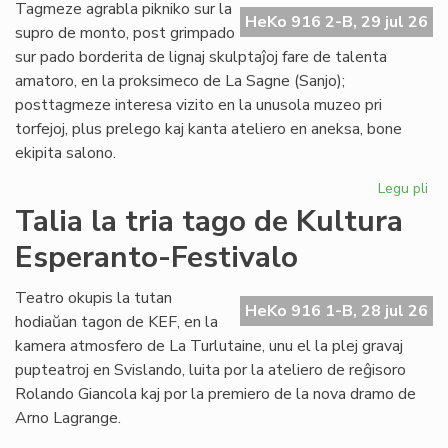
de
Tagmeze agrabla pikniko sur la
HeKo 916 2-B, 29 jul 26
Kul
supro de monto, post grimpado
Es
sur pado borderita de lignaj skulptaĵoj fare de talenta
Fes
amatoro, en la proksimeco de La Sagne (Sanjo);
posttagmeze interesa vizito en la unusola muzeo pri
torfejoj, plus prelego kaj kanta ateliero en aneksa, bone
ekipita salono.
Legu pli
pri
De
Talia la tria tago de Kultura
la
Esperanto-Festivalo
kv
ta
de
Teatro okupis la tutan
HeKo 916 1-B, 28 jul 26
Kul
hodiaŭan tagon de KEF, en la
Es
kamera atmosfero de La Turlutaine, unu el la plej gravaj
Fes
pupteatroj en Svislando, luita por la ateliero de reĝisoro
Rolando Giancola kaj por la premiero de la nova dramo de
Arno Lagrange.