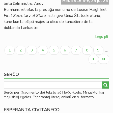
HeKo 915 6-E, 25 jul 26
UE
brita ĉefministro, Andy
se
Burnham, reliefas la prestiĝa nomumo de Louise Haigh kiel
ve
First Secretary of State
, nialingve Unua Ŝtatsekretario,
do
kune kun la eĉ pli majesta oﬁco de kanceliero de la
duklando Lankastro.
Legu pli
pri
Al
Pagination
pe
Aktuala
Paĝo
Paĝo
Paĝo
Paĝo
Paĝo
Paĝo
Paĝo
Paĝo
1
2
3
4
5
6
7
8
9
…
po
paĝo
kon
Next
Last
ko
page
page
SERĈO
Serĉu per (fragmento de) teksto aŭ HeKo-kodo. Minuskloj kaj
majuskloj egalas. Esperantaj literoj ankaŭ en x-formato.
ESPERANTA CIVITANECO