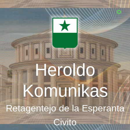
Skip
to
main
content
Heroldo
Komunikas
Retagentejo de la Esperanta
Civito