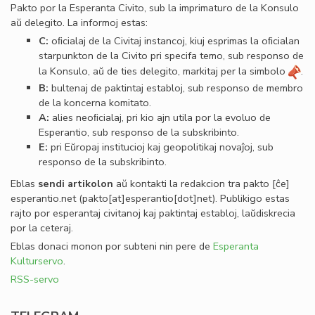
Pakto por la Esperanta Civito, sub la imprimaturo de la Konsulo
aŭ delegito. La informoj estas:
C:
oﬁcialaj de la Civitaj instancoj, kiuj esprimas la oﬁcialan
starpunkton de la Civito pri specifa temo, sub responso de
la Konsulo, aŭ de ties delegito, markitaj per la simbolo
.
B:
bultenaj de paktintaj establoj, sub responso de membro
de la koncerna komitato.
A:
alies neoﬁcialaj, pri kio ajn utila por la evoluo de
Esperantio, sub responso de la subskribinto.
E:
pri Eŭropaj institucioj kaj geopolitikaj novaĵoj, sub
responso de la subskribinto.
Eblas
sendi
artikolon
aŭ kontakti la redakcion tra
pakto
[ĉe]
esperantio
.
net
(pakto[at]esperantio[dot]net)
. Publikigo estas
rajto por esperantaj civitanoj kaj paktintaj establoj, laŭdiskrecia
por la ceteraj.
Eblas donaci monon por subteni nin pere de
Esperanta
Kulturservo
.
RSS-servo