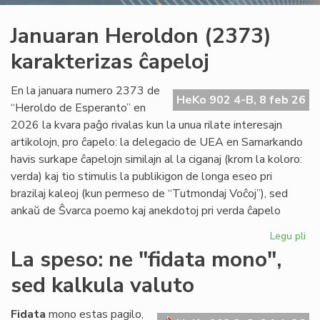
Januaran Heroldon (2373)
karakterizas ĉapeloj
En la januara numero 2373 de
HeKo 902 4-B, 8 feb 26
“Heroldo de Esperanto” en
2026 la kvara paĝo rivalas kun la unua rilate interesajn
artikolojn, pro ĉapelo: la delegacio de UEA en Samarkando
havis surkape ĉapelojn similajn al la ciganaj (krom la koloro:
verda) kaj tio stimulis la publikigon de longa eseo pri
brazilaj kaleoj (kun permeso de “Tutmondaj Voĉoj”), sed
ankaŭ de Ŝvarca poemo kaj anekdotoj pri verda ĉapelo
Legu pli
pri
Ja
La speso: ne "fidata mono",
He
sed kalkula valuto
(2
kar
ĉap
Fidata
mono estas pagilo,