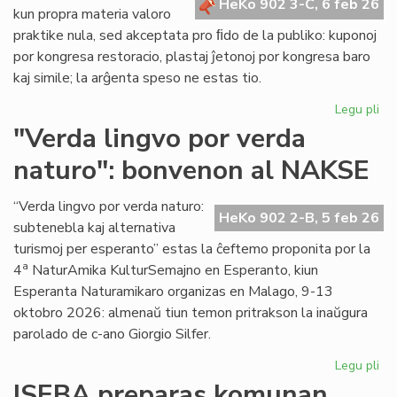
HeKo 902 3-C, 6 feb 26
kun propra materia valoro
praktike nula, sed akceptata pro ﬁdo de la publiko: kuponoj
por kongresa restoracio, plastaj ĵetonoj por kongresa baro
kaj simile; la arĝenta speso ne estas tio.
Legu pli
pri
La
"Verda lingvo por verda
sp
naturo": bonvenon al NAKSE
ne
"fi
mo
“Verda lingvo por verda naturo:
HeKo 902 2-B, 5 feb 26
se
subtenebla kaj alternativa
kal
turismoj per esperanto” estas la ĉeftemo proponita por la
val
a
4
NaturAmika KulturSemajno en Esperanto, kiun
Esperanta Naturamikaro organizas en Malago, 9-13
oktobro 2026: almenaŭ tiun temon pritrakson la inaŭgura
parolado de c-ano Giorgio Silfer.
Legu pli
pri
"V
ISEBA preparas komunan