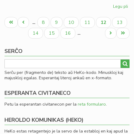
Legu pli
pri
Kia
Pagination
CD
Unua
Antaŭa
Paĝo
Paĝo
Paĝo
Paĝo
Aktuala
Paĝo
8
9
10
11
12
13
…
en
paĝo
paĝo
paĝo
20
Paĝo
Paĝo
Paĝo
Next
Last
14
15
16
…
page
page
SERĈO
Serĉu per (fragmento de) teksto aŭ HeKo-kodo. Minuskloj kaj
majuskloj egalas. Esperantaj literoj ankaŭ en x-formato.
ESPERANTA CIVITANECO
Petu la esperantan civitanecon per la
reta formularo
.
HEROLDO KOMUNIKAS (HEKO)
HeKo estas retagentejo je la servo de la establoj en kaj apud la