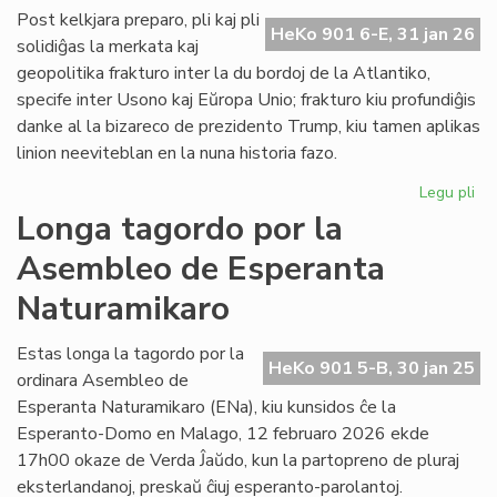
ĉe
Post kelkjara preparo, pli kaj pli
HeKo 901 6-E, 31 jan 26
la
solidiĝas la merkata kaj
ita
geopolitika frakturo inter la du bordoj de la Atlantiko,
Pa
specife inter Usono kaj Eŭropa Unio; frakturo kiu profundiĝis
danke al la bizareco de prezidento Trump, kiu tamen aplikas
linion neeviteblan en la nuna historia fazo.
Legu pli
pri
Geo
Longa tagordo por la
sc
Asembleo de Esperanta
pli
kaj
Naturamikaro
pli
kon
Estas longa la tagordo por la
ĉe
HeKo 901 5-B, 30 jan 25
ordinara Asembleo de
la
Atl
Esperanta Naturamikaro (ENa), kiu kunsidos ĉe la
Esperanto-Domo en Malago, 12 februaro 2026 ekde
17h00 okaze de Verda Ĵaŭdo, kun la partopreno de pluraj
eksterlandanoj, preskaŭ ĉiuj esperanto-parolantoj.