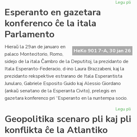
Legu pli
pri
EIE
Esperanto en gazetara
ku
konferenco ĉe la itala
pri
lit
Parlamento
fin
de
Hieraŭ la 29an de januaro en
la
HeKo 901 7-A, 30 jan 26
palaco Montecitorio, Romo,
un
se
sidejo de la itala Ĉambro de la Deputitoj, la prezidanto de
Itala Esperanto-Federacio, d-ino Laura Brazzabeni, kaj la
prezidanto rekspektive estrarano de Itala Esperantista
Junularo, Gabriele Esposito Guido kaj Alessio Giordano
(ankaŭ senatano de la Esperanta Civito), prelegis en
gazetara konferenco pri “Esperanto en la nuntempa socio.
Legu pli
pri
Es
Geopolitika scenaro pli kaj pli
en
konflikta ĉe la Atlantiko
ga
ko