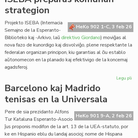
lin
strategion
po
ve
nat
Projekto ISEBA (Internacia
HeKo 902 1-C, 3 feb 26
bo
Semajno de la Esperanto-
al
Biblioteko kaj -Arkivo, laŭ
direktivo Giordano
) moviĝas al
NA
nova fazo de kunordigo kaj disvolviĝo, plene respektante la
federalan organizan principon, kiu garantias al ĉiu establo
aŭtonomecon en la planado kaj efektivigo de la koncernaj
agadsferoj.
Legu pli
pri
IS
Barcelono kaj Madrido
pr
tenisas en la Universala
ko
str
Pere de sia prezidanto Alfons
HeKo 901 9-A, 2 feb 26
Tur Kataluna Esperanto-Asocio
ĵus proponis modifon de la art. 13 de la UEA-statuto, por
ke en Hispanio eblu du landaj asocioj; nome de Hispana