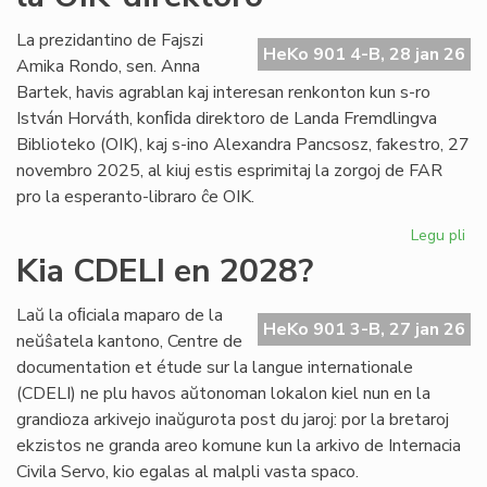
int
tiel
La prezidantino de Fajszi
HeKo 901 4-B, 28 jan 26
en
Amika Rondo, sen. Anna
Ro
Bartek, havis agrablan kaj interesan renkonton kun s-ro
István Horváth, konﬁda direktoro de Landa Fremdlingva
Biblioteko (OIK), kaj s-ino Alexandra Pancsosz, fakestro, 27
novembro 2025, al kiuj estis esprimitaj la zorgoj de FAR
pro la esperanto-libraro ĉe OIK.
Legu pli
pri
Gr
Kia CDELI en 2028?
re
de
Laŭ la oﬁciala maparo de la
FA
HeKo 901 3-B, 27 jan 26
neŭŝatela kantono, Centre de
ku
documentation et étude sur la langue internationale
la
(CDELI) ne plu havos aŭtonoman lokalon kiel nun en la
OI
grandioza arkivejo inaŭgurota post du jaroj: por la bretaroj
dir
ekzistos ne granda areo komune kun la arkivo de Internacia
Civila Servo, kio egalas al malpli vasta spaco.