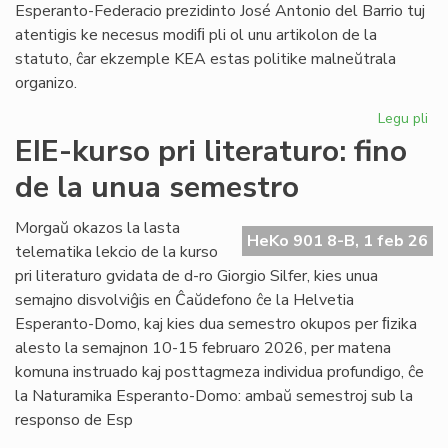
Esperanto-Federacio prezidinto José Antonio del Barrio tuj
atentigis ke necesus modiﬁ pli ol unu artikolon de la
statuto, ĉar ekzemple KEA estas politike malneŭtrala
organizo.
Legu pli
pri
Ba
EIE-kurso pri literaturo: fino
kaj
de la unua semestro
Ma
ten
en
Morgaŭ okazos la lasta
HeKo 901 8-B, 1 feb 26
la
telematika lekcio de la kurso
Un
pri literaturo gvidata de d-ro Giorgio Silfer, kies unua
semajno disvolviĝis en Ĉaŭdefono ĉe la Helvetia
Esperanto-Domo, kaj kies dua semestro okupos per ﬁzika
alesto la semajnon 10-15 februaro 2026, per matena
komuna instruado kaj posttagmeza individua profundigo, ĉe
la Naturamika Esperanto-Domo: ambaŭ semestroj sub la
responso de Esp