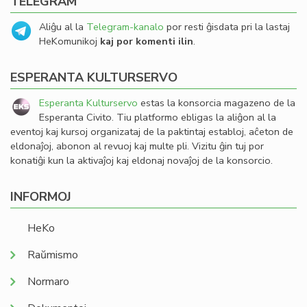
TELEGRAM
Aliĝu al la
Telegram-kanalo
por resti ĝisdata pri la lastaj
HeKomunikoj
kaj por komenti ilin
.
ESPERANTA KULTURSERVO
Esperanta Kulturservo
estas la konsorcia magazeno de la
Esperanta Civito. Tiu platformo ebligas la aliĝon al la
eventoj kaj kursoj organizataj de la paktintaj establoj, aĉeton de
eldonaĵoj, abonon al revuoj kaj multe pli. Vizitu ĝin tuj por
konatiĝi kun la aktivaĵoj kaj eldonaj novaĵoj de la konsorcio.
INFORMOJ
HeKo
Raŭmismo
Normaro