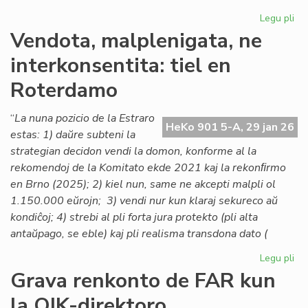
Legu pli
pri
Lo
Vendota, malplenigata, ne
ta
interkonsentita: tiel en
po
la
Roterdamo
As
de
“
La nuna pozicio de la Estraro
Es
HeKo 901 5-A, 29 jan 26
estas: 1) daŭre subteni la
Na
strategian decidon vendi la domon, konforme al la
rekomendoj de la Komitato ekde 2021 kaj la rekonﬁrmo
en Brno (2025); 2) kiel nun, same ne akcepti malpli ol
1.150.000 eŭrojn; 3) vendi nur kun klaraj sekureco aŭ
kondiĉoj; 4) strebi al pli forta jura protekto (pli alta
antaŭpago, se eble) kaj pli realisma transdona dato (
Legu pli
pri
Ve
Grava renkonto de FAR kun
mal
la OIK-direktoro
ne