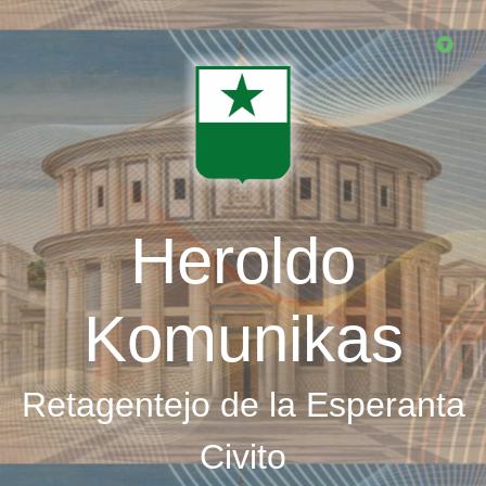
Skip
to
main
content
Heroldo
Komunikas
Retagentejo de la Esperanta
Civito