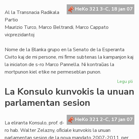
de
HeKo 321 3-C, 18 jan 07
"A
Al la Transnacia Radikala
Partio
Maurizio Turco, Marco Beltrandi, Marco Cappato
vicprezidantoj
Nome de la Blanka grupo en la Senato de la Esperanta
Civito kaj de mi persone, mi ﬁrme subtenas la kampanjon kaj
la iniciaton de s-ro Marco Pannella. Ni kontraŭas la
mortpunon kiel etike ne permeseblan punon.
Legu pli
pri
Bl
La Konsulo kunvokis la unuan
su
parlamentan sesion
ka
ko
mo
HeKo 321 2-C, 17 jan 07
La eliranta Konsulo, prof. d-
ro hab. Walter Zelazny, oﬁciale kunvokis la unuan
parlamentan sesion de la nova mandato 2007-2011, per