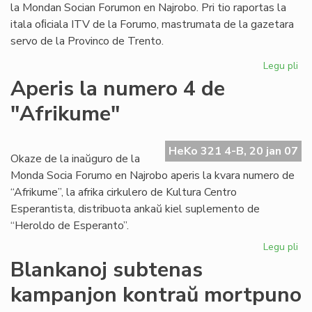
la Mondan Socian Forumon en Najrobo. Pri tio raportas la
itala oﬁciala ITV de la Forumo, mastrumata de la gazetara
servo de la Provinco de Trento.
Legu pli
pri
Ke
Aperis la numero 4 de
rif
"Afrikume"
la
eni
al
HeKo 321 4-B, 20 jan 07
Dal
Okaze de la inaŭguro de la
La
Monda Socia Forumo en Najrobo aperis la kvara numero de
“Afrikume”, la afrika cirkulero de Kultura Centro
Esperantista, distribuota ankaŭ kiel suplemento de
“Heroldo de Esperanto”.
Legu pli
pri
Ap
Blankanoj subtenas
la
kampanjon kontraŭ mortpuno
nu
4