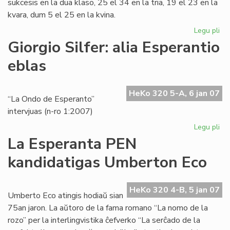
sukcesis en la dua klaso, 25 el 34 en la tria, 19 el 23 en la
kvara, dum 5 el 25 en la kvina.
Legu pli
pri
Ins
Giorgio Silfer: alia Esperantio
Za
eblas
en
akt
jar
HeKo 320 5-A, 6 jan 07
“La Ondo de Esperanto”
intervjuas (n-ro 1:2007)
Legu pli
pri
Gio
La Esperanta PEN
Sil
kandidatigas Umberton Eco
ali
Es
eb
HeKo 320 4-B, 5 jan 07
Umberto Eco atingis hodiaŭ sian
75an jaron. La aŭtoro de la fama romano “La nomo de la
rozo” per la interlingvistika ĉefverko “La serĉado de la