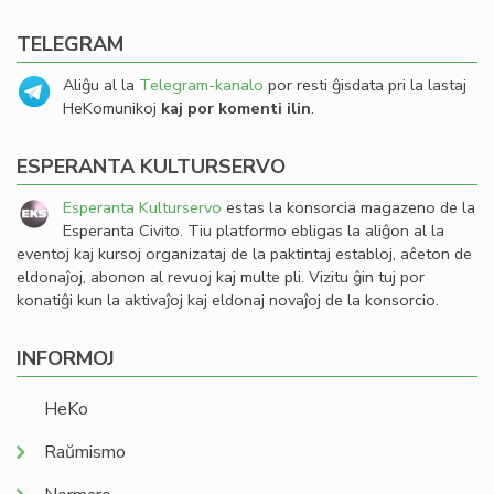
TELEGRAM
Aliĝu al la
Telegram-kanalo
por resti ĝisdata pri la lastaj
HeKomunikoj
kaj por komenti ilin
.
ESPERANTA KULTURSERVO
Esperanta Kulturservo
estas la konsorcia magazeno de la
Esperanta Civito. Tiu platformo ebligas la aliĝon al la
eventoj kaj kursoj organizataj de la paktintaj establoj, aĉeton de
eldonaĵoj, abonon al revuoj kaj multe pli. Vizitu ĝin tuj por
konatiĝi kun la aktivaĵoj kaj eldonaj novaĵoj de la konsorcio.
INFORMOJ
HeKo
Raŭmismo