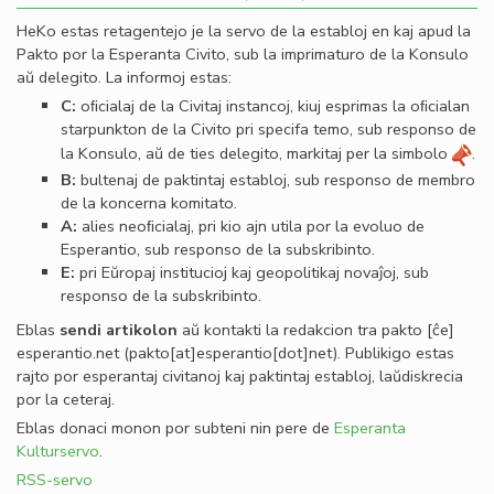
HeKo estas retagentejo je la servo de la establoj en kaj apud la
Pakto por la Esperanta Civito, sub la imprimaturo de la Konsulo
aŭ delegito. La informoj estas:
C:
oﬁcialaj de la Civitaj instancoj, kiuj esprimas la oﬁcialan
starpunkton de la Civito pri specifa temo, sub responso de
la Konsulo, aŭ de ties delegito, markitaj per la simbolo
.
B:
bultenaj de paktintaj establoj, sub responso de membro
de la koncerna komitato.
A:
alies neoﬁcialaj, pri kio ajn utila por la evoluo de
Esperantio, sub responso de la subskribinto.
E:
pri Eŭropaj institucioj kaj geopolitikaj novaĵoj, sub
responso de la subskribinto.
Eblas
sendi
artikolon
aŭ kontakti la redakcion tra
pakto
[ĉe]
esperantio
.
net
(pakto[at]esperantio[dot]net)
. Publikigo estas
rajto por esperantaj civitanoj kaj paktintaj establoj, laŭdiskrecia
por la ceteraj.
Eblas donaci monon por subteni nin pere de
Esperanta
Kulturservo
.
RSS-servo