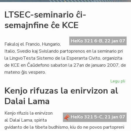
LTSEC-seminario ĉi-
semajnfine ĉe KCE
HeKo 321 6-B, 22 jan 07
Fakuloj el Francio, Hungario,
Italio, Svedio kaj Svislando partoprenos en la seminario pri
la LingvoTesta Sistemo de la Esperanta Civito, organizita
de KCE en Ĉaŭdefono sabaton la 27an de januaro 2007, de
mateno ĝis vespero.
Legu pli
pri
LT
Kenjo rifuzas la enirvizon al
se
Dalai Lama
ĉi-
se
ĉe
Kenjo rifuzis la enirvizon
HeKo 321 5-C, 21 jan 07
KC
al Dalai Lama, spirita
gvidanto de la tibeta budhismo, kiu do ne povos partopreni