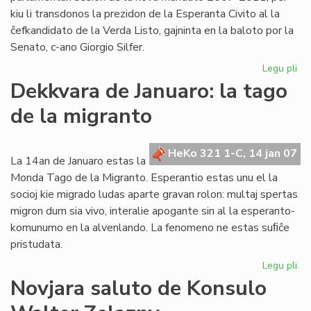
kiu li transdonos la prezidon de la Esperanta Civito al la
ĉefkandidato de la Verda Listo, gajninta en la baloto por la
Senato, c-ano Giorgio Silfer.
Legu pli
pri
La
Dekkvara de Januaro: la tago
Ko
de la migranto
ku
la
un
HeKo 321 1-C, 14 jan 07
pa
La 14an de Januaro estas la
se
Monda Tago de la Migranto. Esperantio estas unu el la
socioj kie migrado ludas aparte gravan rolon: multaj spertas
migron dum sia vivo, interalie apogante sin al la esperanto-
komunumo en la alvenlando. La fenomeno ne estas suﬁĉe
pristudata.
Legu pli
pri
De
Novjara saluto de Konsulo
de
Jan