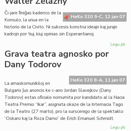
Walter Zelazny
la
ta
Ĉi-jare ﬁniĝas kadenco de la
HeKo 320 9-C, 12 jan 07
de
Konsulo, la unua en la
la
historio de la Civito. Ni sukcesis konstrui ideajn kaj jurajn
mi
kadrojn por tiuj, kiuj opinias sin Esperantianoj.
Legu pli
pri
No
Grava teatra agnosko por
sal
Dany Todorov
de
Ko
Wa
HeKo 320 8-A, 11 jan 07
Ze
La amaskomunikiloj en
Bulgario ĵus anoncis ke c-ano Jordan Slavejkov (Dany
Todorov) estas oﬁciale nomumita por kandidato al la Nacia
Teatra Premio “Ikar”, asignata okaze de la Internacia Tago
de la Teatro (27 marto), pro la surscenigo de la spektaklo
“Oskaro kaj la Roza Damo” de Erich Emanuel Schmidt.
Legu pli
pri