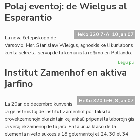
Gr
Polaj eventoj: de Wielgus al
tea
Esperantio
ag
po
Da
HeKo 320 7-A, 10 jan 07
To
La nova ĉefepiskopo de
Varsovio, Msr. Stanislaw Wielgus, agnoskis ke li kunlaboris
kun la sekretaj servoj de la komunista reĝimo en Pollando.
Legu pli
pri
Pol
Institut Zamenhof en aktiva
eve
jarfino
de
Wi
al
HeKo 320 6-B, 8 jan 07
Es
La 20an de decembro kunvenis
la geinstruistoj de Institut Zamenhof por taksi la
provekzamenojn okazintajn kaj ankaŭ pripensi la laborojn ĝis
la veraj ekzamenoj de la jaro. En la unua klaso de la
elementa nivelo sukcesis 18 gelernantoj el 24. 30 el 34