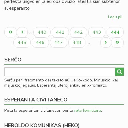
perfekta lingvo en la eŭropa civilizo” atestis sian subtenon
al esperanto.
Legu pli
pri
La
Pagination
Es
Unua
Antaŭa
Paĝo
Paĝo
Paĝo
Paĝo
Aktual
440
441
442
443
444
…
PE
paĝo
paĝo
paĝo
ka
Paĝo
Paĝo
Paĝo
Paĝo
Next
Last
445
446
447
448
…
Um
page
page
Ec
SERĈO
Serĉu per (fragmento de) teksto aŭ HeKo-kodo. Minuskloj kaj
majuskloj egalas. Esperantaj literoj ankaŭ en x-formato.
ESPERANTA CIVITANECO
Petu la esperantan civitanecon per la
reta formularo
.
HEROLDO KOMUNIKAS (HEKO)