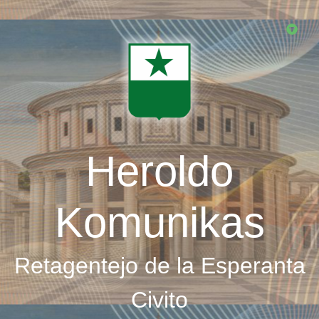
Skip
to
main
content
Heroldo
Komunikas
Retagentejo de la Esperanta
Civito