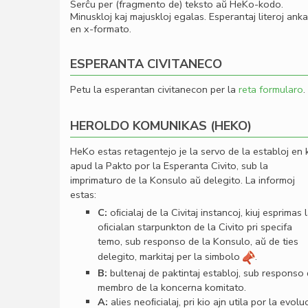
Serĉu per (fragmento de) teksto aŭ HeKo-kodo.
Minuskloj kaj majuskloj egalas. Esperantaj literoj ank
en x-formato.
ESPERANTA CIVITANECO
Petu la esperantan civitanecon per la
reta formularo
.
HEROLDO KOMUNIKAS (HEKO)
HeKo estas retagentejo je la servo de la establoj en 
apud la Pakto por la Esperanta Civito, sub la
imprimaturo de la Konsulo aŭ delegito. La informoj
estas:
C:
oﬁcialaj de la Civitaj instancoj, kiuj esprimas 
oﬁcialan starpunkton de la Civito pri specifa
temo, sub responso de la Konsulo, aŭ de ties
delegito, markitaj per la simbolo
.
B:
bultenaj de paktintaj establoj, sub responso
membro de la koncerna komitato.
A:
alies neoﬁcialaj, pri kio ajn utila por la evolu