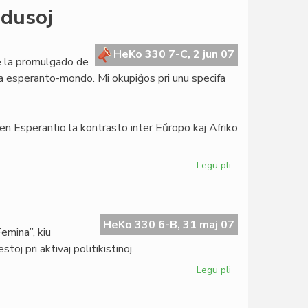
Fighiera
ndusoj
malrespektis
la
tradicion
HeKo 330 7-C, 2 jun 07
de la promulgado de
de
 la esperanto-mondo. Mi okupiĝos pri unu specifa
Jung
 en Esperantio la kontrasto inter Eŭropo kaj Afriko
Legu pli
pri
Mondaj
bankoj
kaj
afrikaj
HeKo 330 6-B, 31 maj 07
Femina”, kiu
fondusoj
oj pri aktivaj politikistinoj.
Legu pli
pri
Deka
numero