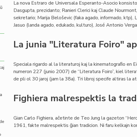
La nova Estraro de Universala Esperanto-Asocio konsistos
aŭ
Dasgupta, prezidanto; Ranieri Clerici kaj Claude Nourmont,
sekretario; Marija Beloševic (faka agado, informado, ktp
Jasuo (landa agado, edukado, kulturo), José Antonio Vergar
La junia "Literatura Foiro" ap
Speciala rigardo al la literaturoj kaj la kinematograﬁo en 
kaj
numeron 227 (junio 2007) de “Literatura Foiro”, kiel liter
de pli ol 30 jaroj (jam la 38a). Tri libroj specife altiras la
la
Fighiera malrespektis la trad
Gian Carlo Fighiera, aĉetinte de Teo Jung la gazeton “He
 de
1961, fakte malrespektis ĝian tradicion. Ni faru kelkajn k
o