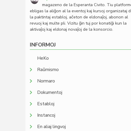
magazeno de la Esperanta Civito. Tiu platfor
ebligas la aliĝon al la eventoj kaj kursoj organizataj 
la paktintaj establoj, aĉeton de eldonaĵoj, abonon al
revuoj kaj multe pli. Vizitu ĝin tuj por konatiĝi kun la
aktivaĵoj kaj eldonaj novaĵoj de la konsorcio.
INFORMOJ
HeKo
Raŭmismo
Normaro
Dokumentoj
Establoj
Instancoj
En aliaj lingvoj