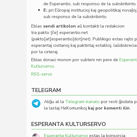
de Esperantio, sub responso de la subskribinto.
E:
pri Eŭropaj institucioj kaj geopolitikaj novaĵoj
sub responso de la subskribinto.
Eblas
sendi
artikolon
aŭ kontakti la redakcion
tra
pakto
[ĉe]
esperantio
.
net
(pakto[at]esperantio[dot]net)
. Publikigo estas rajto 
esperantaj civitanoj kaj paktintaj establoj, laŭdiskrecia
por la ceteraj.
Eblas donaci monon por subteni nin pere de
Esperant
Kulturservo
.
RSS-servo
TELEGRAM
Aliĝu al la
Telegram-kanalo
por resti ĝisdata p
la lastaj HeKomunikoj
kaj por komenti ilin
.
ESPERANTA KULTURSERVO
Esperanta Kulturservo
estas la konsorcia