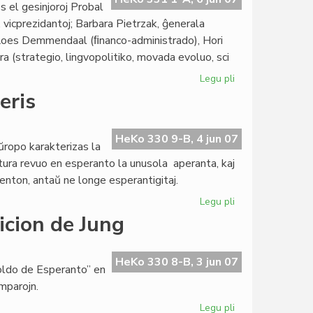
 el gesinjoroj Probal
 vicprezidantoj; Barbara Pietrzak, ĝenerala
), Loes Demmendaal (ﬁnanco-administrado), Hori
a (strategio, lingvopolitiko, movada evoluo, sci
Legu pli
pri
La
eris
nova
Estraro
de
HeKo 330 9-B, 4 jun 07
Eŭropo karakterizas la
UEA
atura revuo en esperanto la unusola aperanta, kaj
2007-
 atenton, antaŭ ne longe esperantigitaj.
2010
Legu pli
pri
La
icion de Jung
junia
"Literatura
Foiro"
HeKo 330 8-B, 3 jun 07
roldo de Esperanto” en
aperis
omparojn.
Legu pli
pri