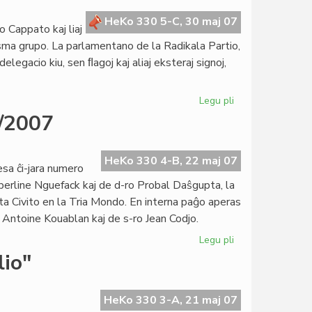
de
"Femina"
HeKo 330 5-C, 30 maj 07
 Cappato kaj liaj
isma grupo. La parlamentano de la Radikala Partio,
elegacio kiu, sen ﬂagoj kaj aliaj eksteraj signoj,
Legu pli
pri
Solidareco
6/2007
al
Marco
Cappato
HeKo 330 4-B, 22 maj 07
sa ĉi-jara numero
erline Nguefack kaj de d-ro Probal Daŝgupta, la
a Civito en la Tria Mondo. En interna paĝo aperas
Antoine Kouablan kaj de s-ro Jean Codjo.
Legu pli
pri
Heroldo
lio"
de
Esperanto
n-
HeKo 330 3-A, 21 maj 07