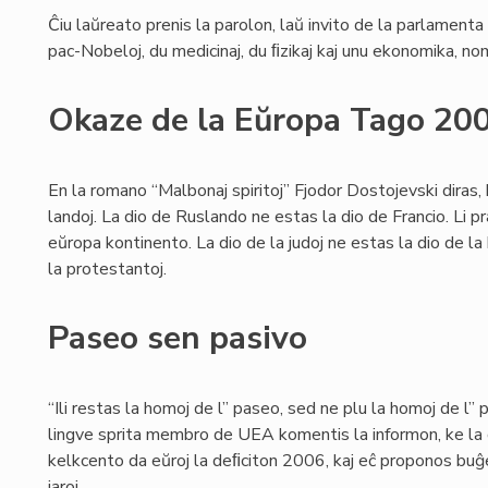
Ĉiu laŭreato prenis la parolon, laŭ invito de la parlament
pac-Nobeloj, du medicinaj, du ﬁzikaj kaj unu ekonomika, n
Okaze de la Eŭropa Tago 20
En la romano “Malbonaj spiritoj” Fjodor Dostojevski diras,
landoj. La dio de Ruslando ne estas la dio de Francio. Li pra
eŭropa kontinento. La dio de la judoj ne estas la dio de la k
la protestantoj.
Paseo sen pasivo
“Ili restas la homoj de l” paseo, sed ne plu la homoj de l” 
lingve sprita membro de UEA komentis la informon, ke la gv
kelkcento da eŭroj la deﬁciton 2006, kaj eĉ proponos bu
jaroj.