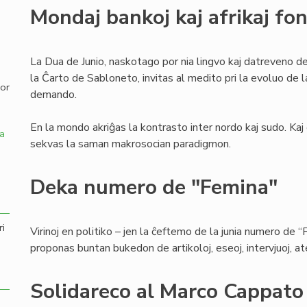
Mondaj bankoj kaj afrikaj fo
,
La Dua de Junio, naskotago por nia lingvo kaj datreveno 
la Ĉarto de Sabloneto, invitas al medito pri la evoluo de
por
demando.
En la mondo akriĝas la kontrasto inter nordo kaj sudo. Kaj
a
sekvas la saman makrosocian paradigmon.
Deka numero de "Femina"
ri
Virinoj en politiko – jen la ĉeftemo de la junia numero de “
proponas buntan bukedon de artikoloj, eseoj, intervjuoj, atest
Solidareco al Marco Cappato