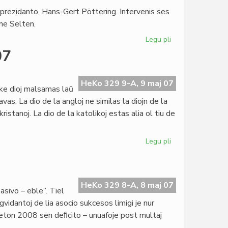
a prezidanto, Hans-Gert Pöttering. Intervenis ses
ome Selten.
Legu pli
pri
Selten
07
en
la
EU-
HeKo 329 9-A, 9 maj 07
 ke dioj malsamas laŭ
Parlamento
vas. La dio de la angloj ne similas la diojn de la
ristanoj. La dio de la katolikoj estas alia ol tiu de
Legu pli
pri
Okaze
de
la
Eŭropa
HeKo 329 8-A, 8 maj 07
pasivo – eble”. Tiel
Tago
idantoj de lia asocio sukcesos limigi je nur
2007
ĝeton 2008 sen deﬁcito – unuafoje post multaj