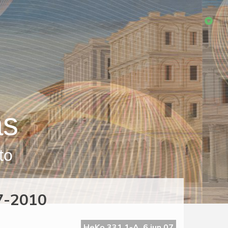
as
to
7-2010
HeKo 331 1-A, 6 jun 07