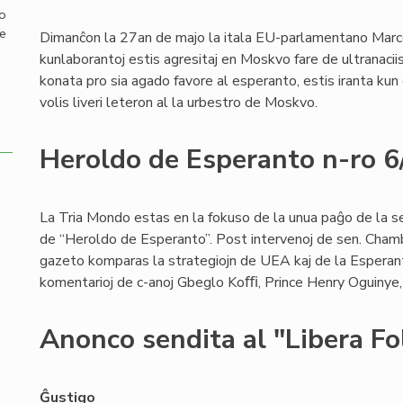
mo
de
Dimanĉon la 27an de majo la itala EU-parlamentano Marco
kunlaborantoj estis agresitaj en Moskvo fare de ultranaci
konata pro sia agado favore al esperanto, estis iranta kun d
volis liveri leteron al la urbestro de Moskvo.
Heroldo de Esperanto n-ro 
La Tria Mondo estas en la fokuso de la unua paĝo de la se
de “Heroldo de Esperanto”. Post intervenoj de sen. Chamb
gazeto komparas la strategiojn de UEA kaj de la Esperant
komentarioj de c-anoj Gbeglo Koﬃ, Prince Henry Oguinye, 
Anonco sendita al "Libera Fo
Ĝustigo