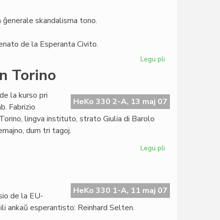
ro
6/2007
ia ĝenerale skandalisma tono.
Senato de la Esperanta Civito.
Legu pli
pri
Anonco
en Torino
sendita
al
de la kurso pri
"Libera
HeKo 330 2-A, 13 maj 07
b. Fabrizio
Folio"
ino, lingva instituto, strato Giulia di Barolo
majno, dum tri tagoj.
Legu pli
pri
Silfer
lekcios
pri
Zamenhof
HeKo 330 1-A, 11 maj 07
sio de la EU-
en
li ankaŭ esperantisto: Reinhard Selten.
Torino