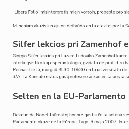
“Libera Folio” misinterpretis miajn vortojn, probable pro s
Mi neniam akuzis iun ajn pri defraŭdo en la elektoj por la 
Silfer lekcios pri Zamenhof 
Giorgio Silfer lekcios pri Lazaro Ludoviko Zamenhof kadre 
interlingvistiko kaj esperantologio, gvidata de prof. d-ro ha
Pennacchietti, morgaŭ 8h30-10h30 en la universitato de Tor
3/A. La Konsulo estos gastprofesoro ankau en la posta se
Selten en la EU-Parlamento
Dekduo da Nobel-laŭreatoj honore gastis ĉe la solena se
Parlamento okaze de la Eŭropa Tago, 9 majo 2007. Inter i