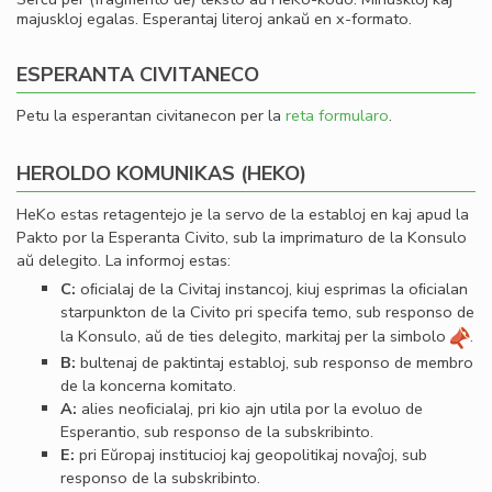
majuskloj egalas. Esperantaj literoj ankaŭ en x-formato.
ESPERANTA CIVITANECO
Petu la esperantan civitanecon per la
reta formularo
.
HEROLDO KOMUNIKAS (HEKO)
HeKo estas retagentejo je la servo de la establoj en kaj apud la
Pakto por la Esperanta Civito, sub la imprimaturo de la Konsulo
aŭ delegito. La informoj estas:
C:
oﬁcialaj de la Civitaj instancoj, kiuj esprimas la oﬁcialan
starpunkton de la Civito pri specifa temo, sub responso de
la Konsulo, aŭ de ties delegito, markitaj per la simbolo
.
B:
bultenaj de paktintaj establoj, sub responso de membro
de la koncerna komitato.
A:
alies neoﬁcialaj, pri kio ajn utila por la evoluo de
Esperantio, sub responso de la subskribinto.
E:
pri Eŭropaj institucioj kaj geopolitikaj novaĵoj, sub
responso de la subskribinto.