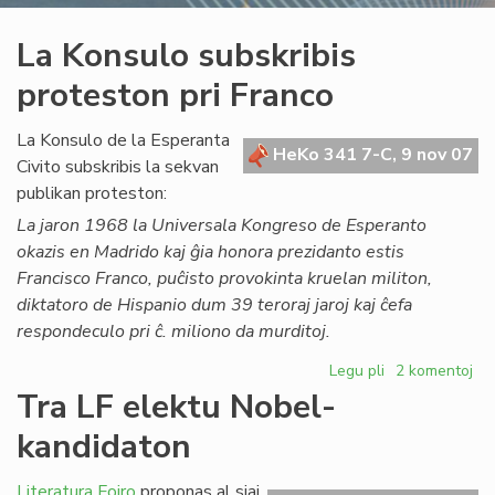
La Konsulo subskribis
proteston pri Franco
La Konsulo de la Esperanta
HeKo 341 7-C, 9 nov 07
Civito subskribis la sekvan
publikan proteston:
La jaron 1968 la Universala Kongreso de Esperanto
okazis en Madrido kaj ĝia honora prezidanto estis
Francisco Franco, puĉisto provokinta kruelan militon,
diktatoro de Hispanio dum 39 teroraj jaroj kaj ĉefa
respondeculo pri ĉ. miliono da murditoj.
Legu pli
pri
2 komentoj
La
Tra LF elektu Nobel-
Konsulo
kandidaton
subskribis
proteston
pri
Literatura Foiro
proponas al siaj