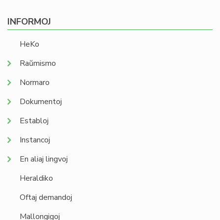
INFORMOJ
HeKo
Raŭmismo
Normaro
Dokumentoj
Establoj
Instancoj
En aliaj lingvoj
Heraldiko
Oftaj demandoj
Mallongigoj