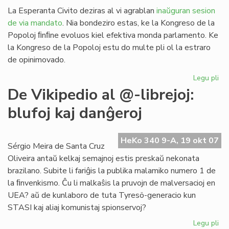
La Esperanta Civito deziras al vi agrablan
inaŭguran sesion
de via mandato
. Nia bondeziro estas, ke la Kongreso de la
Popoloj ﬁnﬁne evoluos kiel efektiva monda parlamento. Ke
la Kongreso de la Popoloj estu do multe pli ol la estraro
de opinimovado.
Legu pli
pri
Sa
De Vikipedio al @-librejoj:
al
blufoj kaj danĝeroj
la
Ko
de
HeKo 340 9-A, 19 okt 07
la
Sérgio Meira de Santa Cruz
Po
Oliveira antaŭ kelkaj semajnoj estis preskaŭ nekonata
brazilano. Subite li fariĝis la publika malamiko numero 1 de
la ﬁnvenkismo. Ĉu li malkaŝis la pruvojn de malversacioj en
UEA? aŭ de kunlaboro de tuta Tyresö-generacio kun
STASI kaj aliaj komunistaj spionservoj?
Legu pli
pri