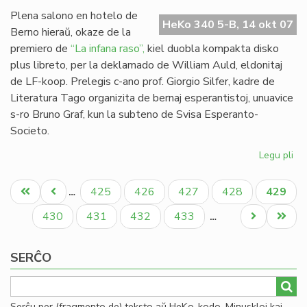
Mi
Plena salono en hotelo de
HeKo 340 5-B, 14 okt 07
Berno hieraŭ, okaze de la
premiero de
“La infana raso”,
kiel duobla kompakta disko
plus libreto, per la deklamado de William Auld, eldonitaj
de LF-koop. Prelegis c-ano prof. Giorgio Silfer, kadre de
Literatura Tago organizita de bernaj esperantistoj, unuavice
s-ro Bruno Graf, kun la subteno de Svisa Esperanto-
Societo.
Legu pli
pri
"L
Pagination
inf
Unua
Antaŭa
Paĝo
Paĝo
Paĝo
Paĝo
Aktual
425
426
427
428
429
…
ra
paĝo
paĝo
paĝo
pre
Paĝo
Paĝo
Paĝo
Paĝo
Next
Last
430
431
432
433
…
en
page
page
Be
SERĈO
Serĉu per (fragmento de) teksto aŭ HeKo-kodo. Minuskloj kaj