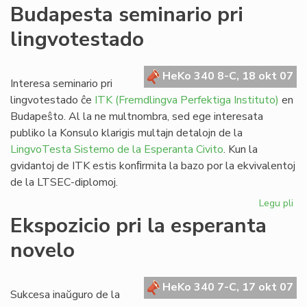
De
Budapesta seminario pri
Vik
lingvotestado
al
@-
libr
HeKo 340 8-C, 18 okt 07
blu
Interesa seminario pri
kaj
lingvotestado ĉe
ITK (Fremdlingva Perfektiga Instituto)
en
da
Budapeŝto. Al la ne multnombra, sed ege interesata
publiko la Konsulo klarigis multajn detalojn de la
LingvoTesta Sistemo de la Esperanta Civito
. Kun la
gvidantoj de ITK estis konﬁrmita la bazo por la ekvivalentoj
de la LTSEC-diplomoj.
Legu pli
pri
Bu
Ekspozicio pri la esperanta
se
novelo
pri
li
HeKo 340 7-C, 17 okt 07
Sukcesa inaŭguro de la