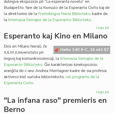
dulingva ekspozicio pri “La esperanta novelo” en
Budapeŝto, fare de la Konsulo de la Esperanta Civito kaj de
la direktorino de la
Fremdlingva Nacia Biblioteko
, kadre de
la
Internacia Semajno de la Esperanto-Biblioteko
.
Legu pli
pri
Eks
Esperanto kaj Kino en Milano
pri
la
Ekis en Milano hieraŭ, ĉe
es
HeKo 340 6-C, 16 okt 07
IULM (Universitato pri
no
lingvoj kaj komunikosciencoj), la
Internacia Semajno de la
Esperanto-Biblioteko
. Ĝin karakterizas kinekspozicio,
aranĝita de c-ano Andrea Montagner kadre de sia profesia
aktiveco kiel surloka bibliotekisto,
laŭ programo de la
Esperanta Civito
.
Legu pli
pri
Es
"La infana raso" premieris en
kaj
Berno
Ki
en