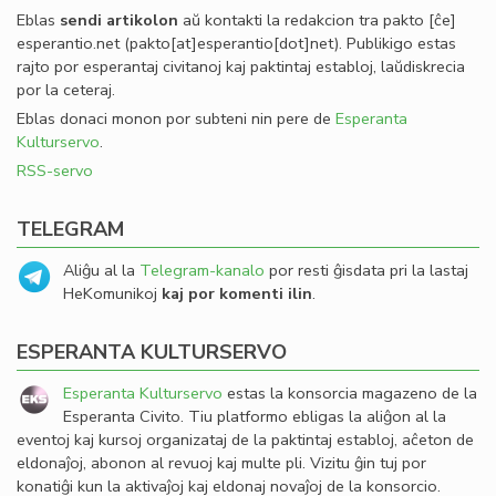
Eblas
sendi
artikolon
aŭ kontakti la redakcion tra
pakto
[ĉe]
esperantio
.
net
(pakto[at]esperantio[dot]net)
. Publikigo estas
rajto por esperantaj civitanoj kaj paktintaj establoj, laŭdiskrecia
por la ceteraj.
Eblas donaci monon por subteni nin pere de
Esperanta
Kulturservo
.
RSS-servo
TELEGRAM
Aliĝu al la
Telegram-kanalo
por resti ĝisdata pri la lastaj
HeKomunikoj
kaj por komenti ilin
.
ESPERANTA KULTURSERVO
Esperanta Kulturservo
estas la konsorcia magazeno de la
Esperanta Civito. Tiu platformo ebligas la aliĝon al la
eventoj kaj kursoj organizataj de la paktintaj establoj, aĉeton de
eldonaĵoj, abonon al revuoj kaj multe pli. Vizitu ĝin tuj por
konatiĝi kun la aktivaĵoj kaj eldonaj novaĵoj de la konsorcio.