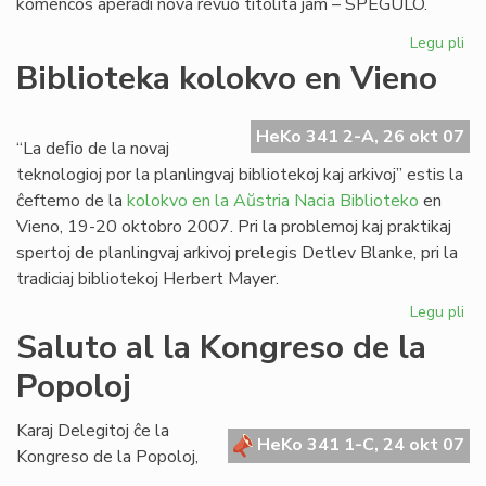
komencos aperadi nova revuo titolita jam – SPEGULO.
Legu pli
pri
"S
Biblioteka kolokvo en Vieno
no
re
el
HeKo 341 2-A, 26 okt 07
“La deﬁo de la novaj
Po
teknologioj por la planlingvaj bibliotekoj kaj arkivoj” estis la
ĉeftemo de la
kolokvo en la Aŭstria Nacia Biblioteko
en
Vieno, 19-20 oktobro 2007. Pri la problemoj kaj praktikaj
spertoj de planlingvaj arkivoj prelegis Detlev Blanke, pri la
tradiciaj bibliotekoj Herbert Mayer.
Legu pli
pri
Bib
Saluto al la Kongreso de la
ko
Popoloj
en
Vi
Karaj Delegitoj ĉe la
HeKo 341 1-C, 24 okt 07
Kongreso de la Popoloj,