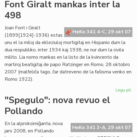
Un
Font Giralt mankas inter la
jar
498
ce
mil
viz
Joan Font i Giralt
HeKo 341 4-C, 29 okt 07
(1899[1924]-1936) estas
unu el la miloj da ekleziuloj mortigitaj en Hispanio dum la
dua respubliko, inter 1934 kaj 1938, ne nur dum la civila
milito. Lia nomo mankas en la listo de la kvincento da
martiroj beatigitaj de papo Ratzinger en Romo, 28 oktobro
2007 (malfeliĉa tago, ĉar datreveno de la faŝisma venko en
Romo 1922).
Legu pli
pri
Fo
"Spegulo": nova revuo el
Gir
Pollando
ma
int
la
En la alproksimiĝanta, nova
HeKo 341 3-A, 29 okt 07
49
jaro 2008, en Pollando