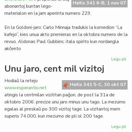
HeKo 341 6-B, 1 nov 07
Franco
abonantoj buntan lego-
materialon en la jam aperinta numero 229.
En la Goldoni-jaro: Carlo Minnaja tradukis la komedion “La
kafejo”, kies unua akto premieras en la oktobra numero de la
revuo. Aldonas Paul Gubbins: itala spirito kun nordangla
akĉento
Legu pli
pri
Tr
Unu jaro, cent mil vizitoj
LF
ele
Hodiaŭ la retejo
No
HeKo 341 5-C, 30 okt 07
www.esperantio.net
ka
atingis la centmilan vizititan paĝon, de post la 31a de
oktobro 2006: precize unu jaro minus unu tago. La mezumo
egalas al preskaŭ po 300 vizitoj tage. La vizitantoj mem
superis 74.000, kun mezumo de pli ol 200 tage.
Legu pli
pri