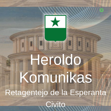
Skip
to
main
content
Heroldo
Komunikas
Retagentejo de la Esperanta
Civito