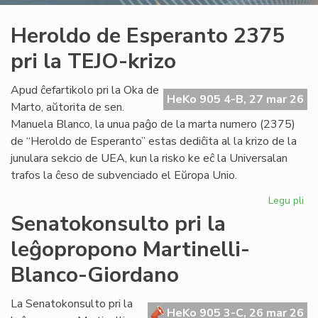
Heroldo de Esperanto 2375
pri la TEJO-krizo
Apud ĉefartikolo pri la Oka de
HeKo 905 4-B, 27 mar 26
Marto, aŭtorita de sen.
Manuela Blanco, la unua paĝo de la marta numero (2375)
de “Heroldo de Esperanto” estas dediĉita al la krizo de la
junulara sekcio de UEA, kun la risko ke eĉ la Universalan
trafos la ĉeso de subvenciado el Eŭropa Unio.
Legu pli
pri
He
Senatokonsulto pri la
de
leĝopropono Martinelli-
Es
23
Blanco-Giordano
pri
la
La Senatokonsulto pri la
TE
HeKo 905 3-C, 26 mar 26