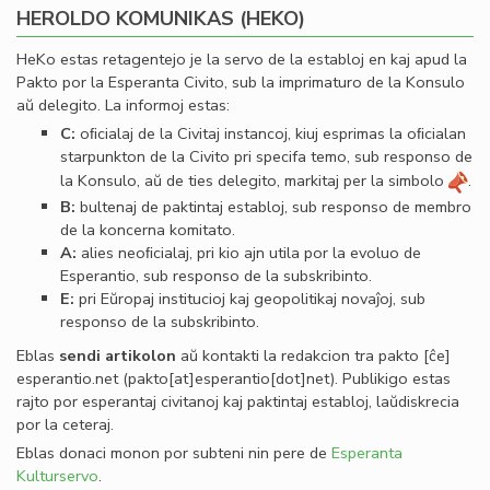
HEROLDO KOMUNIKAS (HEKO)
HeKo estas retagentejo je la servo de la establoj en kaj apud la
Pakto por la Esperanta Civito, sub la imprimaturo de la Konsulo
aŭ delegito. La informoj estas:
C:
oﬁcialaj de la Civitaj instancoj, kiuj esprimas la oﬁcialan
starpunkton de la Civito pri specifa temo, sub responso de
la Konsulo, aŭ de ties delegito, markitaj per la simbolo
.
B:
bultenaj de paktintaj establoj, sub responso de membro
de la koncerna komitato.
A:
alies neoﬁcialaj, pri kio ajn utila por la evoluo de
Esperantio, sub responso de la subskribinto.
E:
pri Eŭropaj institucioj kaj geopolitikaj novaĵoj, sub
responso de la subskribinto.
Eblas
sendi
artikolon
aŭ kontakti la redakcion tra
pakto
[ĉe]
esperantio
.
net
(pakto[at]esperantio[dot]net)
. Publikigo estas
rajto por esperantaj civitanoj kaj paktintaj establoj, laŭdiskrecia
por la ceteraj.
Eblas donaci monon por subteni nin pere de
Esperanta
Kulturservo
.