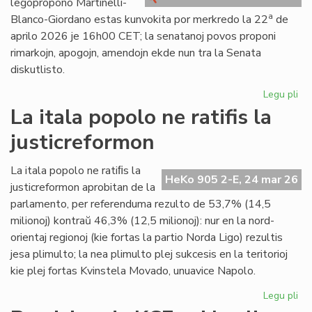
leĝopropono Martinelli-
kri
a
Blanco-Giordano estas kunvokita por merkredo la 22
de
aprilo 2026 je 16h00 CET; la senatanoj povos proponi
rimarkojn, apogojn, amendojn ekde nun tra la Senata
diskutlisto.
Legu pli
pri
Se
La itala popolo ne ratifis la
pri
justicreformon
la
le
Mar
La itala popolo ne ratiﬁs la
HeKo 905 2-E, 24 mar 26
Bl
justicreformon aprobitan de la
Gi
parlamento, per referenduma rezulto de 53,7% (14,5
milionoj) kontraŭ 46,3% (12,5 milionoj): nur en la nord-
orientaj regionoj (kie fortas la partio Norda Ligo) rezultis
jesa plimulto; la nea plimulto plej sukcesis en la teritorioj
kie plej fortas Kvinstela Movado, unuavice Napolo.
Legu pli
pri
La