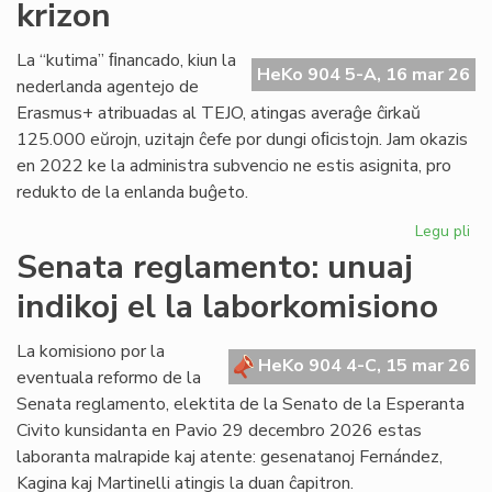
krizon
en
Pa
La “kutima” ﬁnancado, kiun la
HeKo 904 5-A, 16 mar 26
nederlanda agentejo de
Erasmus+ atribuadas al TEJO, atingas averaĝe ĉirkaŭ
125.000 eŭrojn, uzitajn ĉefe por dungi oﬁcistojn. Jam okazis
en 2022 ke la administra subvencio ne estis asignita, pro
redukto de la enlanda buĝeto.
Legu pli
pri
TE
Senata reglamento: unuaj
alf
indikoj el la laborkomisiono
fi
kri
La komisiono por la
HeKo 904 4-C, 15 mar 26
eventuala reformo de la
Senata reglamento, elektita de la Senato de la Esperanta
Civito kunsidanta en Pavio 29 decembro 2026 estas
laboranta malrapide kaj atente: gesenatanoj Fernández,
Kagina kaj Martinelli atingis la duan ĉapitron.