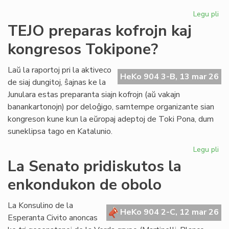
Legu pli
pri
Se
TEJO preparas kofrojn kaj
re
kongresos Tokipone?
un
ind
el
Laŭ la raportoj pri la aktiveco
HeKo 904 3-B, 13 mar 26
la
de siaj dungitoj, ŝajnas ke la
la
Junulara estas preparanta siajn kofrojn (aŭ vakajn
banankartonojn) por deloĝigo, samtempe organizante sian
kongreson kune kun la eŭropaj adeptoj de Toki Pona, dum
suneklipsa tago en Katalunio.
Legu pli
pri
TE
La Senato pridiskutos la
pr
enkondukon de obolo
kof
kaj
ko
La Konsulino de la
HeKo 904 2-C, 12 mar 26
To
Esperanta Civito anoncas