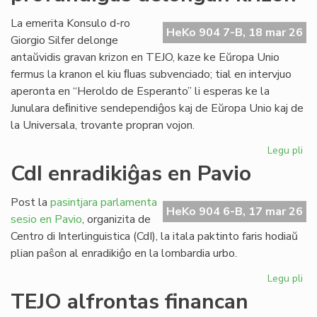
ob
kr
La emerita Konsulo d-ro
HeKo 904 7-B, 18 mar 26
bo
Giorgio Silfer delonge
kap
antaŭvidis gravan krizon en TEJO, kaze ke Eŭropa Unio
fermus la kranon el kiu ﬂuas subvenciado; tial en intervjuo
aperonta en “Heroldo de Esperanto” li esperas ke la
Junulara deﬁnitive sendependiĝos kaj de Eŭropa Unio kaj de
la Universala, trovante propran vojon.
Legu pli
pri
EU
CdI enradikiĝas en Pavio
ma
pr
Post la
pasintjara parlamenta
de
HeKo 904 6-B, 17 mar 26
sesio en Pavio
, organizita de
kri
Centro di Interlinguistica (CdI), la itala paktinto faris hodiaŭ
plian paŝon al enradikiĝo en la lombardia urbo.
Legu pli
pri
CdI
TEJO alfrontas financan
enr