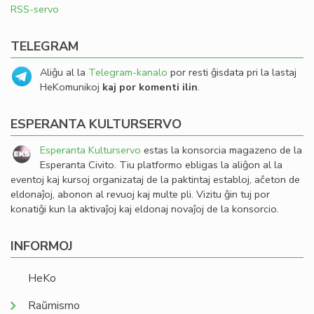
RSS-servo
TELEGRAM
Aliĝu al la
Telegram-kanalo
por resti ĝisdata pri la lastaj
HeKomunikoj
kaj por komenti ilin
.
ESPERANTA KULTURSERVO
Esperanta Kulturservo
estas la konsorcia magazeno de la
Esperanta Civito. Tiu platformo ebligas la aliĝon al la
eventoj kaj kursoj organizataj de la paktintaj establoj, aĉeton de
eldonaĵoj, abonon al revuoj kaj multe pli. Vizitu ĝin tuj por
konatiĝi kun la aktivaĵoj kaj eldonaj novaĵoj de la konsorcio.
INFORMOJ
HeKo
Raŭmismo