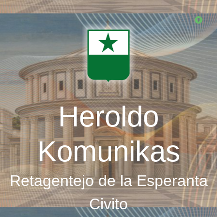
Skip
to
main
content
Heroldo
Komunikas
Retagentejo de la Esperanta
Civito