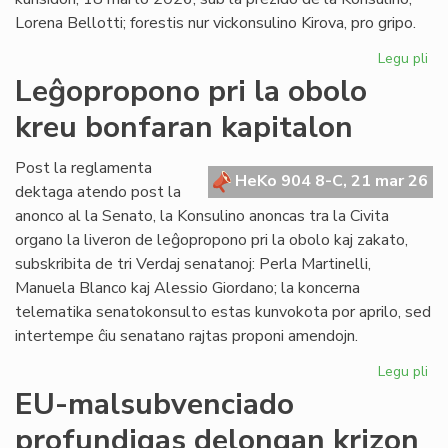
en
Lorena Bellotti; forestis nur vickonsulino Kirova, pro gripo.
ue
Legu pli
pri
La
Leĝopropono pri la obolo
Kap
kreu bonfaran kapitalon
ĝo
ra
pri
Post la reglamenta
HeKo 904 8-C, 21 mar 26
kr
dektaga atendo post la
akt
anonco al la Senato, la Konsulino anoncas tra la Civita
organo la liveron de leĝopropono pri la obolo kaj zakato,
subskribita de tri Verdaj senatanoj: Perla Martinelli,
Manuela Blanco kaj Alessio Giordano; la koncerna
telematika senatokonsulto estas kunvokota por aprilo, sed
intertempe ĉiu senatano rajtas proponi amendojn.
Legu pli
pri
Le
EU-malsubvenciado
pri
profundigas delongan krizon
la