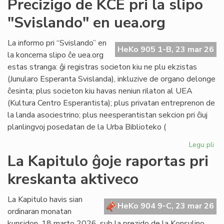
Precizigo de KCE pri la slipo
ita
"Svislando" en uea.org
po
ne
rat
La informo pri “Svislando” en
HeKo 905 1-B, 23 mar 26
la
la koncerna slipo ĉe uea.org
jus
estas stranga: ĝi registras societon kiu ne plu ekzistas
(Junularo Esperanta Svislanda), inkluzive de organo delonge
ĉesinta; plus societon kiu havas neniun rilaton al UEA
(Kultura Centro Esperantista); plus privatan entreprenon de
la landa asociestrino; plus neesperantistan sekcion pri ĉiuj
planlingvoj posedatan de la Urba Biblioteko (
Legu pli
pri
Pre
La Kapitulo ĝoje raportas pri
de
kreskanta aktiveco
KC
pri
la
La Kapitulo havis sian
HeKo 904 9-C, 23 mar 26
sli
ordinaran monatan
"S
kunsidon, 18 marto 2026, sub la prezido de la Konsulino,