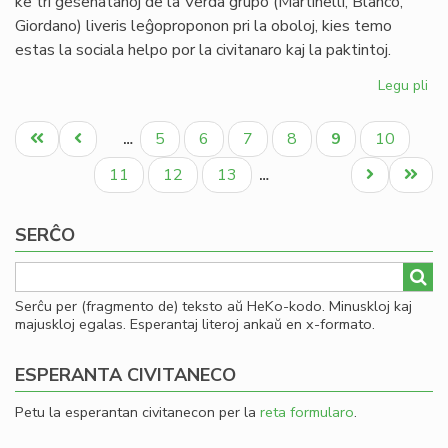
ke tri gesenatanoj de la Verda grupo (Martinelli, Blanco,
Giordano) liveris leĝoproponon pri la oboloj, kies temo
estas la sociala helpo por la civitanaro kaj la paktintoj.
Legu pli
pri
La
Pagination
Se
Unua
Antaŭa
Paĝo
Paĝo
Paĝo
Paĝo
Aktuala
Paĝo
5
6
7
8
9
10
…
pri
paĝo
paĝo
paĝo
la
Paĝo
Paĝo
Paĝo
Next
Last
11
12
13
…
en
page
page
de
SERĈO
ob
Serĉu per (fragmento de) teksto aŭ HeKo-kodo. Minuskloj kaj
majuskloj egalas. Esperantaj literoj ankaŭ en x-formato.
ESPERANTA CIVITANECO
Petu la esperantan civitanecon per la
reta formularo
.