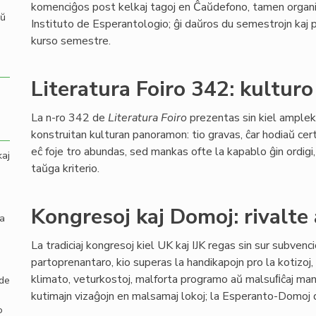
komenciĝos post kelkaj tagoj en Ĉaŭdefono, tamen organi
aŭ
Instituto de Esperantologio; ĝi daŭros du semestrojn kaj 
kurso semestre.
Literatura Foiro 342: kulturo
La n-ro 342 de
Literatura Foiro
prezentas sin kiel amplek
konstruitan kulturan panoramon: tio gravas, ĉar hodiaŭ ce
eĉ foje tro abundas, sed mankas ofte la kapablo ĝin ordigi, 
kaj
taŭga kriterio.
Kongresoj kaj Domoj: rivalte 
la
La tradiciaj kongresoj kiel UK kaj IJK regas sin sur subvenc
partoprenantaro, kio superas la handikapojn pro la kotizoj
klimato, veturkostoj, malforta programo aŭ malsuﬁĉaj manĝo
 de
kutimajn vizaĝojn en malsamaj lokoj; la Esperanto-Domoj d
o