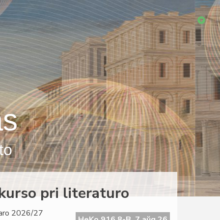
as
to
urso pri literaturo
 jaro 2026/27
HeKo 916 8-B, 7 aŭg 26