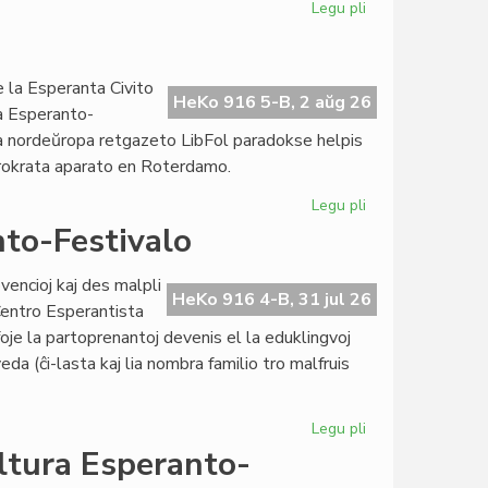
Legu pli
pri
Kongresoj
kaj
Domoj:
 la Esperanta Civito
rivalte
HeKo 916 5-B, 2 aŭg 26
ra Esperanto-
aŭ
ma nordeŭropa retgazeto LibFol paradokse helpis
rivale?
urokrata aparato en Roterdamo.
Legu pli
pri
La
to-Festivalo
parodokso
de
vencioj kaj des malpli
LibFol
HeKo 916 4-B, 31 jul 26
 Centro Esperantista
foje la partoprenantoj devenis el la eduklingvoj
veda (ĉi-lasta kaj lia nombra familio tro malfruis
Legu pli
pri
Sukcesa
ltura Esperanto-
15a