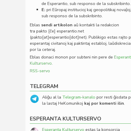
de Esperantio, sub responso de la subskribinto.
E:
pri Eŭropaj institucioj kaj geopolitikaj novaĵoj
sub responso de la subskribinto.
Eblas
sendi
artikolon
aŭ kontakti la redakcion
tra
pakto
[ĉe]
esperantio
.
net
(pakto[at]esperantio[dot]net)
. Publikigo estas rajto 
esperantaj civitanoj kaj paktintaj establoj, laŭdiskrecia
por la ceteraj.
Eblas donaci monon por subteni nin pere de
Esperant
Kulturservo
.
RSS-servo
TELEGRAM
Aliĝu al la
Telegram-kanalo
por resti ĝisdata p
la lastaj HeKomunikoj
kaj por komenti ilin
.
ESPERANTA KULTURSERVO
Esperanta Kulturservo
estas la konsorcia