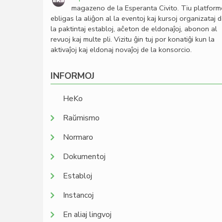
magazeno de la Esperanta Civito. Tiu platfor
ebligas la aliĝon al la eventoj kaj kursoj organizataj 
la paktintaj establoj, aĉeton de eldonaĵoj, abonon al
revuoj kaj multe pli. Vizitu ĝin tuj por konatiĝi kun la
aktivaĵoj kaj eldonaj novaĵoj de la konsorcio.
INFORMOJ
HeKo
Raŭmismo
Normaro
Dokumentoj
Establoj
Instancoj
En aliaj lingvoj