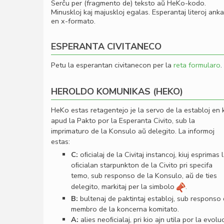
Serĉu per (fragmento de) teksto aŭ HeKo-kodo.
Minuskloj kaj majuskloj egalas. Esperantaj literoj ank
en x-formato.
ESPERANTA CIVITANECO
Petu la esperantan civitanecon per la
reta formularo
.
HEROLDO KOMUNIKAS (HEKO)
HeKo estas retagentejo je la servo de la establoj en 
apud la Pakto por la Esperanta Civito, sub la
imprimaturo de la Konsulo aŭ delegito. La informoj
estas:
C:
oﬁcialaj de la Civitaj instancoj, kiuj esprimas 
oﬁcialan starpunkton de la Civito pri specifa
temo, sub responso de la Konsulo, aŭ de ties
delegito, markitaj per la simbolo
.
B:
bultenaj de paktintaj establoj, sub responso
membro de la koncerna komitato.
A:
alies neoﬁcialaj, pri kio ajn utila por la evolu