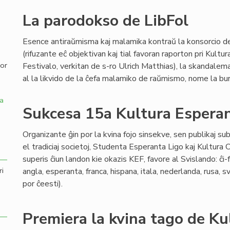
La parodokso de LibFol
,
Esence antiraŭmisma kaj malamika kontraŭ la konsorcio de
(rifuzante eĉ objektivan kaj tial favoran raporton pri Kultu
por
Festivalo, verkitan de s-ro Ulrich Matthias), la skandale
al la likvido de la ĉefa malamiko de raŭmismo, nome la b
a
Sukcesa 15a Kultura Esperan
Organizante ĝin por la kvina fojo sinsekve, sen publikaj sub
el tradiciaj societoj, Studenta Esperanta Ligo kaj Kultura
superis ĉiun landon kie okazis KEF, favore al Svislando: ĉi-
ri
angla, esperanta, franca, hispana, itala, nederlanda, rusa, s
por ĉeesti).
Premiera la kvina tago de Ku