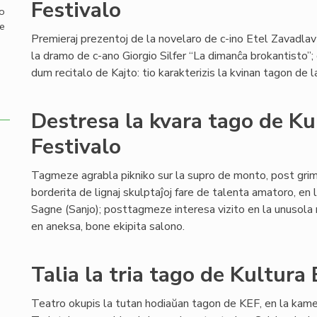
Festivalo
mo
de
Premieraj prezentoj de la novelaro de c-ino Etel Zavadlav 
la dramo de c-ano Giorgio Silfer “La dimanĉa brokantisto”;
dum recitalo de Kajto: tio karakterizis la kvinan tagon d
Destresa la kvara tago de K
Festivalo
Tagmeze agrabla pikniko sur la supro de monto, post gri
borderita de lignaj skulptaĵoj fare de talenta amatoro, en
Sagne (Sanjo); posttagmeze interesa vizito en la unusola m
en aneksa, bone ekipita salono.
Talia la tria tago de Kultura
Teatro okupis la tutan hodiaŭan tagon de KEF, en la kam