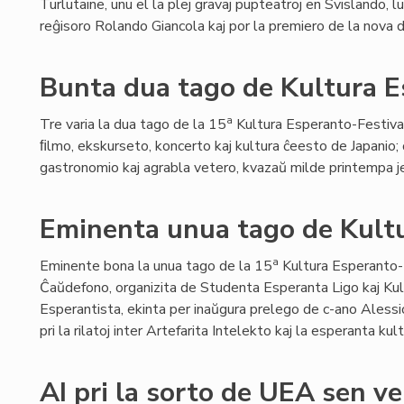
Turlutaine, unu el la plej gravaj pupteatroj en Svislando, lu
reĝisoro Rolando Giancola kaj por la premiero de la nova
Bunta dua tago de Kultura E
a
Tre varia la dua tago de la 15
Kultura Esperanto-Festival
ﬁlmo, ekskurseto, koncerto kaj kultura ĉeesto de Japanio;
gastronomio kaj agrabla vetero, kvazaŭ milde printempa je
Eminenta unua tago de Kultu
a
Eminente bona la unua tago de la 15
Kultura Esperanto-
Ĉaŭdefono, organizita de Studenta Esperanta Ligo kaj Kul
Esperantista, ekinta per inaŭgura prelego de c-ano Alessio
pri la rilatoj inter Artefarita Intelekto kaj la esperanta kult
AI pri la sorto de UEA sen v