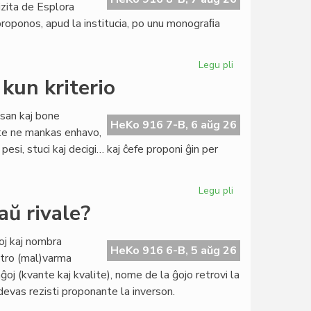
zita de Esplora
proponos, apud la institucia, po unu monograﬁa
Legu pli
pri
Novaĵo
 kun kriterio
en
la
san kaj bone
programo
HeKo 916 7-B, 6 aŭg 26
rte ne mankas enhavo,
de
pesi, stuci kaj decigi… kaj ĉefe proponi ĝin per
la
kurso
pri
Legu pli
pri
literaturo
Literatura
aŭ rivale?
Foiro
342:
ioj kaj nombra
kulturo
HeKo 916 6-B, 5 aŭg 26
, tro (mal)varma
kun
j (kvante kaj kvalite), nome de la ĝojo retrovi la
kriterio
evas rezisti proponante la inverson.