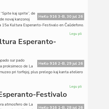
Kultura
Esperanto-
Festivalo
“Spite kaj sprite”, de
HeKo 916 3-B, 30 jul 26
 de novaj kanzonoj
e la 15a Kultura Esperanto-Festivalo en Ĉaŭdefono.
Legu pli
pri
Premiera
ultura Esperanto-
la
kvina
tago
de
mpado sur pado
HeKo 916 2-B, 29 jul 26
Kultura
 la proksimeco de La
Esperanto-
uzeo pri torfejoj, plus prelego kaj kanta ateliero
Festivalo
Legu pli
pri
Destresa
 Esperanto-Festivalo
la
kvara
era atmosfero de La
tago
HeKo 916 1-B, 28 jul 26