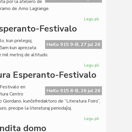
ita por la ateliero de
de
 dramo de Arno Lagrange.
Kultura
Esperanto-
Legu pli
pri
Festivalo
Talia
speranto-Festivalo
la
tria
o, kun prelegoj,
tago
HeKo 915 9-B, 27 jul 26
 ĉiam kun aprezata
de
 mil metroj de altitudo.
Kultura
Esperanto-
Legu pli
pri
Festivalo
Bunta
ra Esperanto-Festivalo
dua
tago
Festivalo en
de
HeKo 915 8-B, 26 jul 26
tura Centro
Kultura
 Giordano, kunĉefredaktoro de “Literatura Foiro”,
Esperanto-
uro, precipe la literaturaj periodaĵoj.
Festivalo
Legu pli
pri
Eminenta
endita domo
unua